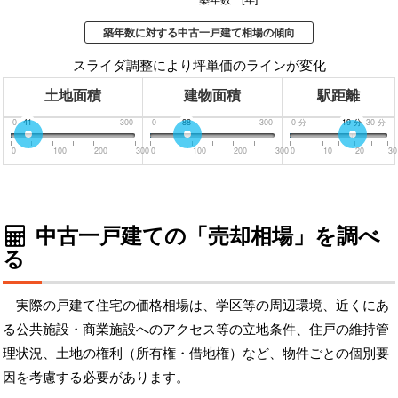
築年数 [年]
築年数に対する中古一戸建て相場の傾向
スライダ調整により坪単価のラインが変化
土地面積
建物面積
駅距離
0
41
300
0
88
300
0
分
19
分
30
分
0
100
200
300
0
100
200
300
0
10
20
30
中古一戸建ての「売却相場」を調べ
る
実際の戸建て住宅の価格相場は、学区等の周辺環境、近くにあ
る公共施設・商業施設へのアクセス等の立地条件、住戸の維持管
理状況、土地の権利（所有権・借地権）など、物件ごとの個別要
因を考慮する必要があります。