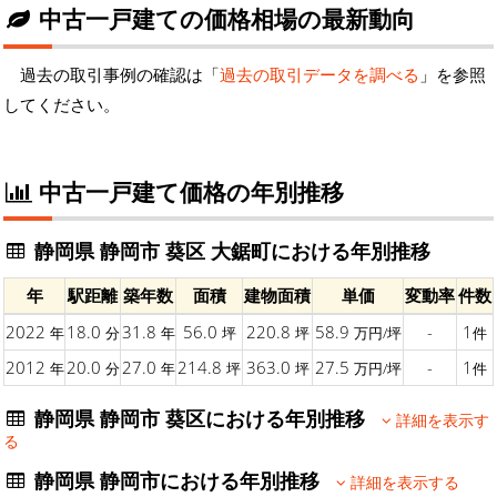
中古一戸建ての価格相場の最新動向
過去の取引事例の確認は「
過去の取引データを調べる
」を参照
してください。
中古一戸建て価格の年別推移
静岡県 静岡市 葵区 大鋸町における年別推移
年
駅距離
築年数
面積
建物面積
単価
変動率
件数
2022
18.0
31.8
56.0
220.8
58.9
-
1
年
分
年
坪
坪
万円/坪
件
2012
20.0
27.0
214.8
363.0
27.5
-
1
年
分
年
坪
坪
万円/坪
件
静岡県 静岡市 葵区における年別推移
詳細を表示す
る
静岡県 静岡市における年別推移
詳細を表示する