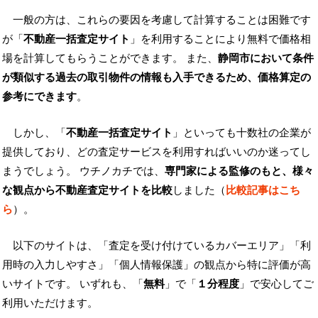
一般の方は、これらの要因を考慮して計算することは困難です
が「
不動産一括査定サイト
」を利用することにより無料で価格相
場を計算してもらうことができます。 また、
静岡市において条件
が類似する過去の取引物件の情報も入手できるため、価格算定の
参考にできます
。
しかし、「
不動産一括査定サイト
」といっても十数社の企業が
提供しており、どの査定サービスを利用すればいいのか迷ってし
まうでしょう。 ウチノカチでは、
専門家による監修のもと、様々
な観点から不動産査定サイトを比較
しました（
比較記事はこち
ら
）。
以下のサイトは、「査定を受け付けているカバーエリア」「利
用時の入力しやすさ」「個人情報保護」の観点から特に評価が高
いサイトです。 いずれも、「
無料
」で「
１分程度
」で安心してご
利用いただけます。