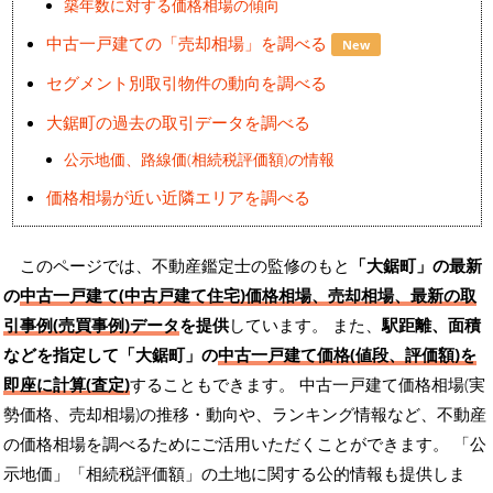
築年数に対する価格相場の傾向
中古一戸建ての「売却相場」を調べる
New
セグメント別取引物件の動向を調べる
大鋸町の過去の取引データを調べる
公示地価、路線価(相続税評価額)の情報
価格相場が近い近隣エリアを調べる
このページでは、不動産鑑定士の監修のもと
「大鋸町」の最新
の
中古一戸建て(中古戸建て住宅)価格相場、売却相場、最新の取
引事例(売買事例)データ
を提供
しています。 また、
駅距離、面積
などを指定して「大鋸町」の
中古一戸建て価格(値段、評価額)を
即座に計算(査定)
することもできます。 中古一戸建て価格相場(実
勢価格、売却相場)の推移・動向や、ランキング情報など、不動産
の価格相場を調べるためにご活用いただくことができます。
「公
示地価」「相続税評価額」の土地に関する公的情報も提供しま