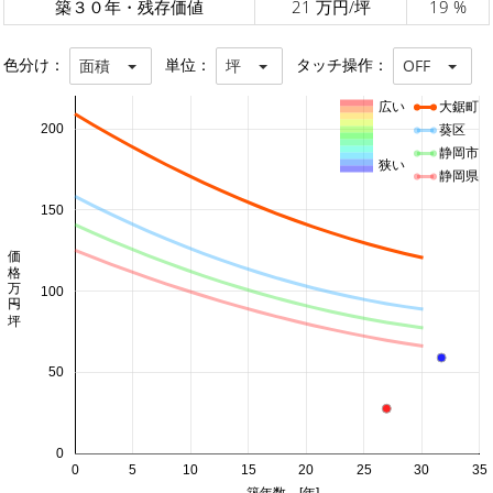
築３０年・残存価値
21 万円/坪
19 %
色分け：
単位：
タッチ操作：
面積
坪
OFF
広い
大鋸町
200
葵区
静岡市
狭い
静岡県
150
価格 万円/坪
100
50
0
0
5
10
15
20
25
30
35