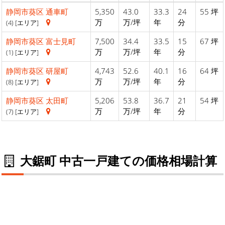
静岡市葵区
通車町
5,350
43.0
33.3
24
55 坪
万
万/坪
年
分
(4) [エリア]
静岡市葵区
富士見町
7,500
34.4
33.5
15
67 坪
万
万/坪
年
分
(1) [エリア]
静岡市葵区
研屋町
4,743
52.6
40.1
16
64 坪
万
万/坪
年
分
(8) [エリア]
静岡市葵区
太田町
5,206
53.8
36.7
21
54 坪
万
万/坪
年
分
(7) [エリア]
大鋸町 中古一戸建ての価格相場計算