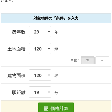
対象物件の『条件』を入力
築年数
年
土地面積
坪
単位：
坪
㎡
建物面積
坪
駅距離
分
価格計算