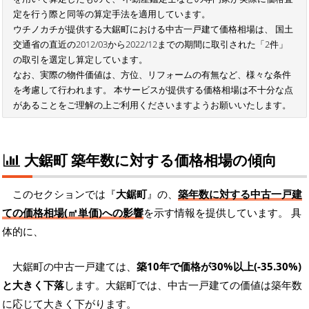
定を行う際と同等の算定手法を適用しています。
ウチノカチが提供する大鋸町における中古一戸建て価格相場は、 国土
交通省の直近の2012/03から2022/12までの期間に取引された「2件」
の取引を選定し算定しています。
なお、実際の物件価値は、方位、リフォームの有無など、様々な条件
を考慮して行われます。 本サービスが提供する価格相場は不十分な点
があることをご理解の上ご利用くださいますようお願いいたします。
大鋸町 築年数に対する価格相場の傾向
このセクションでは『
大鋸町
』の、
築年数に対する中古一戸建
ての価格相場(㎡単価)への影響
を示す情報を提供しています。 具
体的に、
大鋸町の中古一戸建ては、
築10年で価格が30%以上(-35.30%)
と大きく下落
します。大鋸町では、中古一戸建ての価値は築年数
に応じて大きく下がります。