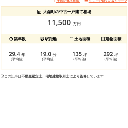
土地の価格相場
中古一戸建ての
取引データ
大鋸町の中古一戸建て相場
11,500
万円
築年数
駅距離
土地面積
建物面積
29.4
19.0
135
292
年
分
坪
坪
(平均値)
(平均値)
(平均値)
(平均値)
この記事は
不動産鑑定士、宅地建物取引士により監修
しています