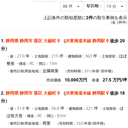
駅距離：
88 坪
19 分
上記条件の類似度順に
2件
の取引事例を表示
(全 2件中)
1.
静岡県 静岡市 葵区 大鋸町
（
JR東海道本線 静岡駅
徒歩 20
分）
27.0 年
215 坪
363 坪
ほぼ
・築：
・土地面積：
・建物面積：
・土地形状：
整形
RC
15m
・構造：
・間口：
近隣商業
・都市計画(用途地域)：
（売却時期：2012年第1四半期）
10,000万円
27.5 万円/坪
売却価格
単価
2.
静岡県 静岡市 葵区 大鋸町
（
JR東海道本線 静岡駅
徒歩 18
分）
31.8 年
56.0 坪
221 坪
ほ
・築：
・土地面積：
・建物面積：
・土地形状：
ぼ長方形
RC
8.5m
・構造：
・間口：
商業
・都市計画(用途地域)：
（売却時期：2022年第4四半期）