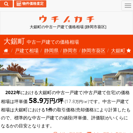
物件価格査定
To
na
大鋸町の中古一戸建て価格相場 [静岡市葵区]
大鋸町
中古一戸建ての価格相場
戸建て相場
静岡県
静岡市
静岡市葵区
大鋸町
2022年
における大鋸町の中古一戸建て(中古戸建て住宅)の価格
58.9
万円/坪
相場は坪単価
(17.8
)です。中古一戸建て
万円/㎡
相場は大鋸町における
1件
の取引価格(売却価格)により計算したも
ので、標準的な中古一戸建ての値段(坪単価、評価額)がいくらに
なるかの目安となります。