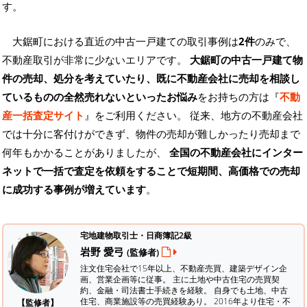
す。
大鋸町における直近の中古一戸建ての取引事例は
2件
のみで、
不動産取引が非常に少ないエリアです。
大鋸町の中古一戸建て物
件の売却、処分を考えていたり、既に不動産会社に売却を相談し
ているものの全然売れないといったお悩み
をお持ちの方は『
不動
産一括査定サイト
』をご利用ください。 従来、地方の不動産会社
では十分に客付けができず、物件の売却が難しかったり売却まで
何年もかかることがありましたが、
全国の不動産会社にインター
ネットで一括で査定を依頼をすることで短期間、高価格での売却
に成功する事例が増えています
。
宅地建物取引士・日商簿記2級
岩野 愛弓
(監修者)
注文住宅会社で15年以上、不動産売買、建築デザイン企
画、営業企画等に従事。 主に土地や中古住宅の売買契
約、金融・司法書士手続きを経験。
自身でも土地、中古
住宅、商業施設等の売買経験あり。 2016年より住宅・不
【監修者】