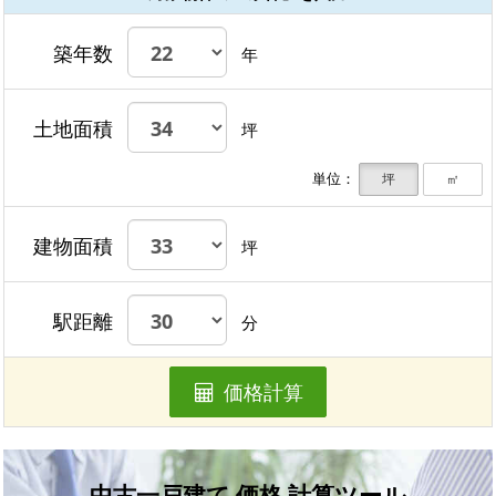
築年数
年
土地面積
坪
単位：
坪
㎡
建物面積
坪
駅距離
分
価格計算
中古一戸建て 価格 計算ツール