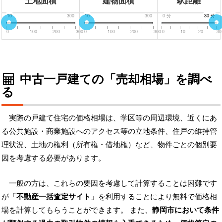
土地面積
建物面積
駅距離
0
10
300
0
10
300
0
分
30
30
分
分
0
100
200
300
0
100
200
300
0
10
20
30
中古一戸建ての「売却相場」を調べ
る
実際の戸建て住宅の価格相場は、学区等の周辺環境、近くにあ
る公共施設・商業施設へのアクセス等の立地条件、住戸の維持管
理状況、土地の権利（所有権・借地権）など、物件ごとの個別要
因を考慮する必要があります。
一般の方は、これらの要因を考慮して計算することは困難です
が「
不動産一括査定サイト
」を利用することにより無料で価格相
場を計算してもらうことができます。 また、
静岡市において条件