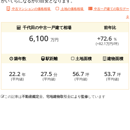
がいくらになるかの目安となります。
中古マンションの価格相場
土地の価格相場
中古一戸建ての
取引デー
タ
千代田の中古一戸建て相場
前年比
6,100
+72.6
％
万円
(+82.1万円/坪)
築年数
駅距離
土地面積
建物面積
22.2
27.5
56.7
53.7
年
分
坪
坪
(平均値)
(平均値)
(平均値)
(平均値)
この記事は
不動産鑑定士、宅地建物取引士により監修
しています