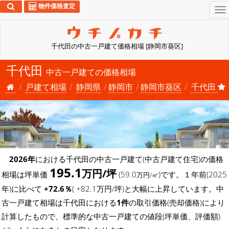
物件価格査定
To
na
千代田の中古一戸建て価格相場 [静岡市葵区]
千代田
中古一戸建ての価格相場
戸建て相場
静岡県
静岡市
静岡市葵区
千代田
2026年
における千代田の中古一戸建て(中古戸建て住宅)の価格
195.1
万円/坪
相場は坪単価
(59.0
)です。１年前(2025
万円/㎡
年)に比べて
+72.6％
( +82.1万円/坪)と大幅に上昇しています。中
古一戸建て相場は千代田における
1件
の取引価格(売却価格)により
計算したもので、標準的な中古一戸建ての値段(坪単価、評価額)