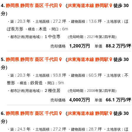
4.
静岡県 静岡市 葵区 千代田
（
JR東海道本線 静岡駅
徒歩 30
分）
20.3 年
27.2 坪
13.6 坪
ほ
・築：
・土地面積：
・建物面積：
・土地形状：
ぼ長方形
木造
6m
・構造：
・間口：
１中住専
・都市計画(用途地域)：
（売却時期：2021年第2四半期）
1,200万円
88.2 万円/坪
売却価格
単価
5.
静岡県 静岡市 葵区 千代田
（
JR東海道本線 静岡駅
徒歩 30
分）
20.3 年
93.8 坪
60.5 坪
不
・築：
・土地面積：
・建物面積：
・土地形状：
整形
鉄骨造
9m
・構造：
・間口：
２種住居
・都市計画(用途地域)：
（売却時期：2008年第2四半期）
4,000万円
66.1 万円/坪
売却価格
単価
6.
静岡県 静岡市 葵区 千代田
（
JR東海道本線 静岡駅
徒歩 30
分）
24.3 年
27.2 坪
28.7 坪
ほ
・築：
・土地面積：
・建物面積：
・土地形状：