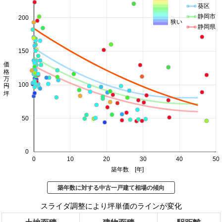
葵区
静岡市
200
狭い
静岡県
150
価格 万円/坪
100
50
0
0
10
20
30
40
50
築年数 [年]
築年数に対する中古一戸建て相場の傾向
スライダ調整により坪単価のラインが変化