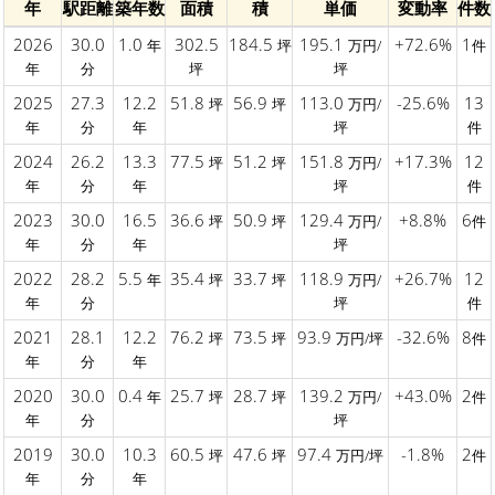
年
駅距離
築年数
面積
積
単価
変動率
件数
2026
30.0
1.0
302.5
184.5
195.1
+72.6%
1
年
坪
万円/
件
年
分
坪
坪
2025
27.3
12.2
51.8
56.9
113.0
-25.6%
13
坪
坪
万円/
年
分
年
坪
件
2024
26.2
13.3
77.5
51.2
151.8
+17.3%
12
坪
坪
万円/
年
分
年
坪
件
2023
30.0
16.5
36.6
50.9
129.4
+8.8%
6
坪
坪
万円/
件
年
分
年
坪
2022
28.2
5.5
35.4
33.7
118.9
+26.7%
12
年
坪
坪
万円/
年
分
坪
件
2021
28.1
12.2
76.2
73.5
93.9
-32.6%
8
坪
坪
万円/坪
件
年
分
年
2020
30.0
0.4
25.7
28.7
139.2
+43.0%
2
年
坪
坪
万円/
件
年
分
坪
2019
30.0
10.3
60.5
47.6
97.4
-1.8%
2
坪
坪
万円/坪
件
年
分
年