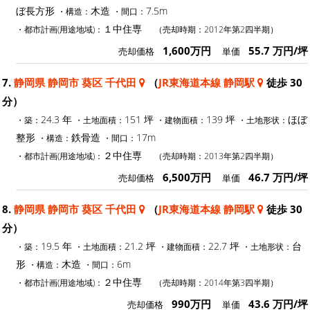
ぼ長方形
木造
7.5m
・構造：
・間口：
１中住専
・都市計画(用途地域)：
（売却時期：2012年第2四半期）
1,600万円
55.7 万円/坪
売却価格
単価
7.
静岡県 静岡市 葵区 千代田
（
JR東海道本線 静岡駅
徒歩 30
分）
24.3 年
151 坪
139 坪
ほぼ
・築：
・土地面積：
・建物面積：
・土地形状：
整形
鉄骨造
17m
・構造：
・間口：
２中住専
・都市計画(用途地域)：
（売却時期：2013年第2四半期）
6,500万円
46.7 万円/坪
売却価格
単価
8.
静岡県 静岡市 葵区 千代田
（
JR東海道本線 静岡駅
徒歩 30
分）
19.5 年
21.2 坪
22.7 坪
台
・築：
・土地面積：
・建物面積：
・土地形状：
形
木造
6m
・構造：
・間口：
２中住専
・都市計画(用途地域)：
（売却時期：2014年第3四半期）
990万円
43.6 万円/坪
売却価格
単価