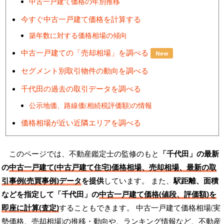
中古一戸建て価格の年別推移
今すぐ中古一戸建て価格を計算する
築年数に対する価格相場の傾向
中古一戸建ての「売却相場」を調べる
New
セグメント別取引物件の動向を調べる
千代田の過去の取引データを調べる
公示地価、路線価(相続税評価額)の情報
価格相場が近い近隣エリアを調べる
このページでは、不動産鑑定士の監修のもと
「千代田」の最新
の
中古一戸建て(中古戸建て住宅)価格相場、売却相場、最新の取
引事例(売買事例)データ
を提供
しています。 また、
駅距離、面積
などを指定して「千代田」の
中古一戸建て価格(値段、評価額)を
即座に計算(査定)
することもできます。 中古一戸建て価格相場(実
勢価格、売却相場)の推移・動向や、ランキング情報など、不動産