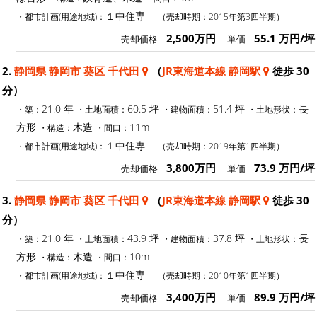
１中住専
・都市計画(用途地域)：
（売却時期：2015年第3四半期）
2,500万円
55.1 万円/坪
売却価格
単価
2.
静岡県 静岡市 葵区 千代田
（
JR東海道本線 静岡駅
徒歩 30
分）
21.0 年
60.5 坪
51.4 坪
長
・築：
・土地面積：
・建物面積：
・土地形状：
方形
木造
11m
・構造：
・間口：
１中住専
・都市計画(用途地域)：
（売却時期：2019年第1四半期）
3,800万円
73.9 万円/坪
売却価格
単価
3.
静岡県 静岡市 葵区 千代田
（
JR東海道本線 静岡駅
徒歩 30
分）
21.0 年
43.9 坪
37.8 坪
長
・築：
・土地面積：
・建物面積：
・土地形状：
方形
木造
10m
・構造：
・間口：
１中住専
・都市計画(用途地域)：
（売却時期：2010年第1四半期）
3,400万円
89.9 万円/坪
売却価格
単価