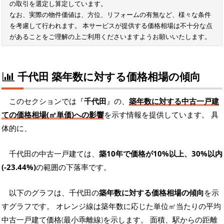
の取引を選定し算定しています。
なお、実際の物件価値は、方位、リフォームの有無など、様々な条件
を考慮して行われます。 本サービスが提供する価格相場は不十分な点
があることをご理解の上ご利用くださいますようお願いいたします。
千代田 築年数に対する価格相場の傾向
このセクションでは『
千代田
』の、
築年数に対する中古一戸建
ての価格相場(㎡単価)への影響
を示す情報を提供しています。 具
体的に、
千代田の中古一戸建ては、
築10年で価格が10%以上、30%以内
(-23.44%)
の範囲の下落率です。
以下のグラフは、千代田の
築年数に対する価格相場の傾向
を示
すグラフです。 オレンジ線は築年数に応じた単位㎡当たりの平均
中古一戸建て価格(最小乖離線)を示します。 面積、駅からの距離