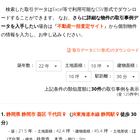
検索した取引データはExcel等で利用可能なCSV形式でダウンロ
ードすることができます。 なお、
さらに詳細な物件の取引事例デ
ータを入手したい
場合は『
不動産一括査定サイト
』から個別物件
の情報を入力し、お申し込みください。
取引データ(CSV形式)のダウンロード
築年数：
土地面積：
建物面積：
22 年
10 坪
駅距離：
10 坪
30 分
上記条件の類似度順に
30件
の取引事例を表示
(全 125件中)
1.
静岡県 静岡市 葵区 千代田
（
JR東海道本線 静岡駅
徒歩 30
分）
21.5 年
42.4 坪
45.4 坪
ほ
・築：
・土地面積：
・建物面積：
・土地形状：
ぼ台形
鉄骨造、木造
9m
・構造：
・間口：