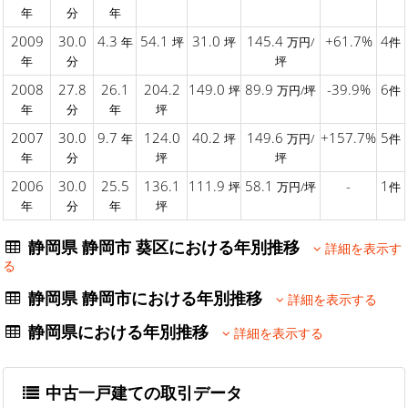
年
分
年
2009
30.0
4.3
54.1
31.0
145.4
+61.7%
4
年
坪
坪
万円/
件
年
分
坪
2008
27.8
26.1
204.2
149.0
89.9
-39.9%
6
坪
万円/坪
件
年
分
年
坪
2007
30.0
9.7
124.0
40.2
149.6
+157.7%
5
年
坪
万円/
件
年
分
坪
坪
2006
30.0
25.5
136.1
111.9
58.1
-
1
坪
万円/坪
件
年
分
年
坪
静岡県 静岡市 葵区における年別推移
詳細を表示す
る
静岡県 静岡市における年別推移
詳細を表示する
静岡県における年別推移
詳細を表示する
中古一戸建ての取引データ