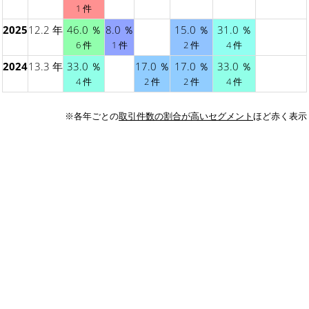
1 件
2025
12.2 年
46.0 ％
8.0 ％
15.0 ％
31.0 ％
6 件
1 件
2 件
4 件
2024
13.3 年
33.0 ％
17.0 ％
17.0 ％
33.0 ％
4 件
2 件
2 件
4 件
※各年ごとの
取引件数の割合が高いセグメント
ほど赤く表示