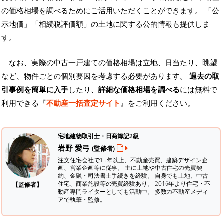
の価格相場を調べるためにご活用いただくことができます。
「公
示地価」「相続税評価額」の土地に関する公的情報も提供しま
す。
なお、実際の中古一戸建ての価格相場は立地、日当たり、眺望
など、物件ごとの個別要因を考慮する必要があります。
過去の取
引事例を簡単に入手
したり、
詳細な価格相場を調べる
には無料で
利用できる『
不動産一括査定サイト
』をご利用ください。
宅地建物取引士・日商簿記2級
岩野 愛弓
(監修者)
注文住宅会社で15年以上、不動産売買、建築デザイン企
画、営業企画等に従事。 主に土地や中古住宅の売買契
約、金融・司法書士手続きを経験。
自身でも土地、中古
住宅、商業施設等の売買経験あり。 2016年より住宅・不
【監修者】
動産専門ライターとしても活動中。 多数の不動産メディ
アで執筆・監修。