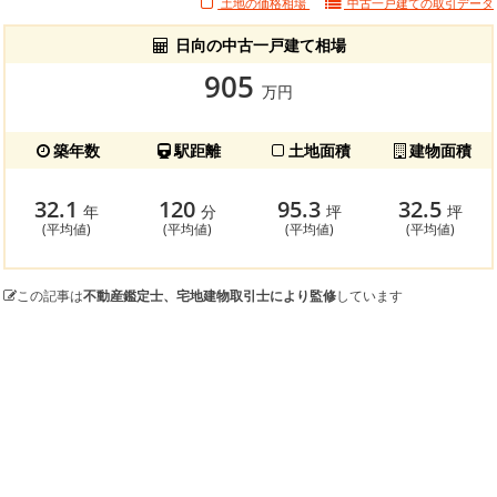
土地の価格相場
中古一戸建ての
取引データ
日向の中古一戸建て相場
905
万円
築年数
駅距離
土地面積
建物面積
32.1
120
95.3
32.5
年
分
坪
坪
(平均値)
(平均値)
(平均値)
(平均値)
この記事は
不動産鑑定士、宅地建物取引士により監修
しています