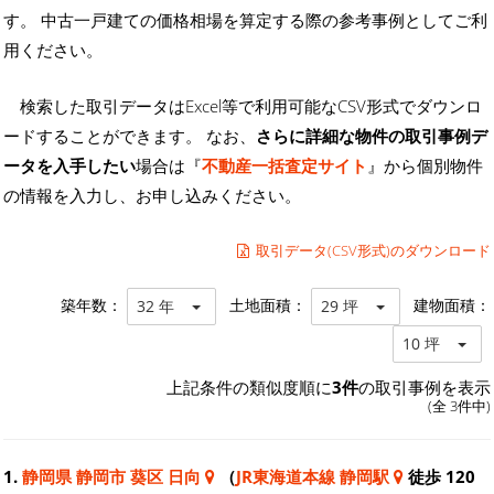
す。 中古一戸建ての価格相場を算定する際の参考事例としてご利
用ください。
検索した取引データはExcel等で利用可能なCSV形式でダウンロ
ードすることができます。 なお、
さらに詳細な物件の取引事例デ
ータを入手したい
場合は『
不動産一括査定サイト
』から個別物件
の情報を入力し、お申し込みください。
取引データ(CSV形式)のダウンロード
築年数：
土地面積：
建物面積：
32 年
29 坪
10 坪
上記条件の類似度順に
3件
の取引事例を表示
(全 3件中)
1.
静岡県 静岡市 葵区 日向
（
JR東海道本線 静岡駅
徒歩 120