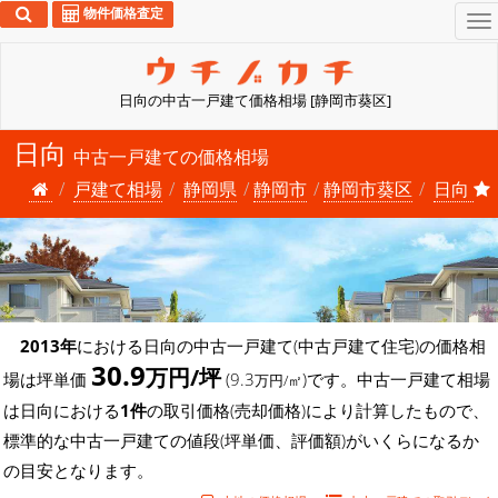
物件価格査定
To
na
日向の中古一戸建て価格相場 [静岡市葵区]
日向
中古一戸建ての価格相場
戸建て相場
静岡県
静岡市
静岡市葵区
日向
2013年
における日向の中古一戸建て(中古戸建て住宅)の価格相
30.9
万円/坪
場は坪単価
(9.3
)です。中古一戸建て相場
万円/㎡
は日向における
1件
の取引価格(売却価格)により計算したもので、
標準的な中古一戸建ての値段(坪単価、評価額)がいくらになるか
の目安となります。