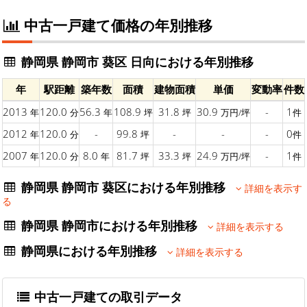
中古一戸建て価格の年別推移
静岡県 静岡市 葵区 日向における年別推移
年
駅距離
築年数
面積
建物面積
単価
変動率
件数
2013
120.0
56.3
108.9
31.8
30.9
-
1
年
分
年
坪
坪
万円/坪
件
2012
120.0
-
99.8
-
-
-
0
年
分
坪
件
2007
120.0
8.0
81.7
33.3
24.9
-
1
年
分
年
坪
坪
万円/坪
件
静岡県 静岡市 葵区における年別推移
詳細を表示す
る
静岡県 静岡市における年別推移
詳細を表示する
静岡県における年別推移
詳細を表示する
中古一戸建ての取引データ