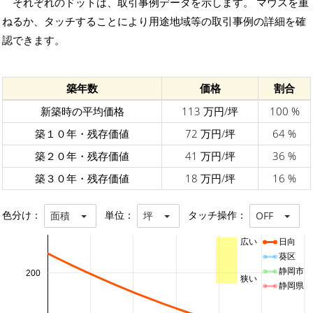
それぞれのドットは、取引事例データを示します。 マウスを重
ねるか、タッチすることにより用途地域等の取引事例の詳細を確
認できます。
築年数
価格
割合
新築時の平均価格
113 万円/坪
100 %
築１０年・残存価値
72 万円/坪
64 %
築２０年・残存価値
41 万円/坪
36 %
築３０年・残存価値
18 万円/坪
16 %
色分け：
単位：
タッチ操作：
面積
坪
OFF
広い
日向
葵区
静岡市
200
狭い
静岡県