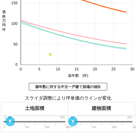
150
価格 万円/坪
100
50
0
0
5
10
15
20
25
30
築年数 [年]
築年数に対する中古一戸建て相場の傾向
スライダ調整により坪単価のラインが変化
土地面積
建物面積
0
29
300
0
10
300
0
100
200
300
0
100
200
30