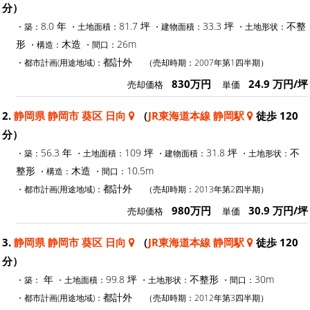
分）
8.0 年
81.7 坪
33.3 坪
不整
・築：
・土地面積：
・建物面積：
・土地形状：
形
木造
26m
・構造：
・間口：
都計外
・都市計画(用途地域)：
（売却時期：2007年第1四半期）
830万円
24.9 万円/坪
売却価格
単価
2.
静岡県 静岡市 葵区 日向
（
JR東海道本線 静岡駅
徒歩 120
分）
56.3 年
109 坪
31.8 坪
不
・築：
・土地面積：
・建物面積：
・土地形状：
整形
木造
10.5m
・構造：
・間口：
都計外
・都市計画(用途地域)：
（売却時期：2013年第2四半期）
980万円
30.9 万円/坪
売却価格
単価
3.
静岡県 静岡市 葵区 日向
（
JR東海道本線 静岡駅
徒歩 120
分）
年
99.8 坪
不整形
30m
・築：
・土地面積：
・土地形状：
・間口：
都計外
・都市計画(用途地域)：
（売却時期：2012年第3四半期）