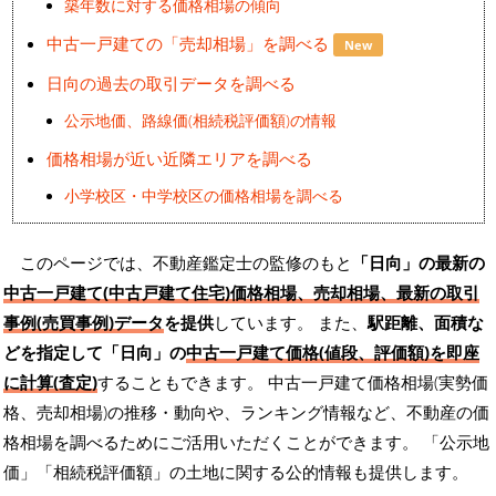
築年数に対する価格相場の傾向
中古一戸建ての「売却相場」を調べる
New
日向の過去の取引データを調べる
公示地価、路線価(相続税評価額)の情報
価格相場が近い近隣エリアを調べる
小学校区・中学校区の価格相場を調べる
このページでは、不動産鑑定士の監修のもと
「日向」の最新の
中古一戸建て(中古戸建て住宅)価格相場、売却相場、最新の取引
事例(売買事例)データ
を提供
しています。 また、
駅距離、面積な
どを指定して「日向」の
中古一戸建て価格(値段、評価額)を即座
に計算(査定)
することもできます。 中古一戸建て価格相場(実勢価
格、売却相場)の推移・動向や、ランキング情報など、不動産の価
格相場を調べるためにご活用いただくことができます。
「公示地
価」「相続税評価額」の土地に関する公的情報も提供します。