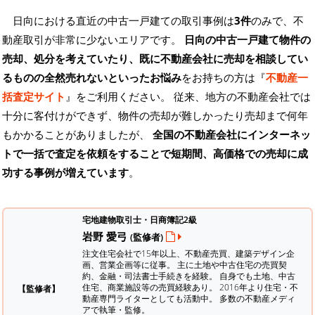
日向における直近の中古一戸建ての取引事例は
3件
のみで、不
動産取引が非常に少ないエリアです。
日向の中古一戸建て物件の
売却、処分を考えていたり、既に不動産会社に売却を相談してい
るものの全然売れないといったお悩み
をお持ちの方は『
不動産一
括査定サイト
』をご利用ください。 従来、地方の不動産会社では
十分に客付けができず、物件の売却が難しかったり売却まで何年
もかかることがありましたが、
全国の不動産会社にインターネッ
トで一括で査定を依頼をすることで短期間、高価格での売却に成
功する事例が増えています
。
宅地建物取引士・日商簿記2級
岩野 愛弓
(監修者)
注文住宅会社で15年以上、不動産売買、建築デザイン企
画、営業企画等に従事。 主に土地や中古住宅の売買契
約、金融・司法書士手続きを経験。
自身でも土地、中古
住宅、商業施設等の売買経験あり。 2016年より住宅・不
【監修者】
動産専門ライターとしても活動中。 多数の不動産メディ
アで執筆・監修。