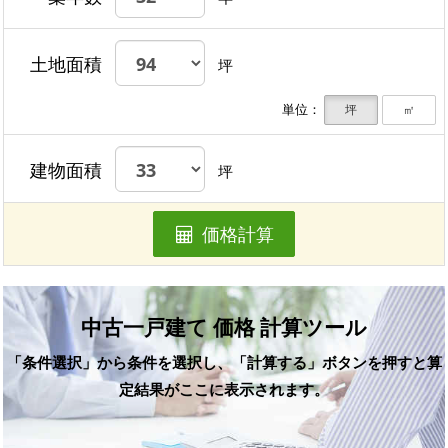
土地面積
坪
単位：
坪
㎡
建物面積
坪
価格計算
中古一戸建て 価格 計算ツール
「条件選択」から条件を選択し、「計算する」ボタンを押すと算
定結果がここに表示されます。