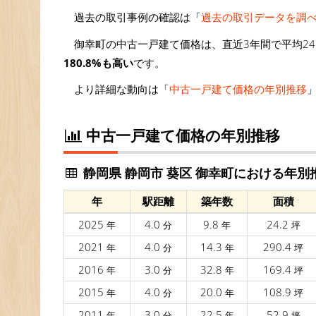
過去の取引事例の確認は「
過去の取引データを調
御幸町の中古一戸建て価格は、直近3年間で平均247
180.8%も高い
です。
より詳細な動向は「
中古一戸建て価格の年別推移
中古一戸建て価格の年別推移
静岡県 静岡市 葵区 御幸町における年別
年
駅距離
築年数
面積
2025
4.0
9.8
24.2
年
分
年
坪
2021
4.0
14.3
290.4
年
分
年
坪
2016
3.0
32.8
169.4
年
分
年
坪
2015
4.0
20.0
108.9
年
分
年
坪
2011
3.0
22.5
52.9
年
分
年
坪