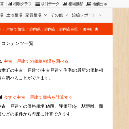
計算
相場グラフ
取引データ
相場推移
地価公示
場
土地相場
家賃相場
その他
沿線レポート
戸建て相場
静岡県
静岡市
静岡市葵区
御幸町
コンテンツ一覧
中古一戸建ての価格相場を調べる
御幸町の中古一戸建て(中古戸建て住宅)の最新の価格相
場を調べることができます。
今すぐ中古一戸建て価格を計算する
中古一戸建ての価格相場(値段、評価額)を、駅距離、面
積などの条件から即座に計算できます。