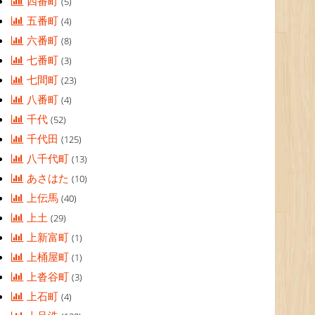
四番町
(5)
五番町
(4)
六番町
(8)
七番町
(3)
七間町
(23)
八番町
(4)
千代
(52)
千代田
(125)
八千代町
(13)
あさはた
(10)
上伝馬
(40)
上土
(29)
上新富町
(1)
上桶屋町
(1)
上沓谷町
(3)
上石町
(4)