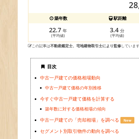
28
築年数
駅距離
22.7
3.4
年
分
(平均値)
(平均値)
この記事は
不動産鑑定士、宅地建物取引士により監修
していま
目次
中古一戸建ての価格相場動向
中古一戸建て価格の年別推移
今すぐ中古一戸建て価格を計算する
築年数に対する価格相場の傾向
中古一戸建ての「売却相場」を調べる
New
セグメント別取引物件の動向を調べる