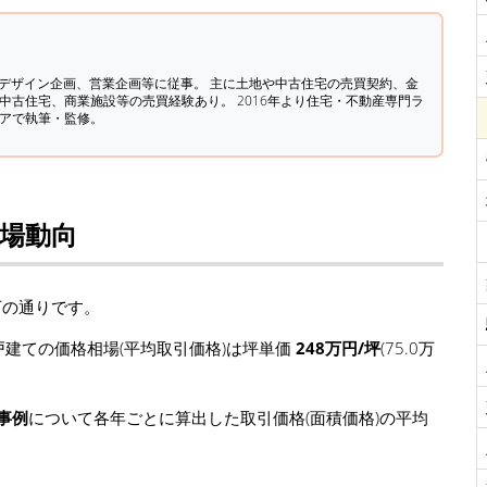
築デザイン企画、営業企画等に従事。 主に土地や中古住宅の売買契約、金
中古住宅、商業施設等の売買経験あり。 2016年より住宅・不動産専門ラ
ィアで執筆・監修。
相場動向
下の通りです。
建ての価格相場(平均取引価格)は坪単価
248万円/坪
(75.0万
事例
について各年ごとに算出した取引価格(面積価格)の平均