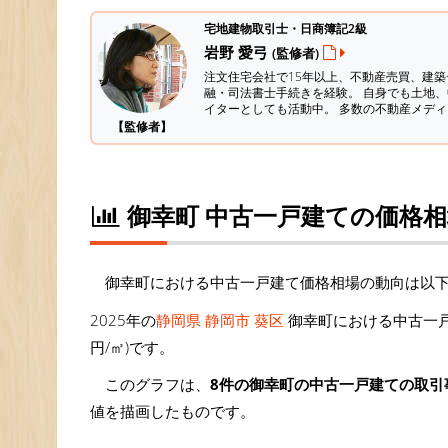
宅地建物取引士・日商簿記2級
岩野 愛弓
(監修者)
注文住宅会社で15年以上、不動産売買、建
融・司法書士手続きを経験。
自身でも土地、
イターとしても活動中。 多数の不動産メデ
【監修者】
御幸町 中古一戸建ての価格
御幸町における中古一戸建て価格相場の動向は以
2025年の
静岡県 静岡市 葵区
御幸町における中古一戸
円/㎡)です。
このグラフは、
8件の御幸町の中古一戸建ての取引
値を描画したものです。