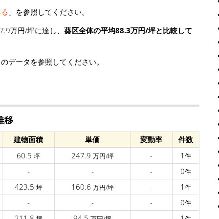
べる
」を参照してください。
.9万円/坪に達し、
葵区全体の平均88.3万円/坪と比較して
」のデータを参照してください。
推移
建物面積
単価
変動率
件数
60.5
247.9
-
1
坪
万円/坪
件
-
-
-
0
件
423.5
160.6
-
1
坪
万円/坪
件
-
-
-
0
件
211.8
94.5
-
1
坪
万円/坪
件