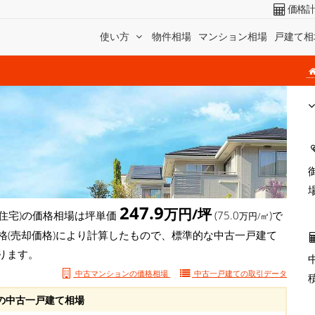
価格
使い方
物件相場
マンション相場
戸建て相
247.9
万円/坪
住宅)の価格相場は坪単価
(75.0
)で
万円/㎡
格(売却価格)により計算したもので、標準的な中古一戸建て
ります。
中古マンションの価格相場
中古一戸建ての
取引データ
の中古一戸建て相場