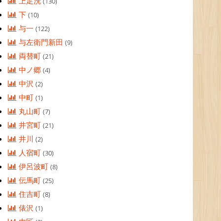
上足洗
(130)
下
(10)
与一
(122)
与左衛門新田
(9)
両替町
(21)
中ノ郷
(4)
中沢
(2)
中町
(1)
丸山町
(7)
井宮町
(21)
井川
(2)
人宿町
(30)
伊呂波町
(8)
伝馬町
(25)
住吉町
(8)
俵沢
(1)