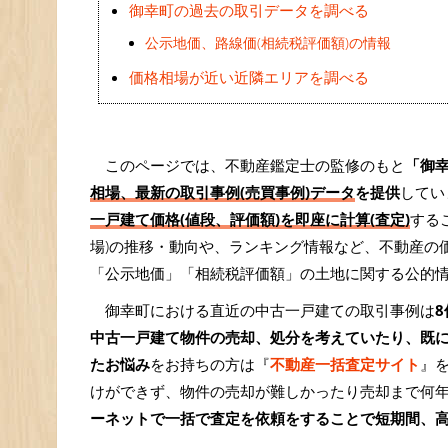
御幸町の過去の取引データを調べる
公示地価、路線価(相続税評価額)の情報
価格相場が近い近隣エリアを調べる
このページでは、不動産鑑定士の監修のもと
「御
相場、最新の取引事例(売買事例)データ
を提供
してい
一戸建て価格(値段、評価額)を即座に計算(査定)
する
場)の推移・動向や、ランキング情報など、不動産の
「公示地価」「相続税評価額」の土地に関する公的
御幸町における直近の中古一戸建ての取引事例は
8
中古一戸建て物件の売却、処分を考えていたり、既
たお悩み
をお持ちの方は『
不動産一括査定サイト
』
けができず、物件の売却が難しかったり売却まで何
ーネットで一括で査定を依頼をすることで短期間、