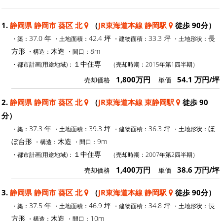
1.
静岡県 静岡市 葵区 北
（
JR東海道本線 静岡駅
徒歩 90分）
37.0 年
42.4 坪
33.3 坪
長
・築：
・土地面積：
・建物面積：
・土地形状：
方形
木造
8m
・構造：
・間口：
１中住専
・都市計画(用途地域)：
（売却時期：2015年第1四半期）
1,800万円
54.1 万円/坪
売却価格
単価
2.
静岡県 静岡市 葵区 北
（
JR東海道本線 東静岡駅
徒歩 90
分）
37.3 年
39.3 坪
36.3 坪
ほ
・築：
・土地面積：
・建物面積：
・土地形状：
ぼ台形
木造
9m
・構造：
・間口：
１中住専
・都市計画(用途地域)：
（売却時期：2007年第2四半期）
1,400万円
38.6 万円/坪
売却価格
単価
3.
静岡県 静岡市 葵区 北
（
JR東海道本線 静岡駅
徒歩 90分）
37.5 年
46.9 坪
34.8 坪
長
・築：
・土地面積：
・建物面積：
・土地形状：
方形
木造
10m
・構造：
・間口：