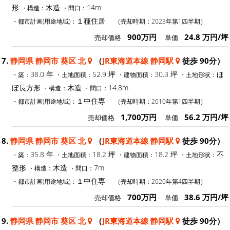
形
木造
14m
・構造：
・間口：
１種住居
・都市計画(用途地域)：
（売却時期：2023年第1四半期）
900万円
24.8 万円/坪
売却価格
単価
7.
静岡県 静岡市 葵区 北
（
JR東海道本線 静岡駅
徒歩 90分）
38.0 年
52.9 坪
30.3 坪
ほ
・築：
・土地面積：
・建物面積：
・土地形状：
ぼ長方形
木造
14.8m
・構造：
・間口：
１中住専
・都市計画(用途地域)：
（売却時期：2010年第1四半期）
1,700万円
56.2 万円/坪
売却価格
単価
8.
静岡県 静岡市 葵区 北
（
JR東海道本線 静岡駅
徒歩 90分）
35.8 年
18.2 坪
18.2 坪
不
・築：
・土地面積：
・建物面積：
・土地形状：
整形
木造
7m
・構造：
・間口：
１中住専
・都市計画(用途地域)：
（売却時期：2020年第4四半期）
700万円
38.6 万円/坪
売却価格
単価
9.
静岡県 静岡市 葵区 北
（
JR東海道本線 静岡駅
徒歩 90分）