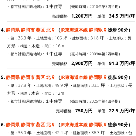
１中住専
・都市計画(用途地域)：
（売却時期：2010年第3四半期）
1,200万円
34.5 万円/坪
売却価格
単価
4.
静岡県 静岡市 葵区 北
（
JR東海道本線 静岡駅
徒歩 90分）
36.3 年
106 坪
31.8 坪
長
・築：
・土地面積：
・建物面積：
・土地形状：
方形
木造
16m
・構造：
・間口：
１中住専
・都市計画(用途地域)：
（売却時期：2009年第2四半期）
2,900万円
91.3 万円/坪
売却価格
単価
5.
静岡県 静岡市 葵区 北
（
JR東海道本線 静岡駅
徒歩 90分）
37.8 年
49.9 坪
33.3 坪
長
・築：
・土地面積：
・建物面積：
・土地形状：
方形
木造
12m
・構造：
・間口：
１中住専
・都市計画(用途地域)：
（売却時期：2025年第4四半期）
750万円
22.5 万円/坪
売却価格
単価
6.
静岡県 静岡市 葵区 北
（
JR東海道本線 静岡駅
徒歩 90分）
36.0 年
42.4 坪
36.3 坪
台
・築：
・土地面積：
・建物面積：
・土地形状：