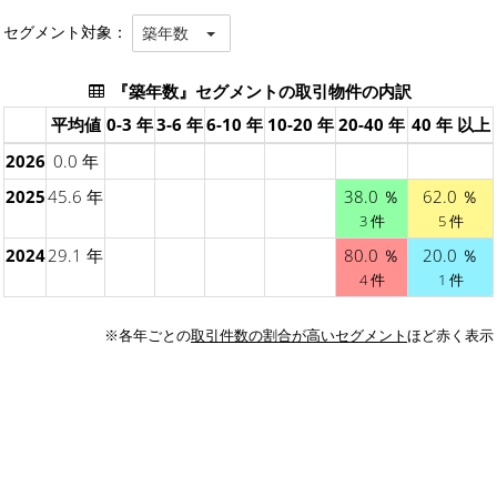
セグメント対象：
築年数
『築年数』セグメントの取引物件の内訳
平均値
0-3 年
3-6 年
6-10 年
10-20 年
20-40 年
40 年 以上
2026
0.0 年
2025
45.6 年
38.0 ％
62.0 ％
3 件
5 件
2024
29.1 年
80.0 ％
20.0 ％
4 件
1 件
※各年ごとの
取引件数の割合が高いセグメント
ほど赤く表示