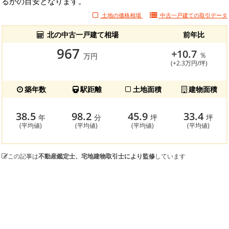
るかの目安となります。
土地の価格相場
中古一戸建ての
取引データ
北の中古一戸建て相場
前年比
967
+10.7
％
万円
(+2.3万円/坪)
築年数
駅距離
土地面積
建物面積
38.5
98.2
45.9
33.4
年
分
坪
坪
(平均値)
(平均値)
(平均値)
(平均値)
この記事は
不動産鑑定士、宅地建物取引士により監修
しています