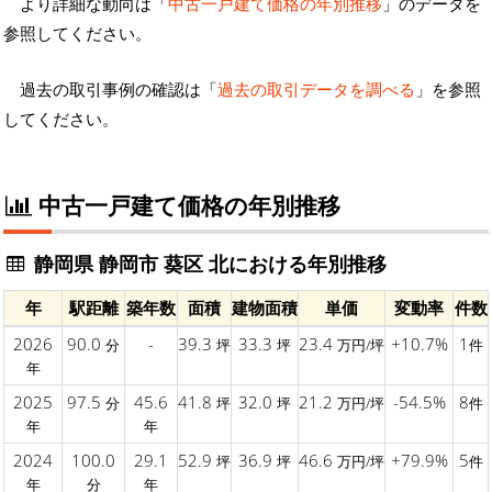
より詳細な動向は「
中古一戸建て価格の年別推移
」のデータを
参照してください。
過去の取引事例の確認は「
過去の取引データを調べる
」を参照
してください。
中古一戸建て価格の年別推移
静岡県 静岡市 葵区 北における年別推移
年
駅距離
築年数
面積
建物面積
単価
変動率
件数
2026
90.0
-
39.3
33.3
23.4
+10.7%
1
分
坪
坪
万円/坪
件
年
2025
97.5
45.6
41.8
32.0
21.2
-54.5%
8
分
坪
坪
万円/坪
件
年
年
2024
100.0
29.1
52.9
36.9
46.6
+79.9%
5
坪
坪
万円/坪
件
年
分
年