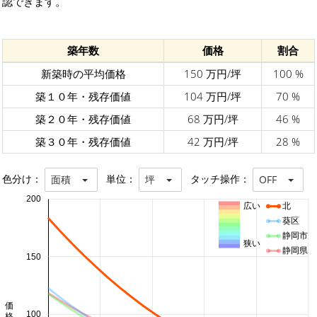
認できます。
築年数
価格
割合
新築時の平均価格
150 万円/坪
100 %
築１０年・残存価値
104 万円/坪
70 %
築２０年・残存価値
68 万円/坪
46 %
築３０年・残存価値
42 万円/坪
28 %
色分け：
単位：
タッチ操作：
面積
坪
OFF
200
広い
北
葵区
静岡市
狭い
静岡県
150
100