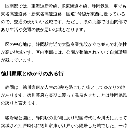
区南部では、東海道新幹線、JR東海道本線、静岡鉄道、車でも
東名高速道路・新東名高速道路・国道1号線が東西に走っている
ので、交通の便がいい区域です。ただし、県の北部では山間部で
あり生活や交通の便が悪い地域となります。
区の中心地は、静岡駅付近で大型商業施設が立ち並んで利便性
が高い地域です。区内南部には、公園が整備されていて自然環境
が残っています。
徳川家康とゆかりのある街
静岡は、徳川家康が人生の3割を過ごした街としてゆかりの地
があります。徳川幕府を長期に渡って発展させたことは静岡県民
の誇りと言えます。
駿府城公園は、静岡駅の北側にあり戦国時代に今川氏によって
築城され江戸時代に徳川家康が江戸から隠居した城でした。一時