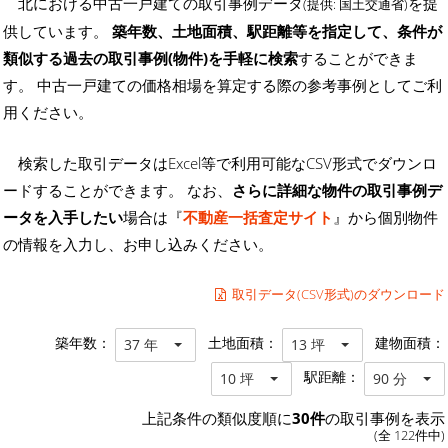
北における中古一戸建ての取引事例データ
を提
(提供: 国土交通省)
供しています。
築年数、土地面積、駅距離等を指定して、条件が
類似する過去の取引事例(物件)を手軽に検索
することができま
す。 中古一戸建ての価格相場を算定する際の参考事例としてご利
用ください。
検索した取引データはExcel等で利用可能なCSV形式でダウンロ
ードすることができます。 なお、
さらに詳細な物件の取引事例デ
ータを入手したい
場合は『
不動産一括査定サイト
』から個別物件
の情報を入力し、お申し込みください。
取引データ(CSV形式)のダウンロード
築年数：
土地面積：
建物面積：
37 年
13 坪
駅距離：
10 坪
90 分
上記条件の類似度順に
30件
の取引事例を表示
(全 122件中)