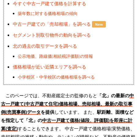
今すぐ中古一戸建て価格を計算する
築年数に対する価格相場の傾向
中古一戸建ての「売却相場」を調べる
New
セグメント別取引物件の動向を調べる
北の過去の取引データを調べる
公示地価、路線価(相続税評価額)の情報
価格相場が近い近隣エリアを調べる
小学校区・中学校区の価格相場を調べる
このページでは、不動産鑑定士の監修のもと
「北」の最新の
中
古一戸建て(中古戸建て住宅)価格相場、売却相場、最新の取引事
例(売買事例)データ
を提供
しています。 また、
駅距離、面積など
を指定して「北」の
中古一戸建て価格(値段、評価額)を即座に計
算(査定)
することもできます。 中古一戸建て価格相場(実勢価格、
売却相場)の推移・動向や、ランキング情報など、不動産の価格相