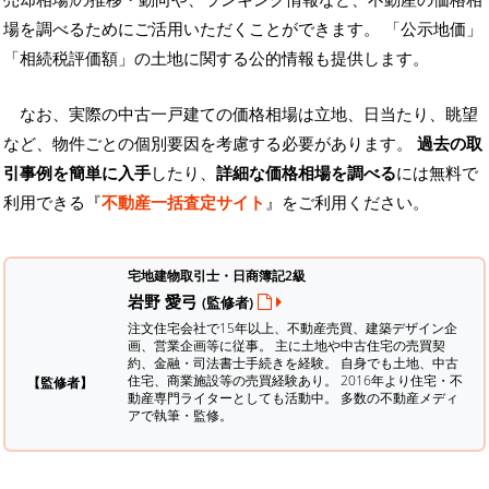
場を調べるためにご活用いただくことができます。
「公示地価」
「相続税評価額」の土地に関する公的情報も提供します。
なお、実際の中古一戸建ての価格相場は立地、日当たり、眺望
など、物件ごとの個別要因を考慮する必要があります。
過去の取
引事例を簡単に入手
したり、
詳細な価格相場を調べる
には無料で
利用できる『
不動産一括査定サイト
』をご利用ください。
宅地建物取引士・日商簿記2級
岩野 愛弓
(監修者)
注文住宅会社で15年以上、不動産売買、建築デザイン企
画、営業企画等に従事。 主に土地や中古住宅の売買契
約、金融・司法書士手続きを経験。
自身でも土地、中古
住宅、商業施設等の売買経験あり。 2016年より住宅・不
【監修者】
動産専門ライターとしても活動中。 多数の不動産メディ
アで執筆・監修。