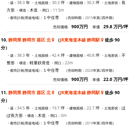
38.3 年
30.3 坪
30.3 坪
長
・築：
・土地面積：
・建物面積：
・土地形状：
方形
木造
11.5m
・構造：
・間口：
１中住専
・都市計画(用途地域)：
（売却時期：2015年第2四半期）
900万円
29.8 万円/坪
売却価格
単価
10.
静岡県 静岡市 葵区 北
（
JR東海道本線 静岡駅
徒歩 90
分）
38.3 年
42.4 坪
40.8 坪
不
・築：
・土地面積：
・建物面積：
・土地形状：
整形
軽量鉄骨造
22m
・構造：
・間口：
１中住専
・都市計画(用途地域)：
（売却時期：2020年第2四半期）
900万円
22.0 万円/坪
売却価格
単価
11.
静岡県 静岡市 葵区 北
（
JR東海道本線 静岡駅
徒歩 90
分）
34.5 年
19.7 坪
22.7 坪
ほ
・築：
・土地面積：
・建物面積：
・土地形状：
ぼ長方形
木造
5m
・構造：
・間口：
１中住専
・都市計画(用途地域)：
（売却時期：2019年第3四半期）