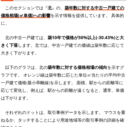
このセクションでは『
北
』の、
築年数に対する中古一戸建ての
価格相場(㎡単価)への影響
を示す情報を提供しています。 具体的
に、
北の中古一戸建ては、
築10年で価格が30%以上(-30.43%)と大
きく下落
します。北では、中古一戸建ての価値は築年数に応じて
大きく下がります。
以下のグラフは、北の
築年数に対する価格相場の傾向
を示すグ
ラフです。 オレンジ線は築年数に応じた単位㎡当たりの平均中古
一戸建て価格(最小乖離線)を示します。 面積、駅からの距離等に
応じて変化し、例えば、駅からの距離が遠くなると、通常、単価
は下がります。
それぞれのドットは、取引事例データを示します。 マウスを重
ねるか、タッチすることにより用途地域等の取引事例の詳細を確