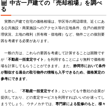
中古一戸建ての「売却相場」を調べ
る
実際の戸建て住宅の価格相場は、学区等の周辺環境、近くにあ
る公共施設・商業施設へのアクセス等の立地条件、住戸の維持管
理状況、土地の権利（所有権・借地権）など、物件ごとの個別要
因を考慮する必要があります。
一般の方は、これらの要因を考慮して計算することは困難です
が「
不動産一括査定サイト
」を利用することにより無料で価格相
場を計算してもらうことができます。 また、
静岡市において条件
が類似する過去の取引物件の情報も入手できるため、価格算定の
参考にできます
。
しかし、「
不動産一括査定サイト
」といっても十数社の企業が
提供しており、どの査定サービスを利用すればいいのか迷ってし
まうでしょう。 ウチノカチでは、
専門家による監修のもと、様々