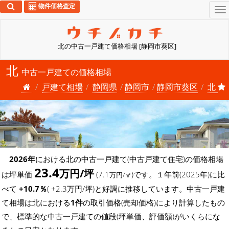
物件価格査定
To
na
北の中古一戸建て価格相場 [静岡市葵区]
北
中古一戸建ての価格相場
戸建て相場
静岡県
静岡市
静岡市葵区
北
2026年
における北の中古一戸建て(中古戸建て住宅)の価格相場
23.4
万円/坪
は坪単価
(7.1
)です。１年前(2025年)に比
万円/㎡
べて
+10.7％
( +2.3万円/坪)と好調に推移しています。中古一戸建
て相場は北における
1件
の取引価格(売却価格)により計算したもの
で、標準的な中古一戸建ての値段(坪単価、評価額)がいくらにな