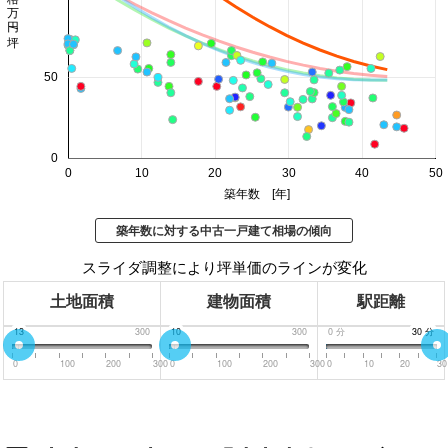
価格 万円/坪
50
0
0
10
20
30
40
50
築年数 [年]
築年数に対する中古一戸建て相場の傾向
スライダ調整により坪単価のラインが変化
土地面積
建物面積
駅距離
0
13
300
0
10
300
0
分
30
30
分
分
0
100
200
300
0
100
200
300
0
10
20
30