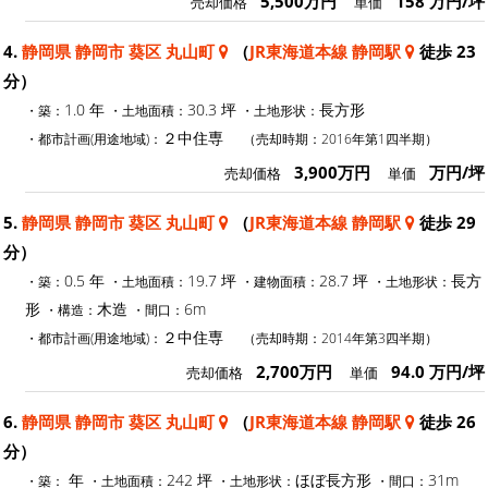
5,500万円
158 万円/坪
売却価格
単価
4.
静岡県 静岡市 葵区 丸山町
（
JR東海道本線 静岡駅
徒歩 23
分）
1.0 年
30.3 坪
長方形
・築：
・土地面積：
・土地形状：
２中住専
・都市計画(用途地域)：
（売却時期：2016年第1四半期）
3,900万円
万円/坪
売却価格
単価
5.
静岡県 静岡市 葵区 丸山町
（
JR東海道本線 静岡駅
徒歩 29
分）
0.5 年
19.7 坪
28.7 坪
長方
・築：
・土地面積：
・建物面積：
・土地形状：
形
木造
6m
・構造：
・間口：
２中住専
・都市計画(用途地域)：
（売却時期：2014年第3四半期）
2,700万円
94.0 万円/坪
売却価格
単価
6.
静岡県 静岡市 葵区 丸山町
（
JR東海道本線 静岡駅
徒歩 26
分）
年
242 坪
ほぼ長方形
31m
・築：
・土地面積：
・土地形状：
・間口：