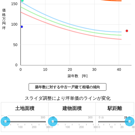
150
価格 万円/坪
100
50
0
0
10
20
30
40
築年数 [年]
築年数に対する中古一戸建て相場の傾向
スライダ調整により坪単価のラインが変化
土地面積
建物面積
駅距離
0
10
300
0
10
300
0
分
30
28
分
分
0
100
200
300
0
100
200
300
0
10
20
30