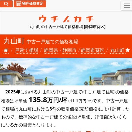
物件価格査定
To
na
丸山町の中古一戸建て価格相場 [静岡市葵区]
丸山町
中古一戸建ての価格相場
戸建て相場
静岡県
静岡市
静岡市葵区
丸山町
2025年
における丸山町の中古一戸建て(中古戸建て住宅)の価格
135.8
万円/坪
相場は坪単価
(41.1
)です。中古一戸建
万円/㎡
て相場は丸山町における
3件
の取引価格(売却価格)により計算した
もので、標準的な中古一戸建ての値段(坪単価、評価額)がいくら
になるかの目安となります。