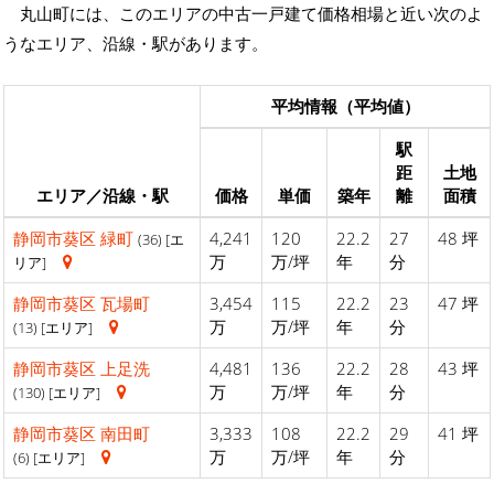
丸山町には、このエリアの中古一戸建て価格相場と近い次のよ
うなエリア、沿線・駅があります。
平均情報（平均値）
駅
距
土地
エリア／沿線・駅
価格
単価
築年
離
面積
静岡市葵区
緑町
4,241
120
22.2
27
48 坪
(36) [エ
万
万/坪
年
分
リア]
静岡市葵区
瓦場町
3,454
115
22.2
23
47 坪
万
万/坪
年
分
(13) [エリア]
静岡市葵区
上足洗
4,481
136
22.2
28
43 坪
万
万/坪
年
分
(130) [エリア]
静岡市葵区
南田町
3,333
108
22.2
29
41 坪
万
万/坪
年
分
(6) [エリア]