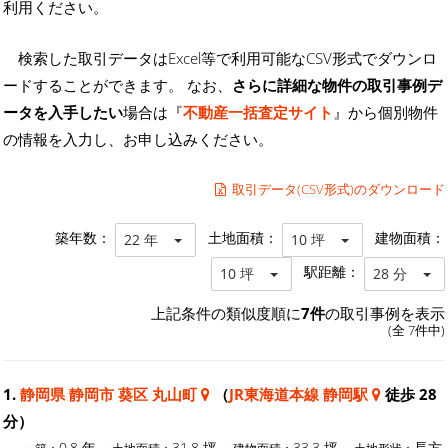
利用ください。
検索した取引データはExcel等で利用可能なCSV形式でダウンロ
ードすることができます。 なお、
さらに詳細な物件の取引事例デ
ータを入手したい
場合は『
不動産一括査定サイト
』から個別物件
の情報を入力し、お申し込みください。
取引データ(CSV形式)のダウンロード
築年数：
土地面積：
建物面積：
22 年
10 坪
駅距離：
10 坪
28 分
上記条件の類似度順に
7件
の取引事例を表示
(全 7件中)
1.
静岡県 静岡市 葵区 丸山町
（
JR東海道本線 静岡駅
徒歩 28
分）
0.8 年
31.8 坪
33.3 坪
長方
・築：
・土地面積：
・建物面積：
・土地形状：