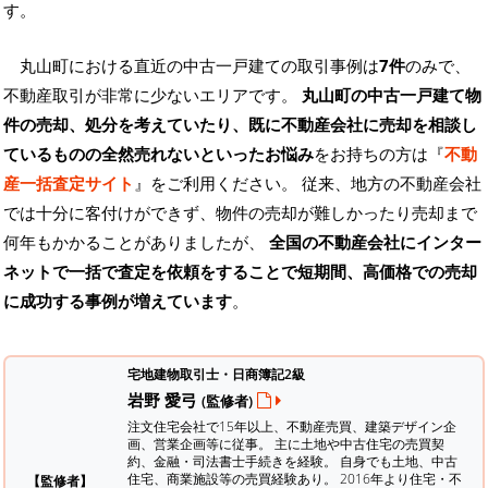
す。
丸山町における直近の中古一戸建ての取引事例は
7件
のみで、
不動産取引が非常に少ないエリアです。
丸山町の中古一戸建て物
件の売却、処分を考えていたり、既に不動産会社に売却を相談し
ているものの全然売れないといったお悩み
をお持ちの方は『
不動
産一括査定サイト
』をご利用ください。 従来、地方の不動産会社
では十分に客付けができず、物件の売却が難しかったり売却まで
何年もかかることがありましたが、
全国の不動産会社にインター
ネットで一括で査定を依頼をすることで短期間、高価格での売却
に成功する事例が増えています
。
宅地建物取引士・日商簿記2級
岩野 愛弓
(監修者)
注文住宅会社で15年以上、不動産売買、建築デザイン企
画、営業企画等に従事。 主に土地や中古住宅の売買契
約、金融・司法書士手続きを経験。
自身でも土地、中古
住宅、商業施設等の売買経験あり。 2016年より住宅・不
【監修者】