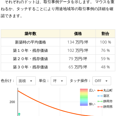
それぞれのドットは、取引事例データを示します。 マウスを重
ねるか、タッチすることにより用途地域等の取引事例の詳細を確
認できます。
築年数
価格
割合
新築時の平均価格
134 万円/坪
100 %
築１０年・残存価値
102 万円/坪
76 %
築２０年・残存価値
79 万円/坪
59 %
築３０年・残存価値
65 万円/坪
48 %
色分け：
単位：
タッチ操作：
面積
坪
OFF
広い
丸山町
葵区
静岡市
200
狭い
静岡県