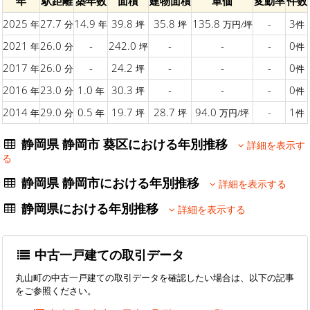
年
駅距離
築年数
面積
建物面積
単価
変動率
件数
2025
27.7
14.9
39.8
35.8
135.8
-
3
年
分
年
坪
坪
万円/坪
件
2021
26.0
-
242.0
-
-
-
0
年
分
坪
件
2017
26.0
-
24.2
-
-
-
0
年
分
坪
件
2016
23.0
1.0
30.3
-
-
-
0
年
分
年
坪
件
2014
29.0
0.5
19.7
28.7
94.0
-
1
年
分
年
坪
坪
万円/坪
件
静岡県 静岡市 葵区における年別推移
詳細を表示す
る
静岡県 静岡市における年別推移
詳細を表示する
静岡県における年別推移
詳細を表示する
中古一戸建ての取引データ
丸山町の中古一戸建ての取引データを確認したい場合は、以下の記事
をご参照ください。