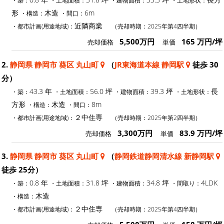
形
木造
6m
・構造：
・間口：
近隣商業
・都市計画(用途地域)：
（売却時期：2025年第4四半期）
5,500万円
165 万円/坪
売却価格
単価
2.
静岡県 静岡市 葵区 丸山町
（
JR東海道本線 静岡駅
徒歩 30
分）
43.3 年
56.0 坪
39.3 坪
長
・築：
・土地面積：
・建物面積：
・土地形状：
方形
木造
8m
・構造：
・間口：
２中住専
・都市計画(用途地域)：
（売却時期：2025年第2四半期）
3,300万円
83.9 万円/坪
売却価格
単価
3.
静岡県 静岡市 葵区 丸山町
（
静岡鉄道静岡清水線 新静岡駅
徒歩 25分）
0.8 年
31.8 坪
34.8 坪
4LDK
・築：
・土地面積：
・建物面積：
・間取り：
木造
・構造：
２中住専
・都市計画(用途地域)：
（売却時期：2025年第4四半期）