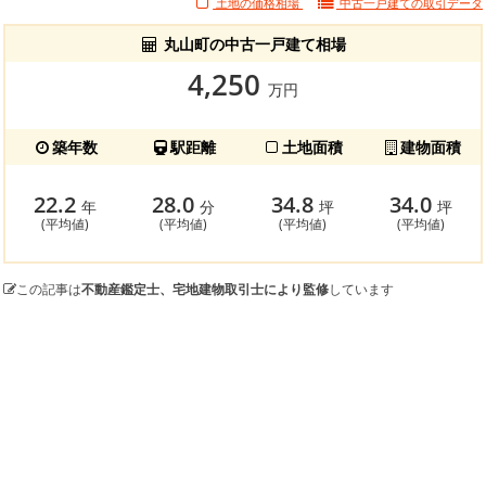
土地の価格相場
中古一戸建ての
取引データ
丸山町の中古一戸建て相場
4,250
万円
築年数
駅距離
土地面積
建物面積
22.2
28.0
34.8
34.0
年
分
坪
坪
(平均値)
(平均値)
(平均値)
(平均値)
この記事は
不動産鑑定士、宅地建物取引士により監修
しています