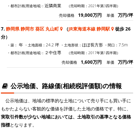
近隣商業
・都市計画(用途地域)：
（売却時期：2021年第3四半期）
19,000万円
万円/坪
売却価格
単価
7.
静岡県 静岡市 葵区 丸山町
（
JR東海道本線 静岡駅
徒歩 26
分）
年
24.2 坪
ほぼ長方形
7.5m
・築：
・土地面積：
・土地形状：
・間口：
２中住専
・都市計画(用途地域)：
（売却時期：2017年第1四半期）
1,600万円
万円/坪
売却価格
単価
公示地価、路線価(相続税評価額)の情報
公示地価は、地域の標準的な土地について売り手にも買い手に
もかたよらない客観的な価値を評価した土地の価格です。特に、
実取引件数が少ない地域においては、土地取引の基準となる価格
指標
となります。