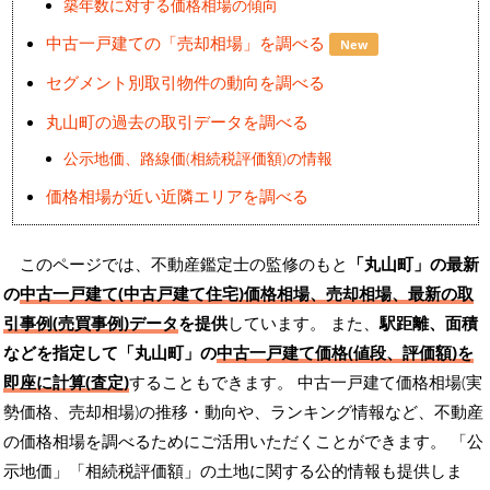
築年数に対する価格相場の傾向
中古一戸建ての「売却相場」を調べる
New
セグメント別取引物件の動向を調べる
丸山町の過去の取引データを調べる
公示地価、路線価(相続税評価額)の情報
価格相場が近い近隣エリアを調べる
このページでは、不動産鑑定士の監修のもと
「丸山町」の最新
の
中古一戸建て(中古戸建て住宅)価格相場、売却相場、最新の取
引事例(売買事例)データ
を提供
しています。 また、
駅距離、面積
などを指定して「丸山町」の
中古一戸建て価格(値段、評価額)を
即座に計算(査定)
することもできます。 中古一戸建て価格相場(実
勢価格、売却相場)の推移・動向や、ランキング情報など、不動産
の価格相場を調べるためにご活用いただくことができます。
「公
示地価」「相続税評価額」の土地に関する公的情報も提供しま