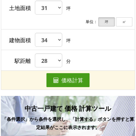
土地面積
坪
単位：
坪
㎡
建物面積
坪
駅距離
分
価格計算
中古一戸建て 価格 計算ツール
「条件選択」から条件を選択し、「計算する」ボタンを押すと算
定結果がここに表示されます。