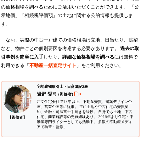
の価格相場を調べるためにご活用いただくことができます。
「公
示地価」「相続税評価額」の土地に関する公的情報も提供しま
す。
なお、実際の中古一戸建ての価格相場は立地、日当たり、眺望
など、物件ごとの個別要因を考慮する必要があります。
過去の取
引事例を簡単に入手
したり、
詳細な価格相場を調べる
には無料で
利用できる『
不動産一括査定サイト
』をご利用ください。
宅地建物取引士・日商簿記2級
岩野 愛弓
(監修者)
注文住宅会社で15年以上、不動産売買、建築デザイン企
画、営業企画等に従事。 主に土地や中古住宅の売買契
約、金融・司法書士手続きを経験。
自身でも土地、中古
住宅、商業施設等の売買経験あり。 2016年より住宅・不
【監修者】
動産専門ライターとしても活動中。 多数の不動産メディ
アで執筆・監修。