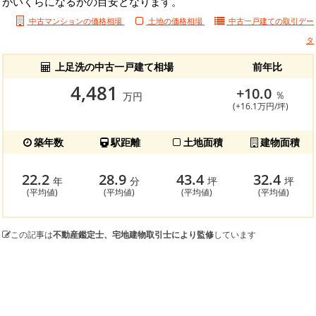
がいくらになるかの目安となります。
中古マンションの価格相場
土地の価格相場
中古一戸建ての
取引デー
タ
上足洗の中古一戸建て相場
前年比
4,481
+10.0
％
万円
(+16.1万円/坪)
築年数
駅距離
土地面積
建物面積
22.2
28.9
43.4
32.4
年
分
坪
坪
(平均値)
(平均値)
(平均値)
(平均値)
この記事は
不動産鑑定士、宅地建物取引士により監修
しています