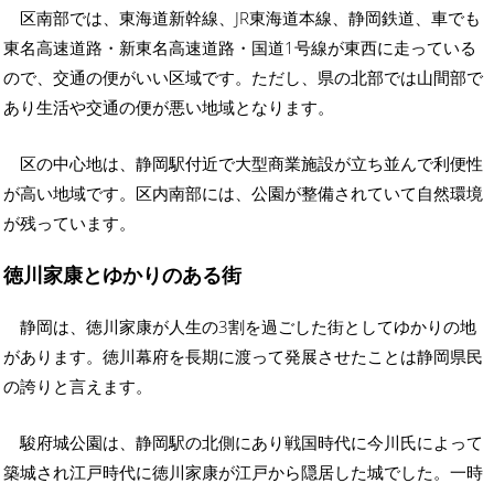
区南部では、東海道新幹線、JR東海道本線、静岡鉄道、車でも
東名高速道路・新東名高速道路・国道1号線が東西に走っている
ので、交通の便がいい区域です。ただし、県の北部では山間部で
あり生活や交通の便が悪い地域となります。
区の中心地は、静岡駅付近で大型商業施設が立ち並んで利便性
が高い地域です。区内南部には、公園が整備されていて自然環境
が残っています。
徳川家康とゆかりのある街
静岡は、徳川家康が人生の3割を過ごした街としてゆかりの地
があります。徳川幕府を長期に渡って発展させたことは静岡県民
の誇りと言えます。
駿府城公園は、静岡駅の北側にあり戦国時代に今川氏によって
築城され江戸時代に徳川家康が江戸から隠居した城でした。一時