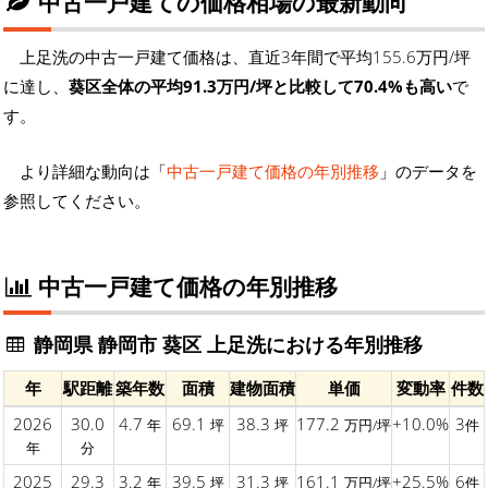
中古一戸建ての価格相場の最新動向
上足洗の中古一戸建て価格は、直近3年間で平均155.6万円/坪
に達し、
葵区全体の平均91.3万円/坪と比較して70.4%も高い
で
す。
より詳細な動向は「
中古一戸建て価格の年別推移
」のデータを
参照してください。
中古一戸建て価格の年別推移
静岡県 静岡市 葵区 上足洗における年別推移
年
駅距離
築年数
面積
建物面積
単価
変動率
件数
2026
30.0
4.7
69.1
38.3
177.2
+10.0%
3
年
坪
坪
万円/坪
件
年
分
2025
29.3
3.2
39.5
31.3
161.1
+25.5%
6
年
坪
坪
万円/坪
件