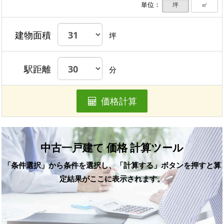
単位：
坪
㎡
建物面積
坪
駅距離
分
価格計算
中古一戸建て 価格 計算ツール
「条件選択」から条件を選択し、「計算する」ボタンを押すと算
定結果がここに表示されます。