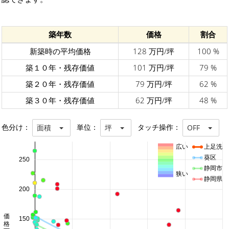
築年数
価格
割合
新築時の平均価格
128 万円/坪
100 %
築１０年・残存価値
101 万円/坪
79 %
築２０年・残存価値
79 万円/坪
62 %
築３０年・残存価値
62 万円/坪
48 %
色分け：
単位：
タッチ操作：
面積
坪
OFF
広い
上足洗
葵区
250
静岡市
狭い
静岡県
200
150