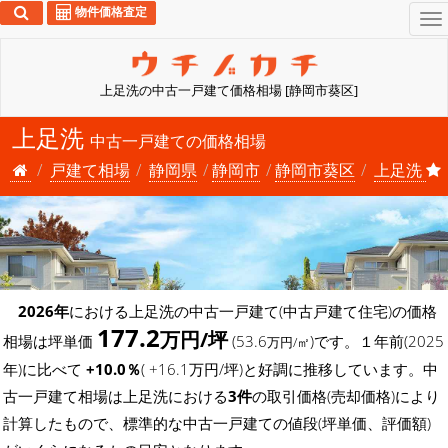
物件価格査定
To
na
上足洗の中古一戸建て価格相場 [静岡市葵区]
上足洗
中古一戸建ての価格相場
戸建て相場
静岡県
静岡市
静岡市葵区
上足洗
2026年
における上足洗の中古一戸建て(中古戸建て住宅)の価格
177.2
万円/坪
相場は坪単価
(53.6
)です。１年前(2025
万円/㎡
年)に比べて
+10.0％
( +16.1万円/坪)と好調に推移しています。中
古一戸建て相場は上足洗における
3件
の取引価格(売却価格)により
計算したもので、標準的な中古一戸建ての値段(坪単価、評価額)