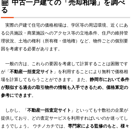
中古一戸建ての「売却相場」を調べ
る
実際の戸建て住宅の価格相場は、学区等の周辺環境、近くにあ
る公共施設・商業施設へのアクセス等の立地条件、住戸の維持管
理状況、土地の権利（所有権・借地権）など、物件ごとの個別要
因を考慮する必要があります。
一般の方は、これらの要因を考慮して計算することは困難です
が「
不動産一括査定サイト
」を利用することにより無料で価格相
場を計算してもらうことができます。 また、
静岡市において条件
が類似する過去の取引物件の情報も入手できるため、価格算定の
参考にできます
。
しかし、「
不動産一括査定サイト
」といっても十数社の企業が
提供しており、どの査定サービスを利用すればいいのか迷ってし
まうでしょう。 ウチノカチでは、
専門家による監修のもと、様々