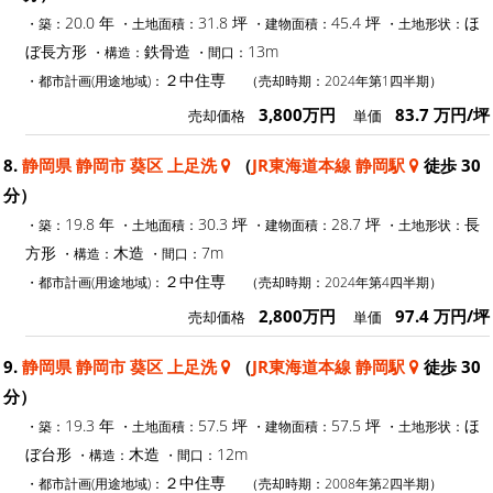
20.0 年
31.8 坪
45.4 坪
ほ
・築：
・土地面積：
・建物面積：
・土地形状：
ぼ長方形
鉄骨造
13m
・構造：
・間口：
２中住専
・都市計画(用途地域)：
（売却時期：2024年第1四半期）
3,800万円
83.7 万円/坪
売却価格
単価
8.
静岡県 静岡市 葵区 上足洗
（
JR東海道本線 静岡駅
徒歩 30
分）
19.8 年
30.3 坪
28.7 坪
長
・築：
・土地面積：
・建物面積：
・土地形状：
方形
木造
7m
・構造：
・間口：
２中住専
・都市計画(用途地域)：
（売却時期：2024年第4四半期）
2,800万円
97.4 万円/坪
売却価格
単価
9.
静岡県 静岡市 葵区 上足洗
（
JR東海道本線 静岡駅
徒歩 30
分）
19.3 年
57.5 坪
57.5 坪
ほ
・築：
・土地面積：
・建物面積：
・土地形状：
ぼ台形
木造
12m
・構造：
・間口：
２中住専
・都市計画(用途地域)：
（売却時期：2008年第2四半期）