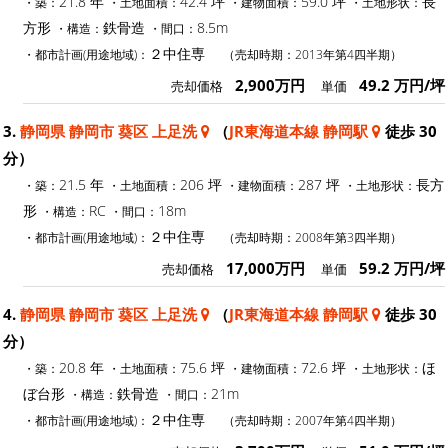
21.8 年
42.4 坪
59.0 坪
長
・築：
・土地面積：
・建物面積：
・土地形状：
方形
鉄骨造
8.5m
・構造：
・間口：
２中住専
・都市計画(用途地域)：
（売却時期：2013年第4四半期）
2,900万円
49.2 万円/坪
売却価格
単価
3.
静岡県 静岡市 葵区 上足洗
（
JR東海道本線 静岡駅
徒歩 30
分）
21.5 年
206 坪
287 坪
長方
・築：
・土地面積：
・建物面積：
・土地形状：
形
RC
18m
・構造：
・間口：
２中住専
・都市計画(用途地域)：
（売却時期：2008年第3四半期）
17,000万円
59.2 万円/坪
売却価格
単価
4.
静岡県 静岡市 葵区 上足洗
（
JR東海道本線 静岡駅
徒歩 30
分）
20.8 年
75.6 坪
72.6 坪
ほ
・築：
・土地面積：
・建物面積：
・土地形状：
ぼ台形
鉄骨造
21m
・構造：
・間口：
２中住専
・都市計画(用途地域)：
（売却時期：2007年第4四半期）