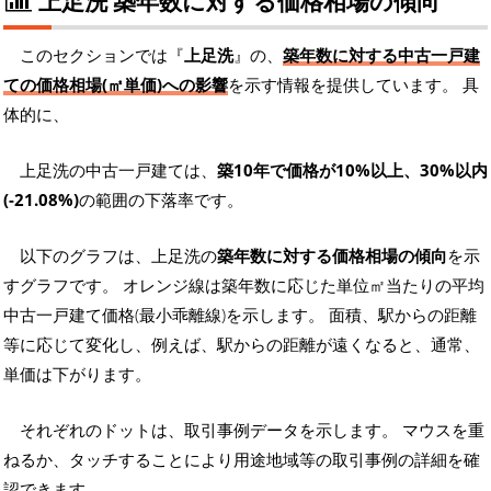
上足洗 築年数に対する価格相場の傾向
このセクションでは『
上足洗
』の、
築年数に対する中古一戸建
ての価格相場(㎡単価)への影響
を示す情報を提供しています。 具
体的に、
上足洗の中古一戸建ては、
築10年で価格が10%以上、30%以内
(-21.08%)
の範囲の下落率です。
以下のグラフは、上足洗の
築年数に対する価格相場の傾向
を示
すグラフです。 オレンジ線は築年数に応じた単位㎡当たりの平均
中古一戸建て価格(最小乖離線)を示します。 面積、駅からの距離
等に応じて変化し、例えば、駅からの距離が遠くなると、通常、
単価は下がります。
それぞれのドットは、取引事例データを示します。 マウスを重
ねるか、タッチすることにより用途地域等の取引事例の詳細を確
認できます。