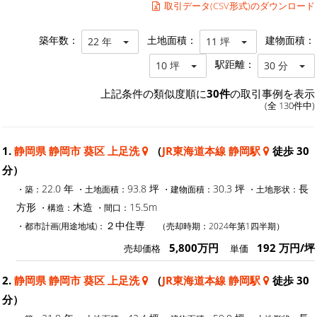
取引データ(CSV形式)のダウンロード
築年数：
土地面積：
建物面積：
22 年
11 坪
駅距離：
10 坪
30 分
上記条件の類似度順に
30件
の取引事例を表示
(全 130件中)
1.
静岡県 静岡市 葵区 上足洗
（
JR東海道本線 静岡駅
徒歩 30
分）
22.0 年
93.8 坪
30.3 坪
長
・築：
・土地面積：
・建物面積：
・土地形状：
方形
木造
15.5m
・構造：
・間口：
２中住専
・都市計画(用途地域)：
（売却時期：2024年第1四半期）
5,800万円
192 万円/坪
売却価格
単価
2.
静岡県 静岡市 葵区 上足洗
（
JR東海道本線 静岡駅
徒歩 30
分）