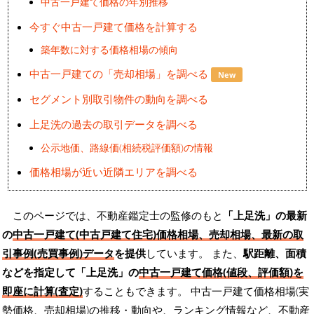
中古一戸建て価格の年別推移
今すぐ中古一戸建て価格を計算する
築年数に対する価格相場の傾向
中古一戸建ての「売却相場」を調べる
New
セグメント別取引物件の動向を調べる
上足洗の過去の取引データを調べる
公示地価、路線価(相続税評価額)の情報
価格相場が近い近隣エリアを調べる
このページでは、不動産鑑定士の監修のもと
「上足洗」の最新
の
中古一戸建て(中古戸建て住宅)価格相場、売却相場、最新の取
引事例(売買事例)データ
を提供
しています。 また、
駅距離、面積
などを指定して「上足洗」の
中古一戸建て価格(値段、評価額)を
即座に計算(査定)
することもできます。 中古一戸建て価格相場(実
勢価格、売却相場)の推移・動向や、ランキング情報など、不動産