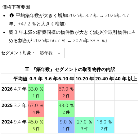
価格下落要因
平均築年数が大きく増加(2025年 3.2 年 → 2026年 4.7
年、+47.2 ％と大きく増加)
築 3 年未満の新築同様の物件数が大きく減少(全取引物件に占
める割合が 2025年 66.7 ％ → 2026年 33.3 ％)
セグメント対象：
築年数
『築年数』セグメントの取引物件の内訳
平均値
0-3 年
3-6 年
6-10 年
10-20 年
20-40 年
40 年 以上
2026
4.7 年
33.0 ％
67.0 ％
1 件
2 件
2025
3.2 年
67.0 ％
33.0 ％
4 件
2 件
2024
9.4 年
45.0 ％
9.0 ％
27.0 ％
18.0 ％
5 件
1 件
3 件
2 件