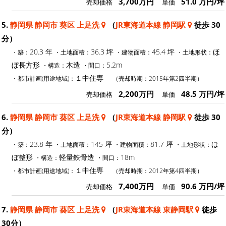
3,700万円
51.0 万円/坪
売却価格
単価
5.
静岡県 静岡市 葵区 上足洗
（
JR東海道本線 静岡駅
徒歩 30
分）
20.3 年
36.3 坪
45.4 坪
ほ
・築：
・土地面積：
・建物面積：
・土地形状：
ぼ長方形
木造
5.2m
・構造：
・間口：
１中住専
・都市計画(用途地域)：
（売却時期：2015年第2四半期）
2,200万円
48.5 万円/坪
売却価格
単価
6.
静岡県 静岡市 葵区 上足洗
（
JR東海道本線 静岡駅
徒歩 30
分）
23.8 年
145 坪
81.7 坪
ほ
・築：
・土地面積：
・建物面積：
・土地形状：
ぼ整形
軽量鉄骨造
18m
・構造：
・間口：
１中住専
・都市計画(用途地域)：
（売却時期：2012年第4四半期）
7,400万円
90.6 万円/坪
売却価格
単価
7.
静岡県 静岡市 葵区 上足洗
（
JR東海道本線 東静岡駅
徒歩
30分）