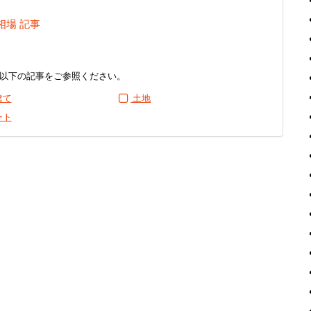
相場 記事
以下の記事をご参照ください。
建て
土地
ート