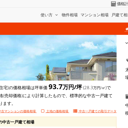
価格
使い方
物件相場
マンション相場
戸建て相
93.7
万円/坪
住宅)の価格相場は坪単価
(28.3
)で
万円/㎡
格(売却価格)により計算したもので、標準的な中古一戸建て
ります。
中古マンションの価格相場
土地の価格相場
中古一戸建ての
取引データ
の中古一戸建て相場