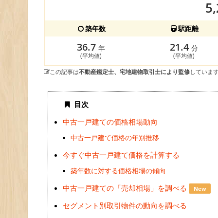
5
築年数
駅距離
36.7
21.4
年
分
(平均値)
(平均値)
この記事は
不動産鑑定士、宅地建物取引士により監修
していま
目次
中古一戸建ての価格相場動向
中古一戸建て価格の年別推移
今すぐ中古一戸建て価格を計算する
築年数に対する価格相場の傾向
中古一戸建ての「売却相場」を調べる
New
セグメント別取引物件の動向を調べる