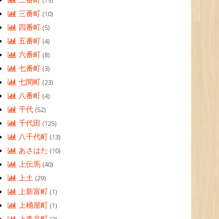
(15)
三番町
(10)
四番町
(5)
五番町
(4)
六番町
(8)
七番町
(3)
七間町
(23)
八番町
(4)
千代
(52)
千代田
(125)
八千代町
(13)
あさはた
(10)
上伝馬
(40)
上土
(29)
上新富町
(1)
上桶屋町
(1)
上沓谷町