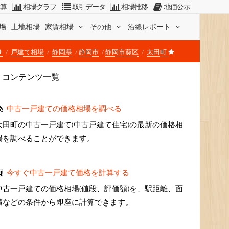
計算
相場グラフ
取引データ
相場推移
地価公示
場
土地相場
家賃相場
その他
沿線レポート
戸建て相場
静岡県
静岡市
静岡市葵区
太田町
コンテンツ一覧
中古一戸建ての価格相場を調べる
太田町の中古一戸建て(中古戸建て住宅)の最新の価格相
場を調べることができます。
今すぐ中古一戸建て価格を計算する
中古一戸建ての価格相場(値段、評価額)を、駅距離、面
積などの条件から即座に計算できます。