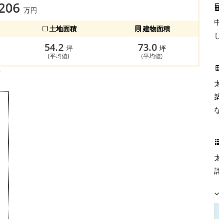
,206
万円
土地面積
建物面積
54.2
73.0
坪
坪
(平均値)
(平均値)
す