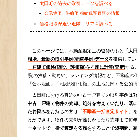
太田町の過去の取引データを調べる
公示地価、路線価(相続税評価額)の情報
価格相場が近い近隣エリアを調べる
このページでは、不動産鑑定士の監修のもと
「太
相場、最新の取引事例(売買事例)データ
を提供
してい
一戸建て価格(値段、評価額)を即座に計算(査定)
する
場)の推移・動向や、ランキング情報など、不動産の
「公示地価」「相続税評価額」の土地に関する公的
太田町における直近の中古一戸建ての取引事例は
7
中古一戸建て物件の売却、処分を考えていたり、既
たお悩み
をお持ちの方は『
不動産一括査定サイト
』
けができず、物件の売却が難しかったり売却まで何
ーネットで一括で査定を依頼をすることで短期間、