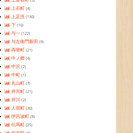
(3)
上石町
(4)
上足洗
(130)
下
(10)
与一
(122)
与左衛門新田
(9)
両替町
(21)
中ノ郷
(4)
中沢
(2)
中町
(1)
丸山町
(7)
井宮町
(21)
井川
(2)
人宿町
(30)
伊呂波町
(8)
伝馬町
(25)
住吉町