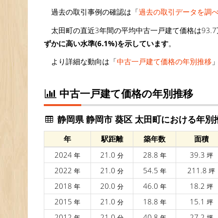
過去の取引事例の確認は「
過去の取引データを調
太田町の直近3年間の平均中古一戸建て価格は93.7
ずかに高い水準(6.1%)を示しています
。
より詳細な動向は「
中古一戸建て価格の年別推移
中古一戸建て価格の年別推移
静岡県 静岡市 葵区 太田町における年別
年
駅距離
築年数
面積
2024
21.0
28.8
39.3
年
分
年
坪
2022
21.0
54.5
211.8
年
分
年
坪
2018
20.0
46.0
18.2
年
分
年
坪
2015
21.0
18.8
15.1
年
分
年
坪
2012
21.0
40.8
27.2
年
分
年
坪