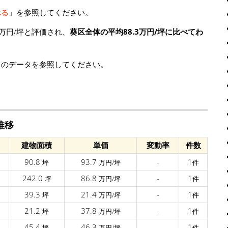
べる
」を参照してください。
万円/坪と評価され、
葵区全体の平均88.3万円/坪に比べてわ
」のデータを参照してください。
推移
建物面積
単価
変動率
件数
90.8
93.7
-
1
坪
万円/坪
件
242.0
86.8
-
1
坪
万円/坪
件
39.3
21.4
-
1
坪
万円/坪
件
21.2
37.8
-
1
坪
万円/坪
件
45.4
46.3
-
1
坪
万円/坪
件