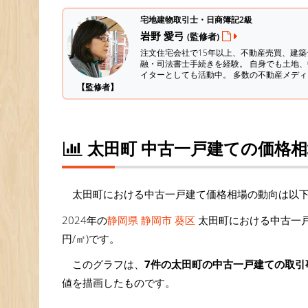
宅地建物取引士・日商簿記2級
岩野 愛弓
(監修者)
注文住宅会社で15年以上、不動産売買、建
融・司法書士手続きを経験。
自身でも土地、
イターとしても活動中。 多数の不動産メデ
【監修者】
太田町 中古一戸建ての価格
太田町における中古一戸建て価格相場の動向は以
2024年の
静岡県 静岡市 葵区
太田町における中古一戸
円/㎡)です。
このグラフは、
7件の太田町の中古一戸建ての取引
値を描画したものです。