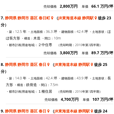
2,800万円
66.1 万円/坪
売却価格
単価
7.
静岡県 静岡市 葵区 春日町
（
JR東海道本線 静岡駅
徒歩 23
分）
12.5 年
36.3 坪
42.4 坪
ほ
・築：
・土地面積：
・建物面積：
・土地形状：
ぼ長方形
木造
10m
・構造：
・間口：
２中住専
・都市計画(用途地域)：
（売却時期：2010年第3四半期）
3,800万円
89.7 万円/坪
売却価格
単価
8.
静岡県 静岡市 葵区 春日
（
JR東海道本線 静岡駅
徒歩 25
分）
14.0 年
42.4 坪
43.9 坪
長
・築：
・土地面積：
・建物面積：
・土地形状：
方形
鉄骨造
7.5m
・構造：
・間口：
１種住居
・都市計画(用途地域)：
（売却時期：2016年第1四半期）
4,700万円
107 万円/坪
売却価格
単価
9.
静岡県 静岡市 葵区 春日
（
JR東海道本線 静岡駅
徒歩 24