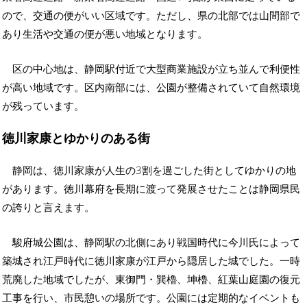
ので、交通の便がいい区域です。ただし、県の北部では山間部で
あり生活や交通の便が悪い地域となります。
区の中心地は、静岡駅付近で大型商業施設が立ち並んで利便性
が高い地域です。区内南部には、公園が整備されていて自然環境
が残っています。
徳川家康とゆかりのある街
静岡は、徳川家康が人生の3割を過ごした街としてゆかりの地
があります。徳川幕府を長期に渡って発展させたことは静岡県民
の誇りと言えます。
駿府城公園は、静岡駅の北側にあり戦国時代に今川氏によって
築城され江戸時代に徳川家康が江戸から隠居した城でした。一時
荒廃した地域でしたが、東御門・巽櫓、坤櫓、紅葉山庭園の復元
工事を行い、市民憩いの場所です。公園には定期的なイベントも