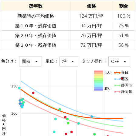
築年数
価格
割合
新築時の平均価格
124 万円/坪
100 %
築１０年・残存価値
94 万円/坪
75 %
築２０年・残存価値
76 万円/坪
61 %
築３０年・残存価値
72 万円/坪
58 %
色分け：
単位：
タッチ操作：
面積
坪
OFF
広い
春日
葵区
静岡市
150
狭い
静岡県
価格 万円/坪
100