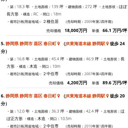
18.3 年
139 坪
272 坪
ほぼ
・築：
・土地面積：
・建物面積：
・土地形状：
長方形
RC
18m
・構造：
・間口：
２種住居
・都市計画(用途地域)：
（売却時期：2009年第2四半期）
18,000万円
66.1 万円/坪
売却価格
単価
5.
静岡県 静岡市 葵区 春日町
（
JR東海道本線 静岡駅
徒歩 24
分）
16.8 年
45.4 坪
46.9 坪
長
・築：
・土地面積：
・建物面積：
・土地形状：
方形
木造
10m
・構造：
・間口：
２中住専
・都市計画(用途地域)：
（売却時期：2007年第4四半期）
4,200万円
89.6 万円/坪
売却価格
単価
6.
静岡県 静岡市 葵区 春日町
（
JR東海道本線 静岡駅
徒歩 20
分）
12.0 年
36.3 坪
42.4 坪
ほ
・築：
・土地面積：
・建物面積：
・土地形状：
ぼ正方形
木造
10.5m
・構造：
・間口：
２中住専
・都市計画(用途地域)：
（売却時期：2010年第1四半期）