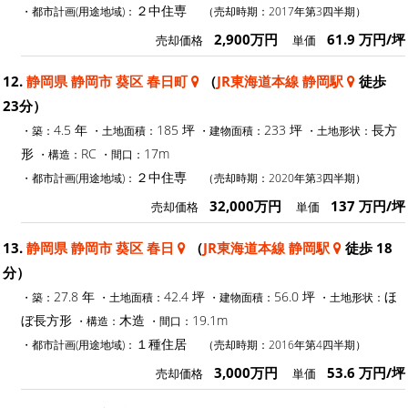
２中住専
・都市計画(用途地域)：
（売却時期：2017年第3四半期）
2,900万円
61.9 万円/坪
売却価格
単価
12.
静岡県 静岡市 葵区 春日町
（
JR東海道本線 静岡駅
徒歩
23分）
4.5 年
185 坪
233 坪
長方
・築：
・土地面積：
・建物面積：
・土地形状：
形
RC
17m
・構造：
・間口：
２中住専
・都市計画(用途地域)：
（売却時期：2020年第3四半期）
32,000万円
137 万円/坪
売却価格
単価
13.
静岡県 静岡市 葵区 春日
（
JR東海道本線 静岡駅
徒歩 18
分）
27.8 年
42.4 坪
56.0 坪
ほ
・築：
・土地面積：
・建物面積：
・土地形状：
ぼ長方形
木造
19.1m
・構造：
・間口：
１種住居
・都市計画(用途地域)：
（売却時期：2016年第4四半期）
3,000万円
53.6 万円/坪
売却価格
単価