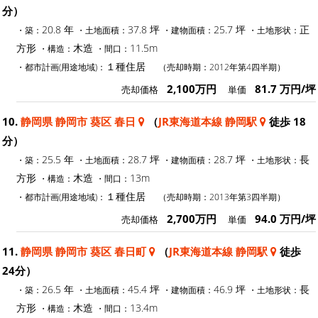
分）
20.8 年
37.8 坪
25.7 坪
正
・築：
・土地面積：
・建物面積：
・土地形状：
方形
木造
11.5m
・構造：
・間口：
１種住居
・都市計画(用途地域)：
（売却時期：2012年第4四半期）
2,100万円
81.7 万円/坪
売却価格
単価
10.
静岡県 静岡市 葵区 春日
（
JR東海道本線 静岡駅
徒歩 18
分）
25.5 年
28.7 坪
28.7 坪
長
・築：
・土地面積：
・建物面積：
・土地形状：
方形
木造
13m
・構造：
・間口：
１種住居
・都市計画(用途地域)：
（売却時期：2013年第3四半期）
2,700万円
94.0 万円/坪
売却価格
単価
11.
静岡県 静岡市 葵区 春日町
（
JR東海道本線 静岡駅
徒歩
24分）
26.5 年
45.4 坪
46.9 坪
長
・築：
・土地面積：
・建物面積：
・土地形状：
方形
木造
13.4m
・構造：
・間口：