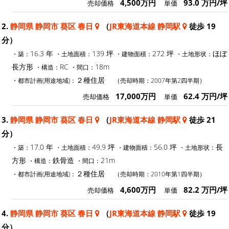
4,500万円
93.0 万円/坪
売却価格
単価
2.
静岡県 静岡市 葵区 春日
（
JR東海道本線 静岡駅
徒歩 19
分）
16.3 年
139 坪
272 坪
ほぼ
・築：
・土地面積：
・建物面積：
・土地形状：
長方形
RC
18m
・構造：
・間口：
２種住居
・都市計画(用途地域)：
（売却時期：2007年第2四半期）
17,000万円
62.4 万円/坪
売却価格
単価
3.
静岡県 静岡市 葵区 春日
（
JR東海道本線 静岡駅
徒歩 21
分）
17.0 年
49.9 坪
56.0 坪
長
・築：
・土地面積：
・建物面積：
・土地形状：
方形
鉄骨造
21m
・構造：
・間口：
２種住居
・都市計画(用途地域)：
（売却時期：2010年第1四半期）
4,600万円
82.2 万円/坪
売却価格
単価
4.
静岡県 静岡市 葵区 春日
（
JR東海道本線 静岡駅
徒歩 19
分）