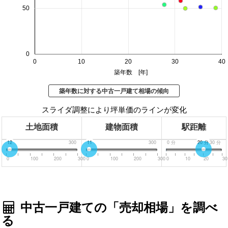
50
0
0
10
20
30
40
築年数 [年]
築年数に対する中古一戸建て相場の傾向
スライダ調整により坪単価のラインが変化
土地面積
建物面積
駅距離
0
12
300
0
11
300
0
分
20
分
30
分
0
100
200
300
0
100
200
300
0
10
20
30
中古一戸建ての「売却相場」を調べ
る