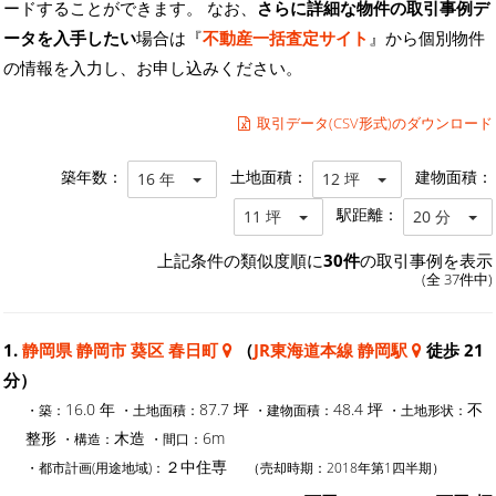
ードすることができます。 なお、
さらに詳細な物件の取引事例デ
ータを入手したい
場合は『
不動産一括査定サイト
』から個別物件
の情報を入力し、お申し込みください。
取引データ(CSV形式)のダウンロード
築年数：
土地面積：
建物面積：
16 年
12 坪
駅距離：
11 坪
20 分
上記条件の類似度順に
30件
の取引事例を表示
(全 37件中)
1.
静岡県 静岡市 葵区 春日町
（
JR東海道本線 静岡駅
徒歩 21
分）
16.0 年
87.7 坪
48.4 坪
不
・築：
・土地面積：
・建物面積：
・土地形状：
整形
木造
6m
・構造：
・間口：
２中住専
・都市計画(用途地域)：
（売却時期：2018年第1四半期）