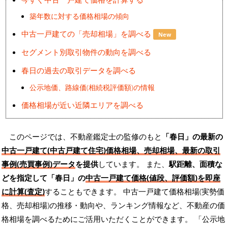
築年数に対する価格相場の傾向
中古一戸建ての「売却相場」を調べる
New
セグメント別取引物件の動向を調べる
春日の過去の取引データを調べる
公示地価、路線価(相続税評価額)の情報
価格相場が近い近隣エリアを調べる
このページでは、不動産鑑定士の監修のもと
「春日」の最新の
中古一戸建て(中古戸建て住宅)価格相場、売却相場、最新の取引
事例(売買事例)データ
を提供
しています。 また、
駅距離、面積な
どを指定して「春日」の
中古一戸建て価格(値段、評価額)を即座
に計算(査定)
することもできます。 中古一戸建て価格相場(実勢価
格、売却相場)の推移・動向や、ランキング情報など、不動産の価
格相場を調べるためにご活用いただくことができます。
「公示地