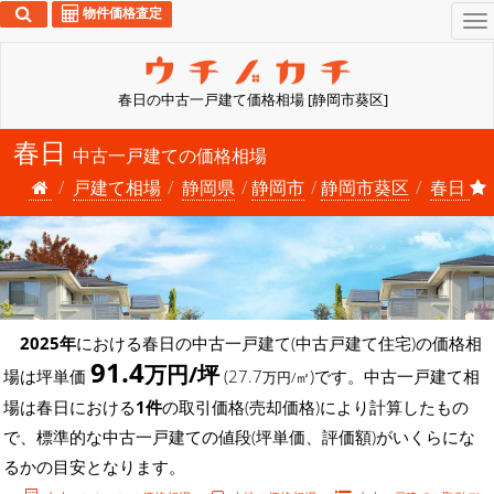
物件価格査定
To
na
春日の中古一戸建て価格相場 [静岡市葵区]
春日
中古一戸建ての価格相場
戸建て相場
静岡県
静岡市
静岡市葵区
春日
2025年
における春日の中古一戸建て(中古戸建て住宅)の価格相
91.4
万円/坪
場は坪単価
(27.7
)です。中古一戸建て相
万円/㎡
場は春日における
1件
の取引価格(売却価格)により計算したもの
で、標準的な中古一戸建ての値段(坪単価、評価額)がいくらにな
るかの目安となります。