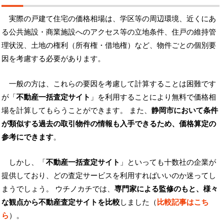
実際の戸建て住宅の価格相場は、学区等の周辺環境、近くにあ
る公共施設・商業施設へのアクセス等の立地条件、住戸の維持管
理状況、土地の権利（所有権・借地権）など、物件ごとの個別要
因を考慮する必要があります。
一般の方は、これらの要因を考慮して計算することは困難です
が「
不動産一括査定サイト
」を利用することにより無料で価格相
場を計算してもらうことができます。 また、
静岡市において条件
が類似する過去の取引物件の情報も入手できるため、価格算定の
参考にできます
。
しかし、「
不動産一括査定サイト
」といっても十数社の企業が
提供しており、どの査定サービスを利用すればいいのか迷ってし
まうでしょう。 ウチノカチでは、
専門家による監修のもと、様々
な観点から不動産査定サイトを比較
しました（
比較記事はこち
ら
）。