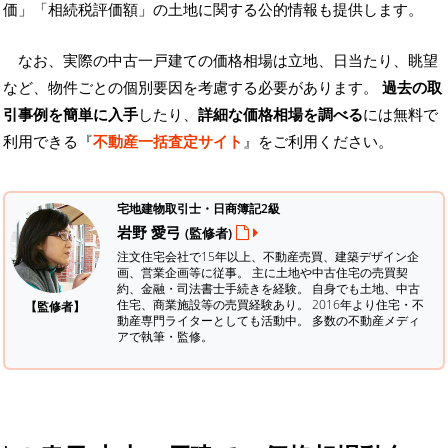
価」「相続税評価額」の土地に関する公的情報も提供します。
なお、実際の中古一戸建ての価格相場は立地、日当たり、眺望
など、物件ごとの個別要因を考慮する必要があります。
過去の取
引事例を簡単に入手
したり、
詳細な価格相場を調べる
には無料で
利用できる『
不動産一括査定サイト
』をご利用ください。
宅地建物取引士・日商簿記2級
岩野 愛弓
(監修者)
注文住宅会社で15年以上、不動産売買、建築デザイン企
画、営業企画等に従事。 主に土地や中古住宅の売買契
約、金融・司法書士手続きを経験。
自身でも土地、中古
住宅、商業施設等の売買経験あり。 2016年より住宅・不
【監修者】
動産専門ライターとしても活動中。 多数の不動産メディ
アで執筆・監修。