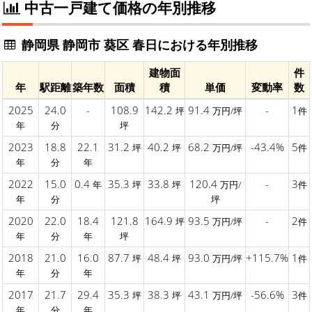
中古一戸建て価格の年別推移
静岡県 静岡市 葵区 春日における年別推移
建物面
件
年
駅距離
築年数
面積
積
単価
変動率
数
2025
24.0
-
108.9
142.2
91.4
-
1
坪
万円/坪
件
年
分
坪
2023
18.8
22.1
31.2
40.2
68.2
-43.4%
5
坪
坪
万円/坪
件
年
分
年
2022
15.0
0.4
35.3
33.8
120.4
-
3
年
坪
坪
万円/
件
年
分
坪
2020
22.0
18.4
121.8
164.9
93.5
-
2
坪
万円/坪
件
年
分
年
坪
2018
21.0
16.0
87.7
48.4
93.0
+115.7%
1
坪
坪
万円/坪
件
年
分
年
2017
21.7
29.4
35.3
38.3
43.1
-56.6%
3
坪
坪
万円/坪
件
年
分
年