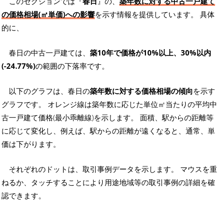
このセクションでは『
春日
』の、
築年数に対する中古一戸建て
の価格相場(㎡単価)への影響
を示す情報を提供しています。 具体
的に、
春日の中古一戸建ては、
築10年で価格が10%以上、30%以内
(-24.77%)
の範囲の下落率です。
以下のグラフは、春日の
築年数に対する価格相場の傾向
を示す
グラフです。 オレンジ線は築年数に応じた単位㎡当たりの平均中
古一戸建て価格(最小乖離線)を示します。 面積、駅からの距離等
に応じて変化し、例えば、駅からの距離が遠くなると、通常、単
価は下がります。
それぞれのドットは、取引事例データを示します。 マウスを重
ねるか、タッチすることにより用途地域等の取引事例の詳細を確
認できます。