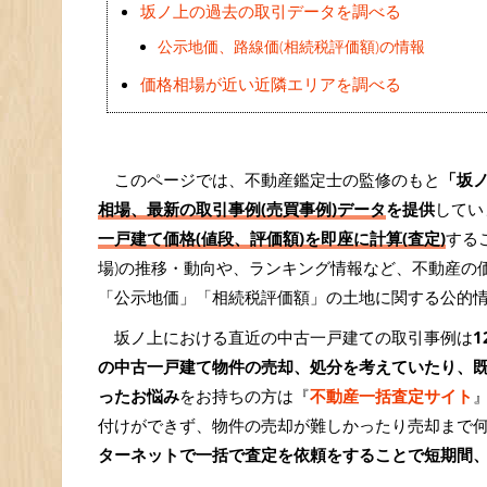
坂ノ上の過去の取引データを調べる
公示地価、路線価(相続税評価額)の情報
価格相場が近い近隣エリアを調べる
このページでは、不動産鑑定士の監修のもと
「坂
相場、最新の取引事例(売買事例)データ
を提供
してい
一戸建て価格(値段、評価額)を即座に計算(査定)
する
場)の推移・動向や、ランキング情報など、不動産の
「公示地価」「相続税評価額」の土地に関する公的
坂ノ上における直近の中古一戸建ての取引事例は
1
の中古一戸建て物件の売却、処分を考えていたり、
ったお悩み
をお持ちの方は『
不動産一括査定サイト
付けができず、物件の売却が難しかったり売却まで
ターネットで一括で査定を依頼をすることで短期間