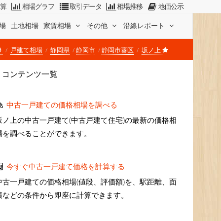
計算
相場グラフ
取引データ
相場推移
地価公示
場
土地相場
家賃相場
その他
沿線レポート
戸建て相場
静岡県
静岡市
静岡市葵区
坂ノ上
コンテンツ一覧
中古一戸建ての価格相場を調べる
坂ノ上の中古一戸建て(中古戸建て住宅)の最新の価格相
場を調べることができます。
今すぐ中古一戸建て価格を計算する
中古一戸建ての価格相場(値段、評価額)を、駅距離、面
積などの条件から即座に計算できます。