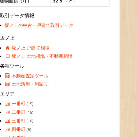
建物面積（坪）
32.5
（坪）
取引データ情報
坂ノ上の中古一戸建て取引データ
坂ノ上
坂ノ上 戸建て相場
坂ノ上 土地相場・不動産相場
各種ツール
不動産査定ツール
土地活用・利回り
エリア
一番町
(15)
二番町
(15)
三番町
(10)
四番町
(5)