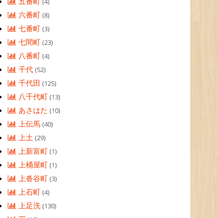
五番町
(4)
六番町
(8)
七番町
(3)
七間町
(23)
八番町
(4)
千代
(52)
千代田
(125)
八千代町
(13)
あさはた
(10)
上伝馬
(40)
上土
(29)
上新富町
(1)
上桶屋町
(1)
上沓谷町
(3)
上石町
(4)
上足洗
(130)