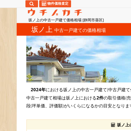
物件価格査定
坂ノ上の中古一戸建て価格相場 [静岡市葵区]
坂ノ上
中古一戸建ての価格相場
2024年
における坂ノ上の中古一戸建て(中古戸建て
中古一戸建て相場は坂ノ上における
2件
の取引価格(
段(坪単価、評価額)がいくらになるかの目安となりま
坂ノ上