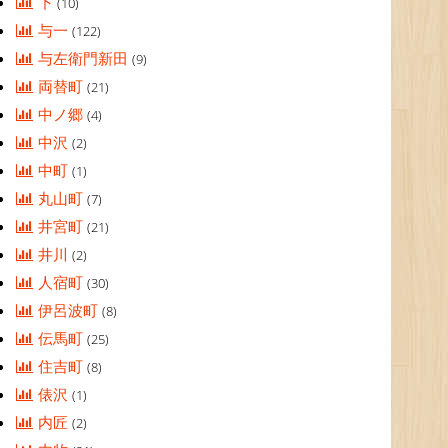
下
(10)
与一
(122)
与左衛門新田
(9)
両替町
(21)
中ノ郷
(4)
中沢
(2)
中町
(1)
丸山町
(7)
井宮町
(21)
井川
(2)
人宿町
(30)
伊呂波町
(8)
伝馬町
(25)
住吉町
(8)
俵沢
(1)
内匠
(2)