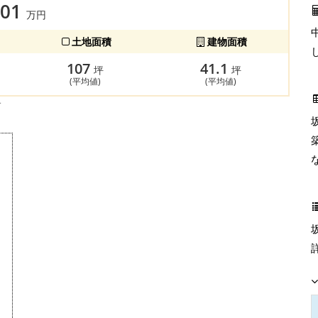
601
万円
土地面積
建物面積
107
41.1
坪
坪
(平均値)
(平均値)
す