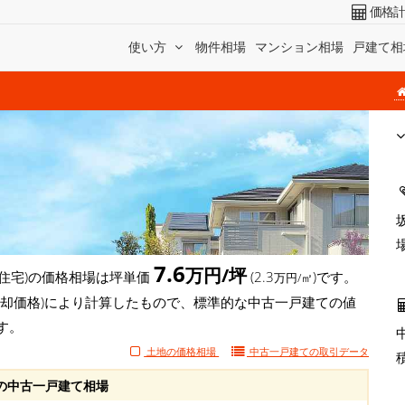
価格
使い方
物件相場
マンション相場
戸建て相
7.6
万円/坪
住宅)の価格相場は坪単価
(2.3
)です。
万円/㎡
売却価格)により計算したもので、標準的な中古一戸建ての値
す。
土地の価格相場
中古一戸建ての
取引データ
の中古一戸建て相場