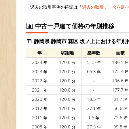
過去の取引事例の確認は「
過去の取引データを調
中古一戸建て価格の年別推移
静岡県 静岡市 葵区 坂ノ上における年別
年
駅距離
築年数
面積
2024
120.0
51.5
136.1
年
分
年
坪
2023
120.0
66.3
172.4
年
分
年
坪
2022
120.0
-
196.6
年
分
坪
2021
120.0
-
177.7
年
分
坪
2020
120.0
18.5
81.7
年
分
年
坪
2012
120.0
27.1
66.6
年
分
年
坪
2011
120.0
1.5
72.6
年
分
年
坪
2008
120.0
27.3
99.8
年
分
年
坪