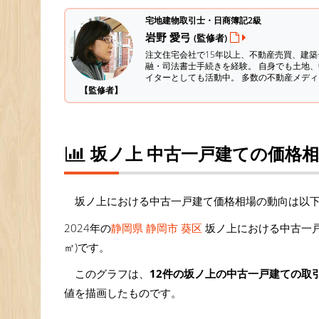
宅地建物取引士・日商簿記2級
岩野 愛弓
(監修者)
注文住宅会社で15年以上、不動産売買、建
融・司法書士手続きを経験。
自身でも土地、
イターとしても活動中。 多数の不動産メデ
【監修者】
坂ノ上 中古一戸建ての価格
坂ノ上における中古一戸建て価格相場の動向は以
2024年の
静岡県 静岡市 葵区
坂ノ上における中古一戸
㎡)です。
このグラフは、
12件の坂ノ上の中古一戸建ての取
値を描画したものです。