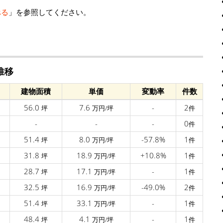
べる
」を参照してください。
推移
建物面積
単価
変動率
件数
56.0
7.6
-
2
坪
万円/坪
件
-
-
-
0
件
51.4
8.0
-57.8%
1
坪
万円/坪
件
31.8
18.9
+10.8%
1
坪
万円/坪
件
28.7
17.1
-
1
坪
万円/坪
件
32.5
16.9
-49.0%
2
坪
万円/坪
件
51.4
33.1
-
1
坪
万円/坪
件
48.4
4.1
-
1
坪
万円/坪
件