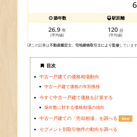
築年数
駅距離
26.9
120
年
分
(平均値)
(平均値)
この記事は
不動産鑑定士、宅地建物取引士により監修
していま
目次
中古一戸建ての価格相場動向
中古一戸建て価格の年別推移
今すぐ中古一戸建て価格を計算する
築年数に対する価格相場の傾向
中古一戸建ての「売却相場」を調べる
New
セグメント別取引物件の動向を調べる