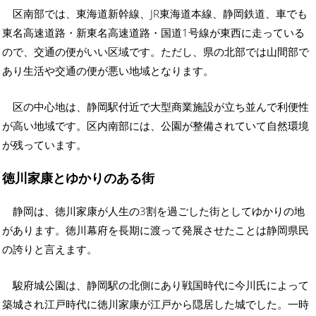
区南部では、東海道新幹線、JR東海道本線、静岡鉄道、車でも
東名高速道路・新東名高速道路・国道1号線が東西に走っている
ので、交通の便がいい区域です。ただし、県の北部では山間部で
あり生活や交通の便が悪い地域となります。
区の中心地は、静岡駅付近で大型商業施設が立ち並んで利便性
が高い地域です。区内南部には、公園が整備されていて自然環境
が残っています。
徳川家康とゆかりのある街
静岡は、徳川家康が人生の3割を過ごした街としてゆかりの地
があります。徳川幕府を長期に渡って発展させたことは静岡県民
の誇りと言えます。
駿府城公園は、静岡駅の北側にあり戦国時代に今川氏によって
築城され江戸時代に徳川家康が江戸から隠居した城でした。一時