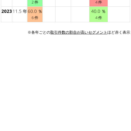
2 件
4 件
2023
11.5 年
60.0 ％
40.0 ％
6 件
4 件
※各年ごとの
取引件数の割合が高いセグメント
ほど赤く表示