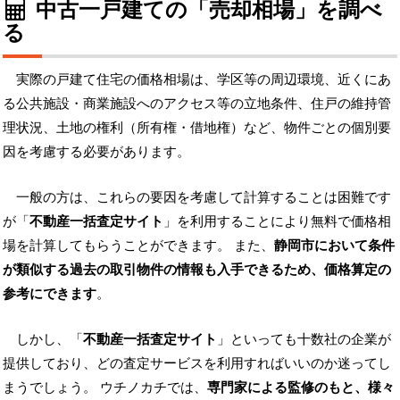
中古一戸建ての「売却相場」を調べ
る
実際の戸建て住宅の価格相場は、学区等の周辺環境、近くにあ
る公共施設・商業施設へのアクセス等の立地条件、住戸の維持管
理状況、土地の権利（所有権・借地権）など、物件ごとの個別要
因を考慮する必要があります。
一般の方は、これらの要因を考慮して計算することは困難です
が「
不動産一括査定サイト
」を利用することにより無料で価格相
場を計算してもらうことができます。 また、
静岡市において条件
が類似する過去の取引物件の情報も入手できるため、価格算定の
参考にできます
。
しかし、「
不動産一括査定サイト
」といっても十数社の企業が
提供しており、どの査定サービスを利用すればいいのか迷ってし
まうでしょう。 ウチノカチでは、
専門家による監修のもと、様々