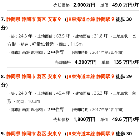
2,000万円
49.0 万円/坪
売却価格
単価
7.
静岡県 静岡市 葵区 安東
（
JR東海道本線 静岡駅
徒歩 30
分）
24.3 年
63.5 坪
31.8 坪
長
・築：
・土地面積：
・建物面積：
・土地形状：
方形
軽量鉄骨造
11.5m
・構造：
・間口：
２中住専
・都市計画(用途地域)：
（売却時期：2011年第2四半期）
4,300万円
135 万円/坪
売却価格
単価
8.
静岡県 静岡市 葵区 安東
（
JR東海道本線 静岡駅
徒歩 29
分）
24.8 年
45.4 坪
36.3 坪
台
・築：
・土地面積：
・建物面積：
・土地形状：
形
10.3m
・間口：
２中住専
・都市計画(用途地域)：
（売却時期：2017年第4四半期）
1,800万円
49.6 万円/坪
売却価格
単価
9.
静岡県 静岡市 葵区 安東
（
JR東海道本線 静岡駅
徒歩 30