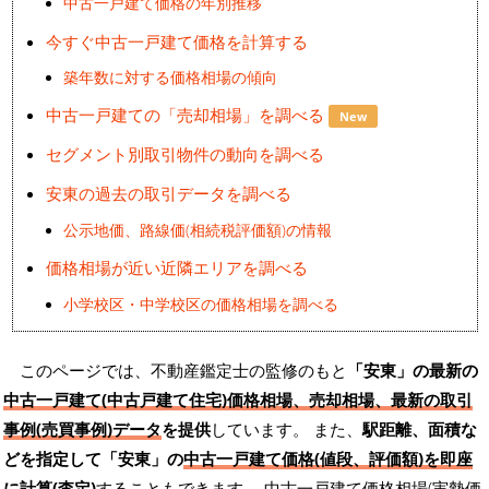
中古一戸建て価格の年別推移
今すぐ中古一戸建て価格を計算する
築年数に対する価格相場の傾向
中古一戸建ての「売却相場」を調べる
New
セグメント別取引物件の動向を調べる
安東の過去の取引データを調べる
公示地価、路線価(相続税評価額)の情報
価格相場が近い近隣エリアを調べる
小学校区・中学校区の価格相場を調べる
このページでは、不動産鑑定士の監修のもと
「安東」の最新の
中古一戸建て(中古戸建て住宅)価格相場、売却相場、最新の取引
事例(売買事例)データ
を提供
しています。 また、
駅距離、面積な
どを指定して「安東」の
中古一戸建て価格(値段、評価額)を即座
に計算(査定)
することもできます。 中古一戸建て価格相場(実勢価