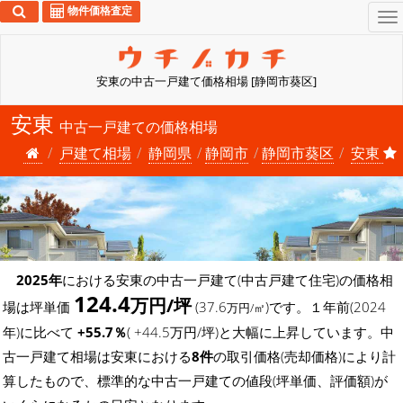
物件価格査定
To
na
安東の中古一戸建て価格相場 [静岡市葵区]
安東
中古一戸建ての価格相場
戸建て相場
静岡県
静岡市
静岡市葵区
安東
2025年
における安東の中古一戸建て(中古戸建て住宅)の価格相
124.4
万円/坪
場は坪単価
(37.6
)です。１年前(2024
万円/㎡
年)に比べて
+55.7％
( +44.5万円/坪)と大幅に上昇しています。中
古一戸建て相場は安東における
8件
の取引価格(売却価格)により計
算したもので、標準的な中古一戸建ての値段(坪単価、評価額)が