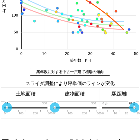
価格 万円/坪
100
50
0
0
10
20
30
40
50
築年数 [年]
築年数に対する中古一戸建て相場の傾向
スライダ調整により坪単価のラインが変化
土地面積
建物面積
駅距離
0
19
300
0
11
300
0
分
30
28
分
分
0
100
200
300
0
100
200
300
0
10
20
30