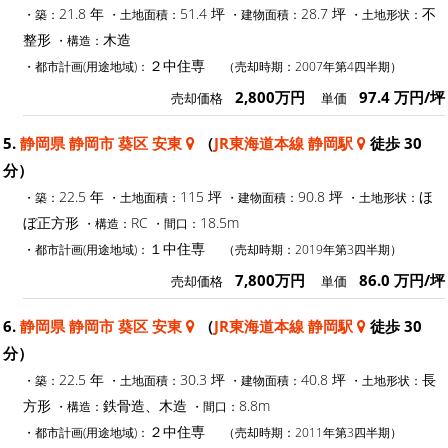
21.8 年
51.4 坪
28.7 坪
不
・築：
・土地面積：
・建物面積：
・土地形状：
整形
木造
・構造：
２中住専
・都市計画(用途地域)：
（売却時期：2007年第4四半期）
2,800万円
97.4 万円/坪
売却価格
単価
5.
静岡県 静岡市 葵区 安東
（
JR東海道本線 静岡駅
徒歩 30
分）
22.5 年
115 坪
90.8 坪
ほ
・築：
・土地面積：
・建物面積：
・土地形状：
ぼ正方形
RC
18.5m
・構造：
・間口：
１中住専
・都市計画(用途地域)：
（売却時期：2019年第3四半期）
7,800万円
86.0 万円/坪
売却価格
単価
6.
静岡県 静岡市 葵区 安東
（
JR東海道本線 静岡駅
徒歩 30
分）
22.5 年
30.3 坪
40.8 坪
長
・築：
・土地面積：
・建物面積：
・土地形状：
方形
鉄骨造、木造
8.8m
・構造：
・間口：
２中住専
・都市計画(用途地域)：
（売却時期：2011年第3四半期）