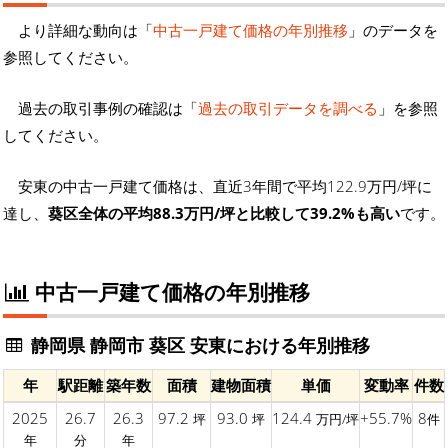
より詳細な動向は「
中古一戸建て価格の年別推移
」のデータを
参照してください。
過去の取引事例の確認は「
過去の取引データを調べる
」を参照
してください。
安東の中古一戸建て価格は、直近3年間で平均122.9万円/坪に
達し、
葵区全体の平均88.3万円/坪と比較して39.2%も高い
です。
中古一戸建て価格の年別推移
静岡県 静岡市 葵区 安東における年別推移
年
駅距離
築年数
面積
建物面積
単価
変動率
件数
2025
26.7
26.3
97.2
93.0
124.4
+55.7%
8
坪
坪
万円/坪
件
年
分
年