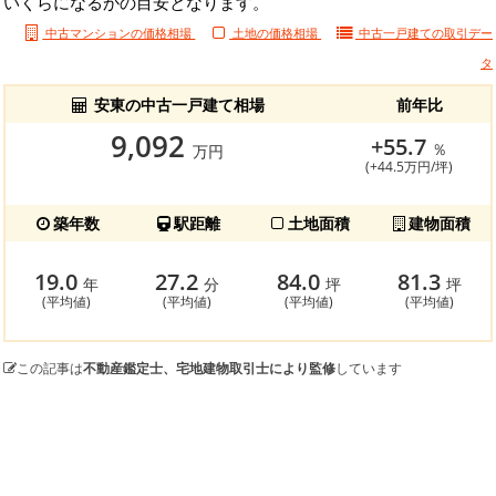
いくらになるかの目安となります。
中古マンションの価格相場
土地の価格相場
中古一戸建ての
取引デー
タ
安東の中古一戸建て相場
前年比
9,092
+55.7
％
万円
(+44.5万円/坪)
築年数
駅距離
土地面積
建物面積
19.0
27.2
84.0
81.3
年
分
坪
坪
(平均値)
(平均値)
(平均値)
(平均値)
この記事は
不動産鑑定士、宅地建物取引士により監修
しています