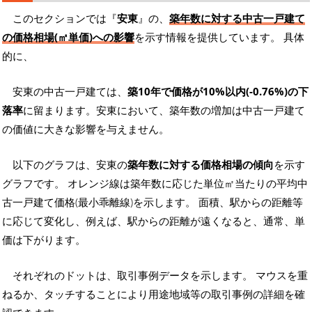
このセクションでは『
安東
』の、
築年数に対する中古一戸建て
の価格相場(㎡単価)への影響
を示す情報を提供しています。 具体
的に、
安東の中古一戸建ては、
築10年で価格が10%以内(-0.76%)の下
落率
に留まります。安東において、築年数の増加は中古一戸建て
の価値に大きな影響を与えません。
以下のグラフは、安東の
築年数に対する価格相場の傾向
を示す
グラフです。 オレンジ線は築年数に応じた単位㎡当たりの平均中
古一戸建て価格(最小乖離線)を示します。 面積、駅からの距離等
に応じて変化し、例えば、駅からの距離が遠くなると、通常、単
価は下がります。
それぞれのドットは、取引事例データを示します。 マウスを重
ねるか、タッチすることにより用途地域等の取引事例の詳細を確