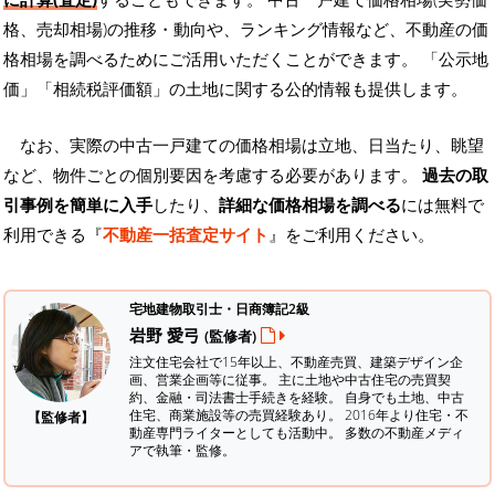
格、売却相場)の推移・動向や、ランキング情報など、不動産の価
格相場を調べるためにご活用いただくことができます。
「公示地
価」「相続税評価額」の土地に関する公的情報も提供します。
なお、実際の中古一戸建ての価格相場は立地、日当たり、眺望
など、物件ごとの個別要因を考慮する必要があります。
過去の取
引事例を簡単に入手
したり、
詳細な価格相場を調べる
には無料で
利用できる『
不動産一括査定サイト
』をご利用ください。
宅地建物取引士・日商簿記2級
岩野 愛弓
(監修者)
注文住宅会社で15年以上、不動産売買、建築デザイン企
画、営業企画等に従事。 主に土地や中古住宅の売買契
約、金融・司法書士手続きを経験。
自身でも土地、中古
住宅、商業施設等の売買経験あり。 2016年より住宅・不
【監修者】
動産専門ライターとしても活動中。 多数の不動産メディ
アで執筆・監修。