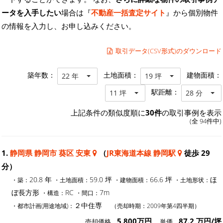
ータを入手したい
場合は『
不動産一括査定サイト
』から個別物件
の情報を入力し、お申し込みください。
取引データ(CSV形式)のダウンロード
築年数：
土地面積：
建物面積：
22 年
19 坪
駅距離：
11 坪
28 分
上記条件の類似度順に
30件
の取引事例を表示
(全 94件中)
1.
静岡県 静岡市 葵区 安東
（
JR東海道本線 静岡駅
徒歩 29
分）
20.8 年
59.0 坪
66.6 坪
ほ
・築：
・土地面積：
・建物面積：
・土地形状：
ぼ長方形
RC
7m
・構造：
・間口：
２中住専
・都市計画(用途地域)：
（売却時期：2009年第4四半期）
5,800万円
87.2 万円/坪
売却価格
単価