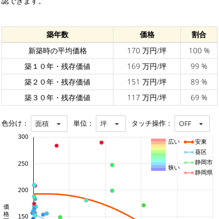
認できます。
築年数
価格
割合
新築時の平均価格
170 万円/坪
100 %
築１０年・残存価値
169 万円/坪
99 %
築２０年・残存価値
151 万円/坪
89 %
築３０年・残存価値
117 万円/坪
69 %
色分け：
単位：
タッチ操作：
面積
坪
OFF
300
広い
安東
葵区
静岡市
250
狭い
静岡県
200
150