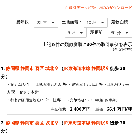
取引データ(CSV形式)のダウンロード
築年数：
土地面積：
建物面積：
22 年
10 坪
駅距離：
9 坪
30 分
上記条件の類似度順に
30件
の取引事例を表示
(全 31件中)
1.
静岡県 静岡市 葵区 城北
（
JR東海道本線 静岡駅
徒歩 30
分）
22.0 年
31.8 坪
36.3 坪
長
・築：
・土地面積：
・建物面積：
・土地形状：
方形
木造
・構造：
２中住専
・都市計画(用途地域)：
（売却時期：2010年第1四半期）
2,400万円
66.1 万円/坪
売却価格
単価
2.
静岡県 静岡市 葵区 城北
（
JR東海道本線 静岡駅
徒歩 30
分）