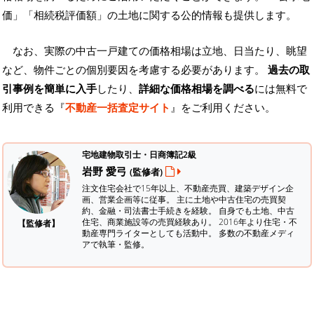
価」「相続税評価額」の土地に関する公的情報も提供します。
なお、実際の中古一戸建ての価格相場は立地、日当たり、眺望
など、物件ごとの個別要因を考慮する必要があります。
過去の取
引事例を簡単に入手
したり、
詳細な価格相場を調べる
には無料で
利用できる『
不動産一括査定サイト
』をご利用ください。
宅地建物取引士・日商簿記2級
岩野 愛弓
(監修者)
注文住宅会社で15年以上、不動産売買、建築デザイン企
画、営業企画等に従事。 主に土地や中古住宅の売買契
約、金融・司法書士手続きを経験。
自身でも土地、中古
住宅、商業施設等の売買経験あり。 2016年より住宅・不
【監修者】
動産専門ライターとしても活動中。 多数の不動産メディ
アで執筆・監修。