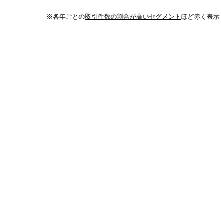
※各年ごとの
取引件数の割合が高いセグメント
ほど赤く表示