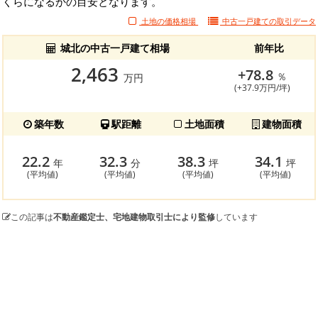
くらになるかの目安となります。
土地の価格相場
中古一戸建ての
取引データ
城北の中古一戸建て相場
前年比
2,463
+78.8
％
万円
(+37.9万円/坪)
築年数
駅距離
土地面積
建物面積
22.2
32.3
38.3
34.1
年
分
坪
坪
(平均値)
(平均値)
(平均値)
(平均値)
この記事は
不動産鑑定士、宅地建物取引士により監修
しています