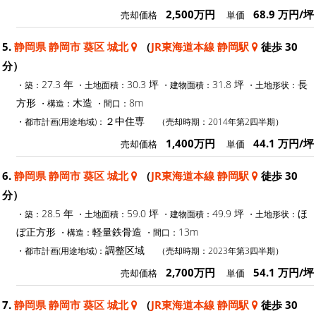
2,500万円
68.9 万円/坪
売却価格
単価
5.
静岡県 静岡市 葵区 城北
（
JR東海道本線 静岡駅
徒歩 30
分）
27.3 年
30.3 坪
31.8 坪
長
・築：
・土地面積：
・建物面積：
・土地形状：
方形
木造
8m
・構造：
・間口：
２中住専
・都市計画(用途地域)：
（売却時期：2014年第2四半期）
1,400万円
44.1 万円/坪
売却価格
単価
6.
静岡県 静岡市 葵区 城北
（
JR東海道本線 静岡駅
徒歩 30
分）
28.5 年
59.0 坪
49.9 坪
ほ
・築：
・土地面積：
・建物面積：
・土地形状：
ぼ正方形
軽量鉄骨造
13m
・構造：
・間口：
調整区域
・都市計画(用途地域)：
（売却時期：2023年第3四半期）
2,700万円
54.1 万円/坪
売却価格
単価
7.
静岡県 静岡市 葵区 城北
（
JR東海道本線 静岡駅
徒歩 30