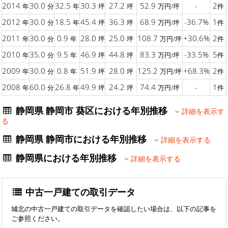
2014
30.0
32.5
30.3
27.2
52.9
-
2
年
分
年
坪
坪
万円/坪
件
2012
30.0
18.5
45.4
36.3
68.9
-36.7%
1
年
分
年
坪
坪
万円/坪
件
2011
30.0
0.9
28.0
25.0
108.7
+30.6%
2
年
分
年
坪
坪
万円/坪
件
2010
35.0
9.5
46.9
44.8
83.3
-33.5%
5
年
分
年
坪
坪
万円/坪
件
2009
30.0
0.8
51.9
28.0
125.2
+68.3%
2
年
分
年
坪
坪
万円/坪
件
2008
60.0
26.8
49.9
24.2
74.4
-
1
年
分
年
坪
坪
万円/坪
件
静岡県 静岡市 葵区における年別推移
詳細を表示す
る
静岡県 静岡市における年別推移
詳細を表示する
静岡県における年別推移
詳細を表示する
中古一戸建ての取引データ
城北の中古一戸建ての取引データを確認したい場合は、以下の記事を
ご参照ください。