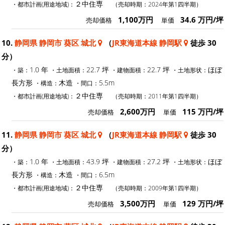
２中住専
・都市計画(用途地域)：
（売却時期：2024年第1四半期）
1,100万円
34.6 万円/坪
売却価格
単価
10.
静岡県 静岡市 葵区 城北
（
JR東海道本線 静岡駅
徒歩 30
分）
1.0 年
22.7 坪
22.7 坪
ほぼ
・築：
・土地面積：
・建物面積：
・土地形状：
長方形
木造
5.5m
・構造：
・間口：
２中住専
・都市計画(用途地域)：
（売却時期：2011年第1四半期）
2,600万円
115 万円/坪
売却価格
単価
11.
静岡県 静岡市 葵区 城北
（
JR東海道本線 静岡駅
徒歩 30
分）
1.0 年
43.9 坪
27.2 坪
ほぼ
・築：
・土地面積：
・建物面積：
・土地形状：
長方形
木造
6.5m
・構造：
・間口：
２中住専
・都市計画(用途地域)：
（売却時期：2009年第1四半期）
3,500万円
129 万円/坪
売却価格
単価