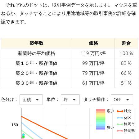
それぞれのドットは、取引事例データを示します。 マウスを重
ねるか、タッチすることにより用途地域等の取引事例の詳細を確
認できます。
築年数
価格
割合
新築時の平均価格
119 万円/坪
100 %
築１０年・残存価値
99 万円/坪
83 %
築２０年・残存価値
79 万円/坪
66 %
築３０年・残存価値
61 万円/坪
51 %
色分け：
単位：
タッチ操作：
面積
坪
OFF
広い
城北
葵区
静岡市
150
狭い
静岡県