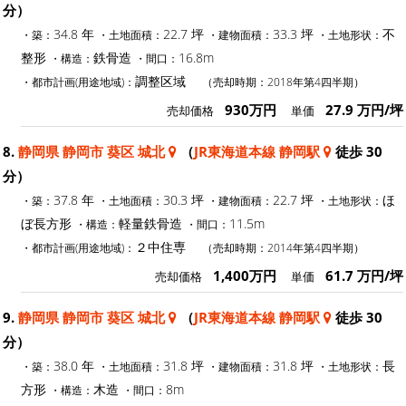
分）
34.8 年
22.7 坪
33.3 坪
不
・築：
・土地面積：
・建物面積：
・土地形状：
整形
鉄骨造
16.8m
・構造：
・間口：
調整区域
・都市計画(用途地域)：
（売却時期：2018年第4四半期）
930万円
27.9 万円/坪
売却価格
単価
8.
静岡県 静岡市 葵区 城北
（
JR東海道本線 静岡駅
徒歩 30
分）
37.8 年
30.3 坪
22.7 坪
ほ
・築：
・土地面積：
・建物面積：
・土地形状：
ぼ長方形
軽量鉄骨造
11.5m
・構造：
・間口：
２中住専
・都市計画(用途地域)：
（売却時期：2014年第4四半期）
1,400万円
61.7 万円/坪
売却価格
単価
9.
静岡県 静岡市 葵区 城北
（
JR東海道本線 静岡駅
徒歩 30
分）
38.0 年
31.8 坪
31.8 坪
長
・築：
・土地面積：
・建物面積：
・土地形状：
方形
木造
8m
・構造：
・間口：