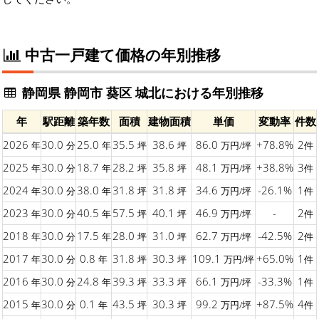
中古一戸建て価格の年別推移
静岡県 静岡市 葵区 城北における年別推移
年
駅距離
築年数
面積
建物面積
単価
変動率
件数
2026
30.0
25.0
35.5
38.6
86.0
+78.8%
2
年
分
年
坪
坪
万円/坪
件
2025
30.0
18.7
28.2
35.8
48.1
+38.8%
3
年
分
年
坪
坪
万円/坪
件
2024
30.0
38.0
31.8
31.8
34.6
-26.1%
1
年
分
年
坪
坪
万円/坪
件
2023
30.0
40.5
57.5
40.1
46.9
-
2
年
分
年
坪
坪
万円/坪
件
2018
30.0
17.5
28.0
31.0
62.7
-42.5%
2
年
分
年
坪
坪
万円/坪
件
2017
30.0
0.8
31.8
30.3
109.1
+65.0%
1
年
分
年
坪
坪
万円/坪
件
2016
30.0
24.8
39.3
33.3
66.1
-33.3%
1
年
分
年
坪
坪
万円/坪
件
2015
30.0
0.1
43.5
30.3
99.2
+87.5%
4
年
分
年
坪
坪
万円/坪
件