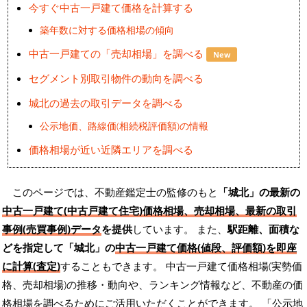
今すぐ中古一戸建て価格を計算する
築年数に対する価格相場の傾向
中古一戸建ての「売却相場」を調べる
New
セグメント別取引物件の動向を調べる
城北の過去の取引データを調べる
公示地価、路線価(相続税評価額)の情報
価格相場が近い近隣エリアを調べる
このページでは、不動産鑑定士の監修のもと
「城北」の最新の
中古一戸建て(中古戸建て住宅)価格相場、売却相場、最新の取引
事例(売買事例)データ
を提供
しています。 また、
駅距離、面積な
どを指定して「城北」の
中古一戸建て価格(値段、評価額)を即座
に計算(査定)
することもできます。 中古一戸建て価格相場(実勢価
格、売却相場)の推移・動向や、ランキング情報など、不動産の価
格相場を調べるためにご活用いただくことができます。
「公示地