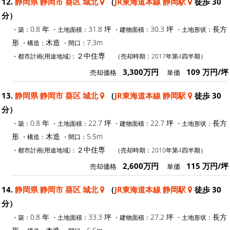
12.
静岡県 静岡市 葵区 城北
（
JR東海道本線 静岡駅
徒歩 30
分）
0.8 年
31.8 坪
30.3 坪
長方
・築：
・土地面積：
・建物面積：
・土地形状：
形
木造
7.3m
・構造：
・間口：
２中住専
・都市計画(用途地域)：
（売却時期：2017年第4四半期）
3,300万円
109 万円/坪
売却価格
単価
13.
静岡県 静岡市 葵区 城北
（
JR東海道本線 静岡駅
徒歩 30
分）
0.8 年
22.7 坪
22.7 坪
長方
・築：
・土地面積：
・建物面積：
・土地形状：
形
木造
5.5m
・構造：
・間口：
２中住専
・都市計画(用途地域)：
（売却時期：2010年第4四半期）
2,600万円
115 万円/坪
売却価格
単価
14.
静岡県 静岡市 葵区 城北
（
JR東海道本線 静岡駅
徒歩 30
分）
0.8 年
33.3 坪
27.2 坪
長方
・築：
・土地面積：
・建物面積：
・土地形状：