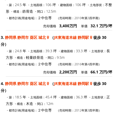
24.5 年
106 坪
106 坪
不整
・築：
・土地面積：
・建物面積：
・土地形状：
形
鉄骨造
12.5m
・構造：
・間口：
２中住専
・都市計画(用途地域)：
（売却時期：2010年第3四半期）
3,400万円
32.1 万円/坪
売却価格
単価
3.
静岡県 静岡市 葵区 城北
（
JR東海道本線 静岡駅
徒歩 30
分）
24.8 年
39.3 坪
33.3 坪
長
・築：
・土地面積：
・建物面積：
・土地形状：
方形
軽量鉄骨造
9.5m
・構造：
・間口：
２中住専
・都市計画(用途地域)：
（売却時期：2016年第4四半期）
2,200万円
66.1 万円/坪
売却価格
単価
4.
静岡県 静岡市 葵区 城北
（
JR東海道本線 静岡駅
徒歩 30
分）
18.5 年
45.4 坪
36.3 坪
正
・築：
・土地面積：
・建物面積：
・土地形状：
方形
木造
12m
・構造：
・間口：
２中住専
・都市計画(用途地域)：
（売却時期：2012年第3四半期）