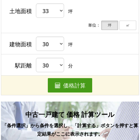
土地面積
坪
単位：
坪
㎡
建物面積
坪
駅距離
分
価格計算
中古一戸建て 価格 計算ツール
「条件選択」から条件を選択し、「計算する」ボタンを押すと算
定結果がここに表示されます。