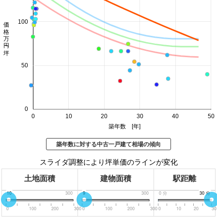
価格 万円/坪
100
50
0
0
10
20
30
40
50
築年数 [年]
築年数に対する中古一戸建て相場の傾向
スライダ調整により坪単価のラインが変化
土地面積
建物面積
駅距離
0
10
300
0
9
300
0
分
30
30
分
分
0
100
200
300
0
100
200
300
0
10
20
30