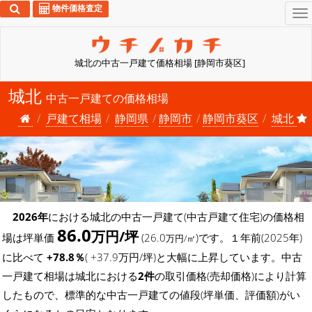
物件価格査定
To
na
城北の中古一戸建て価格相場 [静岡市葵区]
城北
中古一戸建ての価格相場
戸建て相場
静岡県
静岡市
静岡市葵区
城北
2026年
における城北の中古一戸建て(中古戸建て住宅)の価格相
86.0
万円/坪
場は坪単価
(26.0
)です。１年前(2025年)
万円/㎡
に比べて
+78.8％
( +37.9万円/坪)と大幅に上昇しています。中古
一戸建て相場は城北における
2件
の取引価格(売却価格)により計算
したもので、標準的な中古一戸建ての値段(坪単価、評価額)がい