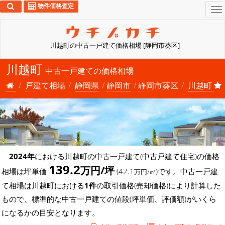
物件価格査定
To
na
川越町の中古一戸建て価格相場 [静岡市葵区]
川越町
中古一戸建ての価格相場
戸建て相場
静岡県
静岡市
静岡市葵区
川越町
2024年
における川越町の中古一戸建て(中古戸建て住宅)の価格
139.2
万円/坪
相場は坪単価
(42.1
)です。中古一戸建
万円/㎡
て相場は川越町における
1件
の取引価格(売却価格)により計算した
もので、標準的な中古一戸建ての値段(坪単価、評価額)がいくら
になるかの目安となります。