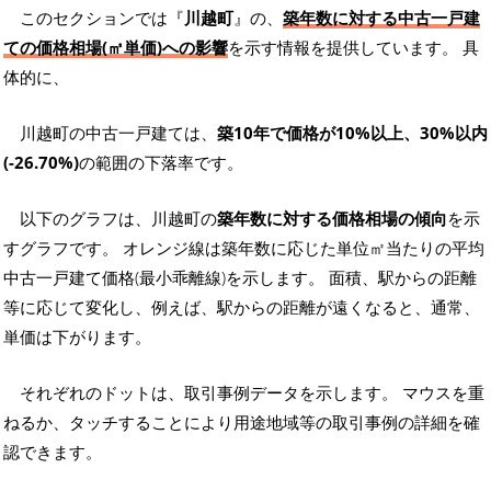
このセクションでは『
川越町
』の、
築年数に対する中古一戸建
ての価格相場(㎡単価)への影響
を示す情報を提供しています。 具
体的に、
川越町の中古一戸建ては、
築10年で価格が10%以上、30%以内
(-26.70%)
の範囲の下落率です。
以下のグラフは、川越町の
築年数に対する価格相場の傾向
を示
すグラフです。 オレンジ線は築年数に応じた単位㎡当たりの平均
中古一戸建て価格(最小乖離線)を示します。 面積、駅からの距離
等に応じて変化し、例えば、駅からの距離が遠くなると、通常、
単価は下がります。
それぞれのドットは、取引事例データを示します。 マウスを重
ねるか、タッチすることにより用途地域等の取引事例の詳細を確
認できます。