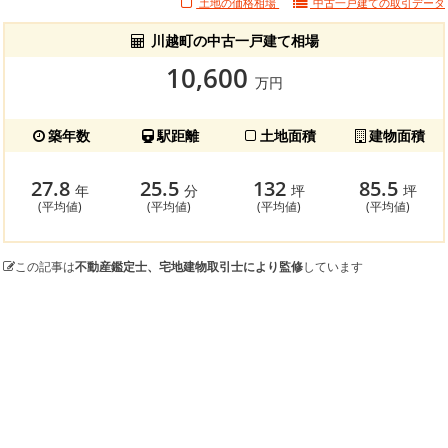
土地の価格相場
中古一戸建ての
取引データ
川越町の中古一戸建て相場
10,600
万円
築年数
駅距離
土地面積
建物面積
27.8
25.5
132
85.5
年
分
坪
坪
(平均値)
(平均値)
(平均値)
(平均値)
この記事は
不動産鑑定士、宅地建物取引士により監修
しています