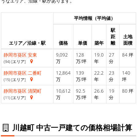
うなエリア、沿線・駅があります。
平均情報（平均値）
駅
距
土地
エリア／沿線・駅
価格
単価
築年
離
面積
静岡市葵区
安東
9,092
128
19.0
27
84 坪
万
万/坪
年
分
(94) [エリア]
静岡市葵区
二番町
12,864
139
22.2
23
140
万
万/坪
年
分
坪
(15) [エリア]
静岡市葵区
清閑町
10,612
92.5
26.6
19
80 坪
万
万/坪
年
分
(11) [エリア]
川越町 中古一戸建ての価格相場計算