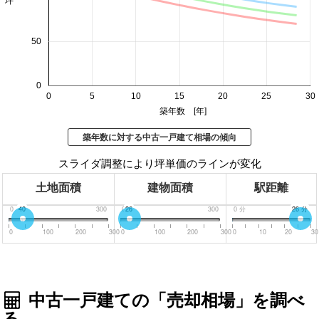
50
0
0
5
10
15
20
25
30
築年数 [年]
築年数に対する中古一戸建て相場の傾向
スライダ調整により坪単価のラインが変化
土地面積
建物面積
駅距離
0
40
300
0
26
300
0
分
26
30
分
分
0
100
200
300
0
100
200
300
0
10
20
30
中古一戸建ての「売却相場」を調べ
る