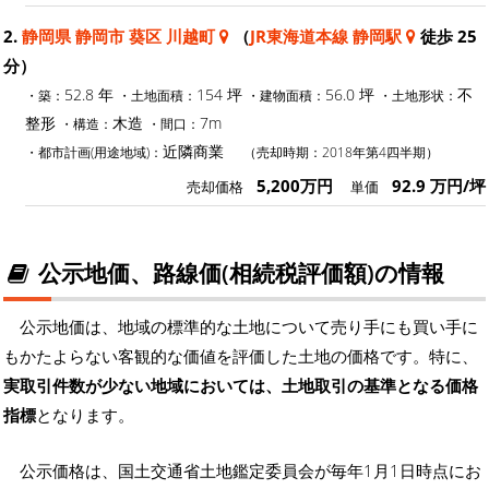
2.
静岡県 静岡市 葵区 川越町
（
JR東海道本線 静岡駅
徒歩 25
分）
52.8 年
154 坪
56.0 坪
不
・築：
・土地面積：
・建物面積：
・土地形状：
整形
木造
7m
・構造：
・間口：
近隣商業
・都市計画(用途地域)：
（売却時期：2018年第4四半期）
5,200万円
92.9 万円/坪
売却価格
単価
公示地価、路線価(相続税評価額)の情報
公示地価は、地域の標準的な土地について売り手にも買い手に
もかたよらない客観的な価値を評価した土地の価格です。特に、
実取引件数が少ない地域においては、土地取引の基準となる価格
指標
となります。
公示価格は、国土交通省土地鑑定委員会が毎年1月1日時点にお