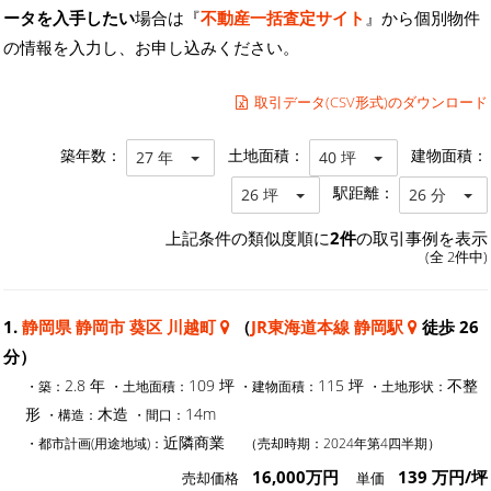
ータを入手したい
場合は『
不動産一括査定サイト
』から個別物件
の情報を入力し、お申し込みください。
取引データ(CSV形式)のダウンロード
築年数：
土地面積：
建物面積：
27 年
40 坪
駅距離：
26 坪
26 分
上記条件の類似度順に
2件
の取引事例を表示
(全 2件中)
1.
静岡県 静岡市 葵区 川越町
（
JR東海道本線 静岡駅
徒歩 26
分）
2.8 年
109 坪
115 坪
不整
・築：
・土地面積：
・建物面積：
・土地形状：
形
木造
14m
・構造：
・間口：
近隣商業
・都市計画(用途地域)：
（売却時期：2024年第4四半期）
16,000万円
139 万円/坪
売却価格
単価