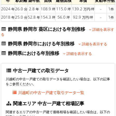
年
駅距離
築年数
面積
建物面積
単価
変動率
件数
2024
26.0
2.8
108.9
115.0
139.2
-
1
年
分
年
坪
坪
万円/坪
件
2018
25.0
52.8
154.3
56.0
92.9
-
1
年
分
年
坪
坪
万円/坪
件
静岡県 静岡市 葵区における年別推移
詳細を表示す
る
静岡県 静岡市における年別推移
詳細を表示する
静岡県における年別推移
詳細を表示する
中古一戸建ての取引データ
川越町の中古一戸建ての取引データを確認したい場合は、以下の記事
をご参照ください。
川越町の中古一戸建て取引データ一覧
関連エリア 中古一戸建て相場記事
関連するエリアの中古一戸建て価格相場を確認したい場合は、以下の