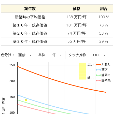
築年数
価格
割合
新築時の平均価格
138 万円/坪
100 %
築１０年・残存価値
101 万円/坪
73 %
築２０年・残存価値
74 万円/坪
53 %
築３０年・残存価値
55 万円/坪
39 %
色分け：
単位：
タッチ操作：
面積
坪
OFF
広い
川越町
250
葵区
静岡市
狭い
静岡県
200
150
価格 万円/坪
100