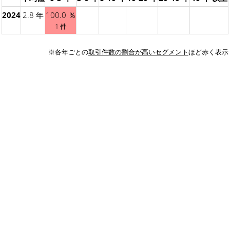
2024
2.8 年
100.0 ％
1 件
※各年ごとの
取引件数の割合が高いセグメント
ほど赤く表示