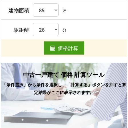
建物面積
坪
駅距離
分
価格計算
中古一戸建て 価格 計算ツール
「条件選択」から条件を選択し、「計算する」ボタンを押すと算
定結果がここに表示されます。