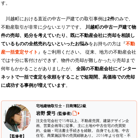
す。
川越町における直近の中古一戸建ての取引事例は
2件
のみで、
不動産取引が非常に少ないエリアです。
川越町の中古一戸建て物
件の売却、処分を考えていたり、既に不動産会社に売却を相談し
ているものの全然売れないといったお悩み
をお持ちの方は『
不動
産一括査定サイト
』をご利用ください。 従来、地方の不動産会社
では十分に客付けができず、物件の売却が難しかったり売却まで
何年もかかることがありましたが、
全国の不動産会社にインター
ネットで一括で査定を依頼をすることで短期間、高価格での売却
に成功する事例が増えています
。
宅地建物取引士・日商簿記2級
岩野 愛弓
(監修者)
注文住宅会社で15年以上、不動産売買、建築デザイン企
画、営業企画等に従事。 主に土地や中古住宅の売買契
約、金融・司法書士手続きを経験。
自身でも土地、中古
住宅、商業施設等の売買経験あり。 2016年より住宅・不
【監修者】