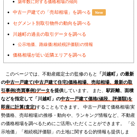
築年数に対する価格相場の傾向
中古一戸建ての「売却相場」を調べる
New
セグメント別取引物件の動向を調べる
川越町の過去の取引データを調べる
公示地価、路線価(相続税評価額)の情報
価格相場が近い近隣エリアを調べる
このページでは、不動産鑑定士の監修のもと
「川越町」の最新
の
中古一戸建て(中古戸建て住宅)価格相場、売却相場、最新の取
引事例(売買事例)データ
を提供
しています。 また、
駅距離、面積
などを指定して「川越町」の
中古一戸建て価格(値段、評価額)を
即座に計算(査定)
することもできます。 中古一戸建て価格相場(実
勢価格、売却相場)の推移・動向や、ランキング情報など、不動産
の価格相場を調べるためにご活用いただくことができます。
「公
示地価」「相続税評価額」の土地に関する公的情報も提供しま