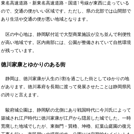
東名高速道路・新東名高速道路・国道1号線が東西に走っている
ので、交通の便がいい区域です。ただし、県の北部では山間部で
あり生活や交通の便が悪い地域となります。
区の中心地は、静岡駅付近で大型商業施設が立ち並んで利便性
が高い地域です。区内南部には、公園が整備されていて自然環境
が残っています。
徳川家康とゆかりのある街
静岡は、徳川家康が人生の3割を過ごした街としてゆかりの地
があります。徳川幕府を長期に渡って発展させたことは静岡県民
の誇りと言えます。
駿府城公園は、静岡駅の北側にあり戦国時代に今川氏によって
築城され江戸時代に徳川家康が江戸から隠居した城でした。一時
荒廃した地域でしたが、東御門・巽櫓、坤櫓、紅葉山庭園の復元
工事を行い、市民憩いの場所です。公園には定期的なイベントも