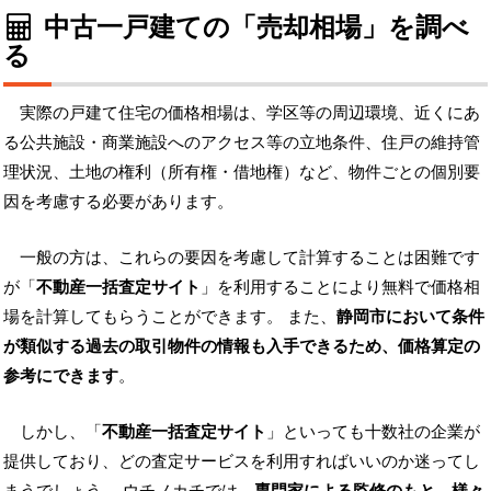
中古一戸建ての「売却相場」を調べ
る
実際の戸建て住宅の価格相場は、学区等の周辺環境、近くにあ
る公共施設・商業施設へのアクセス等の立地条件、住戸の維持管
理状況、土地の権利（所有権・借地権）など、物件ごとの個別要
因を考慮する必要があります。
一般の方は、これらの要因を考慮して計算することは困難です
が「
不動産一括査定サイト
」を利用することにより無料で価格相
場を計算してもらうことができます。 また、
静岡市において条件
が類似する過去の取引物件の情報も入手できるため、価格算定の
参考にできます
。
しかし、「
不動産一括査定サイト
」といっても十数社の企業が
提供しており、どの査定サービスを利用すればいいのか迷ってし
まうでしょう。 ウチノカチでは、
専門家による監修のもと、様々