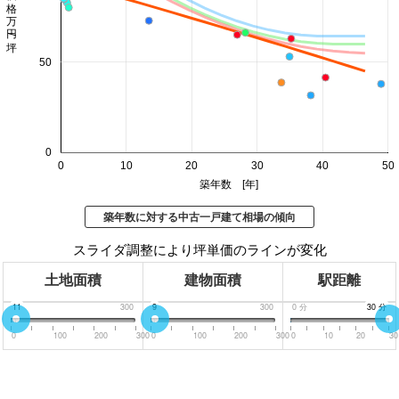
価格 万円/坪
50
0
0
10
20
30
40
50
築年数 [年]
築年数に対する中古一戸建て相場の傾向
スライダ調整により坪単価のラインが変化
土地面積
建物面積
駅距離
0
11
300
0
9
300
0
分
30
30
分
分
0
100
200
300
0
100
200
300
0
10
20
30