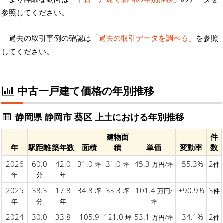
参照してください。
過去の取引事例の確認は「
過去の取引データを調べる
」を参照
してください。
中古一戸建て価格の年別推移
静岡県 静岡市 葵区 上土における年別推移
建物面
件
年
駅距離
築年数
面積
積
単価
変動率
数
2026
60.0
42.0
31.0
31.0
45.3
-55.3%
2
坪
坪
万円/坪
件
年
分
年
2025
38.3
17.8
34.8
33.3
101.4
+90.9%
3
坪
坪
万円/
件
年
分
年
坪
2024
30.0
33.8
105.9
121.0
53.1
-34.1%
2
坪
万円/坪
件