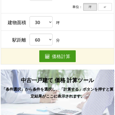
単位：
坪
㎡
建物面積
坪
駅距離
分
価格計算
中古一戸建て 価格 計算ツール
「条件選択」から条件を選択し、「計算する」ボタンを押すと算
定結果がここに表示されます。