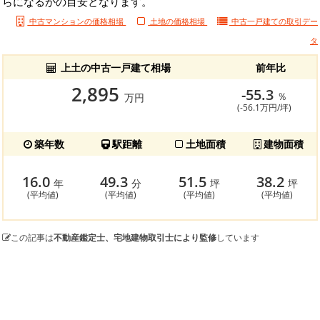
らになるかの目安となります。
中古マンションの価格相場
土地の価格相場
中古一戸建ての
取引デー
タ
上土の中古一戸建て相場
前年比
2,895
-55.3
％
万円
(-56.1万円/坪)
築年数
駅距離
土地面積
建物面積
16.0
49.3
51.5
38.2
年
分
坪
坪
(平均値)
(平均値)
(平均値)
(平均値)
この記事は
不動産鑑定士、宅地建物取引士により監修
しています