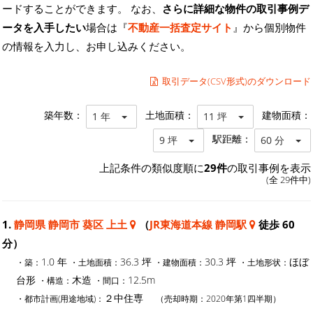
ードすることができます。 なお、
さらに詳細な物件の取引事例デ
ータを入手したい
場合は『
不動産一括査定サイト
』から個別物件
の情報を入力し、お申し込みください。
取引データ(CSV形式)のダウンロード
築年数：
土地面積：
建物面積：
1 年
11 坪
駅距離：
9 坪
60 分
上記条件の類似度順に
29件
の取引事例を表示
(全 29件中)
1.
静岡県 静岡市 葵区 上土
（
JR東海道本線 静岡駅
徒歩 60
分）
1.0 年
36.3 坪
30.3 坪
ほぼ
・築：
・土地面積：
・建物面積：
・土地形状：
台形
木造
12.5m
・構造：
・間口：
２中住専
・都市計画(用途地域)：
（売却時期：2020年第1四半期）