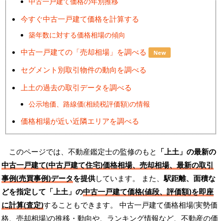
中古一戸建て価格の年別推移
今すぐ中古一戸建て価格を計算する
築年数に対する価格相場の傾向
中古一戸建ての「売却相場」を調べる
New
セグメント別取引物件の動向を調べる
上土の過去の取引データを調べる
公示地価、路線価(相続税評価額)の情報
価格相場が近い近隣エリアを調べる
このページでは、不動産鑑定士の監修のもと
「上土」の最新の
中古一戸建て(中古戸建て住宅)価格相場、売却相場、最新の取引
事例(売買事例)データ
を提供
しています。 また、
駅距離、面積な
どを指定して「上土」の
中古一戸建て価格(値段、評価額)を即座
に計算(査定)
することもできます。 中古一戸建て価格相場(実勢価
格、売却相場)の推移・動向や、ランキング情報など、不動産の価