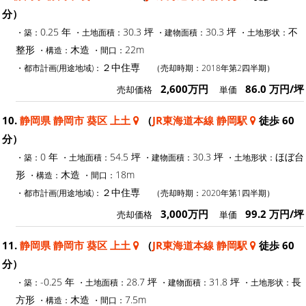
分）
0.25 年
30.3 坪
30.3 坪
不
・築：
・土地面積：
・建物面積：
・土地形状：
整形
木造
22m
・構造：
・間口：
２中住専
・都市計画(用途地域)：
（売却時期：2018年第2四半期）
2,600万円
86.0 万円/坪
売却価格
単価
10.
静岡県 静岡市 葵区 上土
（
JR東海道本線 静岡駅
徒歩 60
分）
0 年
54.5 坪
30.3 坪
ほぼ台
・築：
・土地面積：
・建物面積：
・土地形状：
形
木造
18m
・構造：
・間口：
２中住専
・都市計画(用途地域)：
（売却時期：2020年第1四半期）
3,000万円
99.2 万円/坪
売却価格
単価
11.
静岡県 静岡市 葵区 上土
（
JR東海道本線 静岡駅
徒歩 60
分）
-0.25 年
28.7 坪
31.8 坪
長
・築：
・土地面積：
・建物面積：
・土地形状：
方形
木造
7.5m
・構造：
・間口：