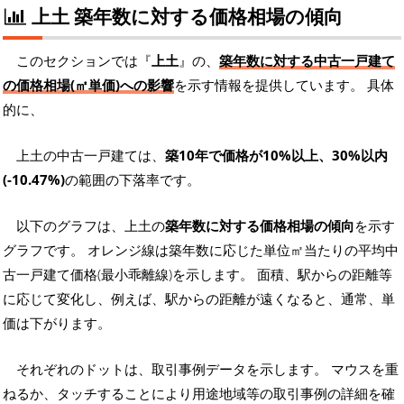
上土 築年数に対する価格相場の傾向
このセクションでは『
上土
』の、
築年数に対する中古一戸建て
の価格相場(㎡単価)への影響
を示す情報を提供しています。 具体
的に、
上土の中古一戸建ては、
築10年で価格が10%以上、30%以内
(-10.47%)
の範囲の下落率です。
以下のグラフは、上土の
築年数に対する価格相場の傾向
を示す
グラフです。 オレンジ線は築年数に応じた単位㎡当たりの平均中
古一戸建て価格(最小乖離線)を示します。 面積、駅からの距離等
に応じて変化し、例えば、駅からの距離が遠くなると、通常、単
価は下がります。
それぞれのドットは、取引事例データを示します。 マウスを重
ねるか、タッチすることにより用途地域等の取引事例の詳細を確