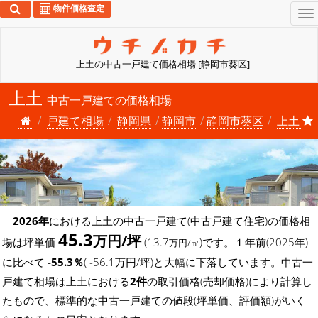
物件価格査定
To
na
上土の中古一戸建て価格相場 [静岡市葵区]
上土
中古一戸建ての価格相場
戸建て相場
静岡県
静岡市
静岡市葵区
上土
2026年
における上土の中古一戸建て(中古戸建て住宅)の価格相
45.3
万円/坪
場は坪単価
(13.7
)です。１年前(2025年)
万円/㎡
に比べて
-55.3％
( -56.1万円/坪)と大幅に下落しています。中古一
戸建て相場は上土における
2件
の取引価格(売却価格)により計算し
たもので、標準的な中古一戸建ての値段(坪単価、評価額)がいく