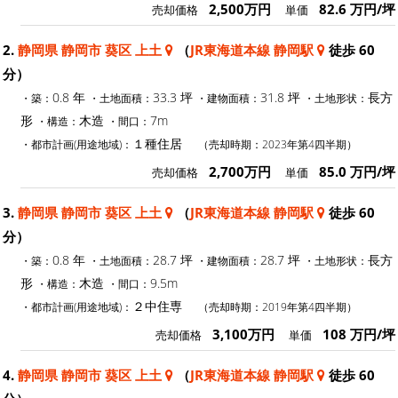
2,500万円
82.6 万円/坪
売却価格
単価
2.
静岡県 静岡市 葵区 上土
（
JR東海道本線 静岡駅
徒歩 60
分）
0.8 年
33.3 坪
31.8 坪
長方
・築：
・土地面積：
・建物面積：
・土地形状：
形
木造
7m
・構造：
・間口：
１種住居
・都市計画(用途地域)：
（売却時期：2023年第4四半期）
2,700万円
85.0 万円/坪
売却価格
単価
3.
静岡県 静岡市 葵区 上土
（
JR東海道本線 静岡駅
徒歩 60
分）
0.8 年
28.7 坪
28.7 坪
長方
・築：
・土地面積：
・建物面積：
・土地形状：
形
木造
9.5m
・構造：
・間口：
２中住専
・都市計画(用途地域)：
（売却時期：2019年第4四半期）
3,100万円
108 万円/坪
売却価格
単価
4.
静岡県 静岡市 葵区 上土
（
JR東海道本線 静岡駅
徒歩 60