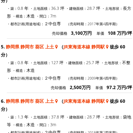
分）
0.8 年
36.3 坪
28.7 坪
長方
・築：
・土地面積：
・建物面積：
・土地形状：
形
木造
7m
・構造：
・間口：
２中住専
・都市計画(用途地域)：
（売却時期：2017年第4四半期）
3,100万円
108 万円/坪
売却価格
単価
5.
静岡県 静岡市 葵区 上土
（
JR東海道本線 静岡駅
徒歩 60
分）
0.8 年
127 坪
25.7 坪
不整
・築：
・土地面積：
・建物面積：
・土地形状：
形
木造
・構造：
２中住専
・都市計画(用途地域)：
（売却時期：2009年第4四半期）
2,500万円
97.2 万円/坪
売却価格
単価
6.
静岡県 静岡市 葵区 上土
（
JR東海道本線 静岡駅
徒歩 60
分）
1.3 年
37.8 坪
28.7 坪
袋地
・築：
・土地面積：
・建物面積：
・土地形状：
等
木造
3m
・構造：
・間口：
２中住専
・都市計画(用途地域)：
（売却時期：2018年第2四半期）