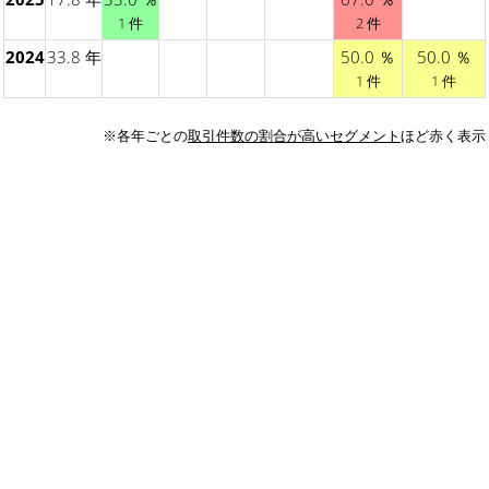
1 件
2 件
2024
33.8 年
50.0 ％
50.0 ％
1 件
1 件
※各年ごとの
取引件数の割合が高いセグメント
ほど赤く表示