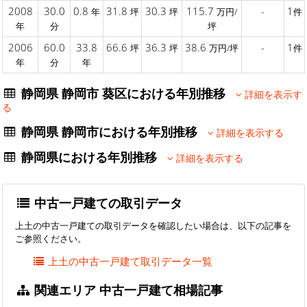
2008
30.0
0.8
31.8
30.3
115.7
-
1
年
坪
坪
万円/
件
年
分
坪
2006
60.0
33.8
66.6
36.3
38.6
-
1
坪
坪
万円/坪
件
年
分
年
静岡県 静岡市 葵区における年別推移
詳細を表示す
る
静岡県 静岡市における年別推移
詳細を表示する
静岡県における年別推移
詳細を表示する
中古一戸建ての取引データ
上土の中古一戸建ての取引データを確認したい場合は、以下の記事を
ご参照ください。
上土の中古一戸建て取引データ一覧
関連エリア 中古一戸建て相場記事