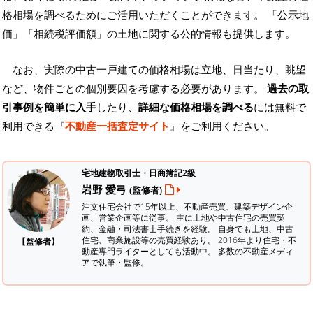
格相場を調べるためにご活用いただくことができます。
「公示地
価」「相続税評価額」の土地に関する公的情報も提供します。
なお、実際の中古一戸建ての価格相場は立地、日当たり、眺望
など、物件ごとの個別要因を考慮する必要があります。
過去の取
引事例を簡単に入手
したり、
詳細な価格相場を調べる
には無料で
利用できる『
不動産一括査定サイト
』をご利用ください。
宅地建物取引士・日商簿記2級
岩野 愛弓
(監修者)
注文住宅会社で15年以上、不動産売買、建築デザイン企
画、営業企画等に従事。 主に土地や中古住宅の売買契
約、金融・司法書士手続きを経験。
自身でも土地、中古
住宅、商業施設等の売買経験あり。 2016年より住宅・不
【監修者】
動産専門ライターとしても活動中。 多数の不動産メディ
アで執筆・監修。