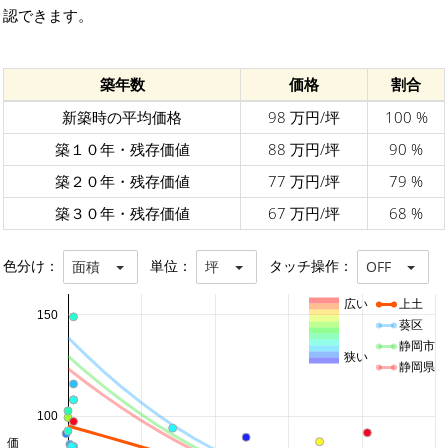
認できます。
築年数
価格
割合
新築時の平均価格
98 万円/坪
100 %
築１０年・残存価値
88 万円/坪
90 %
築２０年・残存価値
77 万円/坪
79 %
築３０年・残存価値
67 万円/坪
68 %
色分け：
単位：
タッチ操作：
面積
坪
OFF
広い
上土
150
葵区
静岡市
狭い
静岡県
100