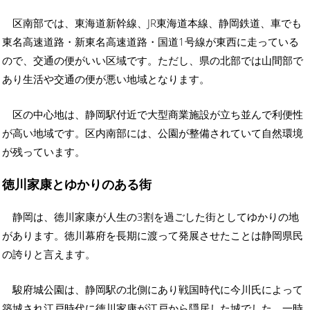
区南部では、東海道新幹線、JR東海道本線、静岡鉄道、車でも
東名高速道路・新東名高速道路・国道1号線が東西に走っている
ので、交通の便がいい区域です。ただし、県の北部では山間部で
あり生活や交通の便が悪い地域となります。
区の中心地は、静岡駅付近で大型商業施設が立ち並んで利便性
が高い地域です。区内南部には、公園が整備されていて自然環境
が残っています。
徳川家康とゆかりのある街
静岡は、徳川家康が人生の3割を過ごした街としてゆかりの地
があります。徳川幕府を長期に渡って発展させたことは静岡県民
の誇りと言えます。
駿府城公園は、静岡駅の北側にあり戦国時代に今川氏によって
築城され江戸時代に徳川家康が江戸から隠居した城でした。一時