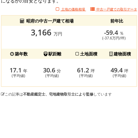
になるかの目安となります。
土地の価格相場
中古一戸建ての
取引データ
昭府の中古一戸建て相場
前年比
3,166
-59.4
％
万円
(-37.6万円/坪)
築年数
駅距離
土地面積
建物面積
17.1
30.6
61.2
49.4
年
分
坪
坪
(平均値)
(平均値)
(平均値)
(平均値)
この記事は
不動産鑑定士、宅地建物取引士により監修
しています