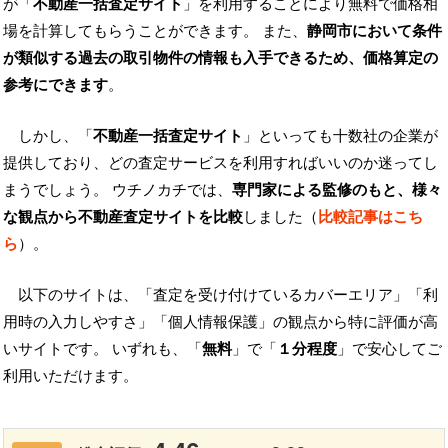
が「
不動産一括査定サイト
」を利用することにより無料で価格相
場を計算してもらうことができます。 また、
静岡市において条件
が類似する過去の取引物件の情報も入手できるため、価格算定の
参考にできます
。
しかし、「
不動産一括査定サイト
」といっても十数社の企業が
提供しており、どの査定サービスを利用すればいいのか迷ってし
まうでしょう。 ウチノカチでは、
専門家による監修のもと、様々
な観点から不動産査定サイトを比較
しました（
比較記事はこち
ら
）。
以下のサイトは、「査定を受け付けているカバーエリア」「利
用時の入力しやすさ」「個人情報保護」の観点から特に評価が高
いサイトです。 いずれも、「
無料
」で「
１分程度
」で安心してご
利用いただけます。