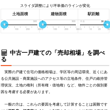
スライダ調整により坪単価のラインが変化
土地面積
建物面積
駅距離
0
11
300
0
9
300
0
分
30
30
分
分
0
100
200
300
0
100
200
300
0
10
20
30
中古一戸建ての「売却相場」を調べ
る
実際の戸建て住宅の価格相場は、学区等の周辺環境、近くにあ
る公共施設・商業施設へのアクセス等の立地条件、住戸の維持管
理状況、土地の権利（所有権・借地権）など、物件ごとの個別要
因を考慮する必要があります。
一般の方は、これらの要因を考慮して計算することは困難です