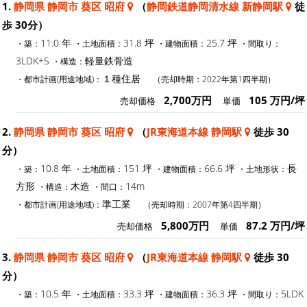
1.
静岡県 静岡市 葵区 昭府
（
静岡鉄道静岡清水線 新静岡駅
徒
歩 30分）
11.0 年
31.8 坪
25.7 坪
・築：
・土地面積：
・建物面積：
・間取り：
3LDK+S
軽量鉄骨造
・構造：
１種住居
・都市計画(用途地域)：
（売却時期：2022年第1四半期）
2,700万円
105 万円/坪
売却価格
単価
2.
静岡県 静岡市 葵区 昭府
（
JR東海道本線 静岡駅
徒歩 30
分）
10.8 年
151 坪
66.6 坪
長
・築：
・土地面積：
・建物面積：
・土地形状：
方形
木造
14m
・構造：
・間口：
準工業
・都市計画(用途地域)：
（売却時期：2007年第4四半期）
5,800万円
87.2 万円/坪
売却価格
単価
3.
静岡県 静岡市 葵区 昭府
（
JR東海道本線 静岡駅
徒歩 30
分）
10.5 年
33.3 坪
36.3 坪
5LDK
・築：
・土地面積：
・建物面積：
・間取り：