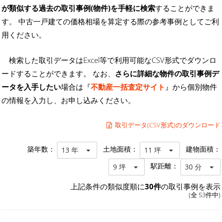
が類似する過去の取引事例(物件)を手軽に検索
することができま
す。 中古一戸建ての価格相場を算定する際の参考事例としてご利
用ください。
検索した取引データはExcel等で利用可能なCSV形式でダウンロ
ードすることができます。 なお、
さらに詳細な物件の取引事例デ
ータを入手したい
場合は『
不動産一括査定サイト
』から個別物件
の情報を入力し、お申し込みください。
取引データ(CSV形式)のダウンロード
築年数：
土地面積：
建物面積：
13 年
11 坪
駅距離：
9 坪
30 分
上記条件の類似度順に
30件
の取引事例を表示
(全 53件中)