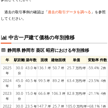
過去の取引事例の確認は「
過去の取引データを調べる
」を参照
してください。
中古一戸建て価格の年別推移
静岡県 静岡市 葵区 昭府における年別推移
年
駅距離
築年数
面積
建物面積
単価
変動率
件数
2025
30.0
43.0
136.1
50.7
25.7
-59.4%
2
年
坪
坪
万円/坪
件
年
分
2024
45.0
40.5
99.5
89.2
63.4
-23.5%
4
年
坪
坪
万円/坪
件
年
分
2023
30.0
15.0
66.6
106.3
82.8
-21.1%
4
年
坪
坪
万円/坪
件
年
分
2022
30.0
23.5
147.7
25.7
105.0
+68.1%
1
年
坪
坪
万円/坪
件