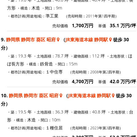
方形
木造
9m
・構造：
・間口：
準工業
・都市計画(用途地域)：
（売却時期：2011年第1四半期）
1,700万円
35.1 万円/坪
売却価格
単価
9.
静岡県 静岡市 葵区 昭府
（
JR東海道本線 静岡駅
徒歩 30
分）
19.3 年
78.7 坪
112 坪
ほ
・築：
・土地面積：
・建物面積：
・土地形状：
ぼ長方形
鉄骨造
15m
・構造：
・間口：
１中住専
・都市計画(用途地域)：
（売却時期：2008年第2四半期）
4,700万円
42.0 万円/坪
売却価格
単価
10.
静岡県 静岡市 葵区 昭府
（
JR東海道本線 静岡駅
徒歩 30
分）
19.5 年
36.3 坪
40.8 坪
台
・築：
・土地面積：
・建物面積：
・土地形状：
形
木造
10m
・構造：
・間口：
１種住居
・都市計画(用途地域)：
（売却時期：2023年第3四半期）