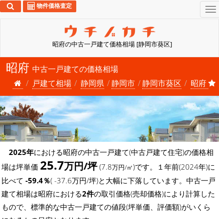
物件価格査定
To
na
昭府の中古一戸建て価格相場 [静岡市葵区]
昭府
中古一戸建ての価格相場
戸建て相場
静岡県
静岡市
静岡市葵区
昭府
2025年
における昭府の中古一戸建て(中古戸建て住宅)の価格相
25.7
万円/坪
場は坪単価
(7.8
)です。１年前(2024年)に
万円/㎡
比べて
-59.4％
( -37.6万円/坪)と大幅に下落しています。中古一戸
建て相場は昭府における
2件
の取引価格(売却価格)により計算した
もので、標準的な中古一戸建ての値段(坪単価、評価額)がいくら