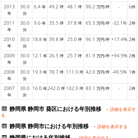
2013
30.0
6.4
49.2
48.1
90.2
-
6
年
坪
坪
万円/坪
件
年
分
2011
30.0
9.6
35.5
37.8
65.3
-32.1%
2
年
坪
坪
万円/坪
件
年
分
2010
30.0
18.8
39.8
25.0
96.1
+17.4%
2
年
坪
坪
万円/坪
件
年
分
2009
30.0
12.1
26.5
25.7
81.9
+94.9%
2
年
坪
坪
万円/坪
件
年
分
2008
30.0
19.3
78.7
111.9
42.0
-49.5%
1
年
坪
坪
万円/坪
件
年
分
2007
30.0
16.0
242.0
102.9
83.1
-
2
年
坪
坪
万円/坪
件
年
分
静岡県 静岡市 葵区における年別推移
詳細を表示す
る
静岡県 静岡市における年別推移
詳細を表示する
静岡県における年別推移