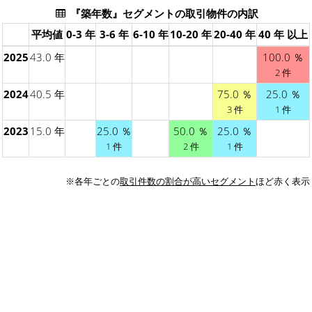
『築年数』セグメントの取引物件の内訳
平均値
0-3 年
3-6 年
6-10 年
10-20 年
20-40 年
40 年 以上
2025
43.0 年
100.0 ％
2 件
2024
40.5 年
75.0 ％
25.0 ％
3 件
1 件
2023
15.0 年
25.0 ％
50.0 ％
25.0 ％
1 件
2 件
1 件
※各年ごとの
取引件数の割合が高いセグメント
ほど赤く表示