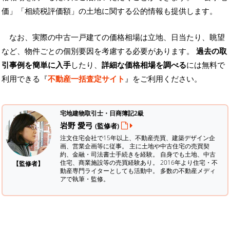
価」「相続税評価額」の土地に関する公的情報も提供します。
なお、実際の中古一戸建ての価格相場は立地、日当たり、眺望
など、物件ごとの個別要因を考慮する必要があります。
過去の取
引事例を簡単に入手
したり、
詳細な価格相場を調べる
には無料で
利用できる『
不動産一括査定サイト
』をご利用ください。
宅地建物取引士・日商簿記2級
岩野 愛弓
(監修者)
注文住宅会社で15年以上、不動産売買、建築デザイン企
画、営業企画等に従事。 主に土地や中古住宅の売買契
約、金融・司法書士手続きを経験。
自身でも土地、中古
住宅、商業施設等の売買経験あり。 2016年より住宅・不
【監修者】
動産専門ライターとしても活動中。 多数の不動産メディ
アで執筆・監修。