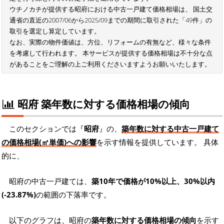
ウチノカチが提供する昭府における中古一戸建て価格相場は、 国土交
通省の直近の2007/06から2025/09までの期間に取引された「49件」の
取引を選定し算定しています。
なお、実際の物件価値は、方位、リフォームの有無など、様々な条件
を考慮して行われます。 本サービスが提供する価格相場は不十分な点
があることをご理解の上ご利用くださいますようお願いいたします。
昭府 築年数に対する価格相場の傾向
このセクションでは『
昭府
』の、
築年数に対する中古一戸建て
の価格相場(㎡単価)への影響
を示す情報を提供しています。 具体
的に、
昭府の中古一戸建ては、
築10年で価格が10%以上、30%以内
(-23.87%)
の範囲の下落率です。
以下のグラフは、昭府の
築年数に対する価格相場の傾向
を示す