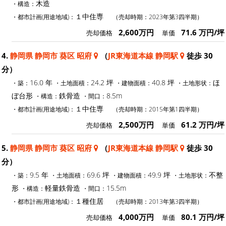
木造
・構造：
１中住専
・都市計画(用途地域)：
（売却時期：2023年第3四半期）
2,600万円
71.6 万円/坪
売却価格
単価
4.
静岡県 静岡市 葵区 昭府
（
JR東海道本線 静岡駅
徒歩 30
分）
16.0 年
24.2 坪
40.8 坪
ほ
・築：
・土地面積：
・建物面積：
・土地形状：
ぼ台形
鉄骨造
8.5m
・構造：
・間口：
１中住専
・都市計画(用途地域)：
（売却時期：2015年第1四半期）
2,500万円
61.2 万円/坪
売却価格
単価
5.
静岡県 静岡市 葵区 昭府
（
JR東海道本線 静岡駅
徒歩 30
分）
9.5 年
69.6 坪
49.9 坪
不整
・築：
・土地面積：
・建物面積：
・土地形状：
形
軽量鉄骨造
15.5m
・構造：
・間口：
１種住居
・都市計画(用途地域)：
（売却時期：2013年第3四半期）
4,000万円
80.1 万円/坪
売却価格
単価