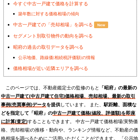
今すぐ中古一戸建て価格を計算する
築年数に対する価格相場の傾向
中古一戸建ての「売却相場」を調べる
New
セグメント別取引物件の動向を調べる
昭府の過去の取引データを調べる
公示地価、路線価(相続税評価額)の情報
価格相場が近い近隣エリアを調べる
このページでは、不動産鑑定士の監修のもと
「昭府」の最新の
中古一戸建て(中古戸建て住宅)価格相場、売却相場、最新の取引
事例(売買事例)データ
を提供
しています。 また、
駅距離、面積な
どを指定して「昭府」の
中古一戸建て価格(値段、評価額)を即座
に計算(査定)
することもできます。 中古一戸建て価格相場(実勢価
格、売却相場)の推移・動向や、ランキング情報など、不動産の価
格相場を調べるためにご活用いただくことができます。
「公示地