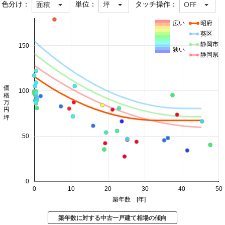
色分け：
単位：
タッチ操作：
面積
坪
OFF
広い
昭府
葵区
静岡市
150
狭い
静岡県
価格 万円/坪
100
50
0
0
10
20
30
40
50
築年数 [年]
築年数に対する中古一戸建て相場の傾向