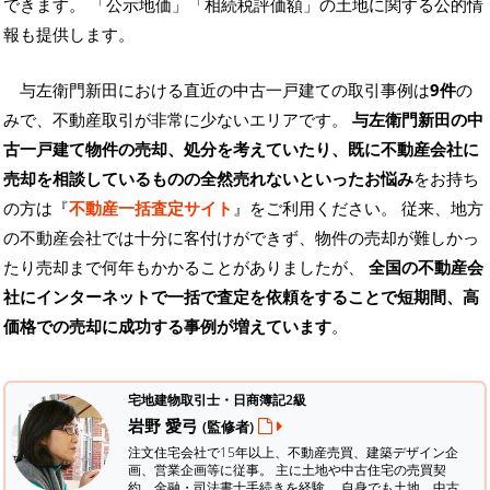
できます。
「公示地価」「相続税評価額」の土地に関する公的情
報も提供します。
与左衛門新田における直近の中古一戸建ての取引事例は
9件
の
みで、不動産取引が非常に少ないエリアです。
与左衛門新田の中
古一戸建て物件の売却、処分を考えていたり、既に不動産会社に
売却を相談しているものの全然売れないといったお悩み
をお持ち
の方は『
不動産一括査定サイト
』をご利用ください。 従来、地方
の不動産会社では十分に客付けができず、物件の売却が難しかっ
たり売却まで何年もかかることがありましたが、
全国の不動産会
社にインターネットで一括で査定を依頼をすることで短期間、高
価格での売却に成功する事例が増えています
。
宅地建物取引士・日商簿記2級
岩野 愛弓
(監修者)
注文住宅会社で15年以上、不動産売買、建築デザイン企
画、営業企画等に従事。 主に土地や中古住宅の売買契
約、金融・司法書士手続きを経験。
自身でも土地、中古