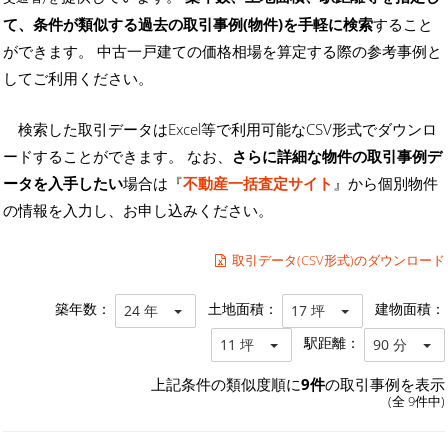
て、条件が類似する過去の取引事例(物件)を手軽に検索
すること
ができます。 中古一戸建ての価格相場を算定する際の参考事例と
してご利用ください。
検索した取引データはExcel等で利用可能なCSV形式でダウンロ
ードすることができます。 なお、
さらに詳細な物件の取引事例デ
ータを入手したい
場合は『
不動産一括査定サイト
』から個別物件
の情報を入力し、お申し込みください。
取引データ(CSV形式)のダウンロード
築年数：
土地面積：
建物面積：
24 年
17 坪
駅距離：
11 坪
90 分
上記条件の類似度順に
9件
の取引事例を表示
(全 9件中)