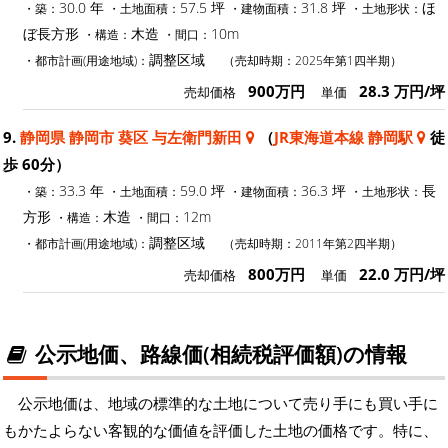
30.0 年
57.5 坪
31.8 坪
ほ
・築：
・土地面積：
・建物面積：
・土地形状：
ぼ長方形
木造
10m
・構造：
・間口：
調整区域
・都市計画(用途地域)：
（売却時期：2025年第1四半期）
900万円
28.3 万円/坪
売却価格
単価
9.
静岡県 静岡市 葵区 与左衛門新田
（
JR東海道本線 静岡駅
徒
歩 60分）
33.3 年
59.0 坪
36.3 坪
長
・築：
・土地面積：
・建物面積：
・土地形状：
方形
木造
12m
・構造：
・間口：
調整区域
・都市計画(用途地域)：
（売却時期：2011年第2四半期）
800万円
22.0 万円/坪
売却価格
単価
公示地価、路線価(相続税評価額)の情報
公示地価は、地域の標準的な土地について売り手にも買い手に
もかたよらない客観的な価値を評価した土地の価格です。特に、