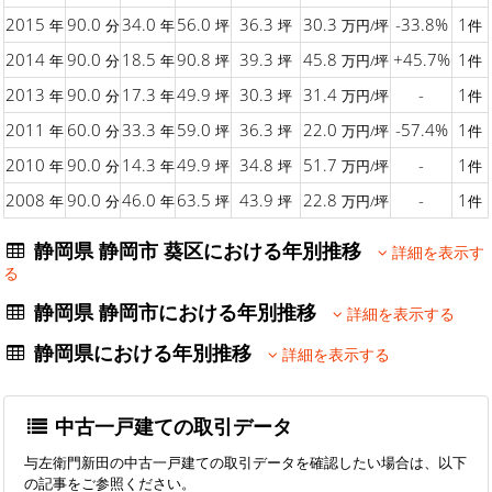
2015
90.0
34.0
56.0
36.3
30.3
-33.8%
1
年
分
年
坪
坪
万円/坪
件
2014
90.0
18.5
90.8
39.3
45.8
+45.7%
1
年
分
年
坪
坪
万円/坪
件
2013
90.0
17.3
49.9
30.3
31.4
-
1
年
分
年
坪
坪
万円/坪
件
2011
60.0
33.3
59.0
36.3
22.0
-57.4%
1
年
分
年
坪
坪
万円/坪
件
2010
90.0
14.3
49.9
34.8
51.7
-
1
年
分
年
坪
坪
万円/坪
件
2008
90.0
46.0
63.5
43.9
22.8
-
1
年
分
年
坪
坪
万円/坪
件
静岡県 静岡市 葵区における年別推移
詳細を表示す
る
静岡県 静岡市における年別推移
詳細を表示する
静岡県における年別推移
詳細を表示する
中古一戸建ての取引データ
与左衛門新田の中古一戸建ての取引データを確認したい場合は、以下
の記事をご参照ください。