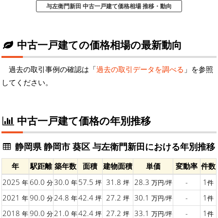
与左衛門新田 中古一戸建て価格相場 推移・動向
中古一戸建ての価格相場の最新動向
過去の取引事例の確認は「
過去の取引データを調べる
」を参照
してください。
中古一戸建て価格の年別推移
静岡県 静岡市 葵区 与左衛門新田における年別推移
年
駅距離
築年数
面積
建物面積
単価
変動率
件数
2025
60.0
30.0
57.5
31.8
28.3
-
1
年
分
年
坪
坪
万円/坪
件
2021
90.0
24.8
42.4
27.2
30.1
-
1
年
分
年
坪
坪
万円/坪
件
2018
90.0
21.0
42.4
27.2
33.1
-
1
年
分
年
坪
坪
万円/坪
件