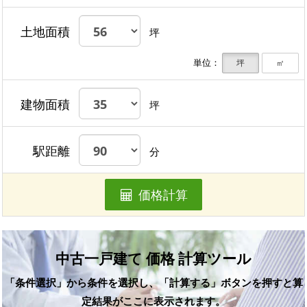
土地面積
坪
単位：
坪
㎡
建物面積
坪
駅距離
分
価格計算
中古一戸建て 価格 計算ツール
「条件選択」から条件を選択し、「計算する」ボタンを押すと算
定結果がここに表示されます。