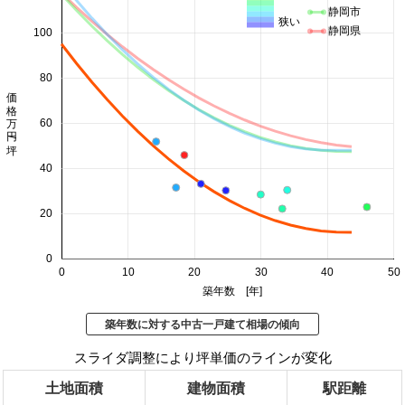
静岡市
狭い
静岡県
100
80
価格 万円/坪
60
40
20
0
0
10
20
30
40
50
築年数 [年]
築年数に対する中古一戸建て相場の傾向
スライダ調整により坪単価のラインが変化
土地面積
建物面積
駅距離