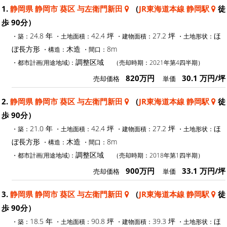
1.
静岡県 静岡市 葵区 与左衛門新田
（
JR東海道本線 静岡駅
徒
歩 90分）
24.8 年
42.4 坪
27.2 坪
ほ
・築：
・土地面積：
・建物面積：
・土地形状：
ぼ長方形
木造
8m
・構造：
・間口：
調整区域
・都市計画(用途地域)：
（売却時期：2021年第4四半期）
820万円
30.1 万円/坪
売却価格
単価
2.
静岡県 静岡市 葵区 与左衛門新田
（
JR東海道本線 静岡駅
徒
歩 90分）
21.0 年
42.4 坪
27.2 坪
ほ
・築：
・土地面積：
・建物面積：
・土地形状：
ぼ長方形
木造
8m
・構造：
・間口：
調整区域
・都市計画(用途地域)：
（売却時期：2018年第1四半期）
900万円
33.1 万円/坪
売却価格
単価
3.
静岡県 静岡市 葵区 与左衛門新田
（
JR東海道本線 静岡駅
徒
歩 90分）
18.5 年
90.8 坪
39.3 坪
ほ
・築：
・土地面積：
・建物面積：
・土地形状：