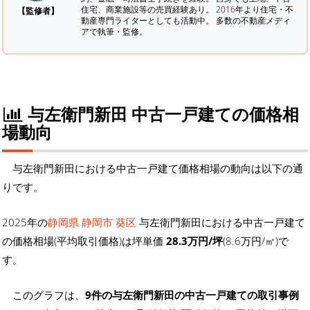
住宅、商業施設等の売買経験あり。 2016年より住宅・不
【監修者】
動産専門ライターとしても活動中。 多数の不動産メディ
アで執筆・監修。
与左衛門新田 中古一戸建ての価格相
場動向
与左衛門新田における中古一戸建て価格相場の動向は以下の通
りです。
2025年の
静岡県 静岡市 葵区
与左衛門新田における中古一戸建て
の価格相場(平均取引価格)は坪単価
28.3万円/坪
(8.6万円/㎡)で
す。
このグラフは、
9件の与左衛門新田の中古一戸建ての取引事例