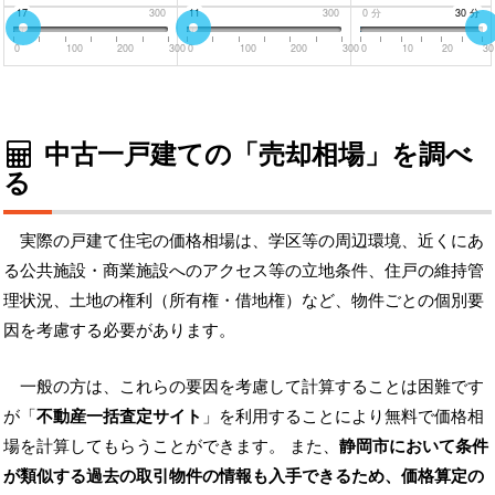
0
17
300
0
11
300
0
分
30
30
分
分
0
100
200
300
0
100
200
300
0
10
20
30
中古一戸建ての「売却相場」を調べ
る
実際の戸建て住宅の価格相場は、学区等の周辺環境、近くにあ
る公共施設・商業施設へのアクセス等の立地条件、住戸の維持管
理状況、土地の権利（所有権・借地権）など、物件ごとの個別要
因を考慮する必要があります。
一般の方は、これらの要因を考慮して計算することは困難です
が「
不動産一括査定サイト
」を利用することにより無料で価格相
場を計算してもらうことができます。 また、
静岡市において条件
が類似する過去の取引物件の情報も入手できるため、価格算定の