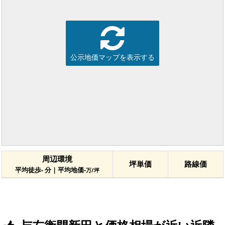
公示地価マップを表示する
周辺環境
坪単価
路線価
平均徒歩- 分 | 平均地価-
万/坪