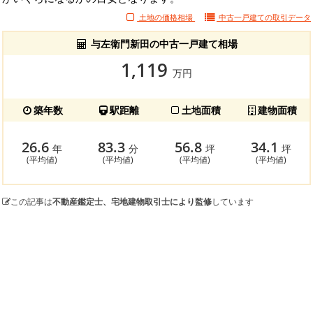
土地の価格相場
中古一戸建ての
取引データ
与左衛門新田の中古一戸建て相場
1,119
万円
築年数
駅距離
土地面積
建物面積
26.6
83.3
56.8
34.1
年
分
坪
坪
(平均値)
(平均値)
(平均値)
(平均値)
この記事は
不動産鑑定士、宅地建物取引士により監修
しています