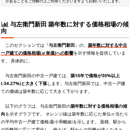
があることをご理解の上ご利用くださいますようお願いいたします。
与左衛門新田 築年数に対する価格相場の傾
向
このセクションでは『
与左衛門新田
』の、
築年数に対する中古
一戸建ての価格相場(㎡単価)への影響
を示す情報を提供していま
す。 具体的に、
与左衛門新田の中古一戸建ては、
築10年で価格が30%以上
(-34.27%)と大きく下落
します。与左衛門新田では、中古一戸建
ての価値は築年数に応じて大きく下がります。
以下のグラフは、与左衛門新田の
築年数に対する価格相場の傾
向
を示すグラフです。 オレンジ線は築年数に応じた単位㎡当たり
の平均中古一戸建て価格(最小乖離線)を示します。 面積、駅から
の距離等に応じて変化し、例えば、駅からの距離が遠くなると、