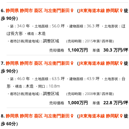
6.
静岡県 静岡市 葵区 与左衛門新田
（
JR東海道本線 静岡駅
徒
歩 90分）
34.0 年
56.0 坪
36.3 坪
ほ
・築：
・土地面積：
・建物面積：
・土地形状：
ぼ長方形
木造
・構造：
調整区域
・都市計画(用途地域)：
（売却時期：2015年第1四半期）
1,100万円
30.3 万円/坪
売却価格
単価
7.
静岡県 静岡市 葵区 与左衛門新田
（
JR東海道本線 静岡駅
徒
歩 90分）
46.0 年
63.5 坪
43.9 坪
台
・築：
・土地面積：
・建物面積：
・土地形状：
形
木造
10.8m
・構造：
・間口：
調整区域
・都市計画(用途地域)：
（売却時期：2008年第1四半期）
1,000万円
22.8 万円/坪
売却価格
単価
8.
静岡県 静岡市 葵区 与左衛門新田
（
JR東海道本線 静岡駅
徒
歩 60分）