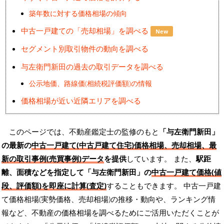
築年数に対する価格相場の傾向
中古一戸建ての「売却相場」を調べる
New
セグメント別取引物件の動向を調べる
与左衛門新田の過去の取引データを調べる
公示地価、路線価(相続税評価額)の情報
価格相場が近い近隣エリアを調べる
このページでは、不動産鑑定士の監修のもと
「与左衛門新田」
の最新の
中古一戸建て(中古戸建て住宅)価格相場、売却相場、最
新の取引事例(売買事例)データ
を提供
しています。 また、
駅距
離、面積などを指定して「与左衛門新田」の
中古一戸建て価格(値
段、評価額)を即座に計算(査定)
することもできます。 中古一戸建
て価格相場(実勢価格、売却相場)の推移・動向や、ランキング情
報など、不動産の価格相場を調べるためにご活用いただくことが