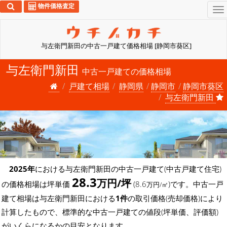
物件価格査定
To
na
与左衛門新田の中古一戸建て価格相場 [静岡市葵区]
与左衛門新田
中古一戸建ての価格相場
戸建て相場
静岡県
静岡市
静岡市葵区
与左衛門新田
2025年
における与左衛門新田の中古一戸建て(中古戸建て住宅)
28.3
万円/坪
の価格相場は坪単価
(8.6
)です。中古一戸
万円/㎡
建て相場は与左衛門新田における
1件
の取引価格(売却価格)により
計算したもので、標準的な中古一戸建ての値段(坪単価、評価額)
がいくらになるかの目安となります。