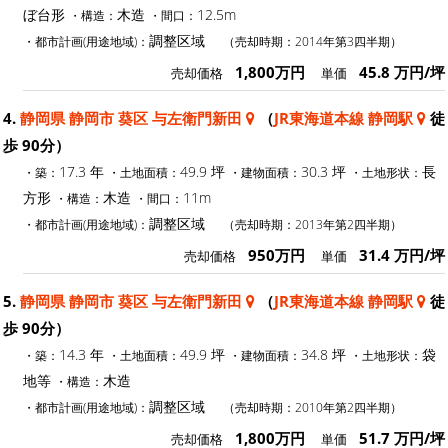
ぼ台形
木造
12.5m
・構造：
・間口：
調整区域
・都市計画(用途地域)：
（売却時期：2014年第3四半期）
1,800万円
45.8 万円/坪
売却価格
単価
4.
静岡県 静岡市 葵区 与左衛門新田
（
JR東海道本線 静岡駅
徒
歩 90分）
17.3 年
49.9 坪
30.3 坪
長
・築：
・土地面積：
・建物面積：
・土地形状：
方形
木造
11m
・構造：
・間口：
調整区域
・都市計画(用途地域)：
（売却時期：2013年第2四半期）
950万円
31.4 万円/坪
売却価格
単価
5.
静岡県 静岡市 葵区 与左衛門新田
（
JR東海道本線 静岡駅
徒
歩 90分）
14.3 年
49.9 坪
34.8 坪
袋
・築：
・土地面積：
・建物面積：
・土地形状：
地等
木造
・構造：
調整区域
・都市計画(用途地域)：
（売却時期：2010年第2四半期）
1,800万円
51.7 万円/坪
売却価格
単価