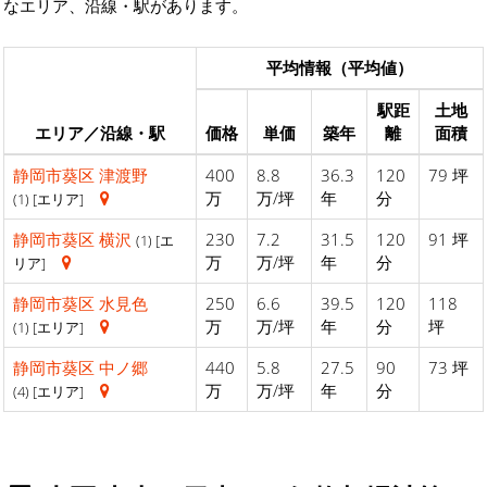
なエリア、沿線・駅があります。
平均情報（平均値）
駅距
土地
エリア／沿線・駅
価格
単価
築年
離
面積
静岡市葵区
津渡野
400
8.8
36.3
120
79 坪
万
万/坪
年
分
(1) [エリア]
静岡市葵区
横沢
230
7.2
31.5
120
91 坪
(1) [エ
万
万/坪
年
分
リア]
静岡市葵区
水見色
250
6.6
39.5
120
118
万
万/坪
年
分
坪
(1) [エリア]
静岡市葵区
中ノ郷
440
5.8
27.5
90
73 坪
万
万/坪
年
分
(4) [エリア]