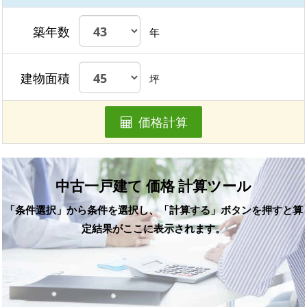
築年数
年
建物面積
坪
価格計算
中古一戸建て 価格 計算ツール
「条件選択」から条件を選択し、「計算する」ボタンを押すと算
定結果がここに表示されます。