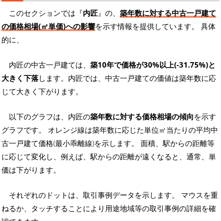
このセクションでは『
内匠
』の、
築年数に対する中古一戸建て
の価格相場(㎡単価)への影響
を示す情報を提供しています。 具体
的に、
内匠の中古一戸建ては、
築10年で価格が30%以上(-31.75%)と
大きく下落
します。内匠では、中古一戸建ての価値は築年数に応
じて大きく下がります。
以下のグラフは、内匠の
築年数に対する価格相場の傾向
を示す
グラフです。 オレンジ線は築年数に応じた単位㎡当たりの平均中
古一戸建て価格(最小乖離線)を示します。 面積、駅からの距離等
に応じて変化し、例えば、駅からの距離が遠くなると、通常、単
価は下がります。
それぞれのドットは、取引事例データを示します。 マウスを重
ねるか、タッチすることにより用途地域等の取引事例の詳細を確