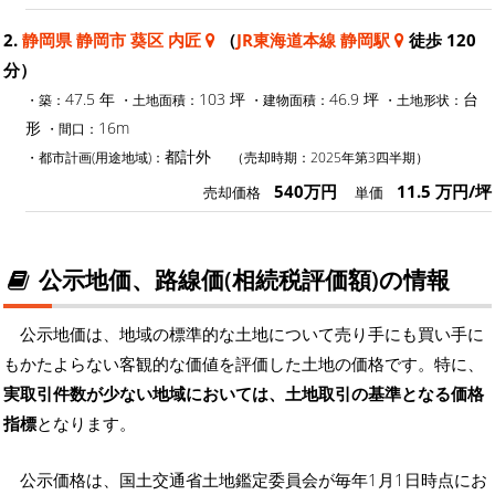
2.
静岡県 静岡市 葵区 内匠
（
JR東海道本線 静岡駅
徒歩 120
分）
47.5 年
103 坪
46.9 坪
台
・築：
・土地面積：
・建物面積：
・土地形状：
形
16m
・間口：
都計外
・都市計画(用途地域)：
（売却時期：2025年第3四半期）
540万円
11.5 万円/坪
売却価格
単価
公示地価、路線価(相続税評価額)の情報
公示地価は、地域の標準的な土地について売り手にも買い手に
もかたよらない客観的な価値を評価した土地の価格です。特に、
実取引件数が少ない地域においては、土地取引の基準となる価格
指標
となります。
公示価格は、国土交通省土地鑑定委員会が毎年1月1日時点にお