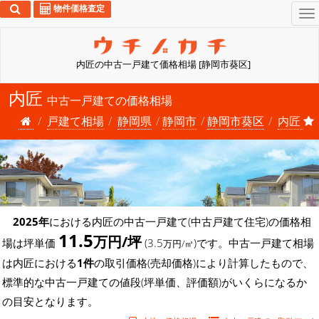
物件価格査定
To
na
内匠の中古一戸建て価格相場 [静岡市葵区]
内匠
中古一戸建ての価格相場
戸建て相場
静岡県
静岡市
静岡市葵区
内匠
2025年
における内匠の中古一戸建て(中古戸建て住宅)の価格相
11.5
万円/坪
場は坪単価
(3.5
)です。中古一戸建て相場
万円/㎡
は内匠における
1件
の取引価格(売却価格)により計算したもので、
標準的な中古一戸建ての値段(坪単価、評価額)がいくらになるか
の目安となります。