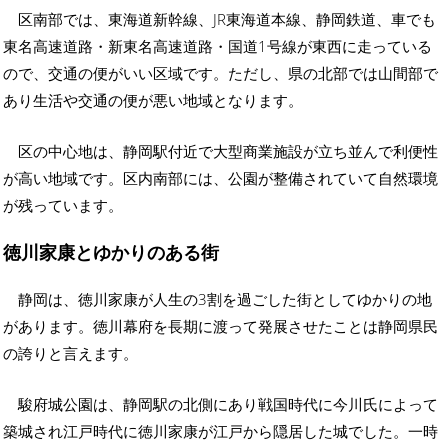
区南部では、東海道新幹線、JR東海道本線、静岡鉄道、車でも
東名高速道路・新東名高速道路・国道1号線が東西に走っている
ので、交通の便がいい区域です。ただし、県の北部では山間部で
あり生活や交通の便が悪い地域となります。
区の中心地は、静岡駅付近で大型商業施設が立ち並んで利便性
が高い地域です。区内南部には、公園が整備されていて自然環境
が残っています。
徳川家康とゆかりのある街
静岡は、徳川家康が人生の3割を過ごした街としてゆかりの地
があります。徳川幕府を長期に渡って発展させたことは静岡県民
の誇りと言えます。
駿府城公園は、静岡駅の北側にあり戦国時代に今川氏によって
築城され江戸時代に徳川家康が江戸から隠居した城でした。一時