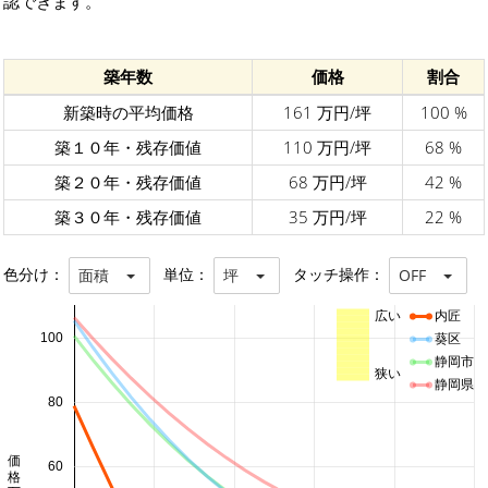
認できます。
築年数
価格
割合
新築時の平均価格
161 万円/坪
100 %
築１０年・残存価値
110 万円/坪
68 %
築２０年・残存価値
68 万円/坪
42 %
築３０年・残存価値
35 万円/坪
22 %
色分け：
単位：
タッチ操作：
面積
坪
OFF
広い
内匠
100
葵区
静岡市
狭い
静岡県
80
60