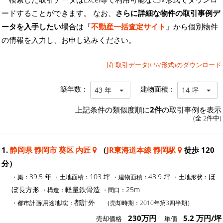
ードすることができます。 なお、
さらに詳細な物件の取引事例デ
ータを入手したい
場合は『
不動産一括査定サイト
』から個別物件
の情報を入力し、お申し込みください。
取引データ(CSV形式)のダウンロード
築年数：
建物面積：
43 年
14 坪
上記条件の類似度順に
2件
の取引事例を表示
(全 2件中)
1.
静岡県 静岡市 葵区 内匠
（
JR東海道本線 静岡駅
徒歩 120
分）
39.5 年
103 坪
43.9 坪
ほ
・築：
・土地面積：
・建物面積：
・土地形状：
ぼ長方形
軽量鉄骨造
25m
・構造：
・間口：
都計外
・都市計画(用途地域)：
（売却時期：2010年第3四半期）
230万円
5.2 万円/坪
売却価格
単価