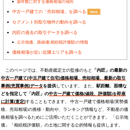
築年数に対する価格相場の傾向
中古一戸建ての「売却相場」を調べる
New
セグメント別取引物件の動向を調べる
内匠の過去の取引データを調べる
公示地価、路線価(相続税評価額)の情報
価格相場が近い近隣エリアを調べる
このページでは、不動産鑑定士の監修のもと
「内匠」の最新の
中古一戸建て(中古戸建て住宅)価格相場、売却相場、最新の取引
事例(売買事例)データ
を提供
しています。 また、
駅距離、面積な
どを指定して「内匠」の
中古一戸建て価格(値段、評価額)を即座
に計算(査定)
することもできます。 中古一戸建て価格相場(実勢価
格、売却相場)の推移・動向や、ランキング情報など、不動産の価
格相場を調べるためにご活用いただくことができます。
「公示地
価」「相続税評価額」の土地に関する公的情報も提供します。