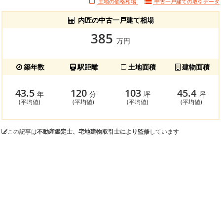
土地の価格相場
中古一戸建ての
取引データ
内匠の中古一戸建て相場
385
万円
築年数
駅距離
土地面積
建物面積
43.5
120
103
45.4
年
分
坪
坪
(平均値)
(平均値)
(平均値)
(平均値)
この記事は
不動産鑑定士、宅地建物取引士により監修
しています