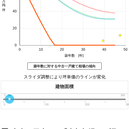
価格 万円/坪
40
20
0
0
10
20
30
40
50
築年数 [年]
築年数に対する中古一戸建て相場の傾向
スライダ調整により坪単価のラインが変化
建物面積
0
14
300
0
100
200
30