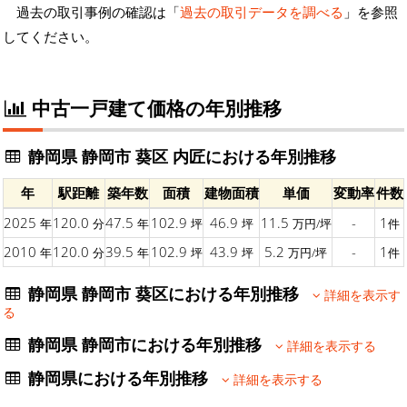
過去の取引事例の確認は「
過去の取引データを調べる
」を参照
してください。
中古一戸建て価格の年別推移
静岡県 静岡市 葵区 内匠における年別推移
年
駅距離
築年数
面積
建物面積
単価
変動率
件数
2025
120.0
47.5
102.9
46.9
11.5
-
1
年
分
年
坪
坪
万円/坪
件
2010
120.0
39.5
102.9
43.9
5.2
-
1
年
分
年
坪
坪
万円/坪
件
静岡県 静岡市 葵区における年別推移
詳細を表示す
る
静岡県 静岡市における年別推移
詳細を表示する
静岡県における年別推移
詳細を表示する