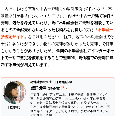
内匠における直近の中古一戸建ての取引事例は
2件
のみで、不
動産取引が非常に少ないエリアです。
内匠の中古一戸建て物件の
売却、処分を考えていたり、既に不動産会社に売却を相談してい
るものの全然売れないといったお悩み
をお持ちの方は『
不動産一
括査定サイト
』をご利用ください。 従来、地方の不動産会社では
十分に客付けができず、物件の売却が難しかったり売却まで何年
もかかることがありましたが、
全国の不動産会社にインターネッ
トで一括で査定を依頼をすることで短期間、高価格での売却に成
功する事例が増えています
。
宅地建物取引士・日商簿記2級
岩野 愛弓
(監修者)
注文住宅会社で15年以上、不動産売買、建築デザイン企
画、営業企画等に従事。 主に土地や中古住宅の売買契
約、金融・司法書士手続きを経験。
自身でも土地、中古
住宅、商業施設等の売買経験あり。 2016年より住宅・不
【監修者】
動産専門ライターとしても活動中。 多数の不動産メディ
アで執筆・監修。