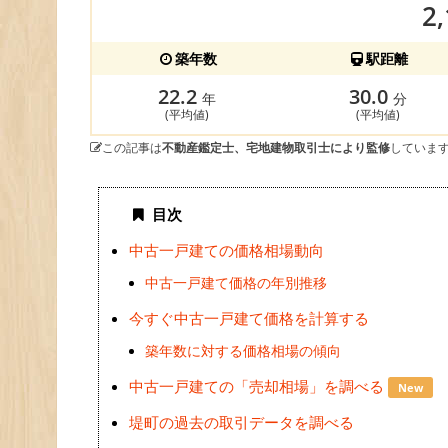
2
築年数
駅距離
22.2
30.0
年
分
(平均値)
(平均値)
この記事は
不動産鑑定士、宅地建物取引士により監修
していま
目次
中古一戸建ての価格相場動向
中古一戸建て価格の年別推移
今すぐ中古一戸建て価格を計算する
築年数に対する価格相場の傾向
中古一戸建ての「売却相場」を調べる
New
堤町の過去の取引データを調べる