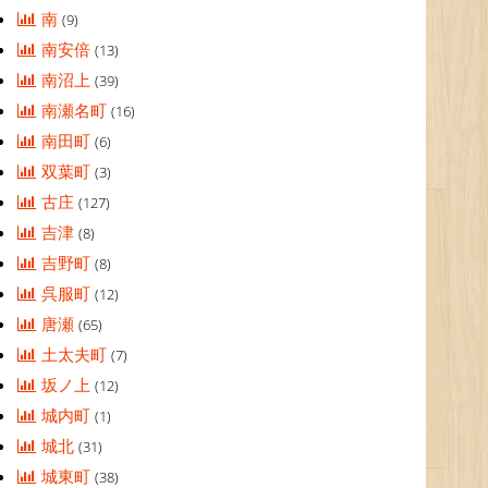
南
(9)
南安倍
(13)
南沼上
(39)
南瀬名町
(16)
南田町
(6)
双葉町
(3)
古庄
(127)
吉津
(8)
吉野町
(8)
呉服町
(12)
唐瀬
(65)
土太夫町
(7)
坂ノ上
(12)
城内町
(1)
城北
(31)
城東町
(38)