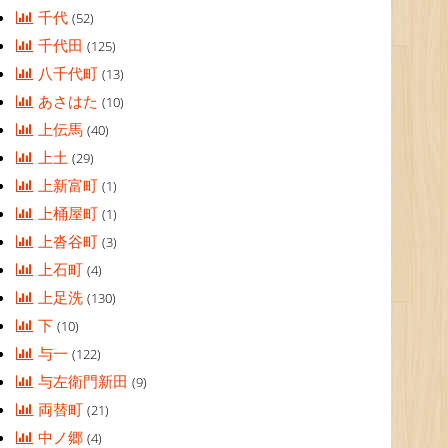
千代
(52)
千代田
(125)
八千代町
(13)
あさはた
(10)
上伝馬
(40)
上土
(29)
上新富町
(1)
上桶屋町
(1)
上沓谷町
(3)
上石町
(4)
上足洗
(130)
下
(10)
与一
(122)
与左衛門新田
(9)
両替町
(21)
中ノ郷
(4)