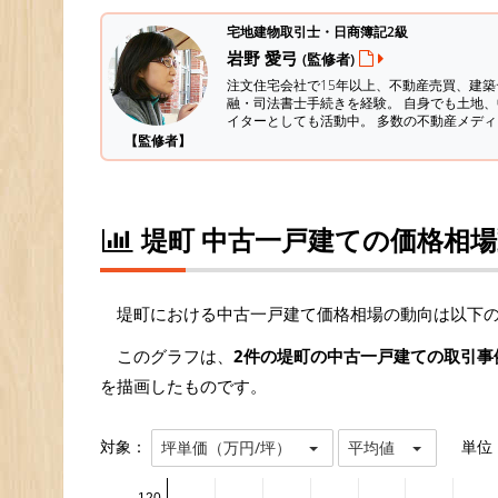
宅地建物取引士・日商簿記2級
岩野 愛弓
(監修者)
注文住宅会社で15年以上、不動産売買、建
融・司法書士手続きを経験。
自身でも土地、
イターとしても活動中。 多数の不動産メデ
【監修者】
堤町 中古一戸建ての価格相
堤町における中古一戸建て価格相場の動向は以下
このグラフは、
2件の堤町の中古一戸建ての取引事
を描画したものです。
対象：
単位
坪単価（万円/坪）
平均値