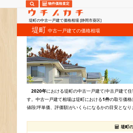
物件価格査定
堤町の中古一戸建て価格相場 [静岡市葵区]
堤町
中古一戸建ての価格相場
2020年
における堤町の中古一戸建て(中古戸建て住
す。中古一戸建て相場は堤町における
1件
の取引価格
値段(坪単価、評価額)がいくらになるかの目安となり
堤町の