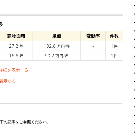
移
建物面積
単価
変動率
件数
27.2
102.8
-
1
坪
万円/坪
件
16.6
90.2
-
1
坪
万円/坪
件
詳細を表示する
表示する
下の記事をご参照ください。