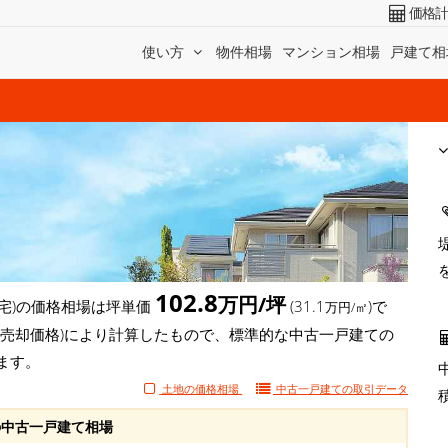
価格
使い方
物件相場
マンション相場
戸建て相
102.8
万円/坪
宅)の価格相場は坪単価
(31.1
)で
万円/㎡
(売却価格)により計算したもので、標準的な中古一戸建ての
ます。
土地の価格相場
中古一戸建ての
取引データ
中古一戸建て相場