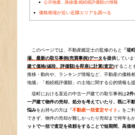
公示地価、路線価(相続税評価額)の情報
価格相場が近い近隣エリアを調べる
このページでは、不動産鑑定士の監修のもと
「堤
場、最新の取引事例(売買事例)データ
を提供
していま
建て価格(値段、評価額)を即座に計算(査定)
すること
推移・動向や、ランキング情報など、不動産の価格
地価」「相続税評価額」の土地に関する公的情報も
堤町における直近の中古一戸建ての取引事例は
2件
一戸建て物件の売却、処分を考えていたり、既に不
悩み
をお持ちの方は『
不動産一括査定サイト
』をご
できず、物件の売却が難しかったり売却まで何年も
ットで一括で査定を依頼をすることで短期間、高価