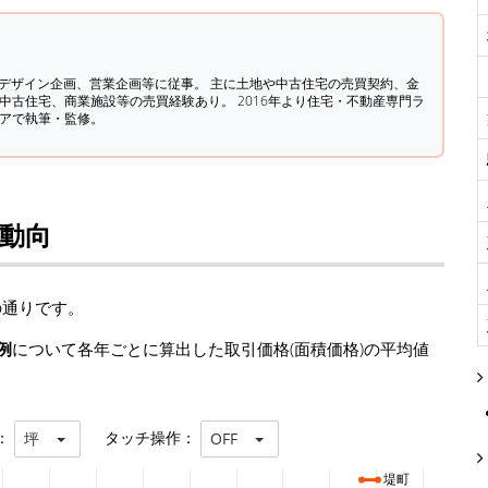
築デザイン企画、営業企画等に従事。 主に土地や中古住宅の売買契約、金
中古住宅、商業施設等の売買経験あり。 2016年より住宅・不動産専門ラ
ィアで執筆・監修。
場動向
の通りです。
例
について各年ごとに算出した取引価格(面積価格)の平均値
：
タッチ操作：
坪
OFF
堤町