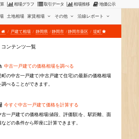
計算
相場グラフ
取引データ
相場推移
地価公示
場
土地相場
家賃相場
その他
沿線レポート
戸建て相場
静岡県
静岡市
静岡市葵区
堤町
コンテンツ一覧
中古一戸建ての価格相場を調べる
堤町の中古一戸建て(中古戸建て住宅)の最新の価格相場
を調べることができます。
今すぐ中古一戸建て価格を計算する
中古一戸建ての価格相場(値段、評価額)を、駅距離、面
積などの条件から即座に計算できます。