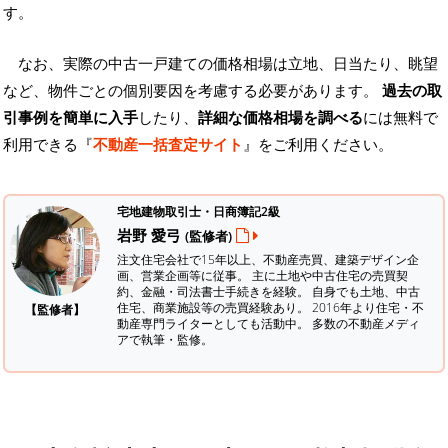
す。
なお、実際の中古一戸建ての価格相場は立地、日当たり、眺望
など、物件ごとの個別要因を考慮する必要があります。
過去の取
引事例を簡単に入手
したり、
詳細な価格相場を調べる
には無料で
利用できる『
不動産一括査定サイト
』をご利用ください。
宅地建物取引士・日商簿記2級
岩野 愛弓
(監修者)
注文住宅会社で15年以上、不動産売買、建築デザイン企
画、営業企画等に従事。 主に土地や中古住宅の売買契
約、金融・司法書士手続きを経験。
自身でも土地、中古
住宅、商業施設等の売買経験あり。 2016年より住宅・不
【監修者】
動産専門ライターとしても活動中。 多数の不動産メディ
アで執筆・監修。