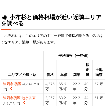
小布杉と価格相場が近い近隣エリア
を調べる
小布杉には、このエリアの中古一戸建て価格相場と近い次のよ
うなエリア、沿線・駅があります。
平均情報（平均値）
駅
距
土地
エリア／沿線・駅
価格
単価
築年
離
面積
静岡市
葵区
4,375
85.6
22.2
40
57 坪
(4,736) [エリ
万
万/坪
年
分
ア]
静岡市葵区
池ケ谷東
3,267
83.2
22.2
44
61 坪
万
万/坪
年
分
(15) [エリア]