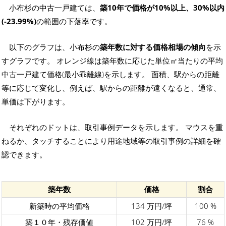
小布杉の中古一戸建ては、
築10年で価格が10%以上、30%以内
(-23.99%)
の範囲の下落率です。
以下のグラフは、小布杉の
築年数に対する価格相場の傾向
を示
すグラフです。 オレンジ線は築年数に応じた単位㎡当たりの平均
中古一戸建て価格(最小乖離線)を示します。 面積、駅からの距離
等に応じて変化し、例えば、駅からの距離が遠くなると、通常、
単価は下がります。
それぞれのドットは、取引事例データを示します。 マウスを重
ねるか、タッチすることにより用途地域等の取引事例の詳細を確
認できます。
築年数
価格
割合
新築時の平均価格
134 万円/坪
100 %
築１０年・残存価値
102 万円/坪
76 %