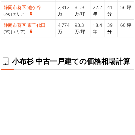
静岡市葵区
池ケ谷
2,812
81.9
22.2
41
56 坪
万
万/坪
年
分
(24) [エリア]
静岡市葵区
東千代田
4,774
93.3
18.4
39
60 坪
万
万/坪
年
分
(35) [エリア]
小布杉 中古一戸建ての価格相場計算