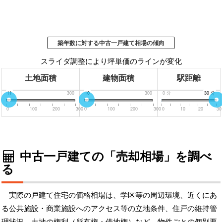
築年数に対する中古一戸建て相場の傾向
スライダ調整により坪単価のラインが変化
土地面積
建物面積
駅距離
0
11
300
0
10
300
0
分
30
30
分
分
0
100
200
300
0
100
200
300
0
10
20
30
中古一戸建ての「売却相場」を調べ
る
実際の戸建て住宅の価格相場は、学区等の周辺環境、近くにあ
る公共施設・商業施設へのアクセス等の立地条件、住戸の維持管
理状況、土地の権利（所有権・借地権）など、物件ごとの個別要