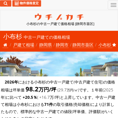
物件価格査定
To
na
小布杉の中古一戸建て価格相場 [静岡市葵区]
小布杉
中古一戸建ての価格相場
戸建て相場
静岡県
静岡市
静岡市葵区
小布杉
2026年
における小布杉の中古一戸建て(中古戸建て住宅)の価格
98.2
万円/坪
相場は坪単価
(29.7
)です。１年前(2025
万円/㎡
年)に比べて
+20.5％
( +16.7万/坪)と上昇しています。中古一戸建
て相場は小布杉における
71件
の取引価格(売却価格)により計算し
たもので、標準的な中古一戸建ての値段(坪単価、評価額)がいく