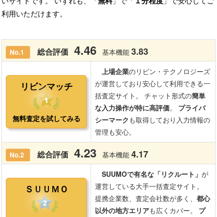
いサイトです。 いずれも、「
無料
」で「
１分程度
」で安心してご
利用いただけます。