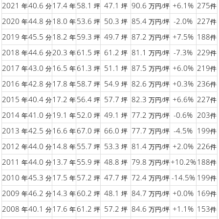
2021
40.6
17.4
58.1
47.1
90.6
+6.1%
275
年
分
年
坪
坪
万円/坪
件
2020
44.8
18.0
53.6
50.3
85.4
-2.0%
227
年
分
年
坪
坪
万円/坪
件
2019
45.5
18.2
59.3
49.7
87.2
+7.5%
188
年
分
年
坪
坪
万円/坪
件
2018
44.6
20.3
61.5
61.2
81.1
-7.3%
229
年
分
年
坪
坪
万円/坪
件
2017
43.0
16.5
61.3
51.1
87.5
+6.0%
219
年
分
年
坪
坪
万円/坪
件
2016
42.8
17.8
58.7
54.9
82.6
+0.3%
236
年
分
年
坪
坪
万円/坪
件
2015
40.4
17.2
56.4
57.7
82.3
+6.6%
227
年
分
年
坪
坪
万円/坪
件
2014
41.0
19.1
52.0
49.1
77.2
-0.6%
203
年
分
年
坪
坪
万円/坪
件
2013
42.5
16.6
67.0
66.0
77.7
-4.5%
199
年
分
年
坪
坪
万円/坪
件
2012
44.0
14.8
55.7
53.3
81.4
+2.0%
226
年
分
年
坪
坪
万円/坪
件
2011
44.0
13.7
55.9
48.8
79.8
+10.2%
188
年
分
年
坪
坪
万円/坪
件
2010
45.3
17.5
57.2
47.7
72.4
-14.5%
199
年
分
年
坪
坪
万円/坪
件
2009
46.2
14.3
60.2
48.1
84.7
+0.0%
169
年
分
年
坪
坪
万円/坪
件
2008
40.1
17.6
61.2
57.2
84.6
+1.1%
153
年
分
年
坪
坪
万円/坪
件