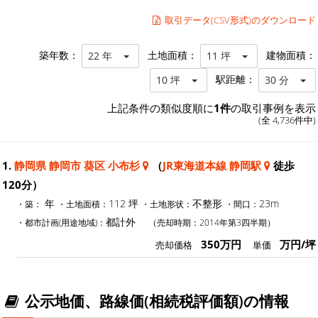
取引データ(CSV形式)のダウンロード
築年数：
土地面積：
建物面積：
22 年
11 坪
駅距離：
10 坪
30 分
上記条件の類似度順に
1件
の取引事例を表示
(全 4,736件中)
1.
静岡県 静岡市 葵区 小布杉
（
JR東海道本線 静岡駅
徒歩
120分）
年
112 坪
不整形
23m
・築：
・土地面積：
・土地形状：
・間口：
都計外
・都市計画(用途地域)：
（売却時期：2014年第3四半期）
350万円
万円/坪
売却価格
単価
公示地価、路線価(相続税評価額)の情報