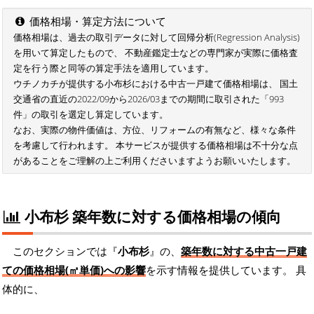
価格相場・算定方法について
価格相場は、過去の取引データに対して回帰分析(Regression Analysis)
を用いて算定したもので、 不動産鑑定士などの専門家が実際に価格査
定を行う際と同等の算定手法を適用しています。
ウチノカチが提供する小布杉における中古一戸建て価格相場は、 国土
交通省の直近の2022/09から2026/03までの期間に取引された「993
件」の取引を選定し算定しています。
なお、実際の物件価値は、方位、リフォームの有無など、様々な条件
を考慮して行われます。 本サービスが提供する価格相場は不十分な点
があることをご理解の上ご利用くださいますようお願いいたします。
小布杉 築年数に対する価格相場の傾向
このセクションでは『
小布杉
』の、
築年数に対する中古一戸建
ての価格相場(㎡単価)への影響
を示す情報を提供しています。 具
体的に、