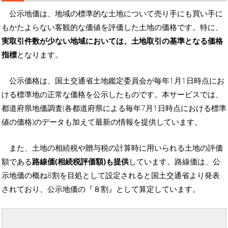
公示地価は、地域の標準的な土地について売り手にも買い手に
もかたよらない客観的な価値を評価した土地の価格です。特に、
実取引件数が少ない地域においては、土地取引の基準となる価格
指標
となります。
公示価格は、国土交通省土地鑑定委員会が毎年1月1日時点にお
ける標準地の正常な価格を公示したものです。本サービスでは、
都道府県地価調査(各都道府県による毎年7月1日時点における標準
値の価格)のデータも加えて最新の情報を提供しています。
また、土地の相続税や贈与税の計算時に用いられる土地の評価
額である
路線価(相続税評価額)も提供
しています。路線価は、公
示地価の概ね8割を目処として設定されると国土交通省より発表
されており、公示地価の『８割』として算定しています。