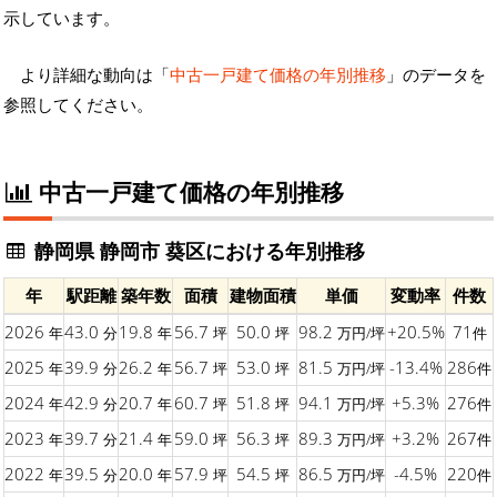
示しています。
より詳細な動向は「
中古一戸建て価格の年別推移
」のデータを
参照してください。
中古一戸建て価格の年別推移
静岡県 静岡市 葵区における年別推移
年
駅距離
築年数
面積
建物面積
単価
変動率
件数
2026
43.0
19.8
56.7
50.0
98.2
+20.5%
71
年
分
年
坪
坪
万円/坪
件
2025
39.9
26.2
56.7
53.0
81.5
-13.4%
286
年
分
年
坪
坪
万円/坪
件
2024
42.9
20.7
60.7
51.8
94.1
+5.3%
276
年
分
年
坪
坪
万円/坪
件
2023
39.7
21.4
59.0
56.3
89.3
+3.2%
267
年
分
年
坪
坪
万円/坪
件
2022
39.5
20.0
57.9
54.5
86.5
-4.5%
220
年
分
年
坪
坪
万円/坪
件