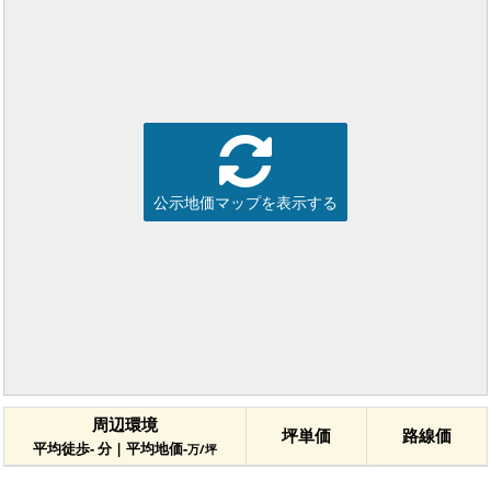
公示地価マップを表示する
周辺環境
坪単価
路線価
平均徒歩- 分 | 平均地価-
万/坪