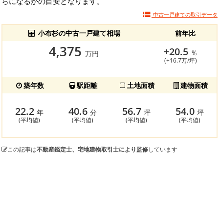
らになるかの目安となります。
中古一戸建ての
取引データ
小布杉の中古一戸建て相場
前年比
4,375
+20.5
％
万円
(+16.7万/坪)
築年数
駅距離
土地面積
建物面積
22.2
40.6
56.7
54.0
年
分
坪
坪
(平均値)
(平均値)
(平均値)
(平均値)
この記事は
不動産鑑定士、宅地建物取引士により監修
しています