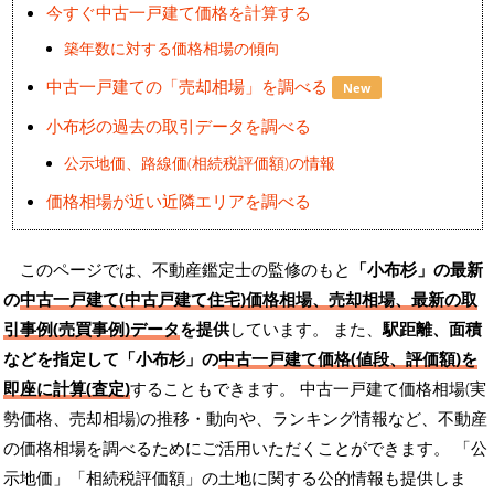
今すぐ中古一戸建て価格を計算する
築年数に対する価格相場の傾向
中古一戸建ての「売却相場」を調べる
New
小布杉の過去の取引データを調べる
公示地価、路線価(相続税評価額)の情報
価格相場が近い近隣エリアを調べる
このページでは、不動産鑑定士の監修のもと
「小布杉」の最新
の
中古一戸建て(中古戸建て住宅)価格相場、売却相場、最新の取
引事例(売買事例)データ
を提供
しています。 また、
駅距離、面積
などを指定して「小布杉」の
中古一戸建て価格(値段、評価額)を
即座に計算(査定)
することもできます。 中古一戸建て価格相場(実
勢価格、売却相場)の推移・動向や、ランキング情報など、不動産
の価格相場を調べるためにご活用いただくことができます。
「公
示地価」「相続税評価額」の土地に関する公的情報も提供しま