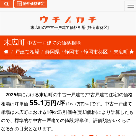
物件価格査定
To
na
末広町の中古一戸建て価格相場 [静岡市葵区]
末広町
中古一戸建ての価格相場
戸建て相場
静岡県
静岡市
静岡市葵区
末広町
2025年
における末広町の中古一戸建て(中古戸建て住宅)の価格
55.1
万円/坪
相場は坪単価
(16.7
)です。中古一戸建て
万円/㎡
相場は末広町における
1件
の取引価格(売却価格)により計算したも
ので、標準的な中古一戸建ての値段(坪単価、評価額)がいくらに
なるかの目安となります。