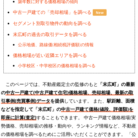
築年数に対する価格相場の傾向
中古一戸建ての「売却相場」を調べる
New
セグメント別取引物件の動向を調べる
末広町の過去の取引データを調べる
公示地価、路線価(相続税評価額)の情報
価格相場が近い近隣エリアを調べる
小学校区・中学校区の価格相場を調べる
このページでは、不動産鑑定士の監修のもと
「末広町」の最新
の
中古一戸建て(中古戸建て住宅)価格相場、売却相場、最新の取
引事例(売買事例)データ
を提供
しています。 また、
駅距離、面積
などを指定して「末広町」の
中古一戸建て価格(値段、評価額)を
即座に計算(査定)
することもできます。 中古一戸建て価格相場(実
勢価格、売却相場)の推移・動向や、ランキング情報など、不動産
の価格相場を調べるためにご活用いただくことができます。
「公