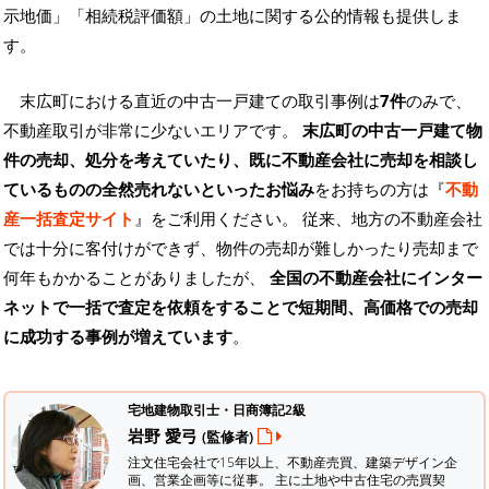
示地価」「相続税評価額」の土地に関する公的情報も提供しま
す。
末広町における直近の中古一戸建ての取引事例は
7件
のみで、
不動産取引が非常に少ないエリアです。
末広町の中古一戸建て物
件の売却、処分を考えていたり、既に不動産会社に売却を相談し
ているものの全然売れないといったお悩み
をお持ちの方は『
不動
産一括査定サイト
』をご利用ください。 従来、地方の不動産会社
では十分に客付けができず、物件の売却が難しかったり売却まで
何年もかかることがありましたが、
全国の不動産会社にインター
ネットで一括で査定を依頼をすることで短期間、高価格での売却
に成功する事例が増えています
。
宅地建物取引士・日商簿記2級
岩野 愛弓
(監修者)
注文住宅会社で15年以上、不動産売買、建築デザイン企
画、営業企画等に従事。 主に土地や中古住宅の売買契