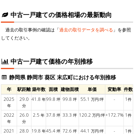
中古一戸建ての価格相場の最新動向
過去の取引事例の確認は「
過去の取引データを調べる
」を参照
してください。
中古一戸建て価格の年別推移
静岡県 静岡市 葵区 末広町における年別推移
年
駅距離
築年数
面積
建物面積
単価
変動率
件数
2025
29.0
41.8
99.8
99.8
55.1
-
1
年
坪
坪
万円/坪
件
年
分
2022
26.0
2.5
37.8
33.3
120.2
+172.7%
1
年
坪
坪
万円/坪
件
年
分
2021
28.0
19.8
45.4
72.6
44.1
-
1
年
坪
坪
万円/坪
件