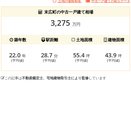
土地の価格相場
中古一戸建ての
取引データ
末広町の中古一戸建て相場
3,275
万円
築年数
駅距離
土地面積
建物面積
22.0
28.7
55.4
43.9
年
分
坪
坪
(平均値)
(平均値)
(平均値)
(平均値)
この記事は
不動産鑑定士、宅地建物取引士により監修
しています