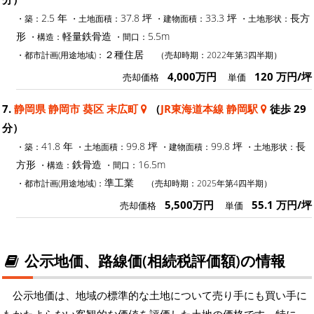
2.5 年
37.8 坪
33.3 坪
長方
・築：
・土地面積：
・建物面積：
・土地形状：
形
軽量鉄骨造
5.5m
・構造：
・間口：
２種住居
・都市計画(用途地域)：
（売却時期：2022年第3四半期）
4,000万円
120 万円/坪
売却価格
単価
7.
静岡県 静岡市 葵区 末広町
（
JR東海道本線 静岡駅
徒歩 29
分）
41.8 年
99.8 坪
99.8 坪
長
・築：
・土地面積：
・建物面積：
・土地形状：
方形
鉄骨造
16.5m
・構造：
・間口：
準工業
・都市計画(用途地域)：
（売却時期：2025年第4四半期）
5,500万円
55.1 万円/坪
売却価格
単価
公示地価、路線価(相続税評価額)の情報
公示地価は、地域の標準的な土地について売り手にも買い手に