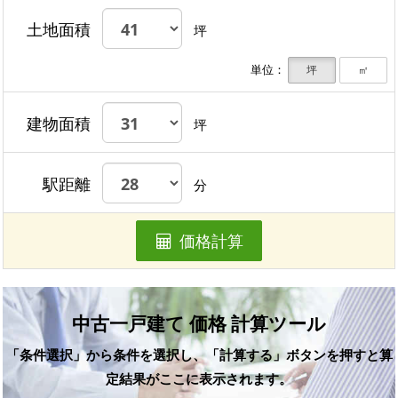
土地面積
坪
単位：
坪
㎡
建物面積
坪
駅距離
分
価格計算
中古一戸建て 価格 計算ツール
「条件選択」から条件を選択し、「計算する」ボタンを押すと算
定結果がここに表示されます。