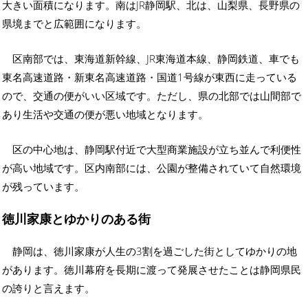
大きい面積になります。南はJR静岡駅、北は、山梨県、長野県の
県境までと広範囲になります。
区南部では、東海道新幹線、JR東海道本線、静岡鉄道、車でも
東名高速道路・新東名高速道路・国道1号線が東西に走っている
ので、交通の便がいい区域です。ただし、県の北部では山間部で
あり生活や交通の便が悪い地域となります。
区の中心地は、静岡駅付近で大型商業施設が立ち並んで利便性
が高い地域です。区内南部には、公園が整備されていて自然環境
が残っています。
徳川家康とゆかりのある街
静岡は、徳川家康が人生の3割を過ごした街としてゆかりの地
があります。徳川幕府を長期に渡って発展させたことは静岡県民
の誇りと言えます。