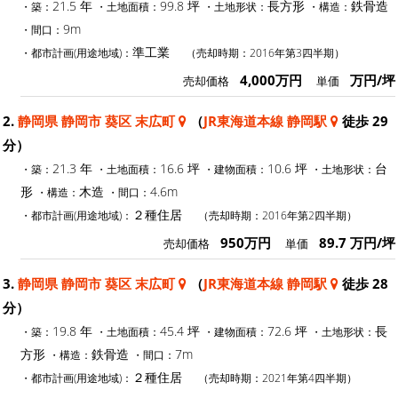
21.5 年
99.8 坪
長方形
鉄骨造
・築：
・土地面積：
・土地形状：
・構造：
9m
・間口：
準工業
・都市計画(用途地域)：
（売却時期：2016年第3四半期）
4,000万円
万円/坪
売却価格
単価
2.
静岡県 静岡市 葵区 末広町
（
JR東海道本線 静岡駅
徒歩 29
分）
21.3 年
16.6 坪
10.6 坪
台
・築：
・土地面積：
・建物面積：
・土地形状：
形
木造
4.6m
・構造：
・間口：
２種住居
・都市計画(用途地域)：
（売却時期：2016年第2四半期）
950万円
89.7 万円/坪
売却価格
単価
3.
静岡県 静岡市 葵区 末広町
（
JR東海道本線 静岡駅
徒歩 28
分）
19.8 年
45.4 坪
72.6 坪
長
・築：
・土地面積：
・建物面積：
・土地形状：
方形
鉄骨造
7m
・構造：
・間口：
２種住居
・都市計画(用途地域)：
（売却時期：2021年第4四半期）