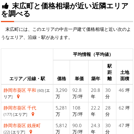
末広町と価格相場が近い近隣エリア
を調べる
末広町には、このエリアの中古一戸建て価格相場と近い次のよ
うなエリア、沿線・駅があります。
平均情報（平均値）
駅
距
土地
エリア／沿線・駅
価格
単価
築年
離
面積
静岡市葵区
平和
3,290
92.8
20.8
30
46 坪
(60) [エ
万
万/坪
年
分
リア]
静岡市葵区
千代
5,281
108
22.2
28
62 坪
万
万/坪
年
分
(177) [エリア]
静岡市葵区
銭座町
5,812
90.0
24.3
30
47 坪
万
万/坪
年
分
(22) [エリア]