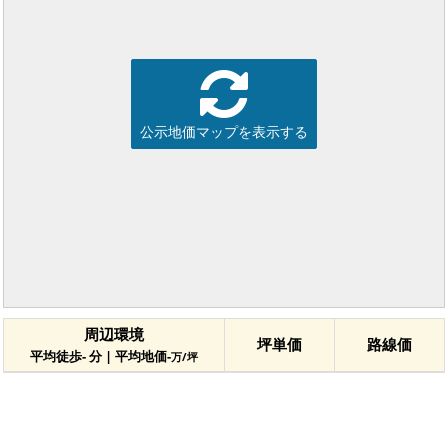
公示地価マップを表示する
周辺環境
坪単価
路線価
平均徒歩- 分 | 平均地価-
万/坪