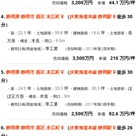
3,200万円
44.1 万円/坪
売却価格
単価
4.
静岡県 静岡市 葵区 末広町
（
JR東海道本線 静岡駅
徒歩 30
分）
22.3 年
99.8 坪
16.6 坪
長
・築：
・土地面積：
・建物面積：
・土地形状：
方形
木造
9.5m
・構造：
・間口：
準工業
・都市計画(用途地域)：
（売却時期：2013年第2四半期）
3,500万円
210 万円/坪
売却価格
単価
5.
静岡県 静岡市 葵区 末広町
（
JR東海道本線 静岡駅
徒歩 30
分）
24.5 年
33.3 坪
30.3 坪
ほ
・築：
・土地面積：
・建物面積：
・土地形状：
ぼ正方形
木造
9m
・構造：
・間口：
準工業
・都市計画(用途地域)：
（売却時期：2017年第3四半期）
2,500万円
82.6 万円/坪
売却価格
単価
6.
静岡県 静岡市 葵区 末広町
（
JR東海道本線 静岡駅
徒歩 26
分）