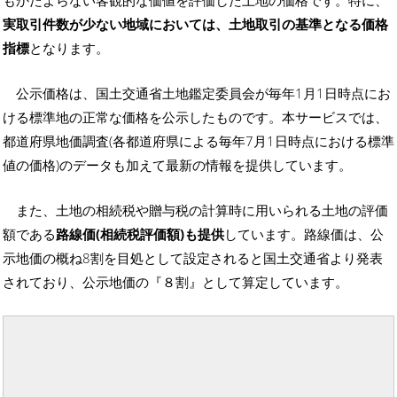
もかたよらない客観的な価値を評価した土地の価格です。特に、
実取引件数が少ない地域においては、土地取引の基準となる価格
指標
となります。
公示価格は、国土交通省土地鑑定委員会が毎年1月1日時点にお
ける標準地の正常な価格を公示したものです。本サービスでは、
都道府県地価調査(各都道府県による毎年7月1日時点における標準
値の価格)のデータも加えて最新の情報を提供しています。
また、土地の相続税や贈与税の計算時に用いられる土地の評価
額である
路線価(相続税評価額)も提供
しています。路線価は、公
示地価の概ね8割を目処として設定されると国土交通省より発表
されており、公示地価の『８割』として算定しています。