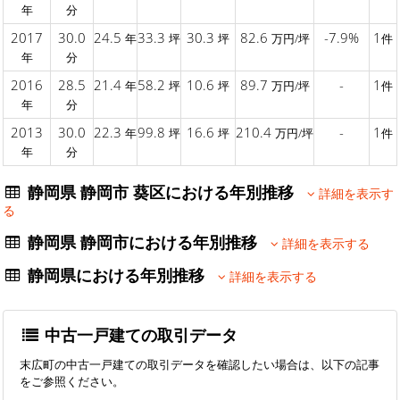
年
分
2017
30.0
24.5
33.3
30.3
82.6
-7.9%
1
年
坪
坪
万円/坪
件
年
分
2016
28.5
21.4
58.2
10.6
89.7
-
1
年
坪
坪
万円/坪
件
年
分
2013
30.0
22.3
99.8
16.6
210.4
-
1
年
坪
坪
万円/坪
件
年
分
静岡県 静岡市 葵区における年別推移
詳細を表示す
る
静岡県 静岡市における年別推移
詳細を表示する
静岡県における年別推移
詳細を表示する
中古一戸建ての取引データ
末広町の中古一戸建ての取引データを確認したい場合は、以下の記事
をご参照ください。