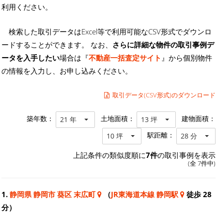
利用ください。
検索した取引データはExcel等で利用可能なCSV形式でダウンロ
ードすることができます。 なお、
さらに詳細な物件の取引事例デ
ータを入手したい
場合は『
不動産一括査定サイト
』から個別物件
の情報を入力し、お申し込みください。
取引データ(CSV形式)のダウンロード
築年数：
土地面積：
建物面積：
21 年
13 坪
駅距離：
10 坪
28 分
上記条件の類似度順に
7件
の取引事例を表示
(全 7件中)
1.
静岡県 静岡市 葵区 末広町
（
JR東海道本線 静岡駅
徒歩 28
分）