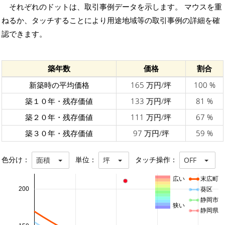
それぞれのドットは、取引事例データを示します。 マウスを重
ねるか、タッチすることにより用途地域等の取引事例の詳細を確
認できます。
築年数
価格
割合
新築時の平均価格
165 万円/坪
100 %
築１０年・残存価値
133 万円/坪
81 %
築２０年・残存価値
111 万円/坪
67 %
築３０年・残存価値
97 万円/坪
59 %
色分け：
単位：
タッチ操作：
面積
坪
OFF
広い
末広町
200
葵区
静岡市
狭い
静岡県