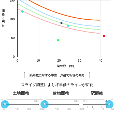
150
価格 万円/坪
100
50
0
0
10
20
30
40
築年数 [年]
築年数に対する中古一戸建て相場の傾向
スライダ調整により坪単価のラインが変化
土地面積
建物面積
駅距離
0
13
300
0
10
300
0
分
30
28
分
分
0
100
200
300
0
100
200
300
0
10
20
30