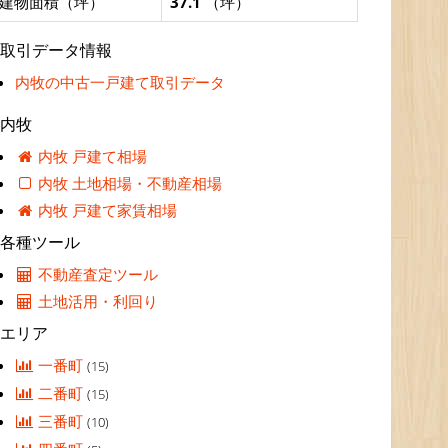
建物面積（坪）
37.1
（坪）
取引データ情報
内牧の中古一戸建て取引データ
内牧
内牧 戸建て相場
内牧 土地相場・不動産相場
内牧 戸建て家賃相場
各種ツール
不動産査定ツール
土地活用・利回り
エリア
一番町
(15)
二番町
(15)
三番町
(10)