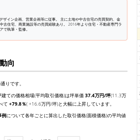
築デザイン企画、営業企画等に従事。 主に土地や中古住宅の売買契約、金
中古住宅、商業施設等の売買経験あり。 2016年より住宅・不動産専門ラ
ィアで執筆・監修。
場動向
の通りです。
建ての価格相場(平均取引価格)は坪単価
37.4万円/坪
(11.3万
比べて
+79.8％
( +16.6万円/坪)と大幅に上昇しています。
事例
について各年ごとに算出した取引価格(面積価格)の平均値