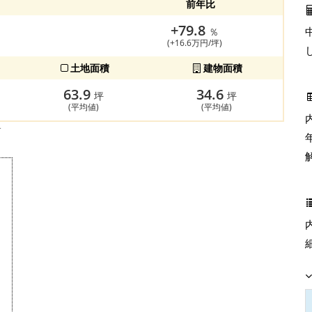
前年比
+79.8
％
(+16.6万円/坪)
土地面積
建物面積
63.9
34.6
坪
坪
(平均値)
(平均値)
す