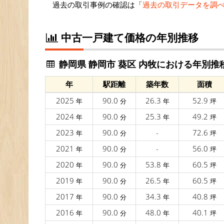
過去の取引事例の確認は「
過去の取引データを調
中古一戸建て価格の年別推移
静岡県 静岡市 葵区 内牧における年別推
年
駅距離
築年数
面積
2025
90.0
26.3
52.9
年
分
年
坪
2024
90.0
25.3
49.2
年
分
年
坪
2023
90.0
-
72.6
年
分
坪
2021
90.0
-
56.0
年
分
坪
2020
90.0
53.8
60.5
年
分
年
坪
2019
90.0
26.5
60.5
年
分
年
坪
2017
90.0
34.3
40.8
年
分
年
坪
2016
90.0
48.0
40.1
年
分
年
坪