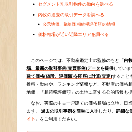
セグメント別取引物件の動向を調べる
内牧の過去の取引データを調べる
公示地価、路線価(相続税評価額)の情報
価格相場が近い近隣エリアを調べる
このページでは、不動産鑑定士の監修のもと
「内
場、最新の取引事例(売買事例)データ
を提供
していま
建て価格(値段、評価額)を即座に計算(査定)
すること
推移・動向や、ランキング情報など、不動産の価格
地価」「相続税評価額」の土地に関する公的情報も
なお、実際の中古一戸建ての価格相場は立地、日
ます。
過去の取引事例を簡単に入手
したり、
詳細な
イト
』をご利用ください。