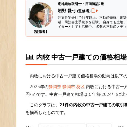
宅地建物取引士・日商簿記2級
岩野 愛弓
(監修者)
注文住宅会社で15年以上、不動産売買、建
融・司法書士手続きを経験。
自身でも土地、
イターとしても活動中。 多数の不動産メデ
【監修者】
内牧 中古一戸建ての価格相
内牧における中古一戸建て価格相場の動向は以下
2025年の
静岡県 静岡市 葵区
内牧における中古一戸
円/㎡)です。中古一戸建て相場は１年前(2024年)に
このグラフは、
21件の内牧の中古一戸建ての取引
を描画したものです。