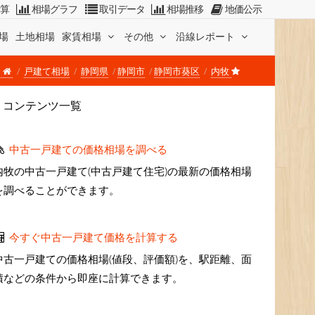
計算
相場グラフ
取引データ
相場推移
地価公示
場
土地相場
家賃相場
その他
沿線レポート
戸建て相場
静岡県
静岡市
静岡市葵区
内牧
コンテンツ一覧
中古一戸建ての価格相場を調べる
内牧の中古一戸建て(中古戸建て住宅)の最新の価格相場
を調べることができます。
今すぐ中古一戸建て価格を計算する
中古一戸建ての価格相場(値段、評価額)を、駅距離、面
積などの条件から即座に計算できます。