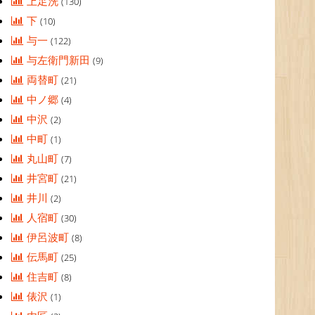
上足洗
(130)
下
(10)
与一
(122)
与左衛門新田
(9)
両替町
(21)
中ノ郷
(4)
中沢
(2)
中町
(1)
丸山町
(7)
井宮町
(21)
井川
(2)
人宿町
(30)
伊呂波町
(8)
伝馬町
(25)
住吉町
(8)
俵沢
(1)