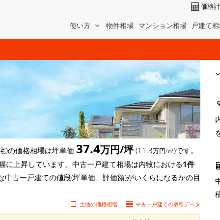
価格
使い方
物件相場
マンション相場
戸建て相
37.4
万円/坪
宅)の価格相場は坪単価
(11.3
)です。
万円/㎡
坪)と大幅に上昇しています。中古一戸建て相場は内牧における
1件
な中古一戸建ての値段(坪単価、評価額)がいくらになるかの目
土地の価格相場
中古一戸建ての
取引データ