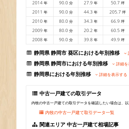
2014
90.0
27.9
50.7
年
分
年
坪
2011
90.0
44.3
205.7
年
分
年
坪
2010
80.0
34.3
66.9
年
分
年
坪
2009
80.0
20.2
60.5
年
分
年
坪
2008
90.0
39.8
49.9
年
分
年
坪
静岡県 静岡市 葵区における年別推移
静岡県 静岡市における年別推移
詳細を
静岡県における年別推移
詳細を表示する
中古一戸建ての取引データ
内牧の中古一戸建ての取引データを確認したい場合は、以
内牧の中古一戸建て取引データ一覧
関連エリア 中古一戸建て相場記事