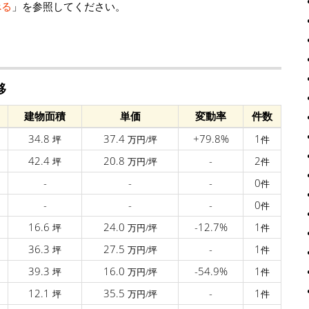
べる
」を参照してください。
移
建物面積
単価
変動率
件数
34.8
37.4
+79.8%
1
坪
万円/坪
件
42.4
20.8
-
2
坪
万円/坪
件
-
-
-
0
件
-
-
-
0
件
16.6
24.0
-12.7%
1
坪
万円/坪
件
36.3
27.5
-
1
坪
万円/坪
件
39.3
16.0
-54.9%
1
坪
万円/坪
件
12.1
35.5
-
1
坪
万円/坪
件