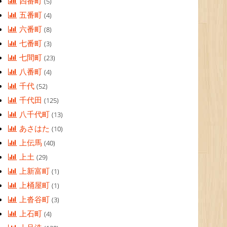
四番町
(5)
五番町
(4)
六番町
(8)
七番町
(3)
七間町
(23)
八番町
(4)
千代
(52)
千代田
(125)
八千代町
(13)
あさはた
(10)
上伝馬
(40)
上土
(29)
上新富町
(1)
上桶屋町
(1)
上沓谷町
(3)
上石町
(4)