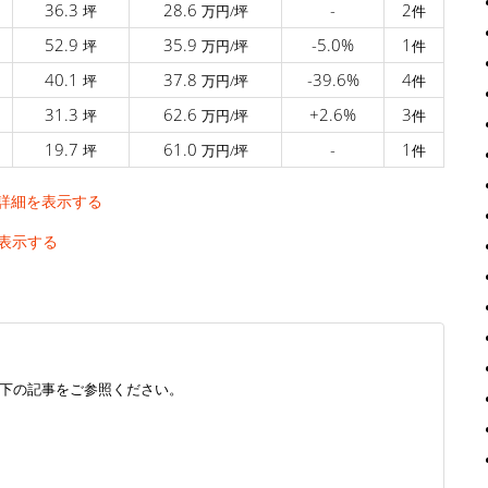
36.3
28.6
-
2
坪
万円/坪
件
52.9
35.9
-5.0%
1
坪
万円/坪
件
40.1
37.8
-39.6%
4
坪
万円/坪
件
31.3
62.6
+2.6%
3
坪
万円/坪
件
19.7
61.0
-
1
坪
万円/坪
件
詳細を表示する
表示する
下の記事をご参照ください。