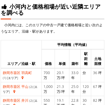
小河内と価格相場が近い近隣エリア
を調べる
小河内には、このエリアの中古一戸建て価格相場と近い次のよ
うなエリア、沿線・駅があります。
平均情報（平均値）
駅
距
土地
エリア／沿線・駅
価格
単価
築年
離
面積
静岡市葵区
羽高町
700
20.1
33.0
分
36 坪
万
万/坪
年
(1) [エリア]
静岡市葵区
平山
1,000
21.3
25.0
120
67 坪
(2) [エ
万
万/坪
年
分
リア]
静岡市葵区
井川
550
19.1
22.8
30
82 坪
(2) [エ