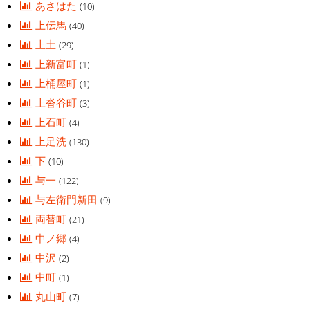
あさはた
(10)
上伝馬
(40)
上土
(29)
上新富町
(1)
上桶屋町
(1)
上沓谷町
(3)
上石町
(4)
上足洗
(130)
下
(10)
与一
(122)
与左衛門新田
(9)
両替町
(21)
中ノ郷
(4)
中沢
(2)
中町
(1)
丸山町
(7)