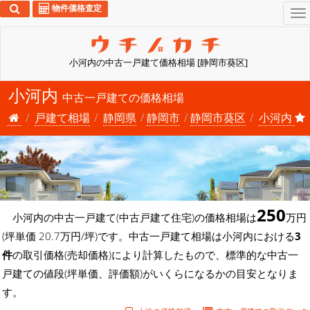
物件価格査定
To
na
小河内の中古一戸建て価格相場 [静岡市葵区]
小河内
中古一戸建ての価格相場
戸建て相場
静岡県
静岡市
静岡市葵区
小河内
250
小河内の中古一戸建て(中古戸建て住宅)の価格相場は
万円
(坪単価 20.7万円/坪)です。中古一戸建て相場は小河内における
3
件
の取引価格(売却価格)により計算したもので、標準的な中古一
戸建ての値段(坪単価、評価額)がいくらになるかの目安となりま
す。