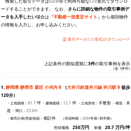
検索した取引データはExcel等で利用可能なCSV形式でダウンロ
ードすることができます。 なお、
さらに詳細な物件の取引事例デ
ータを入手したい
場合は『
不動産一括査定サイト
』から個別物件
の情報を入力し、お申し込みください。
取引データ(CSV形式)のダウンロード
上記条件の類似度順に
3件
の取引事例を表示
(全 3件中)
1.
静岡県 静岡市 葵区 小河内
（
大井川鉄道井川線 井川駅
徒歩
120分）
81.7 坪
12.1 坪
不整形
木
・土地面積：
・建物面積：
・土地形状：
・構造：
造
23.5m
・間口：
都計外
・都市計画(用途地域)：
（売却時期：2009年第1四半期）
250万円
20.7 万円/坪
売却価格
単価