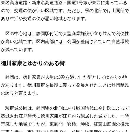
東名高速道路・新東名高速道路・国道1号線が東西に走っている
ので、交通の便がいい区域です。ただし、県の北部では山間部で
あり生活や交通の便が悪い地域となります。
区の中心地は、静岡駅付近で大型商業施設が立ち並んで利便性
が高い地域です。区内南部には、公園が整備されていて自然環境
が残っています。
徳川家康とゆかりのある街
静岡は、徳川家康が人生の3割を過ごした街としてゆかりの地
があります。徳川幕府を長期に渡って発展させたことは静岡県民
の誇りと言えます。
駿府城公園は、静岡駅の北側にあり戦国時代に今川氏によって
築城され江戸時代に徳川家康が江戸から隠居した城でした。一時
荒廃した地域でしたが、東御門・巽櫓、坤櫓、紅葉山庭園の復元
工事を行い、市民憩いの場所です。公園には定期的なイベントも