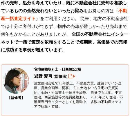
件の売却、処分を考えていたり、既に不動産会社に売却を相談し
ているものの全然売れないといったお悩み
をお持ちの方は『
不動
産一括査定サイト
』をご利用ください。 従来、地方の不動産会社
では十分に客付けができず、物件の売却が難しかったり売却まで
何年もかかることがありましたが、
全国の不動産会社にインター
ネットで一括で査定を依頼をすることで短期間、高価格での売却
に成功する事例が増えています
。
宅地建物取引士・日商簿記2級
岩野 愛弓
(監修者)
注文住宅会社で15年以上、不動産売買、建築デザイン企
画、営業企画等に従事。 主に土地や中古住宅の売買契
約、金融・司法書士手続きを経験。
自身でも土地、中古
住宅、商業施設等の売買経験あり。 2016年より住宅・不
【監修者】
動産専門ライターとしても活動中。 多数の不動産メディ
アで執筆・監修。