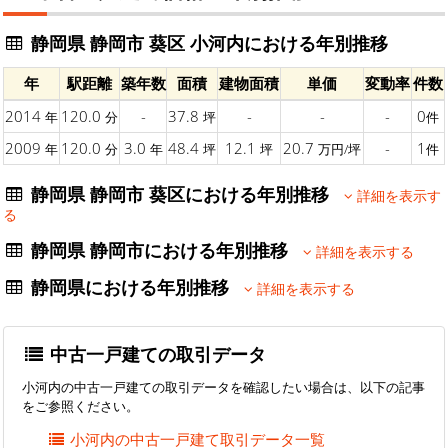
静岡県 静岡市 葵区 小河内における年別推移
年
駅距離
築年数
面積
建物面積
単価
変動率
件数
2014
120.0
-
37.8
-
-
-
0
年
分
坪
件
2009
120.0
3.0
48.4
12.1
20.7
-
1
年
分
年
坪
坪
万円/坪
件
静岡県 静岡市 葵区における年別推移
詳細を表示す
る
静岡県 静岡市における年別推移
詳細を表示する
静岡県における年別推移
詳細を表示する
中古一戸建ての取引データ
小河内の中古一戸建ての取引データを確認したい場合は、以下の記事
をご参照ください。
小河内の中古一戸建て取引データ一覧