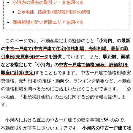
小河内の過去の取引データを調べる
公示地価、路線価(相続税評価額)の情報
価格相場が近い近隣エリアを調べる
このページでは、不動産鑑定士の監修のもと
「小河内」の最新
の
中古一戸建て(中古戸建て住宅)価格相場、売却相場、最新の取
引事例(売買事例)データ
を提供
しています。 また、
駅距離、面積
などを指定して「小河内」の
中古一戸建て価格(値段、評価額)を
即座に計算(査定)
することもできます。 中古一戸建て価格相場(実
勢価格、売却相場)の推移・動向や、ランキング情報など、不動産
の価格相場を調べるためにご活用いただくことができます。
「公
示地価」「相続税評価額」の土地に関する公的情報も提供しま
す。
小河内における直近の中古一戸建ての取引事例は
3件
のみで、
不動産取引が非常に少ないエリアです。
小河内の中古一戸建て物