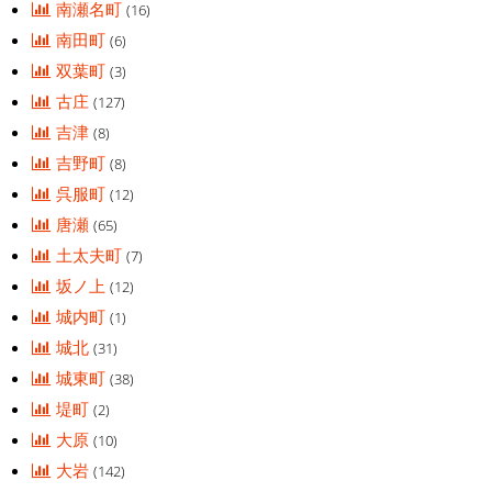
南瀬名町
(16)
南田町
(6)
双葉町
(3)
古庄
(127)
吉津
(8)
吉野町
(8)
呉服町
(12)
唐瀬
(65)
土太夫町
(7)
坂ノ上
(12)
城内町
(1)
城北
(31)
城東町
(38)
堤町
(2)
大原
(10)
大岩
(142)