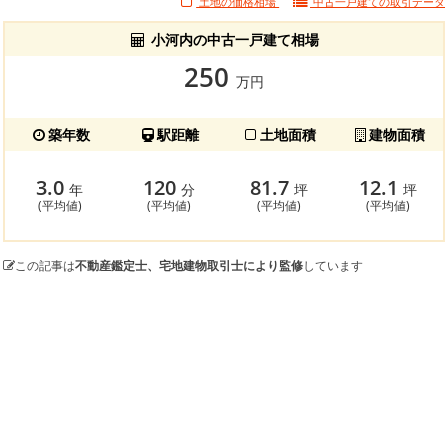
土地の価格相場
中古一戸建ての
取引データ
小河内の中古一戸建て相場
250
万円
築年数
駅距離
土地面積
建物面積
3.0
120
81.7
12.1
年
分
坪
坪
(平均値)
(平均値)
(平均値)
(平均値)
この記事は
不動産鑑定士、宅地建物取引士により監修
しています