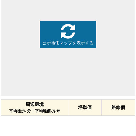
公示地価マップを表示する
周辺環境
坪単価
路線価
平均徒歩- 分 | 平均地価-
万/坪