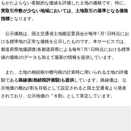
もかたよらない客観的な価値を評価した土地の価格です。特に、
実取引件数が少ない地域においては、土地取引の基準となる価格
指標
となります。
公示価格は、国土交通省土地鑑定委員会が毎年1月1日時点にお
ける標準地の正常な価格を公示したものです。本サービスでは、
都道府県地価調査(各都道府県による毎年7月1日時点における標準
値の価格)のデータも加えて最新の情報を提供しています。
また、土地の相続税や贈与税の計算時に用いられる土地の評価
額である
路線価(相続税評価額)も提供
しています。路線価は、公
示地価の概ね8割を目処として設定されると国土交通省より発表
されており、公示地価の『８割』として算定しています。