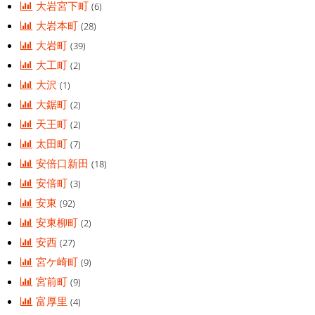
大岩宮下町
(6)
大岩本町
(28)
大岩町
(39)
大工町
(2)
大沢
(1)
大鋸町
(2)
天王町
(2)
太田町
(7)
安倍口新田
(18)
安倍町
(3)
安東
(92)
安東柳町
(2)
安西
(27)
宮ケ崎町
(9)
宮前町
(9)
富厚里
(4)