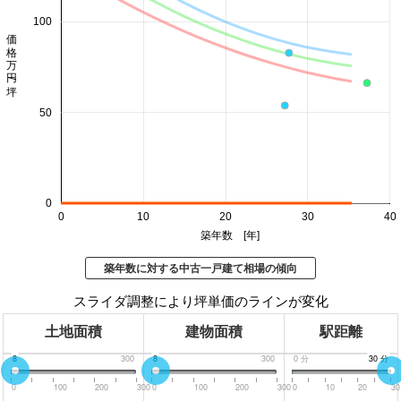
100
価格 万円/坪
50
0
0
10
20
30
40
築年数 [年]
築年数に対する中古一戸建て相場の傾向
スライダ調整により坪単価のラインが変化
土地面積
建物面積
駅距離
0
8
300
0
8
300
0
分
30
30
分
分
0
100
200
300
0
100
200
300
0
10
20
30