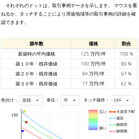
それぞれのドットは、取引事例データを示します。 マウスを重
ねるか、タッチすることにより用途地域等の取引事例の詳細を確
認できます。
築年数
価格
割合
新築時の平均価格
125 万円/坪
100 %
築１０年・残存価値
100 万円/坪
80 %
築２０年・残存価値
84 万円/坪
67 %
築３０年・残存価値
77 万円/坪
62 %
色分け：
単位：
タッチ操作：
面積
坪
OFF
広い
大岩宮下町
150
葵区
静岡市
狭い
静岡県