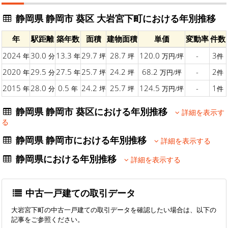
静岡県 静岡市 葵区 大岩宮下町における年別推移
年
駅距離
築年数
面積
建物面積
単価
変動率
件数
2024
30.0
13.3
29.7
28.7
120.0
-
3
年
分
年
坪
坪
万円/坪
件
2020
29.5
27.5
25.7
24.2
68.2
-
2
年
分
年
坪
坪
万円/坪
件
2015
28.0
0.5
24.2
25.7
124.5
-
1
年
分
年
坪
坪
万円/坪
件
静岡県 静岡市 葵区における年別推移
詳細を表示す
る
静岡県 静岡市における年別推移
詳細を表示する
静岡県における年別推移
詳細を表示する
中古一戸建ての取引データ
大岩宮下町の中古一戸建ての取引データを確認したい場合は、以下の
記事をご参照ください。