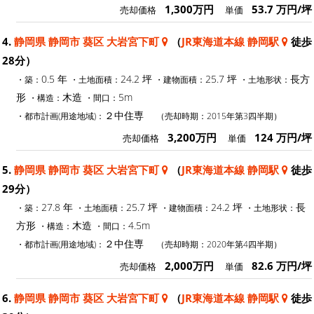
1,300万円
53.7 万円/坪
売却価格
単価
4.
静岡県 静岡市 葵区 大岩宮下町
（
JR東海道本線 静岡駅
徒歩
28分）
0.5 年
24.2 坪
25.7 坪
長方
・築：
・土地面積：
・建物面積：
・土地形状：
形
木造
5m
・構造：
・間口：
２中住専
・都市計画(用途地域)：
（売却時期：2015年第3四半期）
3,200万円
124 万円/坪
売却価格
単価
5.
静岡県 静岡市 葵区 大岩宮下町
（
JR東海道本線 静岡駅
徒歩
29分）
27.8 年
25.7 坪
24.2 坪
長
・築：
・土地面積：
・建物面積：
・土地形状：
方形
木造
4.5m
・構造：
・間口：
２中住専
・都市計画(用途地域)：
（売却時期：2020年第4四半期）
2,000万円
82.6 万円/坪
売却価格
単価
6.
静岡県 静岡市 葵区 大岩宮下町
（
JR東海道本線 静岡駅
徒歩