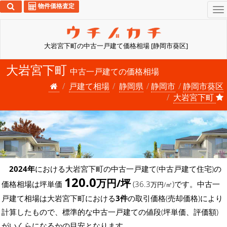
物件価格査定
To
na
大岩宮下町の中古一戸建て価格相場 [静岡市葵区]
大岩宮下町
中古一戸建ての価格相場
戸建て相場
静岡県
静岡市
静岡市葵区
大岩宮下町
2024年
における大岩宮下町の中古一戸建て(中古戸建て住宅)の
120.0
万円/坪
価格相場は坪単価
(36.3
)です。中古一
万円/㎡
戸建て相場は大岩宮下町における
3件
の取引価格(売却価格)により
計算したもので、標準的な中古一戸建ての値段(坪単価、評価額)
がいくらになるかの目安となります。