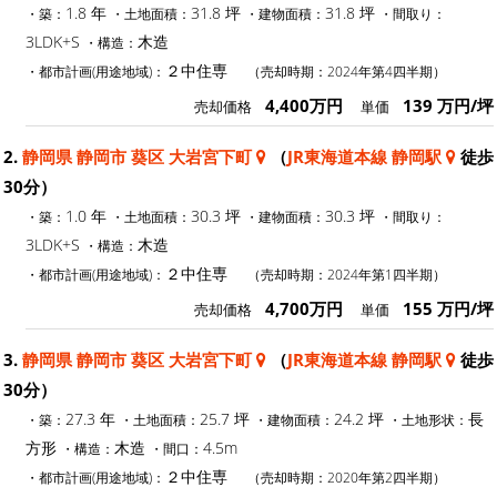
1.8 年
31.8 坪
31.8 坪
・築：
・土地面積：
・建物面積：
・間取り：
3LDK+S
木造
・構造：
２中住専
・都市計画(用途地域)：
（売却時期：2024年第4四半期）
4,400万円
139 万円/坪
売却価格
単価
2.
静岡県 静岡市 葵区 大岩宮下町
（
JR東海道本線 静岡駅
徒歩
30分）
1.0 年
30.3 坪
30.3 坪
・築：
・土地面積：
・建物面積：
・間取り：
3LDK+S
木造
・構造：
２中住専
・都市計画(用途地域)：
（売却時期：2024年第1四半期）
4,700万円
155 万円/坪
売却価格
単価
3.
静岡県 静岡市 葵区 大岩宮下町
（
JR東海道本線 静岡駅
徒歩
30分）
27.3 年
25.7 坪
24.2 坪
長
・築：
・土地面積：
・建物面積：
・土地形状：
方形
木造
4.5m
・構造：
・間口：
２中住専
・都市計画(用途地域)：
（売却時期：2020年第2四半期）