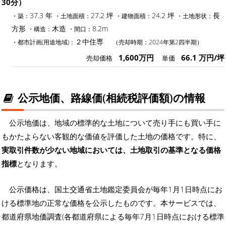
30分）
37.3 年
27.2 坪
24.2 坪
長
・築：
・土地面積：
・建物面積：
・土地形状：
方形
木造
8.2m
・構造：
・間口：
２中住専
・都市計画(用途地域)：
（売却時期：2024年第2四半期）
1,600万円
66.1 万円/坪
売却価格
単価
公示地価、路線価(相続税評価額)の情報
公示地価は、地域の標準的な土地について売り手にも買い手に
もかたよらない客観的な価値を評価した土地の価格です。特に、
実取引件数が少ない地域においては、土地取引の基準となる価格
指標
となります。
公示価格は、国土交通省土地鑑定委員会が毎年1月1日時点にお
ける標準地の正常な価格を公示したものです。本サービスでは、
都道府県地価調査(各都道府県による毎年7月1日時点における標準