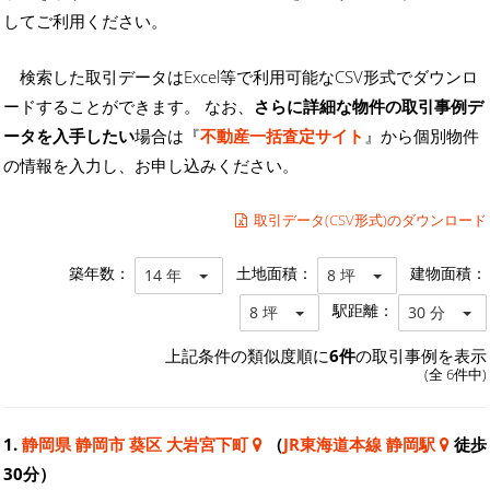
してご利用ください。
検索した取引データはExcel等で利用可能なCSV形式でダウンロ
ードすることができます。 なお、
さらに詳細な物件の取引事例デ
ータを入手したい
場合は『
不動産一括査定サイト
』から個別物件
の情報を入力し、お申し込みください。
取引データ(CSV形式)のダウンロード
築年数：
土地面積：
建物面積：
14 年
8 坪
駅距離：
8 坪
30 分
上記条件の類似度順に
6件
の取引事例を表示
(全 6件中)
1.
静岡県 静岡市 葵区 大岩宮下町
（
JR東海道本線 静岡駅
徒歩
30分）