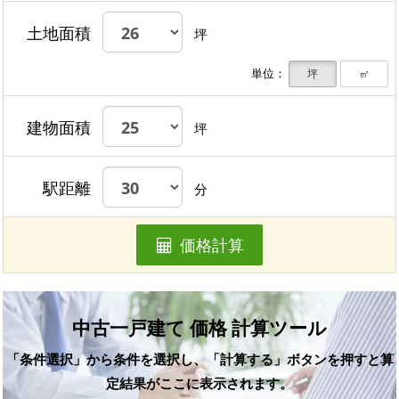
土地面積
坪
単位：
坪
㎡
建物面積
坪
駅距離
分
価格計算
中古一戸建て 価格 計算ツール
「条件選択」から条件を選択し、「計算する」ボタンを押すと算
定結果がここに表示されます。