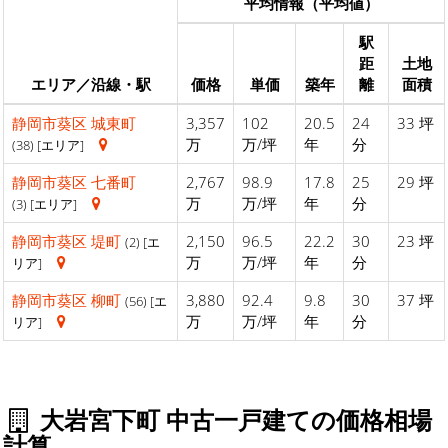
平均情報（平均値）
駅
距
土地
エリア／沿線・駅
価格
単価
築年
離
面積
静岡市葵区
城東町
3,357
102
20.5
24
33 坪
万
万/坪
年
分
(38) [エリア]
静岡市葵区
七番町
2,767
98.9
17.8
25
29 坪
万
万/坪
年
分
(3) [エリア]
静岡市葵区
堤町
2,150
96.5
22.2
30
23 坪
(2) [エ
万
万/坪
年
分
リア]
静岡市葵区
柳町
3,880
92.4
9.8
30
37 坪
(56) [エ
万
万/坪
年
分
リア]
大岩宮下町 中古一戸建ての価格相場
計算