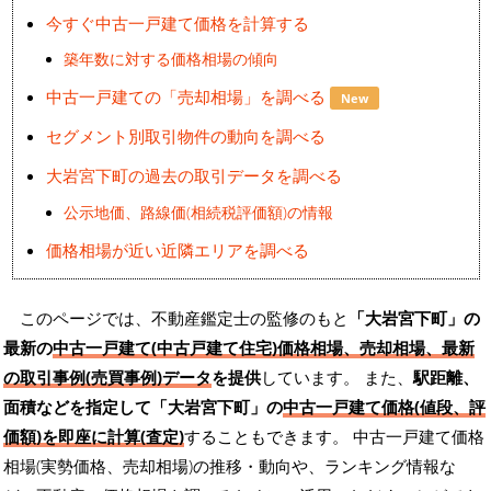
今すぐ中古一戸建て価格を計算する
築年数に対する価格相場の傾向
中古一戸建ての「売却相場」を調べる
New
セグメント別取引物件の動向を調べる
大岩宮下町の過去の取引データを調べる
公示地価、路線価(相続税評価額)の情報
価格相場が近い近隣エリアを調べる
このページでは、不動産鑑定士の監修のもと
「大岩宮下町」の
最新の
中古一戸建て(中古戸建て住宅)価格相場、売却相場、最新
の取引事例(売買事例)データ
を提供
しています。 また、
駅距離、
面積などを指定して「大岩宮下町」の
中古一戸建て価格(値段、評
価額)を即座に計算(査定)
することもできます。 中古一戸建て価格
相場(実勢価格、売却相場)の推移・動向や、ランキング情報な