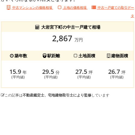
中古マンションの価格相場
土地の価格相場
中古一戸建ての
取引デー
タ
大岩宮下町の中古一戸建て相場
2,867
万円
築年数
駅距離
土地面積
建物面積
15.9
29.5
27.5
26.7
年
分
坪
坪
(平均値)
(平均値)
(平均値)
(平均値)
この記事は
不動産鑑定士、宅地建物取引士により監修
しています