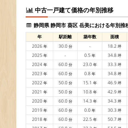
中古一戸建て価格の年別推移
静岡県 静岡市 葵区 岳美における年別推
年
駅距離
築年数
面積
2026
30.0
-
18.2
年
分
坪
2025
-
0.5
34.8
年
年
坪
2024
60.0
23.0
33.3
年
分
年
坪
2023
60.0
0.8
34.8
年
分
年
坪
2022
50.0
15.1
46.9
年
分
年
坪
2021
50.0
10.8
42.9
年
分
年
坪
2020
60.0
14.3
34.3
年
分
年
坪
2019
60.0
0.0
30.3
年
分
年
坪
2018
60.0
22.5
50.7
年
分
年
坪