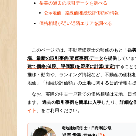
岳美の過去の取引データを調べる
公示地価、路線価(相続税評価額)の情報
価格相場が近い近隣エリアを調べる
このページでは、不動産鑑定士の監修のもと
「岳
場、最新の取引事例(売買事例)データ
を提供
していま
建て価格(値段、評価額)を即座に計算(査定)
すること
推移・動向や、ランキング情報など、不動産の価格
地価」「相続税評価額」の土地に関する公的情報も
なお、実際の中古一戸建ての価格相場は立地、日
ます。
過去の取引事例を簡単に入手
したり、
詳細な
イト
』をご利用ください。
宅地建物取引士・日商簿記2級
岩野 愛弓
(監修者)