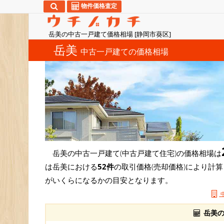
物件価格査定
岳美の中古一戸建て価格相場 [静岡市葵区]
岳美
中古一戸建ての価格相場
岳美の中古一戸建て(中古戸建て住宅)の価格相場は
は岳美における
52件
の取引価格(売却価格)により計
がいくらになるかの目安となります。
岳美の