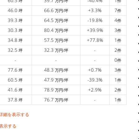
60.5
39.7
-40.4%
1
坪
万円/坪
件
46.0
66.6
+3.3%
7
坪
万円/坪
件
39.3
64.5
-19.8%
4
坪
万円/坪
件
30.3
80.4
+39.9%
3
坪
万円/坪
件
34.8
57.5
+77.8%
1
坪
万円/坪
件
32.5
32.3
-
2
坪
万円/坪
件
-
-
-
0
件
77.6
48.3
+0.7%
3
坪
万円/坪
件
60.5
47.9
-39.3%
1
坪
万円/坪
件
41.6
78.9
+2.9%
2
坪
万円/坪
件
37.8
76.7
-
1
坪
万円/坪
件
詳細を表示する
表示する