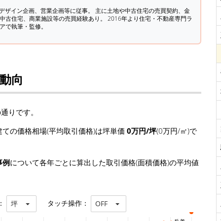
築デザイン企画、営業企画等に従事。 主に土地や中古住宅の売買契約、金
中古住宅、商業施設等の売買経験あり。 2016年より住宅・不動産専門ラ
ィアで執筆・監修。
場動向
の通りです。
ての価格相場(平均取引価格)は坪単価
0万円/坪
(0万円/㎡)で
事例
について各年ごとに算出した取引価格(面積価格)の平均値
：
タッチ操作：
坪
OFF