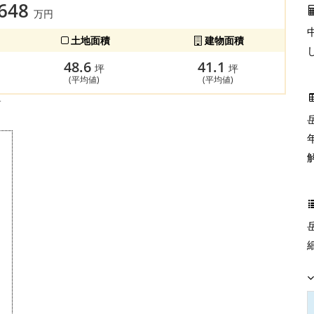
,648
万円
土地面積
建物面積
48.6
41.1
坪
坪
(平均値)
(平均値)
す