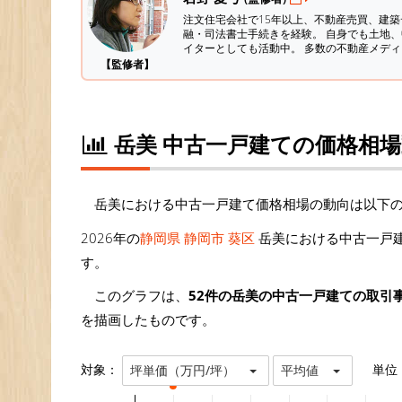
注文住宅会社で15年以上、不動産売買、建
融・司法書士手続きを経験。
自身でも土地、
イターとしても活動中。 多数の不動産メデ
【監修者】
岳美 中古一戸建ての価格相
岳美における中古一戸建て価格相場の動向は以下
2026年の
静岡県 静岡市 葵区
岳美における中古一戸建
す。
このグラフは、
52件の岳美の中古一戸建ての取引
を描画したものです。
対象：
単位
坪単価（万円/坪）
平均値