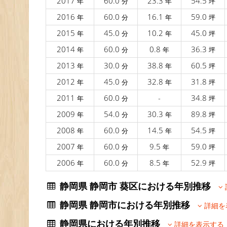
2017
60.0
23.3
54.5
年
分
年
坪
2016
60.0
16.1
59.0
年
分
年
坪
2015
45.0
10.2
45.0
年
分
年
坪
2014
60.0
0.8
36.3
年
分
年
坪
2013
30.0
38.8
60.5
年
分
年
坪
2012
45.0
32.8
31.8
年
分
年
坪
2011
60.0
-
34.8
年
分
坪
2009
54.0
30.3
89.8
年
分
年
坪
2008
60.0
14.5
54.5
年
分
年
坪
2007
60.0
9.5
59.0
年
分
年
坪
2006
60.0
8.5
52.9
年
分
年
坪
静岡県 静岡市 葵区における年別推移
静岡県 静岡市における年別推移
詳細を
静岡県における年別推移
詳細を表示する