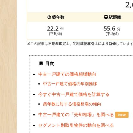
2
築年数
駅距離
22.2
55.6
年
分
(平均値)
(平均値)
この記事は
不動産鑑定士、宅地建物取引士により監修
していま
目次
中古一戸建ての価格相場動向
中古一戸建て価格の年別推移
今すぐ中古一戸建て価格を計算する
築年数に対する価格相場の傾向
中古一戸建ての「売却相場」を調べる
New
セグメント別取引物件の動向を調べる