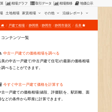
計算
相場グラフ
取引データ
相場推移
地価公示
場
土地相場
家賃相場
その他
沿線レポート
戸建て相場
静岡県
静岡市
静岡市葵区
岳美
コンテンツ一覧
中古一戸建ての価格相場を調べる
岳美の中古一戸建て(中古戸建て住宅)の最新の価格相場
を調べることができます。
今すぐ中古一戸建て価格を計算する
中古一戸建ての価格相場(値段、評価額)を、駅距離、面
積などの条件から即座に計算できます。