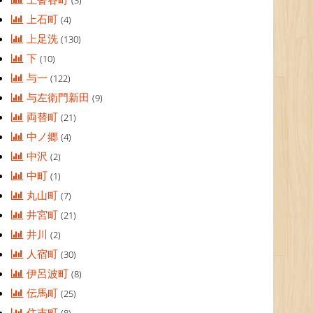
(3)
上石町
(4)
上足洗
(130)
下
(10)
与一
(122)
与左衛門新田
(9)
両替町
(21)
中ノ郷
(4)
中沢
(2)
中町
(1)
丸山町
(7)
井宮町
(21)
井川
(2)
人宿町
(30)
伊呂波町
(8)
伝馬町
(25)
住吉町