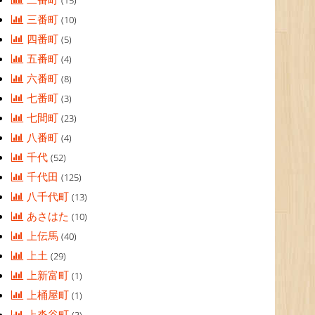
(15)
三番町
(10)
四番町
(5)
五番町
(4)
六番町
(8)
七番町
(3)
七間町
(23)
八番町
(4)
千代
(52)
千代田
(125)
八千代町
(13)
あさはた
(10)
上伝馬
(40)
上土
(29)
上新富町
(1)
上桶屋町
(1)
上沓谷町