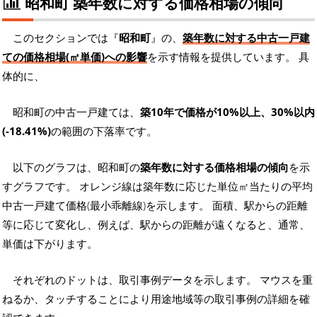
昭和町 築年数に対する価格相場の傾向
このセクションでは『
昭和町
』の、
築年数に対する中古一戸建
ての価格相場(㎡単価)への影響
を示す情報を提供しています。 具
体的に、
昭和町の中古一戸建ては、
築10年で価格が10%以上、30%以内
(-18.41%)
の範囲の下落率です。
以下のグラフは、昭和町の
築年数に対する価格相場の傾向
を示
すグラフです。 オレンジ線は築年数に応じた単位㎡当たりの平均
中古一戸建て価格(最小乖離線)を示します。 面積、駅からの距離
等に応じて変化し、例えば、駅からの距離が遠くなると、通常、
単価は下がります。
それぞれのドットは、取引事例データを示します。 マウスを重
ねるか、タッチすることにより用途地域等の取引事例の詳細を確