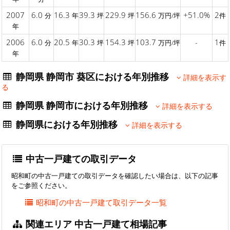
2007
6.0
16.3
39.3
229.9
156.6
+51.0%
2
分
年
坪
坪
万円/坪
件
年
2006
6.0
20.5
30.3
154.3
103.7
-
1
分
年
坪
坪
万円/坪
件
年
静岡県 静岡市 葵区における年別推移
詳細を表示す
る
静岡県 静岡市における年別推移
詳細を表示する
静岡県における年別推移
詳細を表示する
中古一戸建ての取引データ
昭和町の中古一戸建ての取引データを確認したい場合は、以下の記事
をご参照ください。
昭和町の中古一戸建て取引データ一覧
関連エリア 中古一戸建て相場記事