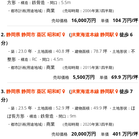
方形
鉄骨造
5.5m
・構造：
・間口：
商業
・都市計画(用途地域)：
（売却時期：2006年第3四半期）
16,000万円
104 万円/坪
売却価格
単価
2.
静岡県 静岡市 葵区 昭和町
（
JR東海道本線 静岡駅
徒歩 6
分）
23.0 年
40.8 坪
78.7 坪
不
・築：
・土地面積：
・建物面積：
・土地形状：
整形
RC
4.5m
・構造：
・間口：
商業
・都市計画(用途地域)：
（売却時期：2015年第1四半期）
5,500万円
69.9 万円/坪
売却価格
単価
3.
静岡県 静岡市 葵区 昭和町
（
JR東海道本線 静岡駅
徒歩 7
分）
23.5 年
52.9 坪
49.9 坪
ほ
・築：
・土地面積：
・建物面積：
・土地形状：
ぼ長方形
鉄骨造
9m
・構造：
・間口：
商業
・都市計画(用途地域)：
（売却時期：2020年第3四半期）
20,000万円
401 万円/坪
売却価格
単価