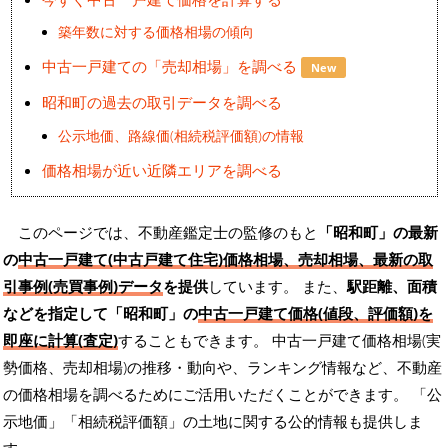
築年数に対する価格相場の傾向
中古一戸建ての「売却相場」を調べる
New
昭和町の過去の取引データを調べる
公示地価、路線価(相続税評価額)の情報
価格相場が近い近隣エリアを調べる
このページでは、不動産鑑定士の監修のもと
「昭和町」の最新
の
中古一戸建て(中古戸建て住宅)価格相場、売却相場、最新の取
引事例(売買事例)データ
を提供
しています。 また、
駅距離、面積
などを指定して「昭和町」の
中古一戸建て価格(値段、評価額)を
即座に計算(査定)
することもできます。 中古一戸建て価格相場(実
勢価格、売却相場)の推移・動向や、ランキング情報など、不動産
の価格相場を調べるためにご活用いただくことができます。
「公
示地価」「相続税評価額」の土地に関する公的情報も提供しま