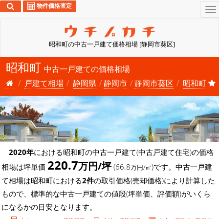
物件価格査定
To
na
昭和町の中古一戸建て価格相場 [静岡市葵区]
昭和町
中古一戸建ての価格相場
戸建て相場
静岡県
静岡市
静岡市葵区
昭和町
2020年
における昭和町の中古一戸建て(中古戸建て住宅)の価格
220.7
万円/坪
相場は坪単価
(66.8
)です。中古一戸建
万円/㎡
て相場は昭和町における
2件
の取引価格(売却価格)により計算した
もので、標準的な中古一戸建ての値段(坪単価、評価額)がいくら
になるかの目安となります。