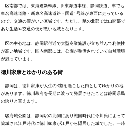
区南部では、東海道新幹線、JR東海道本線、静岡鉄道、車でも
東名高速道路・新東名高速道路・国道1号線が東西に走っている
ので、交通の便がいい区域です。ただし、県の北部では山間部で
あり生活や交通の便が悪い地域となります。
区の中心地は、静岡駅付近で大型商業施設が立ち並んで利便性
が高い地域です。区内南部には、公園が整備されていて自然環境
が残っています。
徳川家康とゆかりのある街
静岡は、徳川家康が人生の3割を過ごした街としてゆかりの地
があります。徳川幕府を長期に渡って発展させたことは静岡県民
の誇りと言えます。
駿府城公園は、静岡駅の北側にあり戦国時代に今川氏によって
築城され江戸時代に徳川家康が江戸から隠居した城でした。一時