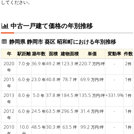
してください。
中古一戸建て価格の年別推移
静岡県 静岡市 葵区 昭和町における年別推移
年
駅距離
築年数
面積
建物面積
単価
変動率
件数
2020
7.0
36.9
49.2
123.3
220.7
-
2
分
年
坪
坪
万円/坪
件
年
2015
6.0
23.0
40.8
78.7
69.9
-
1
分
年
坪
坪
万円/坪
件
年
2013
8.0
5.0
37.8
184.5
135.5
+331.9%
1
分
年
坪
坪
万円/坪
件
年
2012
6.0
24.5
63.5
296.5
31.4
-
1
分
年
坪
坪
万円/坪
件
年
2010
10.0
48.5
30.3
63.5
99.2
-
1
年
坪
坪
万円/坪
件
年
分