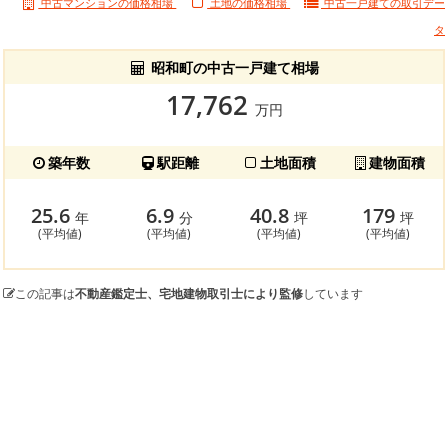
中古マンションの価格相場
土地の価格相場
中古一戸建ての
取引デー
タ
昭和町の中古一戸建て相場
17,762
万円
築年数
駅距離
土地面積
建物面積
25.6
6.9
40.8
179
年
分
坪
坪
(平均値)
(平均値)
(平均値)
(平均値)
この記事は
不動産鑑定士、宅地建物取引士により監修
しています