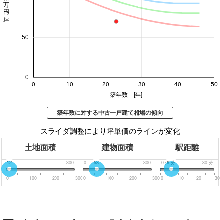
価格 万円/坪
50
0
0
10
20
30
40
50
築年数 [年]
築年数に対する中古一戸建て相場の傾向
スライダ調整により坪単価のラインが変化
土地面積
建物面積
駅距離
0
12
300
0
58
300
0
分
6
分
30
分
0
100
200
300
0
100
200
300
0
10
20
30