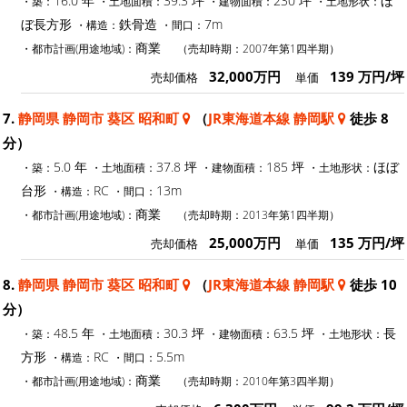
16.0 年
39.3 坪
230 坪
ほ
・築：
・土地面積：
・建物面積：
・土地形状：
ぼ長方形
鉄骨造
7m
・構造：
・間口：
商業
・都市計画(用途地域)：
（売却時期：2007年第1四半期）
32,000万円
139 万円/坪
売却価格
単価
7.
静岡県 静岡市 葵区 昭和町
（
JR東海道本線 静岡駅
徒歩 8
分）
5.0 年
37.8 坪
185 坪
ほぼ
・築：
・土地面積：
・建物面積：
・土地形状：
台形
RC
13m
・構造：
・間口：
商業
・都市計画(用途地域)：
（売却時期：2013年第1四半期）
25,000万円
135 万円/坪
売却価格
単価
8.
静岡県 静岡市 葵区 昭和町
（
JR東海道本線 静岡駅
徒歩 10
分）
48.5 年
30.3 坪
63.5 坪
長
・築：
・土地面積：
・建物面積：
・土地形状：
方形
RC
5.5m
・構造：
・間口：
商業
・都市計画(用途地域)：
（売却時期：2010年第3四半期）