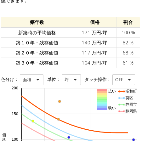
認できます。
築年数
価格
割合
新築時の平均価格
171 万円/坪
100 %
築１０年・残存価値
140 万円/坪
82 %
築２０年・残存価値
117 万円/坪
68 %
築３０年・残存価値
104 万円/坪
61 %
色分け：
単位：
タッチ操作：
面積
坪
OFF
200
広い
昭和町
葵区
静岡市
狭い
静岡県
150
100