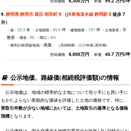
6,300万円
99.2 万円/坪
売却価格
単価
9.
静岡県 静岡市 葵区 昭和町
（
JR東海道本線 静岡駅
徒歩 7
分）
50.3 年
45.4 坪
197 坪
不
・築：
・土地面積：
・建物面積：
・土地形状：
整形
RC
6m
・構造：
・間口：
商業
・都市計画(用途地域)：
（売却時期：2020年第2四半期）
8,000万円
40.7 万円/坪
売却価格
単価
公示地価、路線価(相続税評価額)の情報
公示地価は、地域の標準的な土地について売り手にも買い手に
もかたよらない客観的な価値を評価した土地の価格です。特に、
実取引件数が少ない地域においては、土地取引の基準となる価格
指標
となります。
公示価格は、国土交通省土地鑑定委員会が毎年1月1日時点にお