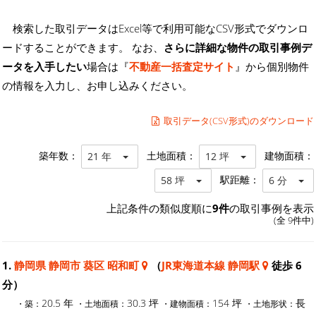
検索した取引データはExcel等で利用可能なCSV形式でダウンロ
ードすることができます。 なお、
さらに詳細な物件の取引事例デ
ータを入手したい
場合は『
不動産一括査定サイト
』から個別物件
の情報を入力し、お申し込みください。
取引データ(CSV形式)のダウンロード
築年数：
土地面積：
建物面積：
21 年
12 坪
駅距離：
58 坪
6 分
上記条件の類似度順に
9件
の取引事例を表示
(全 9件中)
1.
静岡県 静岡市 葵区 昭和町
（
JR東海道本線 静岡駅
徒歩 6
分）
20.5 年
30.3 坪
154 坪
長
・築：
・土地面積：
・建物面積：
・土地形状：