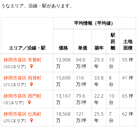
うなエリア、沿線・駅があります。
平均情報（平均値）
駅
距
土地
エリア／沿線・駅
価格
単価
築年
離
面積
静岡市葵区
常磐町
12,908
94.0
29.3
10
55 坪
万
万/坪
年
分
(32) [エリア]
静岡市葵区
両替町
15,690
116
33.8
8
41 坪
万
万/坪
年
分
(21) [エリア]
静岡市葵区
西門町
13,167
79.6
22.2
10
65 坪
万
万/坪
年
分
(3) [エリア]
静岡市葵区
伝馬町
18,568
121
25.5
7
62 坪
万
万/坪
年
分
(25) [エリア]