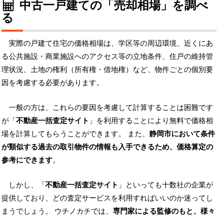
中古一戸建ての「売却相場」を調べ
る
実際の戸建て住宅の価格相場は、学区等の周辺環境、近くにあ
る公共施設・商業施設へのアクセス等の立地条件、住戸の維持管
理状況、土地の権利（所有権・借地権）など、物件ごとの個別要
因を考慮する必要があります。
一般の方は、これらの要因を考慮して計算することは困難です
が「
不動産一括査定サイト
」を利用することにより無料で価格相
場を計算してもらうことができます。 また、
静岡市において条件
が類似する過去の取引物件の情報も入手できるため、価格算定の
参考にできます
。
しかし、「
不動産一括査定サイト
」といっても十数社の企業が
提供しており、どの査定サービスを利用すればいいのか迷ってし
まうでしょう。 ウチノカチでは、
専門家による監修のもと、様々