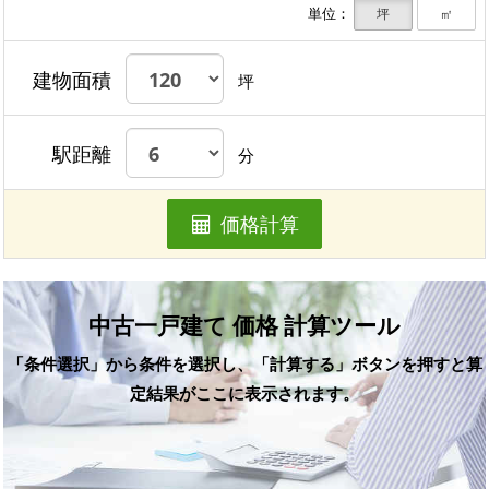
単位：
坪
㎡
建物面積
坪
駅距離
分
価格計算
中古一戸建て 価格 計算ツール
「条件選択」から条件を選択し、「計算する」ボタンを押すと算
定結果がここに表示されます。