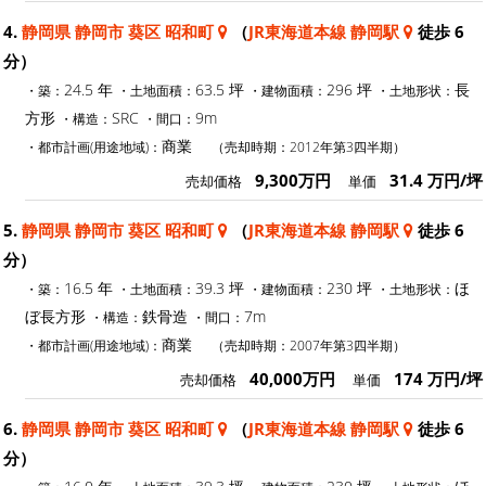
4.
静岡県 静岡市 葵区 昭和町
（
JR東海道本線 静岡駅
徒歩 6
分）
24.5 年
63.5 坪
296 坪
長
・築：
・土地面積：
・建物面積：
・土地形状：
方形
SRC
9m
・構造：
・間口：
商業
・都市計画(用途地域)：
（売却時期：2012年第3四半期）
9,300万円
31.4 万円/坪
売却価格
単価
5.
静岡県 静岡市 葵区 昭和町
（
JR東海道本線 静岡駅
徒歩 6
分）
16.5 年
39.3 坪
230 坪
ほ
・築：
・土地面積：
・建物面積：
・土地形状：
ぼ長方形
鉄骨造
7m
・構造：
・間口：
商業
・都市計画(用途地域)：
（売却時期：2007年第3四半期）
40,000万円
174 万円/坪
売却価格
単価
6.
静岡県 静岡市 葵区 昭和町
（
JR東海道本線 静岡駅
徒歩 6
分）