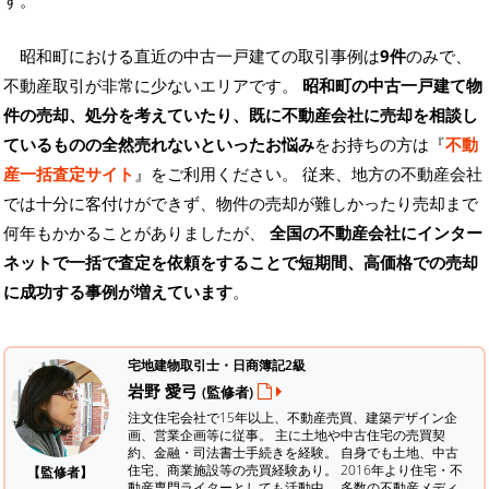
す。
昭和町における直近の中古一戸建ての取引事例は
9件
のみで、
不動産取引が非常に少ないエリアです。
昭和町の中古一戸建て物
件の売却、処分を考えていたり、既に不動産会社に売却を相談し
ているものの全然売れないといったお悩み
をお持ちの方は『
不動
産一括査定サイト
』をご利用ください。 従来、地方の不動産会社
では十分に客付けができず、物件の売却が難しかったり売却まで
何年もかかることがありましたが、
全国の不動産会社にインター
ネットで一括で査定を依頼をすることで短期間、高価格での売却
に成功する事例が増えています
。
宅地建物取引士・日商簿記2級
岩野 愛弓
(監修者)
注文住宅会社で15年以上、不動産売買、建築デザイン企
画、営業企画等に従事。 主に土地や中古住宅の売買契
約、金融・司法書士手続きを経験。
自身でも土地、中古
住宅、商業施設等の売買経験あり。 2016年より住宅・不
【監修者】
動産専門ライターとしても活動中。 多数の不動産メディ