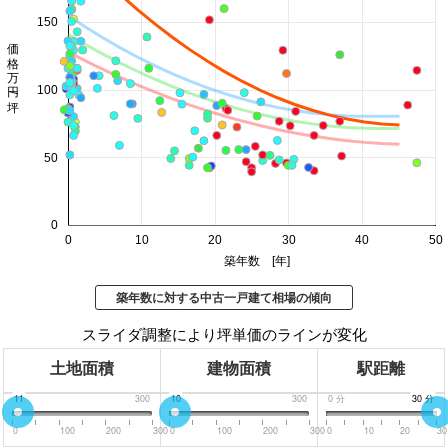
150
価格 万円/坪
100
50
0
0
10
20
30
40
50
築年数 [年]
築年数に対する中古一戸建て相場の傾向
スライダ調整により坪単価のラインが変化
土地面積
建物面積
駅距離
0
11
300
0
10
300
0
分
30
30
分
分
0
100
200
300
0
100
200
300
0
10
20
30