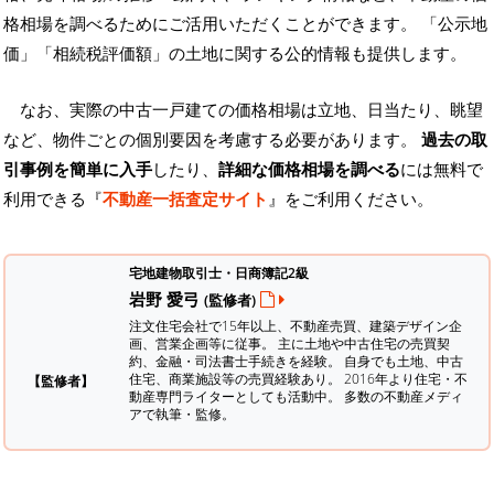
格相場を調べるためにご活用いただくことができます。
「公示地
価」「相続税評価額」の土地に関する公的情報も提供します。
なお、実際の中古一戸建ての価格相場は立地、日当たり、眺望
など、物件ごとの個別要因を考慮する必要があります。
過去の取
引事例を簡単に入手
したり、
詳細な価格相場を調べる
には無料で
利用できる『
不動産一括査定サイト
』をご利用ください。
宅地建物取引士・日商簿記2級
岩野 愛弓
(監修者)
注文住宅会社で15年以上、不動産売買、建築デザイン企
画、営業企画等に従事。 主に土地や中古住宅の売買契
約、金融・司法書士手続きを経験。
自身でも土地、中古
住宅、商業施設等の売買経験あり。 2016年より住宅・不
【監修者】
動産専門ライターとしても活動中。 多数の不動産メディ
アで執筆・監修。