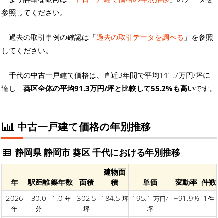
参照してください。
過去の取引事例の確認は「
過去の取引データを調べる
」を参照
してください。
千代の中古一戸建て価格は、直近3年間で平均141.7万円/坪に
達し、
葵区全体の平均91.3万円/坪と比較して55.2%も高い
です。
中古一戸建て価格の年別推移
静岡県 静岡市 葵区 千代における年別推移
建物面
年
駅距離
築年数
面積
積
単価
変動率
件数
2026
30.0
1.0
302.5
184.5
195.1
+91.9%
1
年
坪
万円/
件
年
分
坪
坪