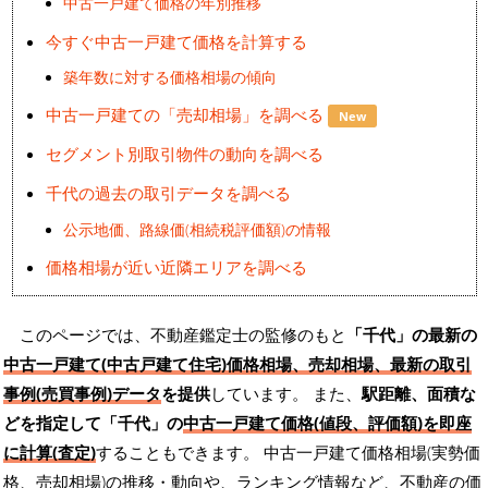
中古一戸建て価格の年別推移
今すぐ中古一戸建て価格を計算する
築年数に対する価格相場の傾向
中古一戸建ての「売却相場」を調べる
New
セグメント別取引物件の動向を調べる
千代の過去の取引データを調べる
公示地価、路線価(相続税評価額)の情報
価格相場が近い近隣エリアを調べる
このページでは、不動産鑑定士の監修のもと
「千代」の最新の
中古一戸建て(中古戸建て住宅)価格相場、売却相場、最新の取引
事例(売買事例)データ
を提供
しています。 また、
駅距離、面積な
どを指定して「千代」の
中古一戸建て価格(値段、評価額)を即座
に計算(査定)
することもできます。 中古一戸建て価格相場(実勢価
格、売却相場)の推移・動向や、ランキング情報など、不動産の価