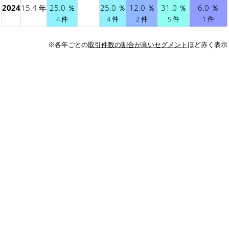
2024
15.4 年
25.0 ％
25.0 ％
12.0 ％
31.0 ％
6.0 ％
4 件
4 件
2 件
5 件
1 件
※各年ごとの
取引件数の割合が高いセグメント
ほど赤く表示