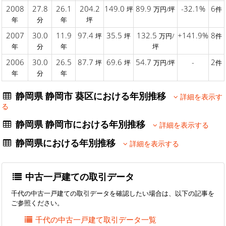
2008
27.8
26.1
204.2
149.0
89.9
-32.1%
6
坪
万円/坪
件
年
分
年
坪
2007
30.0
11.9
97.4
35.5
132.5
+141.9%
8
坪
坪
万円/
件
年
分
年
坪
2006
30.0
26.5
87.7
69.6
54.7
-
2
坪
坪
万円/坪
件
年
分
年
静岡県 静岡市 葵区における年別推移
詳細を表示す
る
静岡県 静岡市における年別推移
詳細を表示する
静岡県における年別推移
詳細を表示する
中古一戸建ての取引データ
千代の中古一戸建ての取引データを確認したい場合は、以下の記事を
ご参照ください。
千代の中古一戸建て取引データ一覧