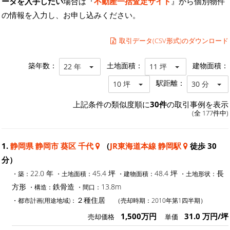
ータを入手したい
場合は『
不動産一括査定サイト
』から個別物件
の情報を入力し、お申し込みください。
取引データ(CSV形式)のダウンロード
築年数：
土地面積：
建物面積：
22 年
11 坪
駅距離：
10 坪
30 分
上記条件の類似度順に
30件
の取引事例を表示
(全 177件中)
1.
静岡県 静岡市 葵区 千代
（
JR東海道本線 静岡駅
徒歩 30
分）
22.0 年
45.4 坪
48.4 坪
長
・築：
・土地面積：
・建物面積：
・土地形状：
方形
鉄骨造
13.8m
・構造：
・間口：
２種住居
・都市計画(用途地域)：
（売却時期：2010年第1四半期）
1,500万円
31.0 万円/坪
売却価格
単価