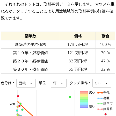
それぞれのドットは、取引事例データを示します。 マウスを重
ねるか、タッチすることにより用途地域等の取引事例の詳細を確
認できます。
築年数
価格
割合
新築時の平均価格
173 万円/坪
100 %
築１０年・残存価値
121 万円/坪
70 %
築２０年・残存価値
82 万円/坪
47 %
築３０年・残存価値
55 万円/坪
32 %
色分け：
単位：
タッチ操作：
面積
坪
OFF
広い
千代
葵区
静岡市
200
狭い
静岡県