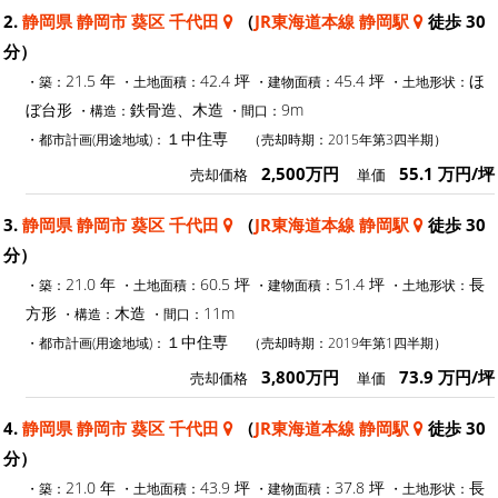
2.
静岡県 静岡市 葵区 千代田
（
JR東海道本線 静岡駅
徒歩 30
分）
21.5 年
42.4 坪
45.4 坪
ほ
・築：
・土地面積：
・建物面積：
・土地形状：
ぼ台形
鉄骨造、木造
9m
・構造：
・間口：
１中住専
・都市計画(用途地域)：
（売却時期：2015年第3四半期）
2,500万円
55.1 万円/坪
売却価格
単価
3.
静岡県 静岡市 葵区 千代田
（
JR東海道本線 静岡駅
徒歩 30
分）
21.0 年
60.5 坪
51.4 坪
長
・築：
・土地面積：
・建物面積：
・土地形状：
方形
木造
11m
・構造：
・間口：
１中住専
・都市計画(用途地域)：
（売却時期：2019年第1四半期）
3,800万円
73.9 万円/坪
売却価格
単価
4.
静岡県 静岡市 葵区 千代田
（
JR東海道本線 静岡駅
徒歩 30
分）
21.0 年
43.9 坪
37.8 坪
長
・築：
・土地面積：
・建物面積：
・土地形状：