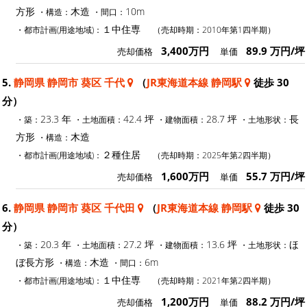
方形
木造
10m
・構造：
・間口：
１中住専
・都市計画(用途地域)：
（売却時期：2010年第1四半期）
3,400万円
89.9 万円/坪
売却価格
単価
5.
静岡県 静岡市 葵区 千代
（
JR東海道本線 静岡駅
徒歩 30
分）
23.3 年
42.4 坪
28.7 坪
長
・築：
・土地面積：
・建物面積：
・土地形状：
方形
木造
・構造：
２種住居
・都市計画(用途地域)：
（売却時期：2025年第2四半期）
1,600万円
55.7 万円/坪
売却価格
単価
6.
静岡県 静岡市 葵区 千代田
（
JR東海道本線 静岡駅
徒歩 30
分）
20.3 年
27.2 坪
13.6 坪
ほ
・築：
・土地面積：
・建物面積：
・土地形状：
ぼ長方形
木造
6m
・構造：
・間口：
１中住専
・都市計画(用途地域)：
（売却時期：2021年第2四半期）
1,200万円
88.2 万円/坪
売却価格
単価