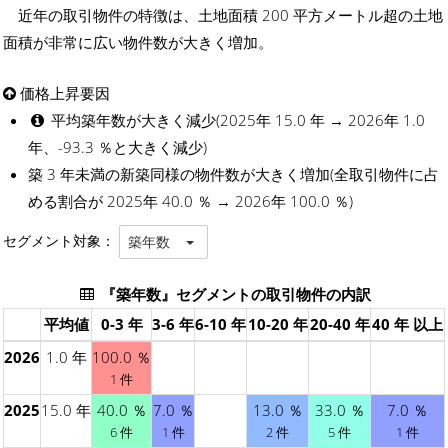
近年の取引物件の特徴は、土地面積 200 平方メートル超の土地
面積が非常に広い物件数が大きく増加。
価格上昇要因
平均築年数が大きく減少(2025年 15.0 年 → 2026年 1.0
年、-93.3 ％と大きく減少)
築 3 年未満の新築同様の物件数が大きく増加(全取引物件に占
める割合が 2025年 40.0 ％ → 2026年 100.0 ％)
セグメント対象：
築年数
『築年数』セグメントの取引物件の内訳
平均値
0-3 年
3-6 年
6-10 年
10-20 年
20-40 年
40 年 以上
2026
1.0 年
100.0 ％
1 件
2025
15.0 年
40.0 ％
7.0 ％
13.0 ％
33.0 ％
7.0 ％
6 件
1 件
2 件
5 件
1 件