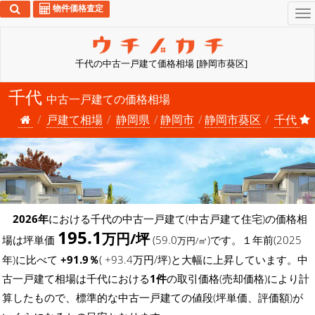
物件価格査定
To
na
千代の中古一戸建て価格相場 [静岡市葵区]
千代
中古一戸建ての価格相場
戸建て相場
静岡県
静岡市
静岡市葵区
千代
2026年
における千代の中古一戸建て(中古戸建て住宅)の価格相
195.1
万円/坪
場は坪単価
(59.0
)です。１年前(2025
万円/㎡
年)に比べて
+91.9％
( +93.4万円/坪)と大幅に上昇しています。中
古一戸建て相場は千代における
1件
の取引価格(売却価格)により計
算したもので、標準的な中古一戸建ての値段(坪単価、評価額)が