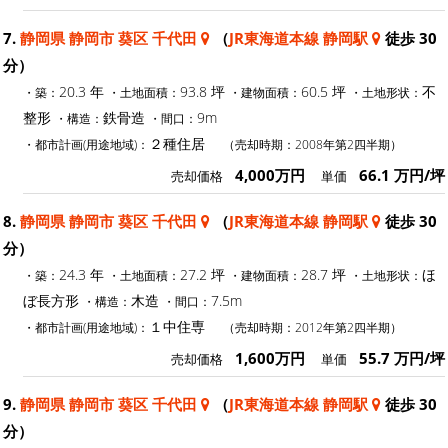
7.
静岡県 静岡市 葵区 千代田
（
JR東海道本線 静岡駅
徒歩 30
分）
20.3 年
93.8 坪
60.5 坪
不
・築：
・土地面積：
・建物面積：
・土地形状：
整形
鉄骨造
9m
・構造：
・間口：
２種住居
・都市計画(用途地域)：
（売却時期：2008年第2四半期）
4,000万円
66.1 万円/坪
売却価格
単価
8.
静岡県 静岡市 葵区 千代田
（
JR東海道本線 静岡駅
徒歩 30
分）
24.3 年
27.2 坪
28.7 坪
ほ
・築：
・土地面積：
・建物面積：
・土地形状：
ぼ長方形
木造
7.5m
・構造：
・間口：
１中住専
・都市計画(用途地域)：
（売却時期：2012年第2四半期）
1,600万円
55.7 万円/坪
売却価格
単価
9.
静岡県 静岡市 葵区 千代田
（
JR東海道本線 静岡駅
徒歩 30
分）