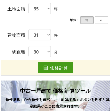
土地面積
坪
単位：
坪
㎡
建物面積
坪
駅距離
分
価格計算
中古一戸建て 価格 計算ツール
「条件選択」から条件を選択し、「計算する」ボタンを押すと算
定結果がここに表示されます。