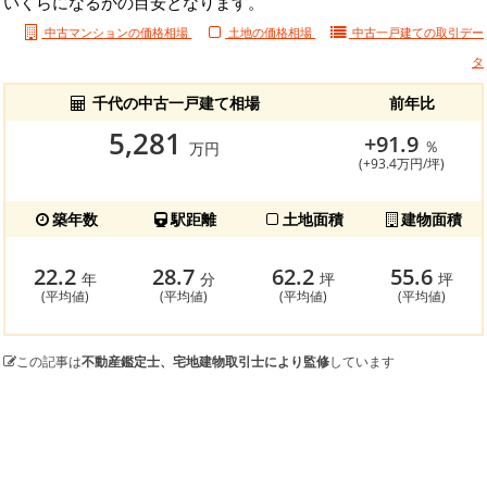
いくらになるかの目安となります。
中古マンションの価格相場
土地の価格相場
中古一戸建ての
取引デー
タ
千代の中古一戸建て相場
前年比
5,281
+91.9
％
万円
(+93.4万円/坪)
築年数
駅距離
土地面積
建物面積
22.2
28.7
62.2
55.6
年
分
坪
坪
(平均値)
(平均値)
(平均値)
(平均値)
この記事は
不動産鑑定士、宅地建物取引士により監修
しています