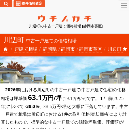
物件価格査定
To
na
川辺町の中古一戸建て価格相場 [静岡市葵区]
川辺町
中古一戸建ての価格相場
戸建て相場
静岡県
静岡市
静岡市葵区
川辺町
2026年
における川辺町の中古一戸建て(中古戸建て住宅)の価格
63.1
万円/坪
相場は坪単価
(19.1
)です。１年前(2025
万円/㎡
年)に比べて
-38.0％
( -38.6万円/坪)と大幅に下落しています。中古
一戸建て相場は川辺町における
1件
の取引価格(売却価格)により計
算したもので、標準的な中古一戸建ての値段(坪単価、評価額)が