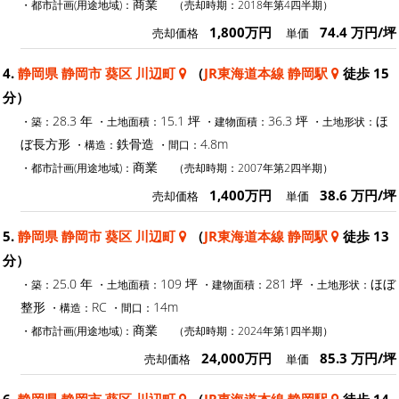
商業
・都市計画(用途地域)：
（売却時期：2018年第4四半期）
1,800万円
74.4 万円/坪
売却価格
単価
4.
静岡県 静岡市 葵区 川辺町
（
JR東海道本線 静岡駅
徒歩 15
分）
28.3 年
15.1 坪
36.3 坪
ほ
・築：
・土地面積：
・建物面積：
・土地形状：
ぼ長方形
鉄骨造
4.8m
・構造：
・間口：
商業
・都市計画(用途地域)：
（売却時期：2007年第2四半期）
1,400万円
38.6 万円/坪
売却価格
単価
5.
静岡県 静岡市 葵区 川辺町
（
JR東海道本線 静岡駅
徒歩 13
分）
25.0 年
109 坪
281 坪
ほぼ
・築：
・土地面積：
・建物面積：
・土地形状：
整形
RC
14m
・構造：
・間口：
商業
・都市計画(用途地域)：
（売却時期：2024年第1四半期）
24,000万円
85.3 万円/坪
売却価格
単価
6.
静岡県 静岡市 葵区 川辺町
（
JR東海道本線 静岡駅
徒歩 14