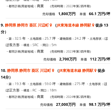
商業
・都市計画(用途地域)：
（売却時期：2022年第2四半期）
1,800万円
66.1 万円/坪
売却価格
単価
9.
静岡県 静岡市 葵区 川辺町
（
JR東海道本線 静岡駅
徒歩 13
分）
32.5 年
25.7 坪
24.2 坪
ほ
・築：
・土地面積：
・建物面積：
・土地形状：
ぼ長方形
SRC
5m
・構造：
・間口：
商業
・都市計画(用途地域)：
（売却時期：2023年第3四半期）
2,700万円
112 万円/坪
売却価格
単価
10.
静岡県 静岡市 葵区 川辺町
（
JR東海道本線 静岡駅
徒歩
14分）
19.3 年
59.0 坪
275 坪
ほ
・築：
・土地面積：
・建物面積：
・土地形状：
ぼ正方形
RC
18m
・構造：
・間口：
商業
・都市計画(用途地域)：
（売却時期：2024年第2四半期）
27,000万円
98.1 万円/坪
売却価格
単価