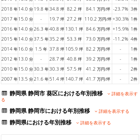
2018
14.0
19.8
34.8
82.2
84.1
-23.7%
3
年
分
年
坪
坪
万円/坪
件
2017
15.0
-
19.7
27.2
110.2
+30.3%
1
年
分
坪
坪
万円/坪
件
2016
14.0
26.3
40.8
130.1
84.6
+15.9%
1
年
分
年
坪
坪
万円/坪
件
2015
14.0
37.5
35.2
53.3
73.0
-11.2%
4
年
分
年
坪
坪
万円/坪
件
2014
16.0
1.5
37.8
105.9
82.2
-
1
年
分
年
坪
坪
万円/坪
件
2012
13.0
-
28.7
40.8
39.2
-
1
年
分
坪
坪
万円/坪
件
2010
15.0
30.3
30.3
57.5
41.2
-
2
年
分
年
坪
坪
万円/坪
件
2007
13.5
21.6
51.4
140.7
41.7
-
2
年
分
年
坪
坪
万円/坪
件
静岡県 静岡市 葵区における年別推移
詳細を表示す
る
静岡県 静岡市における年別推移
詳細を表示する
静岡県における年別推移
詳細を表示する