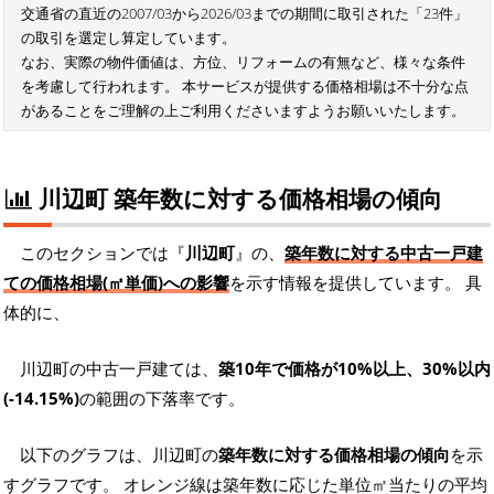
交通省の直近の2007/03から2026/03までの期間に取引された「23件」
の取引を選定し算定しています。
なお、実際の物件価値は、方位、リフォームの有無など、様々な条件
を考慮して行われます。 本サービスが提供する価格相場は不十分な点
があることをご理解の上ご利用くださいますようお願いいたします。
川辺町 築年数に対する価格相場の傾向
このセクションでは『
川辺町
』の、
築年数に対する中古一戸建
ての価格相場(㎡単価)への影響
を示す情報を提供しています。 具
体的に、
川辺町の中古一戸建ては、
築10年で価格が10%以上、30%以内
(-14.15%)
の範囲の下落率です。
以下のグラフは、川辺町の
築年数に対する価格相場の傾向
を示
すグラフです。 オレンジ線は築年数に応じた単位㎡当たりの平均