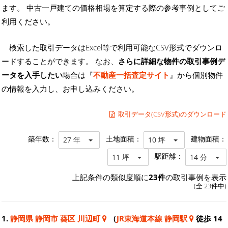
ます。 中古一戸建ての価格相場を算定する際の参考事例としてご
利用ください。
検索した取引データはExcel等で利用可能なCSV形式でダウンロ
ードすることができます。 なお、
さらに詳細な物件の取引事例デ
ータを入手したい
場合は『
不動産一括査定サイト
』から個別物件
の情報を入力し、お申し込みください。
取引データ(CSV形式)のダウンロード
築年数：
土地面積：
建物面積：
27 年
10 坪
駅距離：
11 坪
14 分
上記条件の類似度順に
23件
の取引事例を表示
(全 23件中)
1.
静岡県 静岡市 葵区 川辺町
（
JR東海道本線 静岡駅
徒歩 14