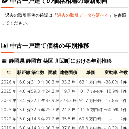
中古一戸建ての価格相場の最新動向
過去の取引事例の確認は「
過去の取引データを調べる
」を参照
してください。
中古一戸建て価格の年別推移
静岡県 静岡市 葵区 川辺町における年別推移
年
駅距離
築年数
面積
建物面積
単価
変動率
件数
2026
16.0
31.0
30.3
33.3
63.1
-38.0%
1
年
分
年
坪
坪
万円/坪
件
2025
14.0
59.3
24.2
19.7
101.7
+10.9%
1
年
分
年
坪
坪
万円/坪
件
2024
13.5
22.1
83.9
278.3
91.7
-17.8%
2
年
分
年
坪
坪
万円/坪
件
2023
13.0
32.5
25.7
24.2
111.6
+60.5%
1
年
分
年
坪
坪
万円/坪
件
2022
15.0
14.8
27.2
35.5
69.5
-
2
年
分
年
坪
坪
万円/坪
件
2019
15.0
14.3
36.3
37.8
68.8
-18.3%
1
年
分
年
坪
坪
万円/坪
件