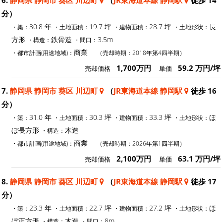
分）
30.8 年
19.7 坪
28.7 坪
長
・築：
・土地面積：
・建物面積：
・土地形状：
方形
鉄骨造
3.5m
・構造：
・間口：
商業
・都市計画(用途地域)：
（売却時期：2018年第4四半期）
1,700万円
59.2 万円/坪
売却価格
単価
7.
静岡県 静岡市 葵区 川辺町
（
JR東海道本線 静岡駅
徒歩 16
分）
31.0 年
30.3 坪
33.3 坪
ほ
・築：
・土地面積：
・建物面積：
・土地形状：
ぼ長方形
木造
・構造：
商業
・都市計画(用途地域)：
（売却時期：2026年第1四半期）
2,100万円
63.1 万円/坪
売却価格
単価
8.
静岡県 静岡市 葵区 川辺町
（
JR東海道本線 静岡駅
徒歩 17
分）
23.3 年
22.7 坪
27.2 坪
ほ
・築：
・土地面積：
・建物面積：
・土地形状：
ぼ正方形
木造
8m
・構造：
・間口：