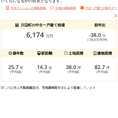
いくらになるかの目安となります。
中古マンションの価格相場
土地の価格相場
中古一戸建ての
取引デー
タ
川辺町の中古一戸建て相場
前年比
6,174
-38.0
％
万円
(-38.6万円/坪)
築年数
駅距離
土地面積
建物面積
25.7
14.3
38.0
82.7
年
分
坪
坪
(平均値)
(平均値)
(平均値)
(平均値)
この記事は
不動産鑑定士、宅地建物取引士により監修
しています