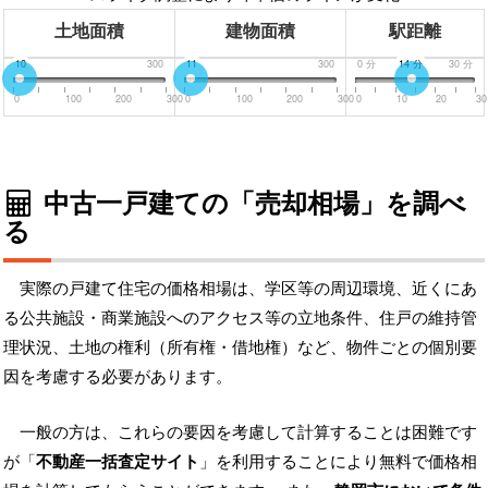
土地面積
建物面積
駅距離
0
10
300
0
11
300
0
分
14
分
30
分
0
100
200
300
0
100
200
300
0
10
20
30
中古一戸建ての「売却相場」を調べ
る
実際の戸建て住宅の価格相場は、学区等の周辺環境、近くにあ
る公共施設・商業施設へのアクセス等の立地条件、住戸の維持管
理状況、土地の権利（所有権・借地権）など、物件ごとの個別要
因を考慮する必要があります。
一般の方は、これらの要因を考慮して計算することは困難です
が「
不動産一括査定サイト
」を利用することにより無料で価格相