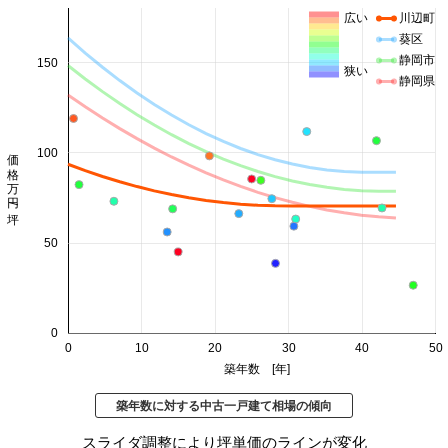
広い
川辺町
葵区
静岡市
150
狭い
静岡県
価格 万円/坪
100
50
0
0
10
20
30
40
50
築年数 [年]
築年数に対する中古一戸建て相場の傾向
スライダ調整により坪単価のラインが変化