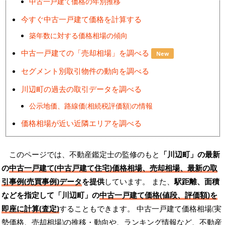
中古一戸建て価格の年別推移
今すぐ中古一戸建て価格を計算する
築年数に対する価格相場の傾向
中古一戸建ての「売却相場」を調べる
New
セグメント別取引物件の動向を調べる
川辺町の過去の取引データを調べる
公示地価、路線価(相続税評価額)の情報
価格相場が近い近隣エリアを調べる
このページでは、不動産鑑定士の監修のもと
「川辺町」の最新
の
中古一戸建て(中古戸建て住宅)価格相場、売却相場、最新の取
引事例(売買事例)データ
を提供
しています。 また、
駅距離、面積
などを指定して「川辺町」の
中古一戸建て価格(値段、評価額)を
即座に計算(査定)
することもできます。 中古一戸建て価格相場(実
勢価格、売却相場)の推移・動向や、ランキング情報など、不動産