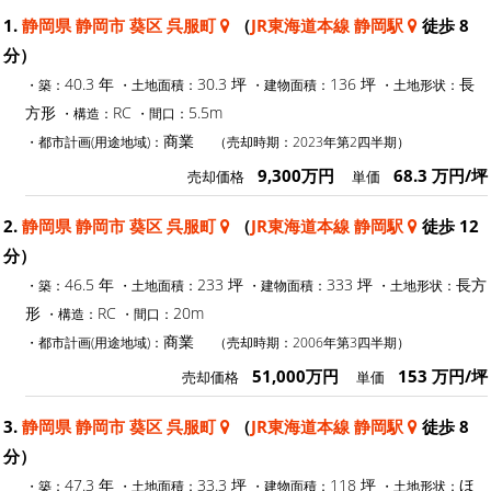
1.
静岡県 静岡市 葵区 呉服町
（
JR東海道本線 静岡駅
徒歩 8
分）
40.3 年
30.3 坪
136 坪
長
・築：
・土地面積：
・建物面積：
・土地形状：
方形
RC
5.5m
・構造：
・間口：
商業
・都市計画(用途地域)：
（売却時期：2023年第2四半期）
9,300万円
68.3 万円/坪
売却価格
単価
2.
静岡県 静岡市 葵区 呉服町
（
JR東海道本線 静岡駅
徒歩 12
分）
46.5 年
233 坪
333 坪
長方
・築：
・土地面積：
・建物面積：
・土地形状：
形
RC
20m
・構造：
・間口：
商業
・都市計画(用途地域)：
（売却時期：2006年第3四半期）
51,000万円
153 万円/坪
売却価格
単価
3.
静岡県 静岡市 葵区 呉服町
（
JR東海道本線 静岡駅
徒歩 8
分）
47.3 年
33.3 坪
118 坪
ほ
・築：
・土地面積：
・建物面積：
・土地形状：