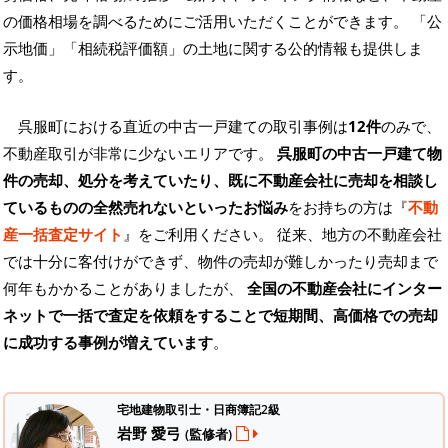
の価格相場を調べるためにご活用いただくことができます。
「公
示地価」「相続税評価額」の土地に関する公的情報も提供しま
す。
呉服町における直近の中古一戸建ての取引事例は
12件
のみで、
不動産取引が非常に少ないエリアです。
呉服町の中古一戸建て物
件の売却、処分を考えていたり、既に不動産会社に売却を相談し
ているものの全然売れないといったお悩み
をお持ちの方は『
不動
産一括査定サイト
』をご利用ください。 従来、地方の不動産会社
では十分に客付けができず、物件の売却が難しかったり売却まで
何年もかかることがありましたが、
全国の不動産会社にインター
ネットで一括で査定を依頼をすることで短期間、高価格での売却
に成功する事例が増えています
。
宅地建物取引士・日商簿記2級
岩野 愛弓
(監修者)