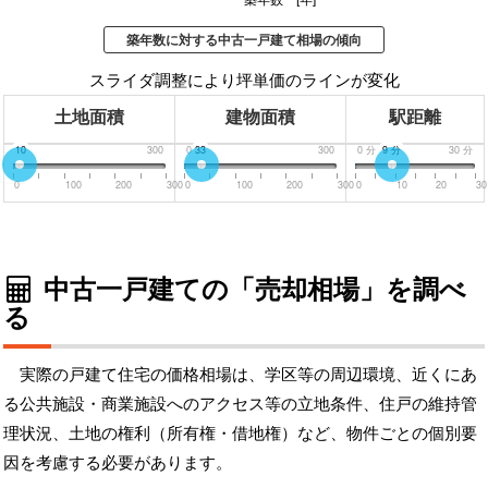
築年数 [年]
築年数に対する中古一戸建て相場の傾向
スライダ調整により坪単価のラインが変化
土地面積
建物面積
駅距離
0
10
300
0
33
300
0
分
9
分
30
分
0
100
200
300
0
100
200
300
0
10
20
30
中古一戸建ての「売却相場」を調べ
る
実際の戸建て住宅の価格相場は、学区等の周辺環境、近くにあ
る公共施設・商業施設へのアクセス等の立地条件、住戸の維持管
理状況、土地の権利（所有権・借地権）など、物件ごとの個別要
因を考慮する必要があります。