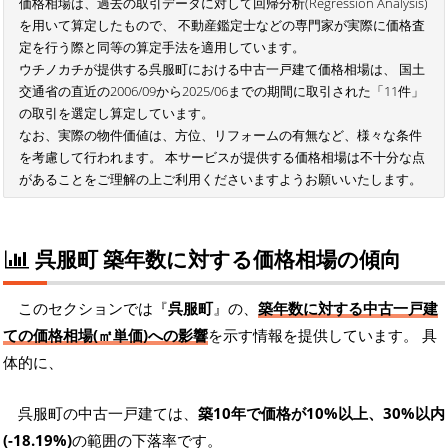
価格相場は、過去の取引データに対して回帰分析(Regression Analysis)
を用いて算定したもので、 不動産鑑定士などの専門家が実際に価格査
定を行う際と同等の算定手法を適用しています。
ウチノカチが提供する呉服町における中古一戸建て価格相場は、 国土
交通省の直近の2006/09から2025/06までの期間に取引された「11件」
の取引を選定し算定しています。
なお、実際の物件価値は、方位、リフォームの有無など、様々な条件
を考慮して行われます。 本サービスが提供する価格相場は不十分な点
があることをご理解の上ご利用くださいますようお願いいたします。
呉服町 築年数に対する価格相場の傾向
このセクションでは『
呉服町
』の、
築年数に対する中古一戸建
ての価格相場(㎡単価)への影響
を示す情報を提供しています。 具
体的に、
呉服町の中古一戸建ては、
築10年で価格が10%以上、30%以内
(-18.19%)
の範囲の下落率です。