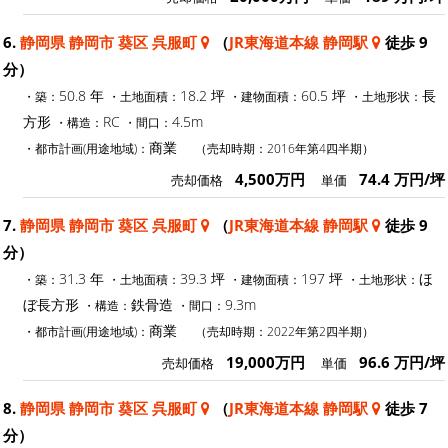
6.
静岡県 静岡市 葵区 呉服町
（
JR東海道本線 静岡駅
徒歩 9
分）
50.8 年
18.2 坪
60.5 坪
長
・築：
・土地面積：
・建物面積：
・土地形状：
方形
RC
4.5m
・構造：
・間口：
商業
・都市計画(用途地域)：
（売却時期：2016年第4四半期）
4,500万円
74.4 万円/坪
売却価格
単価
7.
静岡県 静岡市 葵区 呉服町
（
JR東海道本線 静岡駅
徒歩 9
分）
31.3 年
39.3 坪
197 坪
ほ
・築：
・土地面積：
・建物面積：
・土地形状：
ぼ長方形
鉄骨造
9.3m
・構造：
・間口：
商業
・都市計画(用途地域)：
（売却時期：2022年第2四半期）
19,000万円
96.6 万円/坪
売却価格
単価
8.
静岡県 静岡市 葵区 呉服町
（
JR東海道本線 静岡駅
徒歩 7
分）