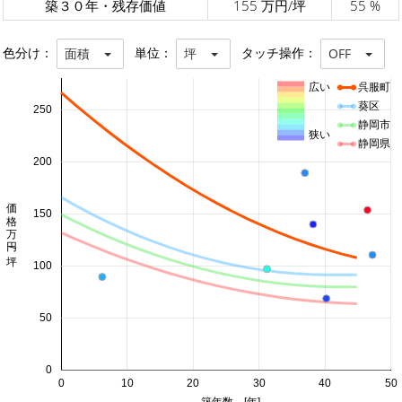
築３０年・残存価値
155 万円/坪
55 %
色分け：
単位：
タッチ操作：
面積
坪
OFF
広い
呉服町
葵区
250
静岡市
狭い
静岡県
200
価格 万円/坪
150
100
50
0
0
10
20
30
40
50