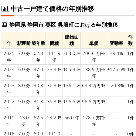
中古一戸建て価格の年別推移
静岡県 静岡市 葵区 呉服町における年別推移
建物面
件
年
駅距離
築年数
面積
積
単価
変動率
数
2025
7.0
62.3
111.9
363.0
206.6
+9.4%
1
分
坪
万円/
件
年
年
坪
坪
2024
6.0
37.0
33.3
105.9
188.9
+176.5%
1
分
坪
坪
万円/
件
年
年
坪
2023
8.0
40.3
30.3
136.1
68.3
-29.3%
1
分
坪
坪
万円/坪
件
年
年
2022
9.0
31.3
39.3
196.6
96.6
-
1
分
坪
坪
万円/坪
件
年
年
2019
13.0
62.5
24.2
56.0
178.7
-
1
坪
坪
万円/
件
年
分
年
坪
2018
7.0
60.0
111.9
-
-
-
0
分
件