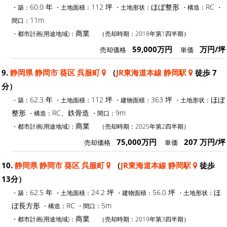
60.0 年
112 坪
ほぼ整形
RC
・築：
・土地面積：
・土地形状：
・構造：
・
11m
間口：
商業
・都市計画(用途地域)：
（売却時期：2018年第1四半期）
59,000万円
万円/坪
売却価格
単価
9.
静岡県 静岡市 葵区 呉服町
（
JR東海道本線 静岡駅
徒歩 7
分）
62.3 年
112 坪
363 坪
ほぼ
・築：
・土地面積：
・建物面積：
・土地形状：
整形
RC、鉄骨造
9m
・構造：
・間口：
商業
・都市計画(用途地域)：
（売却時期：2025年第2四半期）
75,000万円
207 万円/坪
売却価格
単価
10.
静岡県 静岡市 葵区 呉服町
（
JR東海道本線 静岡駅
徒歩
13分）
62.5 年
24.2 坪
56.0 坪
ほ
・築：
・土地面積：
・建物面積：
・土地形状：
ぼ長方形
RC
5m
・構造：
・間口：
商業
・都市計画(用途地域)：
（売却時期：2019年第3四半期）