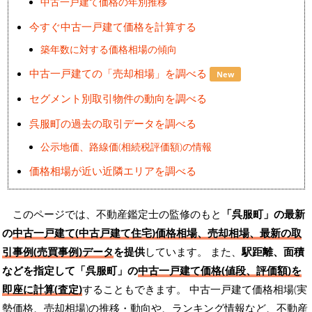
中古一戸建て価格の年別推移
今すぐ中古一戸建て価格を計算する
築年数に対する価格相場の傾向
中古一戸建ての「売却相場」を調べる
New
セグメント別取引物件の動向を調べる
呉服町の過去の取引データを調べる
公示地価、路線価(相続税評価額)の情報
価格相場が近い近隣エリアを調べる
このページでは、不動産鑑定士の監修のもと
「呉服町」の最新
の
中古一戸建て(中古戸建て住宅)価格相場、売却相場、最新の取
引事例(売買事例)データ
を提供
しています。 また、
駅距離、面積
などを指定して「呉服町」の
中古一戸建て価格(値段、評価額)を
即座に計算(査定)
することもできます。 中古一戸建て価格相場(実
勢価格、売却相場)の推移・動向や、ランキング情報など、不動産