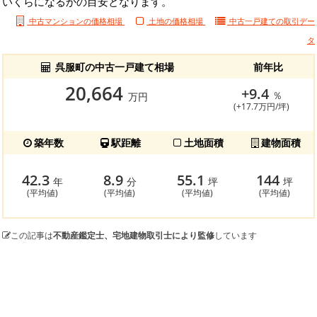
いくらになるかの目安となります。
中古マンションの価格相場
土地の価格相場
中古一戸建ての
取引デー
タ
呉服町の中古一戸建て相場
前年比
20,664
+9.4
％
万円
(+17.7万円/坪)
築年数
駅距離
土地面積
建物面積
42.3
8.9
55.1
144
年
分
坪
坪
(平均値)
(平均値)
(平均値)
(平均値)
この記事は
不動産鑑定士、宅地建物取引士により監修
しています