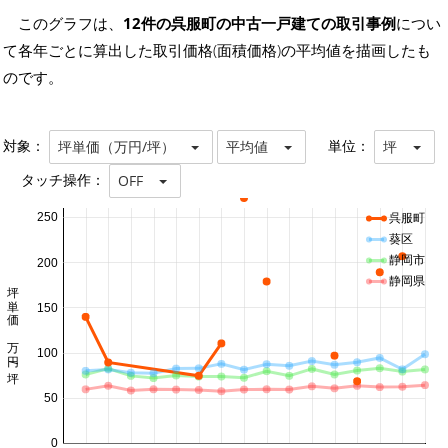
このグラフは、
12件の呉服町の中古一戸建ての取引事例
につい
て各年ごとに算出した取引価格(面積価格)の平均値を描画したも
のです。
対象：
単位：
坪単価（万円/坪）
平均値
坪
タッチ操作：
OFF
250
呉服町
葵区
静岡市
200
静岡県
坪単価 万円/坪
150
100
50
0