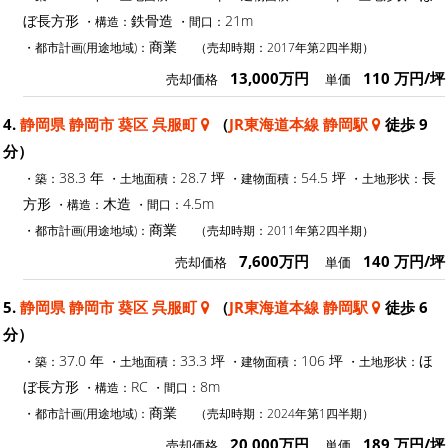
ぼ長方形
鉄骨造
21m
・構造：
・間口：
商業
・都市計画(用途地域)：
（売却時期：2017年第2四半期）
13,000万円
110 万円/坪
売却価格
単価
4.
静岡県 静岡市 葵区 呉服町
（
JR東海道本線 静岡駅
徒歩 9
分）
38.3 年
28.7 坪
54.5 坪
長
・築：
・土地面積：
・建物面積：
・土地形状：
方形
木造
4.5m
・構造：
・間口：
商業
・都市計画(用途地域)：
（売却時期：2011年第2四半期）
7,600万円
140 万円/坪
売却価格
単価
5.
静岡県 静岡市 葵区 呉服町
（
JR東海道本線 静岡駅
徒歩 6
分）
37.0 年
33.3 坪
106 坪
ほ
・築：
・土地面積：
・建物面積：
・土地形状：
ぼ長方形
RC
8m
・構造：
・間口：
商業
・都市計画(用途地域)：
（売却時期：2024年第1四半期）
20,000万円
189 万円/坪
売却価格
単価