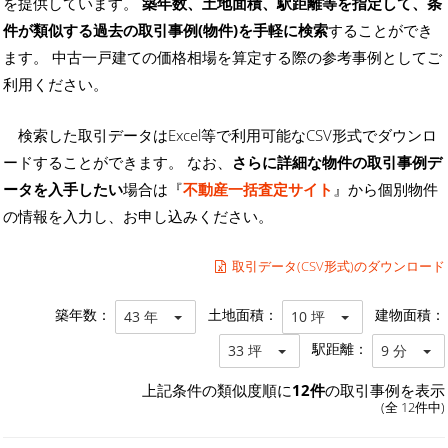
を提供しています。
築年数、土地面積、駅距離等を指定して、条
件が類似する過去の取引事例(物件)を手軽に検索
することができ
ます。 中古一戸建ての価格相場を算定する際の参考事例としてご
利用ください。
検索した取引データはExcel等で利用可能なCSV形式でダウンロ
ードすることができます。 なお、
さらに詳細な物件の取引事例デ
ータを入手したい
場合は『
不動産一括査定サイト
』から個別物件
の情報を入力し、お申し込みください。
取引データ(CSV形式)のダウンロード
築年数：
土地面積：
建物面積：
43 年
10 坪
駅距離：
33 坪
9 分
上記条件の類似度順に
12件
の取引事例を表示
(全 12件中)