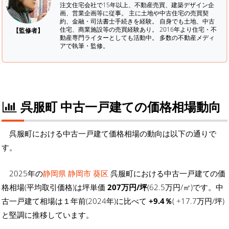
注文住宅会社で15年以上、不動産売買、建築デザイン企
画、営業企画等に従事。 主に土地や中古住宅の売買契
約、金融・司法書士手続きを経験。
自身でも土地、中古
住宅、商業施設等の売買経験あり。 2016年より住宅・不
【監修者】
動産専門ライターとしても活動中。 多数の不動産メディ
アで執筆・監修。
呉服町 中古一戸建ての価格相場動向
呉服町における中古一戸建て価格相場の動向は以下の通りで
す。
2025年の
静岡県 静岡市 葵区
呉服町における中古一戸建ての価
格相場(平均取引価格)は坪単価
207万円/坪
(62.5万円/㎡)です。中
古一戸建て相場は１年前(2024年)に比べて
+9.4％
( +17.7万円/坪)
と堅調に推移しています。