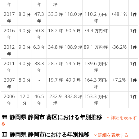
年
年
坪
2017
8.0
47.3
33.3
118.0
110.2
+48.1%
1
分
坪
坪
万円/
件
年
年
坪
2016
9.0
50.8
18.2
60.5
74.4
-
1
分
坪
坪
万円/坪
件
年
年
2012
9.0
6.3
34.8
108.9
89.1
-36.2%
1
分
年
坪
坪
万円/坪
件
年
2011
9.0
38.3
28.7
54.5
139.6
-
1
分
坪
坪
万円/
件
年
年
坪
2007
8.0
-
19.7
49.9
164.3
+7.2%
1
分
坪
坪
万円/
件
年
坪
2006
12.0
46.5
232.9
332.8
153.3
-
1
坪
万円/
件
年
分
年
坪
坪
静岡県 静岡市 葵区における年別推移
詳細を表示す
る
静岡県 静岡市における年別推移
詳細を表示する