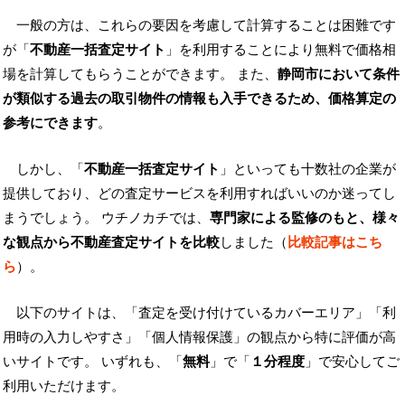
一般の方は、これらの要因を考慮して計算することは困難です
が「
不動産一括査定サイト
」を利用することにより無料で価格相
場を計算してもらうことができます。 また、
静岡市において条件
が類似する過去の取引物件の情報も入手できるため、価格算定の
参考にできます
。
しかし、「
不動産一括査定サイト
」といっても十数社の企業が
提供しており、どの査定サービスを利用すればいいのか迷ってし
まうでしょう。 ウチノカチでは、
専門家による監修のもと、様々
な観点から不動産査定サイトを比較
しました（
比較記事はこち
ら
）。
以下のサイトは、「査定を受け付けているカバーエリア」「利
用時の入力しやすさ」「個人情報保護」の観点から特に評価が高
いサイトです。 いずれも、「
無料
」で「
１分程度
」で安心してご
利用いただけます。