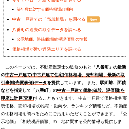
築年数に対する価格相場の傾向
中古一戸建ての「売却相場」を調べる
New
八番町の過去の取引データを調べる
公示地価、路線価(相続税評価額)の情報
価格相場が近い近隣エリアを調べる
このページでは、不動産鑑定士の監修のもと
「八番町」の最新
の
中古一戸建て(中古戸建て住宅)価格相場、売却相場、最新の取
引事例(売買事例)データ
を提供
しています。 また、
駅距離、面積
などを指定して「八番町」の
中古一戸建て価格(値段、評価額)を
即座に計算(査定)
することもできます。 中古一戸建て価格相場(実
勢価格、売却相場)の推移・動向や、ランキング情報など、不動産
の価格相場を調べるためにご活用いただくことができます。
「公
示地価」「相続税評価額」の土地に関する公的情報も提供しま