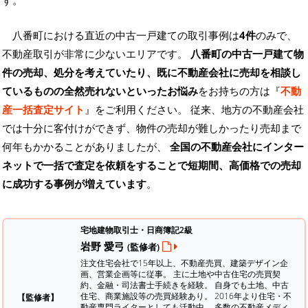
す。
八番町における直近の中古一戸建ての取引事例は
4件
のみで、
不動産取引が非常に少ないエリアです。
八番町の中古一戸建て物
件の売却、処分を考えていたり、既に不動産会社に売却を相談し
ているものの全然売れないといったお悩み
をお持ちの方は『
不動
産一括査定サイト
』をご利用ください。 従来、地方の不動産会社
では十分に客付けができず、物件の売却が難しかったり売却まで
何年もかかることがありましたが、
全国の不動産会社にインター
ネットで一括で査定を依頼をすることで短期間、高価格での売却
に成功する事例が増えています
。
宅地建物取引士・日商簿記2級
岩野 愛弓
(監修者)
注文住宅会社で15年以上、不動産売買、建築デザイン企
画、営業企画等に従事。 主に土地や中古住宅の売買契
約、金融・司法書士手続きを経験。
自身でも土地、中古
住宅、商業施設等の売買経験あり。 2016年より住宅・不
【監修者】
動産専門ライターとしても活動中。 多数の不動産メディ