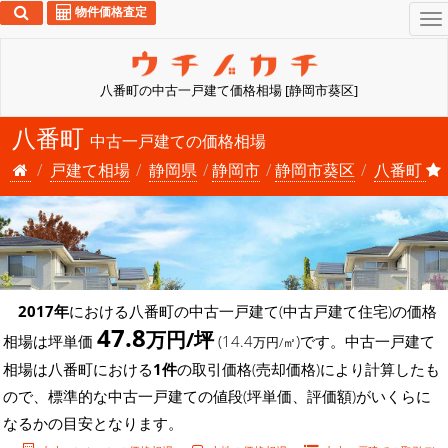
物件価格査定
To
na
八番町の中古一戸建て価格相場 [静岡市葵区]
八番町
中古一戸建ての価格相場
戸建て相場
静岡県
静岡市
静岡市葵区
八番町
2017年
における八番町の中古一戸建て(中古戸建て住宅)の価格
47.8
万円/坪
相場は坪単価
(14.4
)です。中古一戸建て
万円/㎡
相場は八番町における
1件
の取引価格(売却価格)により計算したも
ので、標準的な中古一戸建ての値段(坪単価、評価額)がいくらに
なるかの目安となります。