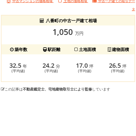
中古マンションの価格相場
土地の価格相場
中古一戸建ての
取引デー
タ
八番町の中古一戸建て相場
1,050
万円
築年数
駅距離
土地面積
建物面積
32.5
24.2
17.0
26.5
年
分
坪
坪
(平均値)
(平均値)
(平均値)
(平均値)
この記事は
不動産鑑定士、宅地建物取引士により監修
しています