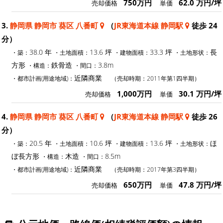
750万円
62.0 万円/坪
売却価格
単価
3.
静岡県 静岡市 葵区 八番町
（
JR東海道本線 静岡駅
徒歩 24
分）
38.0 年
13.6 坪
33.3 坪
長
・築：
・土地面積：
・建物面積：
・土地形状：
方形
鉄骨造
3.8m
・構造：
・間口：
近隣商業
・都市計画(用途地域)：
（売却時期：2011年第1四半期）
1,000万円
30.1 万円/坪
売却価格
単価
4.
静岡県 静岡市 葵区 八番町
（
JR東海道本線 静岡駅
徒歩 26
分）
20.5 年
10.6 坪
13.6 坪
ほ
・築：
・土地面積：
・建物面積：
・土地形状：
ぼ長方形
木造
8.5m
・構造：
・間口：
近隣商業
・都市計画(用途地域)：
（売却時期：2017年第3四半期）
650万円
47.8 万円/坪
売却価格
単価