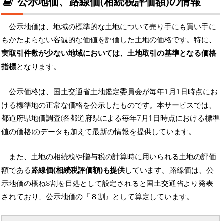
公示地価、路線価(相続税評価額)の情報
公示地価は、地域の標準的な土地について売り手にも買い手に
もかたよらない客観的な価値を評価した土地の価格です。特に、
実取引件数が少ない地域においては、土地取引の基準となる価格
指標
となります。
公示価格は、国土交通省土地鑑定委員会が毎年1月1日時点にお
ける標準地の正常な価格を公示したものです。本サービスでは、
都道府県地価調査(各都道府県による毎年7月1日時点における標準
値の価格)のデータも加えて最新の情報を提供しています。
また、土地の相続税や贈与税の計算時に用いられる土地の評価
額である
路線価(相続税評価額)も提供
しています。路線価は、公
示地価の概ね8割を目処として設定されると国土交通省より発表
されており、公示地価の『８割』として算定しています。