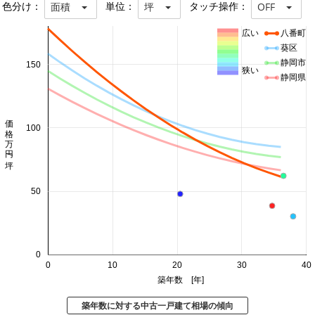
色分け：
単位：
タッチ操作：
面積
坪
OFF
広い
八番町
葵区
静岡市
150
狭い
静岡県
価格 万円/坪
100
50
0
0
10
20
30
40
築年数 [年]
築年数に対する中古一戸建て相場の傾向