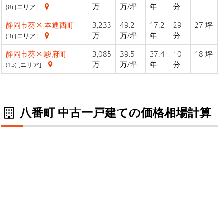
万
万/坪
年
分
(8) [エリア]
静岡市葵区
本通西町
3,233
49.2
17.2
29
27 坪
万
万/坪
年
分
(3) [エリア]
静岡市葵区
駿府町
3,085
39.5
37.4
10
18 坪
万
万/坪
年
分
(13) [エリア]
八番町 中古一戸建ての価格相場計算