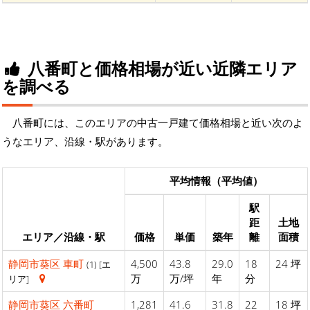
八番町と価格相場が近い近隣エリア
を調べる
八番町には、このエリアの中古一戸建て価格相場と近い次のよ
うなエリア、沿線・駅があります。
平均情報（平均値）
駅
距
土地
エリア／沿線・駅
価格
単価
築年
離
面積
静岡市葵区
車町
4,500
43.8
29.0
18
24 坪
(1) [エ
万
万/坪
年
分
リア]
静岡市葵区
六番町
1,281
41.6
31.8
22
18 坪