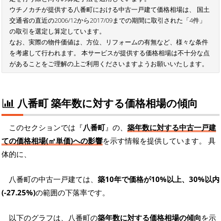
ウチノカチが提供する八番町における中古一戸建て価格相場は、 国土
交通省の直近の2006/12から2017/09までの期間に取引された「4件」
の取引を選定し算定しています。
なお、実際の物件価値は、方位、リフォームの有無など、様々な条件
を考慮して行われます。 本サービスが提供する価格相場は不十分な点
があることをご理解の上ご利用くださいますようお願いいたします。
八番町 築年数に対する価格相場の傾向
このセクションでは『
八番町
』の、
築年数に対する中古一戸建
ての価格相場(㎡単価)への影響
を示す情報を提供しています。 具
体的に、
八番町の中古一戸建ては、
築10年で価格が10%以上、30%以内
(-27.25%)
の範囲の下落率です。
以下のグラフは、八番町の
築年数に対する価格相場の傾向
を示