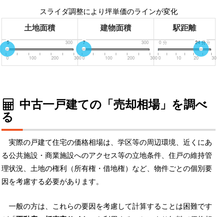
スライダ調整により坪単価のラインが変化
土地面積
建物面積
駅距離
0
5
300
0
7
300
0
分
24
30
分
分
0
100
200
300
0
100
200
300
0
10
20
30
中古一戸建ての「売却相場」を調べ
る
実際の戸建て住宅の価格相場は、学区等の周辺環境、近くにあ
る公共施設・商業施設へのアクセス等の立地条件、住戸の維持管
理状況、土地の権利（所有権・借地権）など、物件ごとの個別要
因を考慮する必要があります。
一般の方は、これらの要因を考慮して計算することは困難です