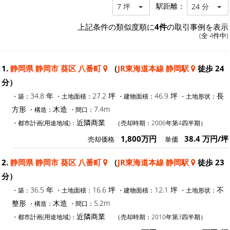
駅距離：
7 坪
24 分
上記条件の類似度順に
4件
の取引事例を表示
(全 4件中)
1.
静岡県 静岡市 葵区 八番町
（
JR東海道本線 静岡駅
徒歩 24
分）
34.8 年
27.2 坪
46.9 坪
長
・築：
・土地面積：
・建物面積：
・土地形状：
方形
木造
7.4m
・構造：
・間口：
近隣商業
・都市計画(用途地域)：
（売却時期：2006年第4四半期）
1,800万円
38.4 万円/坪
売却価格
単価
2.
静岡県 静岡市 葵区 八番町
（
JR東海道本線 静岡駅
徒歩 23
分）
36.5 年
16.6 坪
12.1 坪
不
・築：
・土地面積：
・建物面積：
・土地形状：
整形
木造
5.2m
・構造：
・間口：
近隣商業
・都市計画(用途地域)：
（売却時期：2010年第3四半期）