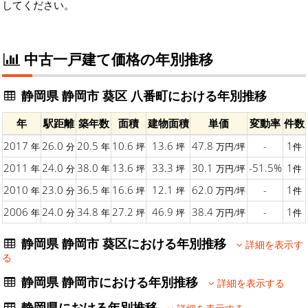
してください。
中古一戸建て価格の年別推移
静岡県 静岡市 葵区 八番町における年別推移
年
駅距離
築年数
面積
建物面積
単価
変動率
件数
2017
26.0
20.5
10.6
13.6
47.8
-
1
年
分
年
坪
坪
万円/坪
件
2011
24.0
38.0
13.6
33.3
30.1
-51.5%
1
年
分
年
坪
坪
万円/坪
件
2010
23.0
36.5
16.6
12.1
62.0
-
1
年
分
年
坪
坪
万円/坪
件
2006
24.0
34.8
27.2
46.9
38.4
-
1
年
分
年
坪
坪
万円/坪
件
静岡県 静岡市 葵区における年別推移
詳細を表示す
る
静岡県 静岡市における年別推移
詳細を表示する
静岡県における年別推移