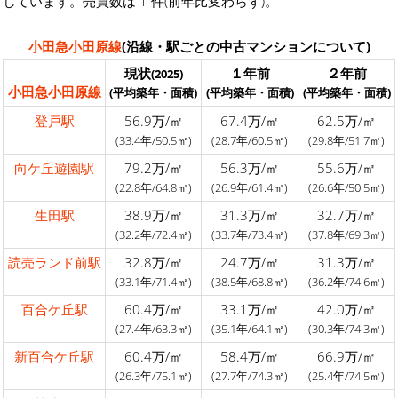
しています。売買数は 1 件(前年比変わらず)。
小田急小田原線
(沿線・駅ごとの中古マンションについて)
現状
１年前
２年前
(2025)
小田急小田原線
(平均築年・面積)
(平均築年・面積)
(平均築年・面積)
登戸駅
56.9万/㎡
67.4万/㎡
62.5万/㎡
(33.4年/50.5㎡)
(28.7年/60.5㎡)
(29.8年/51.7㎡)
向ケ丘遊園駅
79.2万/㎡
56.3万/㎡
55.6万/㎡
(22.8年/64.8㎡)
(26.9年/61.4㎡)
(26.6年/50.5㎡)
生田駅
38.9万/㎡
31.3万/㎡
32.7万/㎡
(32.2年/72.4㎡)
(33.7年/73.4㎡)
(37.8年/69.3㎡)
読売ランド前駅
32.8万/㎡
24.7万/㎡
31.3万/㎡
(33.1年/71.4㎡)
(38.5年/68.8㎡)
(36.2年/74.6㎡)
百合ケ丘駅
60.4万/㎡
33.1万/㎡
42.0万/㎡
(27.4年/63.3㎡)
(35.1年/64.1㎡)
(30.3年/74.3㎡)
新百合ケ丘駅
60.4万/㎡
58.4万/㎡
66.9万/㎡
(26.3年/75.1㎡)
(27.7年/74.3㎡)
(25.4年/74.5㎡)