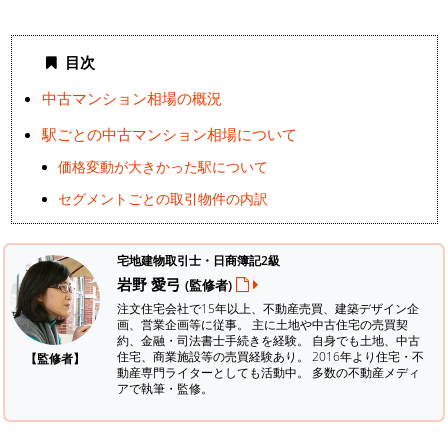
目次
中古マンション相場の概況
駅ごとの中古マンション相場について
価格変動が大きかった駅について
セグメントごとの取引物件の内訳
宅地建物取引士・日商簿記2級
岩野 愛弓
(監修者)
注文住宅会社で15年以上、不動産売買、建築デザイン企
画、営業企画等に従事。 主に土地や中古住宅の売買契
約、金融・司法書士手続きを経験。
自身でも土地、中古
住宅、商業施設等の売買経験あり。 2016年より住宅・不
【監修者】
動産専門ライターとしても活動中。 多数の不動産メディ
アで執筆・監修。