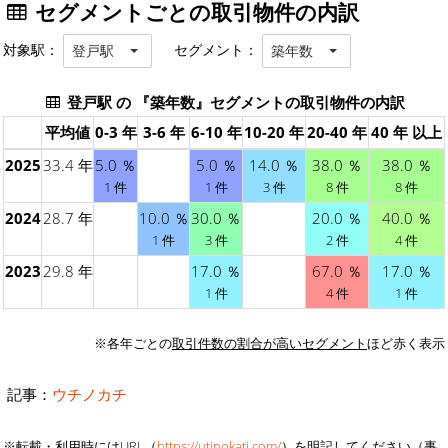
セグメントごとの取引物件の内訳
対象駅：
セグメント：
登戸駅
築年数
登戸駅 の 『築年数』セグメントの取引物件の内訳
平均値
0-3 年
3-6 年
6-10 年
10-20 年
20-40 年
40 年 以上
2025
33.4 年
5.0 ％
5.0 ％
14.0 ％
38.0 ％
38.0 ％
1 件
1 件
3 件
8 件
8 件
2024
28.7 年
10.0 ％
30.0 ％
20.0 ％
40.0 ％
1 件
3 件
2 件
4 件
2023
29.8 年
17.0 ％
67.0 ％
17.0 ％
1 件
4 件
1 件
※各年ごとの
取引件数の割合が高いセグメント
ほど赤く表示
記事：
ウチノカチ
※転載・利用時にはURL（
https://utinokati.com/
）を明記してください（事