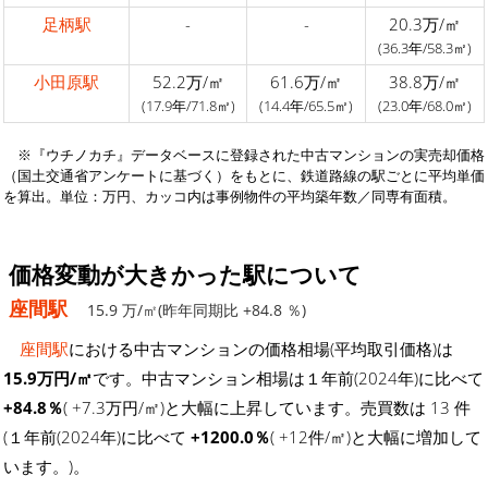
足柄駅
-
-
20.3万/㎡
(36.3年/58.3㎡)
小田原駅
52.2万/㎡
61.6万/㎡
38.8万/㎡
(17.9年/71.8㎡)
(14.4年/65.5㎡)
(23.0年/68.0㎡)
※『ウチノカチ』データベースに登録された中古マンションの実売却価格
（国土交通省アンケートに基づく）をもとに、鉄道路線の駅ごとに平均単価
を算出。単位：万円、カッコ内は事例物件の平均築年数／同専有面積。
価格変動が大きかった駅について
座間駅
15.9 万/㎡(昨年同期比 +84.8 ％)
座間駅
における中古マンションの価格相場(平均取引価格)は
15.9万円/㎡
です。中古マンション相場は１年前(2024年)に比べて
+84.8％
( +7.3万円/㎡)と大幅に上昇しています。売買数は 13 件
(１年前(2024年)に比べて
+1200.0％
( +12件/㎡)と大幅に増加して
います。)。