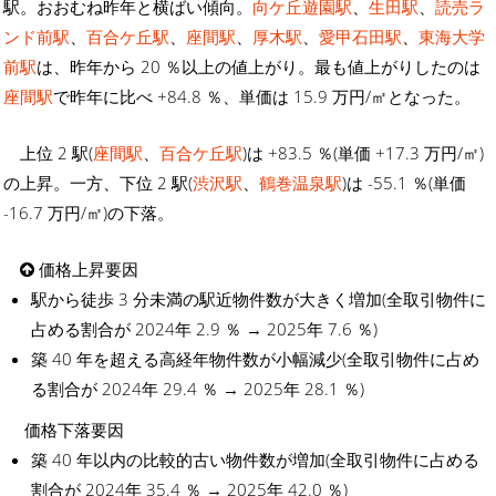
駅。おおむね昨年と横ばい傾向。
向ケ丘遊園駅
、
生田駅
、
読売ラ
ンド前駅
、
百合ケ丘駅
、
座間駅
、
厚木駅
、
愛甲石田駅
、
東海大学
前駅
は、昨年から 20 ％以上の値上がり。最も値上がりしたのは
座間駅
で昨年に比べ +84.8 ％、単価は 15.9 万円/㎡となった。
上位 2 駅(
座間駅
、
百合ケ丘駅
)は +83.5 ％(単価 +17.3 万円/㎡)
の上昇。一方、下位 2 駅(
渋沢駅
、
鶴巻温泉駅
)は -55.1 ％(単価
-16.7 万円/㎡)の下落。
価格上昇要因
駅から徒歩 3 分未満の駅近物件数が大きく増加(全取引物件に
占める割合が 2024年 2.9 ％ → 2025年 7.6 ％)
築 40 年を超える高経年物件数が小幅減少(全取引物件に占め
る割合が 2024年 29.4 ％ → 2025年 28.1 ％)
価格下落要因
築 40 年以内の比較的古い物件数が増加(全取引物件に占める
割合が 2024年 35.4 ％ → 2025年 42.0 ％)