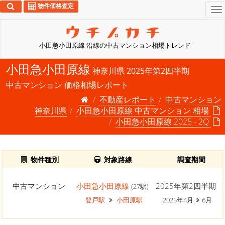
物件価格査定
To
na
小田急小田原線 沿線の中古マンション相場トレンド
小田急小田原線
神奈川県 2025年第2四半期
中古マンション 価格相場レポート
不動産レポート
中古マンション
神奈川県
小田急小田原線 中古マンション 相場
小田急小田原線 2025 - 2Q
物件種別
対象路線
調査期間
中古マンション
小田急小田原線
2025年第2四半期
(27駅)
登戸駅
小田原駅
2025年4月
6月