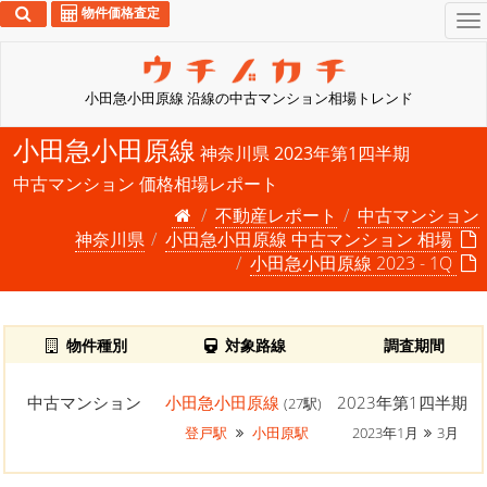
物件価格査定
To
na
小田急小田原線 沿線の中古マンション相場トレンド
小田急小田原線
神奈川県 2023年第1四半期
中古マンション 価格相場レポート
不動産レポート
中古マンション
神奈川県
小田急小田原線 中古マンション 相場
小田急小田原線 2023 - 1Q
物件種別
対象路線
調査期間
中古マンション
小田急小田原線
2023年第1四半期
(27駅)
登戸駅
小田原駅
2023年1月
3月