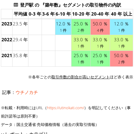
登戸駅 の 『築年数』セグメントの取引物件の内訳
平均値
0-3 年
3-6 年
6-10 年
10-20 年
20-40 年
40 年 以上
2023
23.5 年
12.0 ％
25.0 ％
50.0 ％
12.0 ％
1 件
2 件
4 件
1 件
2022
29.4 年
33.0 ％
33.0 ％
33.0 ％
1 件
1 件
1 件
2021
35.8 年
25.0 ％
25.0 ％
50.0 ％
1 件
1 件
2 件
※各年ごとの
取引件数の割合が高いセグメント
ほど赤く表示
記事：
ウチノカチ
※転載・利用時にはURL（
https://utinokati.com/
）を明記してください（事
前許諾等は原則不要）
データ：国土交通省 売却価格情報（過去の実取引情報）