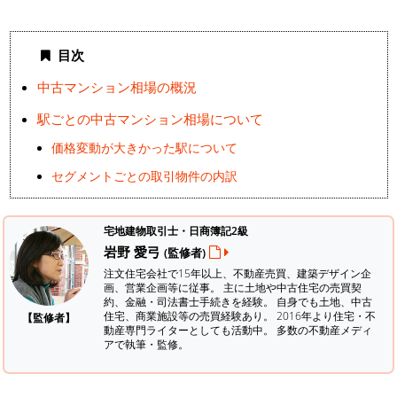
目次
中古マンション相場の概況
駅ごとの中古マンション相場について
価格変動が大きかった駅について
セグメントごとの取引物件の内訳
宅地建物取引士・日商簿記2級
岩野 愛弓
(監修者)
注文住宅会社で15年以上、不動産売買、建築デザイン企
画、営業企画等に従事。 主に土地や中古住宅の売買契
約、金融・司法書士手続きを経験。
自身でも土地、中古
住宅、商業施設等の売買経験あり。 2016年より住宅・不
【監修者】
動産専門ライターとしても活動中。 多数の不動産メディ
アで執筆・監修。