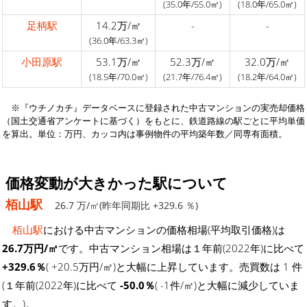
(35.0年/55.0㎡)
(18.0年/65.0㎡)
足柄駅
14.2万/㎡
-
-
(36.0年/63.3㎡)
小田原駅
53.1万/㎡
52.3万/㎡
32.0万/㎡
(18.5年/70.0㎡)
(21.7年/76.4㎡)
(18.2年/64.0㎡)
※『ウチノカチ』データベースに登録された中古マンションの実売却価格
（国土交通省アンケートに基づく）をもとに、鉄道路線の駅ごとに平均単価
を算出。単位：万円、カッコ内は事例物件の平均築年数／同専有面積。
価格変動が大きかった駅について
栢山駅
26.7 万/㎡(昨年同期比 +329.6 ％)
栢山駅
における中古マンションの価格相場(平均取引価格)は
26.7万円/㎡
です。中古マンション相場は１年前(2022年)に比べて
+329.6％
( +20.5万円/㎡)と大幅に上昇しています。売買数は 1 件
(１年前(2022年)に比べて
-50.0％
( -1件/㎡)と大幅に減少していま
す。)。