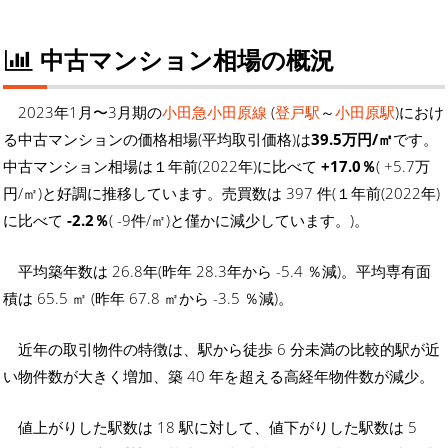
中古マンション相場の概況
2023年1月〜3月期の
小田急小田原線
(
登戸駅
～
小田原駅
)におけ
る中古マンションの価格相場(平均取引価格)は
39.5万円/㎡
です。
中古マンション相場は１年前(2022年)に比べて
+17.0％
( +5.7万
円/㎡)と好調に推移しています。売買数は 397 件(１年前(2022年)
に比べて
-2.2％
( -9件/㎡)と僅かに減少しています。)。
平均築年数は 26.8年(昨年 28.3年から -5.4 ％減)。平均専有面
積は 65.5 ㎡ (昨年 67.8 ㎡から -3.5 ％減)。
近年の取引物件の特徴は、駅から徒歩 6 分未満の比較的駅が近
い物件数が大きく増加、築 40 年を超える高経年物件数が減少。
値上がりした駅数は 18 駅に対して、値下がりした駅数は 5