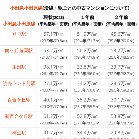
小田急小田原線
(沿線・駅ごとの中古マンションについて)
現状
１年前
２年前
(2023)
小田急小田原線
(平均築年・面積)
(平均築年・面積)
(平均築年・面積)
登戸駅
57.1万/㎡
51.9万/㎡
45.6万/㎡
(23.5年/70.6㎡)
(29.4年/71.7㎡)
(35.8年/60.0㎡)
向ケ丘遊園駅
63.2万/㎡
56.8万/㎡
53.2万/㎡
(21.6年/54.2㎡)
(19.0年/71.9㎡)
(25.8年/48.5㎡)
生田駅
38.1万/㎡
33.8万/㎡
33.7万/㎡
(26.1年/71.7㎡)
(33.5年/66.0㎡)
(32.5年/62.7㎡)
読売ランド前駅
27.1万/㎡
34.2万/㎡
28.5万/㎡
(40.6年/77.9㎡)
(33.3年/60.0㎡)
(29.5年/69.2㎡)
百合ケ丘駅
40.1万/㎡
38.2万/㎡
30.1万/㎡
(29.0年/77.0㎡)
(25.7年/55.5㎡)
(33.8年/72.5㎡)
新百合ケ丘駅
61.2万/㎡
52.8万/㎡
53.8万/㎡
(20.8年/74.7㎡)
(27.0年/87.2㎡)
(22.0年/78.7㎡)
柿生駅
41.7万/㎡
34.4万/㎡
29.8万/㎡