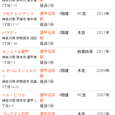
徒歩2分
2丁目1-15
コモド レジデンス
愛甲石田
3階建
RC造
2013年
駅
神奈川県 平塚市 東中原
徒歩3分
1丁目17-11
パラディ
愛甲石田
2階建
木造
2011年
駅
神奈川県 伊勢原市 沼目
徒歩3分
5丁目1-30
セジュール愛甲
愛甲石田
軽量鉄骨
2011年
駅
神奈川県 厚木市 愛甲東
徒歩3分
1丁目7-3
レオパレスシャルマ
愛甲石田
2階建
木造
2009年
ン
駅
徒歩3分
神奈川県 伊勢原市 高森
3丁目14-22
ベル・ピリカ
愛甲石田
4階建
RC造
2007年
駅
神奈川県 厚木市 愛甲 2
徒歩3分
丁目2-9
プレアデス石田
愛甲石田
木造
2001年