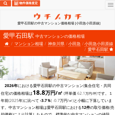
物件価格査定
To
na
愛甲石田駅の中古マンション価格相場 [小田急小田原線]
愛甲石田駅
中古マンションの価格相場
マンション相場
神奈川県
小田急
小田急小田原線
愛甲石田駅
2026年
における愛甲石田駅の中古マンション(集合住宅・共同
18.8
万円/㎡
住宅)の価格相場は
(坪単価 62.1
)です。１
万円/坪
年前(2025年)に比べて
-3.7％
( -0.7万円/㎡)と小幅に下落していま
す。中古マンション相場は愛甲石田駅における
12件
の取引価格(売
却価格)により計算したもので、標準的な中古マンションの値段