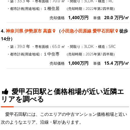
33.3 年
70.0 ㎡
3LDK
RC
・築：
・専有面積：
・間取り：
・構造：
１種住居
・都市計画(用途地域)：
（売却時期：2022年第2四半期）
1,400万円
20.0 万円/㎡
売却価格
単価
4.
神奈川県 伊勢原市 高森
（
小田急小田原線 愛甲石田駅
徒歩
14分）
39.0 年
65.0 ㎡
3LDK
SRC
・築：
・専有面積：
・間取り：
・構造：
１中住専
・都市計画(用途地域)：
（売却時期：2025年第1四半期）
1,000万円
15.4 万円/㎡
売却価格
単価
愛甲石田駅と価格相場が近い近隣エ
リアを調べる
愛甲石田駅には、このエリアの中古マンション価格相場と近い
次のようなエリア、沿線・駅があります。