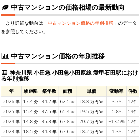
中古マンションの価格相場の最新動向
より詳細な動向は「
中古マンション価格の年別推移
」のデータ
を参照してください。
中古マンション価格の年別推移
神奈川県 小田急 小田急小田原線 愛甲石田駅におけ
る年別推移
年
駅距離
築年数
面積
単価
変動率
件数
2026
17.4
34.2
62.5
18.8
-3.7%
12
年
分
年
㎡
万円/㎡
件
2025
15.4
37.5
65.4
19.5
-5.8%
54
年
分
年
㎡
万円/㎡
件
2024
14.8
35.3
67.8
20.7
+13.5%
52
年
分
年
㎡
万円/㎡
件
2023
18.5
34.8
67.6
18.2
-1.3%
52
年
分
年
㎡
万円/㎡
件