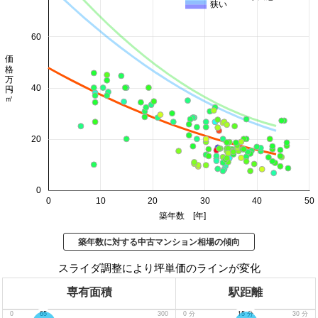
狭い
60
価格 万円/㎡
40
20
0
0
10
20
30
40
50
築年数 [年]
築年数に対する中古マンション相場の傾向
スライダ調整により坪単価のラインが変化
専有面積
駅距離
0
65
300
0
分
15
分
30
分