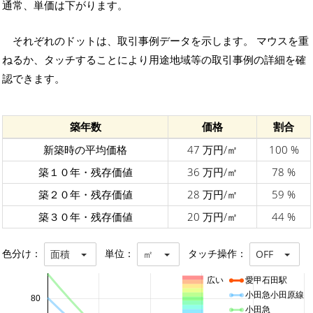
通常、単価は下がります。
それぞれのドットは、取引事例データを示します。 マウスを重
ねるか、タッチすることにより用途地域等の取引事例の詳細を確
認できます。
築年数
価格
割合
新築時の平均価格
47 万円/㎡
100 %
築１０年・残存価値
36 万円/㎡
78 %
築２０年・残存価値
28 万円/㎡
59 %
築３０年・残存価値
20 万円/㎡
44 %
色分け：
単位：
タッチ操作：
面積
㎡
OFF
広い
愛甲石田駅
小田急小田原線
80
小田急