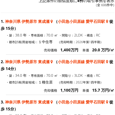
上記条件の類似度順に
4件
の取引事例を表示
(全 606件中)
1.
神奈川県 伊勢原市 東成瀬
（
小田急小田原線 愛甲石田駅
徒
歩 15分）
38.0 年
70.0 ㎡
2LDK
RC
・築：
・専有面積：
・間取り：
・構造：
１中住専
・都市計画(用途地域)：
（売却時期：2026年第1四半期）
1,400万円
20.0 万円/㎡
売却価格
単価
2.
神奈川県 伊勢原市 東成瀬
（
小田急小田原線 愛甲石田駅
徒
歩 14分）
34.0 年
70.0 ㎡
3LDK
RC
・築：
・専有面積：
・間取り：
・構造：
１種住居
・都市計画(用途地域)：
（売却時期：2022年第1四半期）
1,100万円
15.7 万円/㎡
売却価格
単価
3.
神奈川県 伊勢原市 東成瀬
（
小田急小田原線 愛甲石田駅
徒
歩 15分）