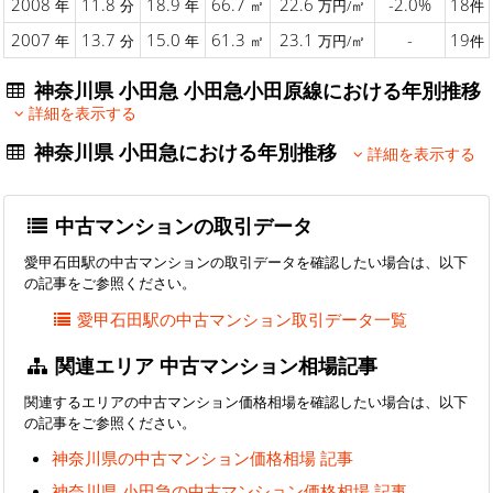
2008
11.8
18.9
66.7
22.6
-2.0%
18
年
分
年
㎡
万円/㎡
件
2007
13.7
15.0
61.3
23.1
-
19
年
分
年
㎡
万円/㎡
件
神奈川県 小田急 小田急小田原線における年別推移
詳細を表示する
神奈川県 小田急における年別推移
詳細を表示する
中古マンションの取引データ
愛甲石田駅の中古マンションの取引データを確認したい場合は、以下
の記事をご参照ください。
愛甲石田駅の中古マンション取引データ一覧
関連エリア 中古マンション相場記事
関連するエリアの中古マンション価格相場を確認したい場合は、以下
の記事をご参照ください。
神奈川県の中古マンション価格相場 記事
神奈川県 小田急の中古マンション価格相場 記事