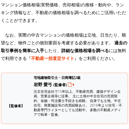
マンション価格相場(実勢価格、売却相場)の推移・動向や、ラン
キング情報など、不動産の価格相場を調べるためにご活用いただ
くことができます。
なお、実際の中古マンションの価格相場は立地、日当たり、眺
望など、物件ごとの個別要因を考慮する必要があります。
過去の
取引事例を簡単に入手
したり、
詳細な価格相場を調べる
には無料
で利用できる『
不動産一括査定サイト
』をご利用ください。
宅地建物取引士・日商簿記2級
岩野 愛弓
(監修者)
注文住宅会社で15年以上、不動産売買、建築デザイン企
画、営業企画等に従事。 主に土地や中古住宅の売買契
約、金融・司法書士手続きを経験。
自身でも土地、中古
住宅、商業施設等の売買経験あり。 2016年より住宅・不
【監修者】
動産専門ライターとしても活動中。 多数の不動産メディ
アで執筆・監修。