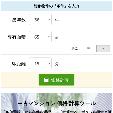
対象物件の『条件』を入力
築年数
年
専有面積
㎡
単位：
坪
㎡
駅距離
分
価格計算
中古マンション 価格 計算ツール
「条件選択」から条件を選択し、「計算する」ボタンを押すと算