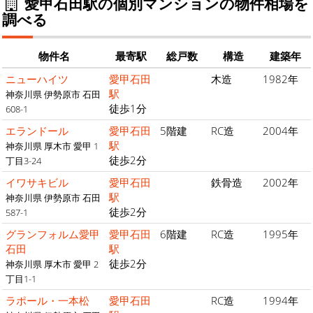
愛甲石田駅の個別マンションの物件相場を
調べる
物件名
最寄駅
総戸数
構造
建築年
ニューハイツ
愛甲石田
木造
1982年
駅
神奈川県 伊勢原市 石田
徒歩1分
608-1
エランドール
愛甲石田
5階建
RC造
2004年
駅
神奈川県 厚木市 愛甲 1
徒歩2分
丁目3-24
イワサキビル
愛甲石田
鉄骨造
2002年
駅
神奈川県 伊勢原市 石田
徒歩2分
587-1
グランフォルム愛甲
愛甲石田
6階建
RC造
1995年
石田
駅
徒歩2分
神奈川県 厚木市 愛甲 2
丁目1-1
ラポール・一本松
愛甲石田
RC造
1994年