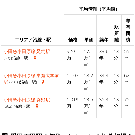
平均情報（平均値）
専
駅
有
距
面
エリア／沿線・駅
価格
単価
築年
離
積
小田急小田原線
足柄駅
970
17.1
33.6
13
55
万
万/
年
分
㎡
(53) [沿線・駅]
㎡
小田急小田原線
東海大学前
1,103
18.2
34.4
13
62
駅
万
万/
年
分
㎡
(206) [沿線・駅]
㎡
小田急小田原線
秦野駅
1,019
13.5
35.4
18
75
万
万/
年
分
㎡
(562) [沿線・駅]
㎡