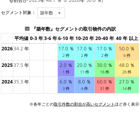
セグメント対象：
築年数
『築年数』セグメントの取引物件の内訳
平均値
0-3 年
3-6 年
6-10 年
10-20 年
20-40 年
40 年 以上
2026
34.2 年
17.0 ％
17.0 ％
17.0 ％
50.0 ％
2 件
2 件
2 件
6 件
2025
37.5 年
2.0 ％
20.0 ％
30.0 ％
48.0 ％
1 件
11 件
16 件
26 件
2024
35.3 年
6.0 ％
8.0 ％
60.0 ％
27.0 ％
3 件
4 件
31 件
14 件
※各年ごとの
取引件数の割合が高いセグメント
ほど赤く表示