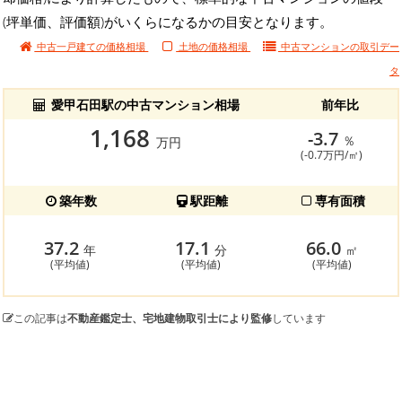
(坪単価、評価額)がいくらになるかの目安となります。
中古一戸建ての価格相場
土地の価格相場
中古マンションの
取引デー
タ
愛甲石田駅の中古マンション相場
前年比
1,168
-3.7
％
万円
(-0.7万円/㎡)
築年数
駅距離
専有面積
37.2
17.1
66.0
年
分
㎡
(平均値)
(平均値)
(平均値)
この記事は
不動産鑑定士、宅地建物取引士により監修
しています