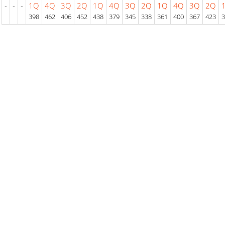
-
-
-
1Q
4Q
3Q
2Q
1Q
4Q
3Q
2Q
1Q
4Q
3Q
2Q
398
462
406
452
438
379
345
338
361
400
367
423
3