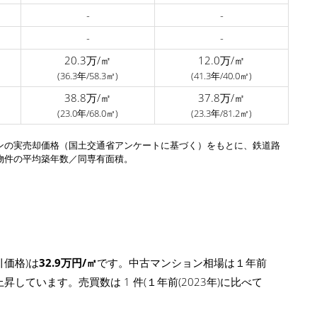
-
-
-
-
20.3万/㎡
12.0万/㎡
(36.3年/58.3㎡)
(41.3年/40.0㎡)
38.8万/㎡
37.8万/㎡
(23.0年/68.0㎡)
(23.3年/81.2㎡)
ンの実売却価格（国土交通省アンケートに基づく）をもとに、鉄道路
物件の平均築年数／同専有面積。
価格)は
32.9万円/㎡
です。中古マンション相場は１年前
幅に上昇しています。売買数は 1 件(１年前(2023年)に比べて