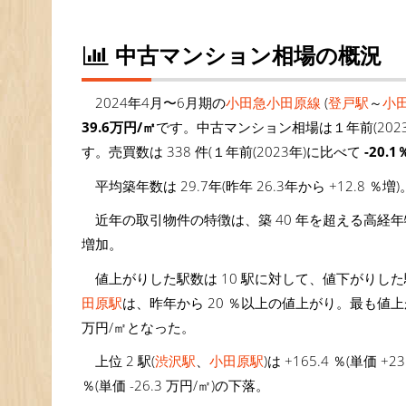
中古マンション相場の概況
2024年4月〜6月期の
小田急小田原線
(
登戸駅
～
小
39.6万円/㎡
です。中古マンション相場は１年前(202
す。売買数は 338 件(１年前(2023年)に比べて
-20.1
平均築年数は 29.7年(昨年 26.3年から +12.8 ％増)
近年の取引物件の特徴は、築 40 年を超える高経
増加。
値上がりした駅数は 10 駅に対して、値下がりした
田原駅
は、昨年から 20 ％以上の値上がり。最も値
万円/㎡となった。
上位 2 駅(
渋沢駅
、
小田原駅
)は +165.4 ％(単価 
％(単価 -26.3 万円/㎡)の下落。