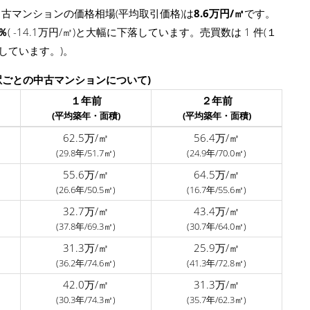
古マンションの価格相場(平均取引価格)は
8.6万円/㎡
です。
1％
( -14.1万円/㎡)と大幅に下落しています。売買数は 1 件(１
少しています。)。
駅ごとの中古マンションについて)
１年前
２年前
(平均築年・面積)
(平均築年・面積)
62.5万/㎡
56.4万/㎡
(29.8年/51.7㎡)
(24.9年/70.0㎡)
55.6万/㎡
64.5万/㎡
(26.6年/50.5㎡)
(16.7年/55.6㎡)
32.7万/㎡
43.4万/㎡
(37.8年/69.3㎡)
(30.7年/64.0㎡)
31.3万/㎡
25.9万/㎡
(36.2年/74.6㎡)
(41.3年/72.8㎡)
42.0万/㎡
31.3万/㎡
(30.3年/74.3㎡)
(35.7年/62.3㎡)