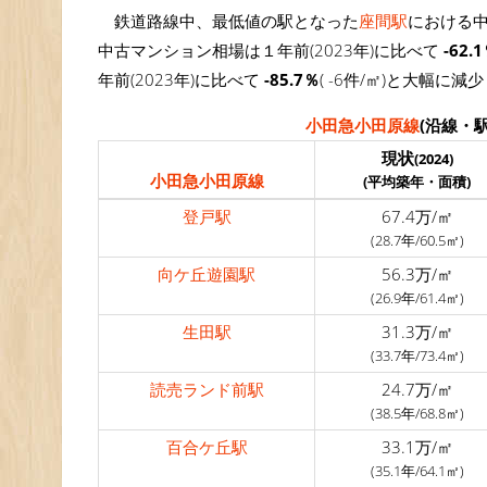
鉄道路線中、最低値の駅となった
座間駅
における中
中古マンション相場は１年前(2023年)に比べて
-62.
年前(2023年)に比べて
-85.7％
( -6件/㎡)と大幅に減
小田急小田原線
(沿線・
現状
(2024)
小田急小田原線
(平均築年・面積)
登戸駅
67.4万/㎡
(28.7年/60.5㎡)
向ケ丘遊園駅
56.3万/㎡
(26.9年/61.4㎡)
生田駅
31.3万/㎡
(33.7年/73.4㎡)
読売ランド前駅
24.7万/㎡
(38.5年/68.8㎡)
百合ケ丘駅
33.1万/㎡
(35.1年/64.1㎡)