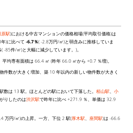
田原駅
)における中古マンションの価格相場(平均取引価格)は
3年)に比べて
-6.7％
( -2.8万円/㎡)と弱含みに推移していま
％
( -85件/㎡)と大幅に減少しています。)。
。平均専有面積は 66.4 ㎡ (昨年 66.0 ㎡から +0.7 ％増)。
年物件数が大きく増加、築 10 年以内の新しい物件数が大きく
駅数は 13 駅。ほとんどの駅において下落した。
栢山駅
、
小
上がりしたのは
渋沢駅
で昨年に比べ +271.9 ％、単価は 32.9
+23.4 万円/㎡)の上昇。一方、下位 2 駅(
厚木駅
、
座間駅
)は -66.6