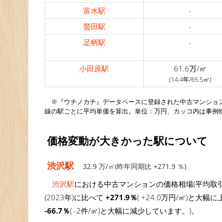
富水駅
-
螢田駅
-
足柄駅
-
小田原駅
61.6万/㎡
(14.4年/65.5㎡)
※『ウチノカチ』データベースに登録された中古マンショ
線の駅ごとに平均単価を算出。単位：万円、カッコ内は事例
価格変動が大きかった駅について
渋沢駅
32.9 万/㎡(昨年同期比 +271.9 ％)
渋沢駅
における中古マンションの価格相場(平均取引
(2023年)に比べて
+271.9％
( +24.0万円/㎡)と大
-66.7％
( -2件/㎡)と大幅に減少しています。)。