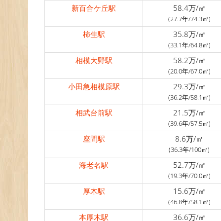
新百合ケ丘駅
58.4万/㎡
(27.7年/74.3㎡)
柿生駅
35.8万/㎡
(33.1年/64.8㎡)
相模大野駅
58.2万/㎡
(20.0年/67.0㎡)
小田急相模原駅
29.3万/㎡
(36.2年/58.1㎡)
相武台前駅
21.5万/㎡
(39.6年/57.5㎡)
座間駅
8.6万/㎡
(36.3年/100㎡)
海老名駅
52.7万/㎡
(19.3年/70.0㎡)
厚木駅
15.6万/㎡
(46.8年/58.1㎡)
本厚木駅
36.6万/㎡