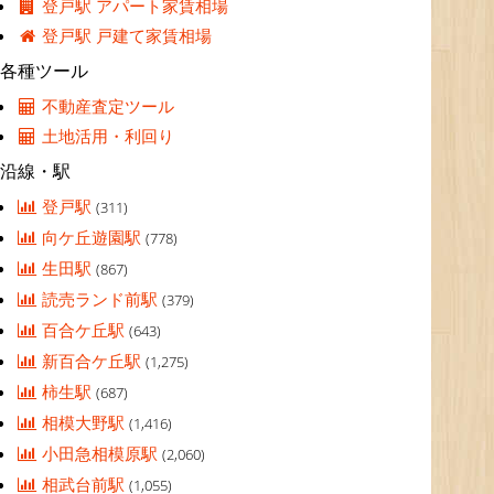
登戸駅 アパート家賃相場
登戸駅 戸建て家賃相場
各種ツール
不動産査定ツール
土地活用・利回り
沿線・駅
登戸駅
(311)
向ケ丘遊園駅
(778)
生田駅
(867)
読売ランド前駅
(379)
百合ケ丘駅
(643)
新百合ケ丘駅
(1,275)
柿生駅
(687)
相模大野駅
(1,416)
小田急相模原駅
(2,060)
相武台前駅
(1,055)