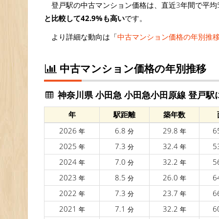
登戸駅の中古マンション価格は、直近3年間で平均59
と比較して42.9%も高い
です。
より詳細な動向は「
中古マンション価格の年別推
中古マンション価格の年別推移
神奈川県 小田急 小田急小田原線 登戸
年
駅距離
築年数
2026
6.8
29.8
6
年
分
年
2025
7.3
32.4
5
年
分
年
2024
7.0
32.2
5
年
分
年
2023
8.5
26.0
6
年
分
年
2022
7.3
23.7
6
年
分
年
2021
7.1
32.2
6
年
分
年