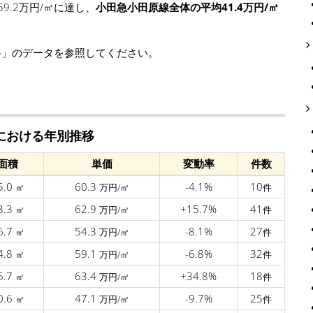
.2万円/㎡に達し、
小田急小田原線全体の平均41.4万円/㎡
移
」のデータを参照してください。
駅における年別推移
面積
単価
変動率
件数
5.0
60.3
-4.1%
10
㎡
万円/㎡
件
3.3
62.9
+15.7%
41
㎡
万円/㎡
件
6.7
54.3
-8.1%
27
㎡
万円/㎡
件
4.8
59.1
-6.8%
32
㎡
万円/㎡
件
6.7
63.4
+34.8%
18
㎡
万円/㎡
件
0.6
47.1
-9.7%
25
㎡
万円/㎡
件