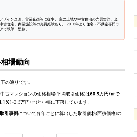
築デザイン企画、営業企画等に従事。 主に土地や中古住宅の売買契約、金
中古住宅、商業施設等の売買経験あり。 2016年より住宅・不動産専門ラ
ィアで執筆・監修。
格相場動向
以下の通りです。
中古マンションの価格相場(平均取引価格)は
60.3万円/㎡
で
4.1％
( -2.6万円/㎡)と小幅に下落しています。
の取引事例
について各年ごとに算出した取引価格(面積価格)の