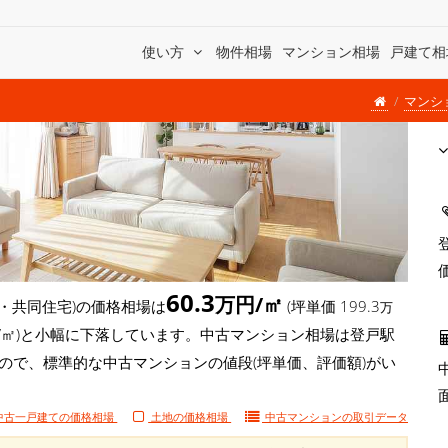
使い方
物件相場
マンション相場
戸建て相
マンシ
60.3
万円/㎡
・共同住宅)の価格相場は
(坪単価 199.3
万
6万円/㎡)と小幅に下落しています。中古マンション相場は登戸駅
もので、標準的な中古マンションの値段(坪単価、評価額)がい
中古一戸建ての価格相場
土地の価格相場
中古マンションの
取引データ