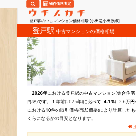
物件価格査定
登戸駅の中古マンション価格相場 [小田急小田原線]
登戸駅
中古マンションの価格相場
2026年
における登戸駅の中古マンション(集合住宅
)です。１年前(2025年)に比べて
-4.1％
( -2.
円/坪
における
10件
の取引価格(売却価格)により計算した
くらになるかの目安となります。