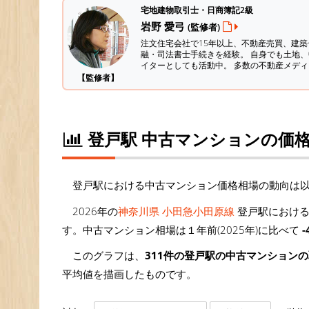
宅地建物取引士・日商簿記2級
岩野 愛弓
(監修者)
注文住宅会社で15年以上、不動産売買、建
融・司法書士手続きを経験。
自身でも土地、
イターとしても活動中。 多数の不動産メデ
【監修者】
登戸駅 中古マンションの価
登戸駅における中古マンション価格相場の動向は
2026年の
神奈川県 小田急小田原線
登戸駅における
す。中古マンション相場は１年前(2025年)に比べて
-
このグラフは、
311件の登戸駅の中古マンション
平均値を描画したものです。