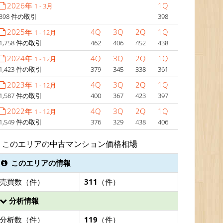
2026年
1Q
1 - 3月
398 件の取引
398
2025年
4Q
3Q
2Q
1Q
1 - 12月
1,758 件の取引
462
406
452
438
2024年
4Q
3Q
2Q
1Q
1 - 12月
1,423 件の取引
379
345
338
361
2023年
4Q
3Q
2Q
1Q
1 - 12月
1,587 件の取引
400
367
423
397
2022年
4Q
3Q
2Q
1Q
1 - 12月
1,549 件の取引
376
329
438
406
このエリアの中古マンション価格相場
このエリアの情報
売買数（件）
311
（件）
分析情報
分析数（件）
119
（件）