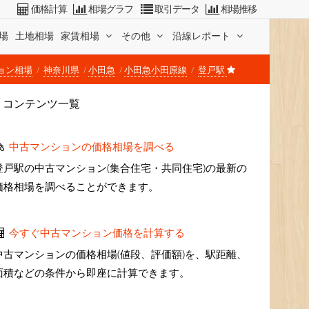
価格計算
相場グラフ
取引データ
相場推移
場
土地相場
家賃相場
その他
沿線レポート
ョン相場
神奈川県
小田急
小田急小田原線
登戸駅
コンテンツ一覧
中古マンションの価格相場を調べる
登戸駅の中古マンション(集合住宅・共同住宅)の最新の
価格相場を調べることができます。
今すぐ中古マンション価格を計算する
中古マンションの価格相場(値段、評価額)を、駅距離、
面積などの条件から即座に計算できます。