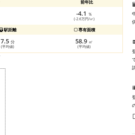
前年比
-4.1
％
(-2.6万円/㎡)
駅距離
専有面積
7.5
58.9
分
㎡
(平均値)
(平均値)
す