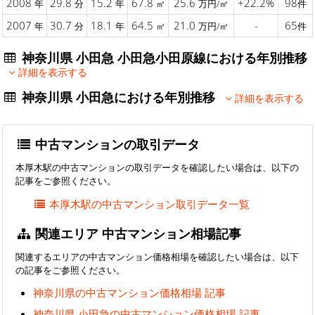
2008
29.8
15.2
67.8
25.6
+22.2%
98
年
分
年
㎡
万円/㎡
件
2007
30.7
18.1
64.5
21.0
-
65
年
分
年
㎡
万円/㎡
件
神奈川県 小田急 小田急小田原線における年別推移
詳細を表示する
神奈川県 小田急における年別推移
詳細を表示する
中古マンションの取引データ
本厚木駅の中古マンションの取引データを確認したい場合は、以下の
記事をご参照ください。
本厚木駅の中古マンション取引データ一覧
関連エリア 中古マンション相場記事
関連するエリアの中古マンション価格相場を確認したい場合は、以下
の記事をご参照ください。
神奈川県の中古マンション価格相場 記事
神奈川県 小田急の中古マンション価格相場 記事