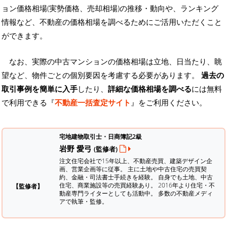
ョン価格相場(実勢価格、売却相場)の推移・動向や、ランキング
情報など、不動産の価格相場を調べるためにご活用いただくこと
ができます。
なお、実際の中古マンションの価格相場は立地、日当たり、眺
望など、物件ごとの個別要因を考慮する必要があります。
過去の
取引事例を簡単に入手
したり、
詳細な価格相場を調べる
には無料
で利用できる『
不動産一括査定サイト
』をご利用ください。
宅地建物取引士・日商簿記2級
岩野 愛弓
(監修者)
注文住宅会社で15年以上、不動産売買、建築デザイン企
画、営業企画等に従事。 主に土地や中古住宅の売買契
約、金融・司法書士手続きを経験。
自身でも土地、中古
住宅、商業施設等の売買経験あり。 2016年より住宅・不
【監修者】
動産専門ライターとしても活動中。 多数の不動産メディ
アで執筆・監修。