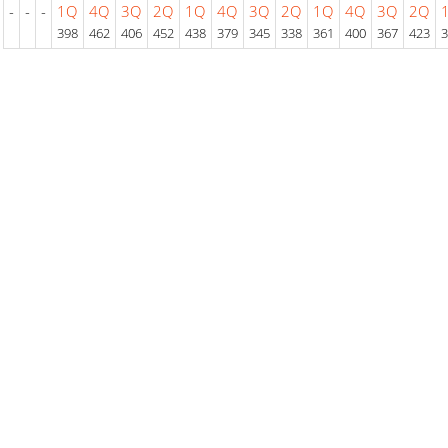
-
-
-
1Q
4Q
3Q
2Q
1Q
4Q
3Q
2Q
1Q
4Q
3Q
2Q
398
462
406
452
438
379
345
338
361
400
367
423
3