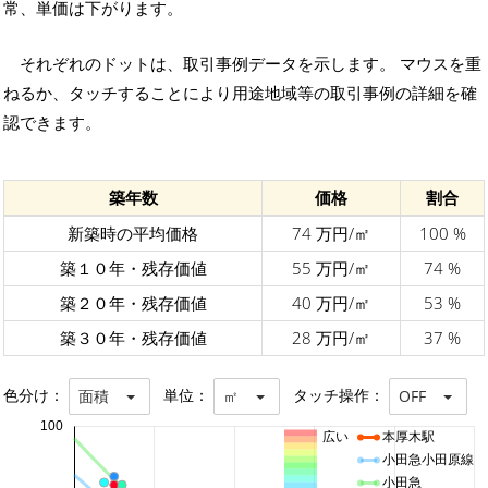
常、単価は下がります。
それぞれのドットは、取引事例データを示します。 マウスを重
ねるか、タッチすることにより用途地域等の取引事例の詳細を確
認できます。
築年数
価格
割合
新築時の平均価格
74 万円/㎡
100 %
築１０年・残存価値
55 万円/㎡
74 %
築２０年・残存価値
40 万円/㎡
53 %
築３０年・残存価値
28 万円/㎡
37 %
色分け：
単位：
タッチ操作：
面積
㎡
OFF
100
広い
本厚木駅
小田急小田原線
小田急