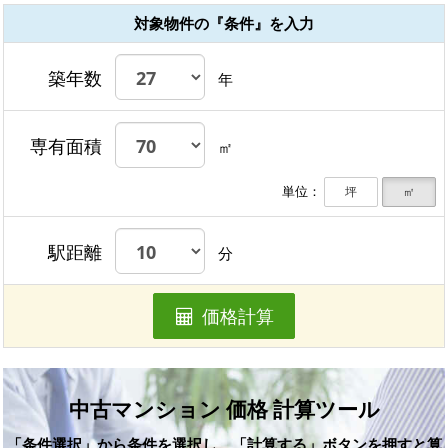
対象物件の『条件』を入力
築年数
年
専有面積
㎡
単位：
坪
㎡
駅距離
分
価格計算
中古マンション 価格 計算ツール
「条件選択」から条件を選択し、「計算する」ボタンを押すと算