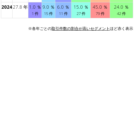
2024
27.8 年
1.0 ％
9.0 ％
6.0 ％
15.0 ％
45.0 ％
24.0 ％
1 件
15 件
11 件
27 件
79 件
42 件
※各年ごとの
取引件数の割合が高いセグメント
ほど赤く表示