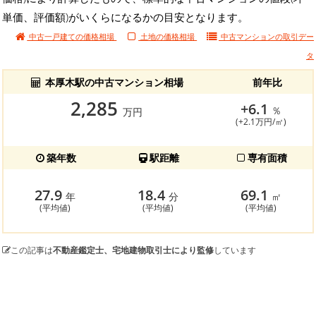
単価、評価額)がいくらになるかの目安となります。
中古一戸建ての価格相場
土地の価格相場
中古マンションの
取引デー
タ
本厚木駅の中古マンション相場
前年比
2,285
+6.1
％
万円
(+2.1万円/㎡)
築年数
駅距離
専有面積
27.9
18.4
69.1
年
分
㎡
(平均値)
(平均値)
(平均値)
この記事は
不動産鑑定士、宅地建物取引士により監修
しています