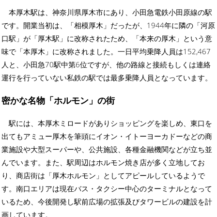
本厚木駅は、神奈川県厚木市にあり、小田急電鉄小田原線の駅
です。開業当初は、「相模厚木」だったが、1944年に隣の「河原
口駅」が「厚木駅」に改称されたため、「本来の厚木」という意
味で「本厚木」に改称されました。一日平均乗降人員は152,467
人と、小田急70駅中第6位ですが、他の路線と接続もしくは連絡
運行を行っていない私鉄の駅では最多乗降人員となっています。
密かな名物「ホルモン」の街
駅には、本厚木ミロードがありショッピングを楽しめ、東口を
出てもアミュー厚木を筆頭にイオン・イトーヨーカドーなどの商
業施設や大型スーパーや、公共施設、各種金融機関などが立ち並
んでいます。また、駅周辺はホルモン焼き店が多く立地してお
り、商店街は「厚木ホルモン」としてアピールしているようで
す。南口エリアは現在バス・タクシー中心のターミナルとなって
いるため、今後開発し駅前広場の拡張及びタワービルの建設を計
画しています。