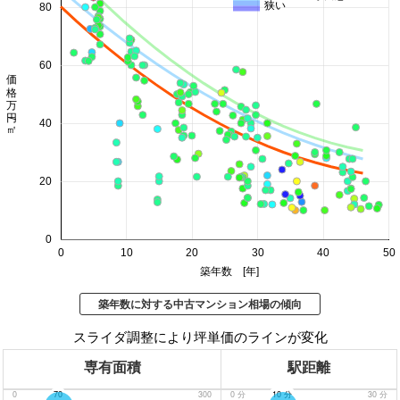
狭い
80
60
価格 万円/㎡
40
20
0
0
10
20
30
40
50
築年数 [年]
築年数に対する中古マンション相場の傾向
スライダ調整により坪単価のラインが変化
専有面積
駅距離
0
70
300
0
分
10
分
30
分