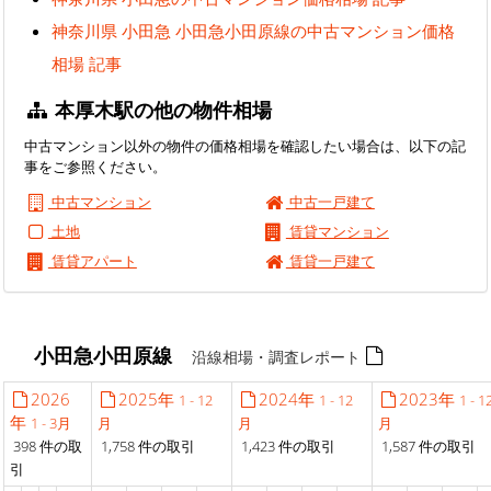
神奈川県 小田急 小田急小田原線の中古マンション価格
相場 記事
本厚木駅の他の物件相場
中古マンション以外の物件の価格相場を確認したい場合は、以下の記
事をご参照ください。
中古マンション
中古一戸建て
土地
賃貸マンション
賃貸アパート
賃貸一戸建て
小田急小田原線
沿線相場・調査レポート
2026
2025年
2024年
2023年
1 - 12
1 - 12
1 - 1
年
1 - 3月
月
月
月
398 件の取
1,758 件の取引
1,423 件の取引
1,587 件の取引
引