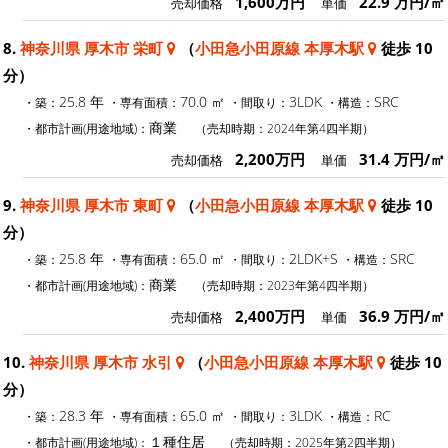
1,600万円
22.9 万円/㎡
売却価格
単価
8.
神奈川県 厚木市 栄町
（
小田急小田原線 本厚木駅
徒歩 10
分）
25.8 年
70.0 ㎡
3LDK
SRC
・築：
・専有面積：
・間取り：
・構造：
商業
・都市計画(用途地域)：
（売却時期：2024年第4四半期）
2,200万円
31.4 万円/㎡
売却価格
単価
9.
神奈川県 厚木市 東町
（
小田急小田原線 本厚木駅
徒歩 10
分）
25.8 年
65.0 ㎡
2LDK+S
SRC
・築：
・専有面積：
・間取り：
・構造：
商業
・都市計画(用途地域)：
（売却時期：2023年第4四半期）
2,400万円
36.9 万円/㎡
売却価格
単価
10.
神奈川県 厚木市 水引
（
小田急小田原線 本厚木駅
徒歩 10
分）
28.3 年
65.0 ㎡
3LDK
RC
・築：
・専有面積：
・間取り：
・構造：
１種住居
・都市計画(用途地域)：
（売却時期：2025年第2四半期）