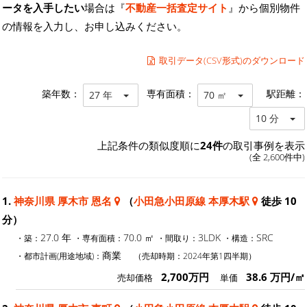
ータを入手したい
場合は『
不動産一括査定サイト
』から個別物件
の情報を入力し、お申し込みください。
取引データ(CSV形式)のダウンロード
築年数：
専有面積：
駅距離：
27 年
70 ㎡
10 分
上記条件の類似度順に
24件
の取引事例を表示
(全 2,600件中)
1.
神奈川県 厚木市 恩名
（
小田急小田原線 本厚木駅
徒歩 10
分）
27.0 年
70.0 ㎡
3LDK
SRC
・築：
・専有面積：
・間取り：
・構造：
商業
・都市計画(用途地域)：
（売却時期：2024年第1四半期）
2,700万円
38.6 万円/㎡
売却価格
単価