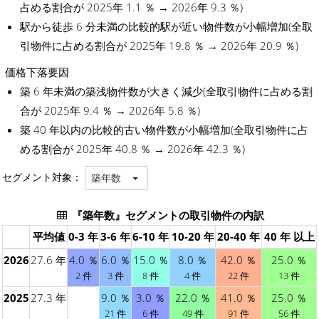
占める割合が 2025年 1.1 ％ → 2026年 9.3 ％)
駅から徒歩 6 分未満の比較的駅が近い物件数が小幅増加(全取
引物件に占める割合が 2025年 19.8 ％ → 2026年 20.9 ％)
価格下落要因
築 6 年未満の築浅物件数が大きく減少(全取引物件に占める割
合が 2025年 9.4 ％ → 2026年 5.8 ％)
築 40 年以内の比較的古い物件数が小幅増加(全取引物件に占
める割合が 2025年 40.8 ％ → 2026年 42.3 ％)
セグメント対象：
築年数
『築年数』セグメントの取引物件の内訳
平均値
0-3 年
3-6 年
6-10 年
10-20 年
20-40 年
40 年 以上
2026
27.6 年
4.0 ％
6.0 ％
15.0 ％
8.0 ％
42.0 ％
25.0 ％
2 件
3 件
8 件
4 件
22 件
13 件
2025
27.3 年
9.0 ％
3.0 ％
22.0 ％
41.0 ％
25.0 ％
21 件
6 件
49 件
91 件
56 件