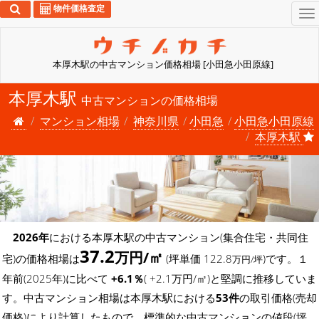
物件価格査定
To
na
本厚木駅の中古マンション価格相場 [小田急小田原線]
本厚木駅
中古マンションの価格相場
マンション相場
神奈川県
小田急
小田急小田原線
本厚木駅
2026年
における本厚木駅の中古マンション(集合住宅・共同住
37.2
万円/㎡
宅)の価格相場は
(坪単価 122.8
)です。１
万円/坪
年前(2025年)に比べて
+6.1％
( +2.1万円/㎡)と堅調に推移していま
す。中古マンション相場は本厚木駅における
53件
の取引価格(売却
価格)により計算したもので、標準的な中古マンションの値段(坪