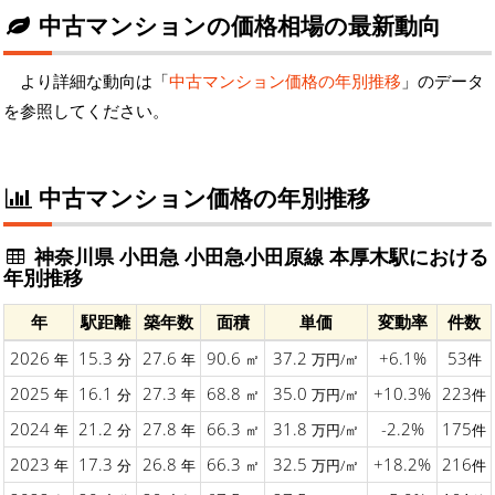
中古マンションの価格相場の最新動向
より詳細な動向は「
中古マンション価格の年別推移
」のデータ
を参照してください。
中古マンション価格の年別推移
神奈川県 小田急 小田急小田原線 本厚木駅における
年別推移
年
駅距離
築年数
面積
単価
変動率
件数
2026
15.3
27.6
90.6
37.2
+6.1%
53
年
分
年
㎡
万円/㎡
件
2025
16.1
27.3
68.8
35.0
+10.3%
223
年
分
年
㎡
万円/㎡
件
2024
21.2
27.8
66.3
31.8
-2.2%
175
年
分
年
㎡
万円/㎡
件
2023
17.3
26.8
66.3
32.5
+18.2%
216
年
分
年
㎡
万円/㎡
件