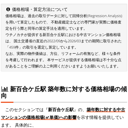
価格相場・算定方法について
価格相場は、過去の取引データに対して回帰分析(Regression Analysis)
を用いて算定したもので、 不動産鑑定士などの専門家が実際に価格査
定を行う際と同等の算定手法を適用しています。
ウチノカチが提供する新百合ケ丘駅における中古マンション価格相場
は、 国土交通省の直近の2022/09から2026/03までの期間に取引された
「459件」の取引を選定し算定しています。
なお、実際の物件価値は、方位、リフォームの有無など、様々な条件
を考慮して行われます。 本サービスが提供する価格相場は不十分な点
があることをご理解の上ご利用くださいますようお願いいたします。
新百合ケ丘駅 築年数に対する価格相場の傾
向
このセクションでは『
新百合ケ丘駅
』の、
築年数に対する中古
マンションの価格相場(㎡単価)への影響
を示す情報を提供してい
ます。 具体的に、