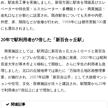
め、駅改良工事を実施しました。新宿方面に駅舎を増築及びエレ
ベーターや待合室・エスカレーター・多機能トイレ・商業施設・
改札口などが新たに設置され、既存駅舎についても天井や内壁、
外壁、床、階段などが改修が行われ、1998年には都市景観100選
にも選出されました。
20年で駅利用者が7倍した「新百合ヶ丘駅」
商業施設としては、駅周辺に新百合ヶ丘エルミロードと新百合
ヶ丘サティ・ビブレが完成してから急激に発展、2007年には昭和
音楽大学が厚木市より移転して開校し、さらに学生の利用者も急
増しました。北口の丘陵地帯では新たに「万福寺土地区画整理事
業」が施行され、2007年以降「新百合山手」として大規模マンシ
ョンや住宅、文化・医療施設が次々と建設され、駅開業から20年
で利用者が7倍以上にまで増加しました。
関連記事