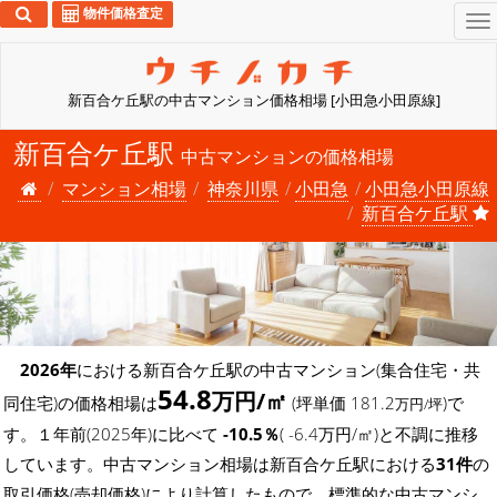
物件価格査定
To
na
新百合ケ丘駅の中古マンション価格相場 [小田急小田原線]
新百合ケ丘駅
中古マンションの価格相場
マンション相場
神奈川県
小田急
小田急小田原線
新百合ケ丘駅
2026年
における新百合ケ丘駅の中古マンション(集合住宅・共
54.8
万円/㎡
同住宅)の価格相場は
(坪単価 181.2
)で
万円/坪
す。１年前(2025年)に比べて
-10.5％
( -6.4万円/㎡)と不調に推移
しています。中古マンション相場は新百合ケ丘駅における
31件
の
取引価格(売却価格)により計算したもので、標準的な中古マンシ