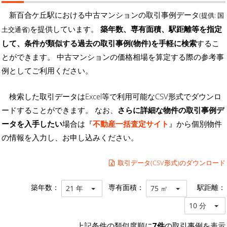
新百合ケ丘駅における中古マンションの取引事例データ
(提供: 国
を提供しています。
築年数、専有面積、駅距離等を指定
土交通省)
して、条件が類似する過去の取引事例(物件)を手軽に検索
するこ
とができます。 中古マンションの価格相場を算定する際の参考事
例としてご利用ください。
検索した取引データはExcel等で利用可能なCSV形式でダウンロ
ードすることができます。 なお、
さらに詳細な物件の取引事例デ
ータを入手したい
場合は『
不動産一括査定サイト
』から個別物件
の情報を入力し、お申し込みください。
取引データ(CSV形式)のダウンロード
築年数：
専有面積：
駅距離：
21 年
75 ㎡
10 分
上記条件の類似度順に
7件
の取引事例を表示