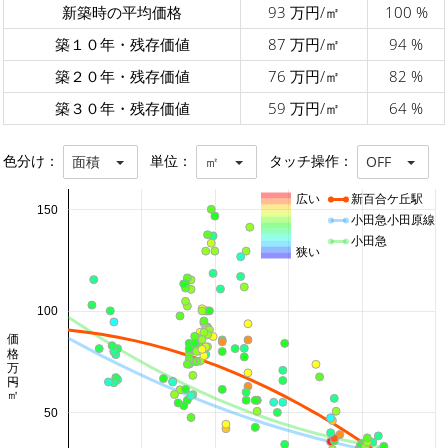
新築時の平均価格
93 万円/㎡
100 %
築１０年・残存価値
87 万円/㎡
94 %
築２０年・残存価値
76 万円/㎡
82 %
築３０年・残存価値
59 万円/㎡
64 %
色分け：
単位：
タッチ操作：
面積
㎡
OFF
広い
新百合ケ丘駅
150
小田急小田原線
小田急
狭い
100
価格 万円/㎡
50