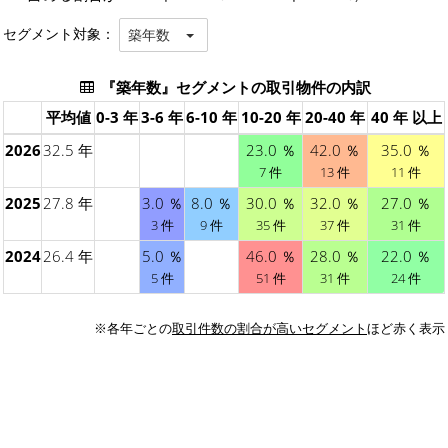
セグメント対象：
築年数
『築年数』セグメントの取引物件の内訳
平均値
0-3 年
3-6 年
6-10 年
10-20 年
20-40 年
40 年 以上
2026
32.5 年
23.0 ％
42.0 ％
35.0 ％
7 件
13 件
11 件
2025
27.8 年
3.0 ％
8.0 ％
30.0 ％
32.0 ％
27.0 ％
3 件
9 件
35 件
37 件
31 件
2024
26.4 年
5.0 ％
46.0 ％
28.0 ％
22.0 ％
5 件
51 件
31 件
24 件
※各年ごとの
取引件数の割合が高いセグメント
ほど赤く表示