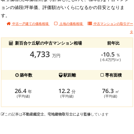
ョンの値段(坪単価、評価額)がいくらになるかの目安となりま
す。
中古一戸建ての価格相場
土地の価格相場
中古マンションの
取引デー
タ
新百合ケ丘駅の中古マンション相場
前年比
4,733
-10.5
％
万円
(-6.4万円/㎡)
築年数
駅距離
専有面積
26.4
12.2
76.3
年
分
㎡
(平均値)
(平均値)
(平均値)
この記事は
不動産鑑定士、宅地建物取引士により監修
しています