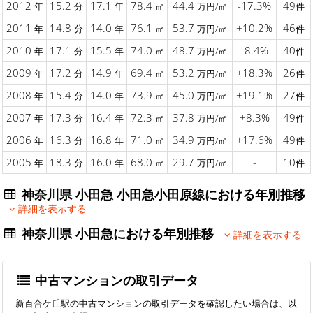
2012
15.2
17.1
78.4
44.4
-17.3%
49
年
分
年
㎡
万円/㎡
件
2011
14.8
14.0
76.1
53.7
+10.2%
46
年
分
年
㎡
万円/㎡
件
2010
17.1
15.5
74.0
48.7
-8.4%
40
年
分
年
㎡
万円/㎡
件
2009
17.2
14.9
69.4
53.2
+18.3%
26
年
分
年
㎡
万円/㎡
件
2008
15.4
14.0
73.9
45.0
+19.1%
27
年
分
年
㎡
万円/㎡
件
2007
17.3
16.4
72.3
37.8
+8.3%
49
年
分
年
㎡
万円/㎡
件
2006
16.3
16.8
71.0
34.9
+17.6%
49
年
分
年
㎡
万円/㎡
件
2005
18.3
16.0
68.0
29.7
-
10
年
分
年
㎡
万円/㎡
件
神奈川県 小田急 小田急小田原線における年別推移
詳細を表示する
神奈川県 小田急における年別推移
詳細を表示する
中古マンションの取引データ
新百合ケ丘駅の中古マンションの取引データを確認したい場合は、以