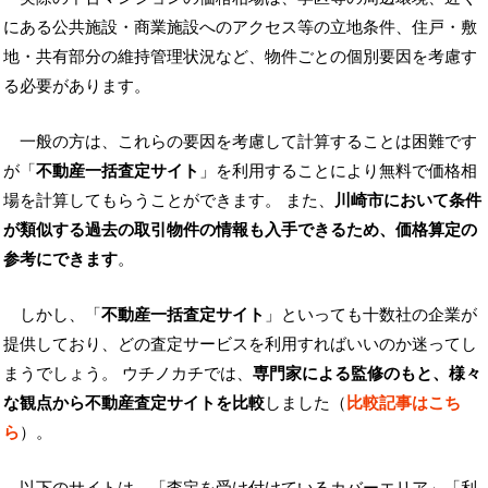
にある公共施設・商業施設へのアクセス等の立地条件、住戸・敷
地・共有部分の維持管理状況など、物件ごとの個別要因を考慮す
る必要があります。
一般の方は、これらの要因を考慮して計算することは困難です
が「
不動産一括査定サイト
」を利用することにより無料で価格相
場を計算してもらうことができます。 また、
川崎市において条件
が類似する過去の取引物件の情報も入手できるため、価格算定の
参考にできます
。
しかし、「
不動産一括査定サイト
」といっても十数社の企業が
提供しており、どの査定サービスを利用すればいいのか迷ってし
まうでしょう。 ウチノカチでは、
専門家による監修のもと、様々
な観点から不動産査定サイトを比較
しました（
比較記事はこち
ら
）。
以下のサイトは、「査定を受け付けているカバーエリア」「利