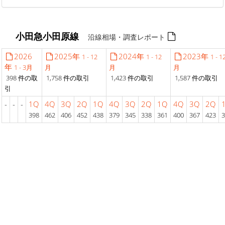
小田急小田原線
沿線相場・調査レポート
2026
2025年
2024年
2023年
1 - 12
1 - 12
1 - 1
年
1 - 3月
月
月
月
398 件の取
1,758 件の取引
1,423 件の取引
1,587 件の取引
引
-
-
-
1Q
4Q
3Q
2Q
1Q
4Q
3Q
2Q
1Q
4Q
3Q
2Q
398
462
406
452
438
379
345
338
361
400
367
423
3