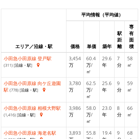
平均情報（平均値）
専
駅
有
距
面
エリア／沿線・駅
価格
単価
築年
離
積
小田急小田原線
登戸駅
3,454
60.4
29.6
7
58
万
万/
年
分
㎡
(311) [沿線・駅]
㎡
小田急小田原線
向ケ丘遊園
3,780
62.5
25.6
9
59
駅
万
万/
年
分
㎡
(778) [沿線・駅]
㎡
小田急小田原線
相模大野駅
3,986
58.0
23.0
8
66
万
万/
年
分
㎡
(1,416) [沿線・駅]
㎡
小田急小田原線
海老名駅
3,893
55.8
19.4
9
68