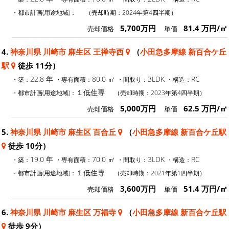
・都市計画(用途地域)：
（売却時期：2024年第4四半期）
5,700万円
81.4 万円/㎡
売却価格
単価
4.
神奈川県 川崎市 麻生区 王禅寺西
（
小田急多摩線 新百合ケ丘
駅
徒歩 11分）
22.8 年
80.0 ㎡
3LDK
RC
・築：
・専有面積：
・間取り：
・構造：
１低住専
・都市計画(用途地域)：
（売却時期：2023年第4四半期）
5,000万円
62.5 万円/㎡
売却価格
単価
5.
神奈川県 川崎市 麻生区 百合丘
（
小田急多摩線 新百合ケ丘駅
徒歩 10分）
19.0 年
70.0 ㎡
3LDK
RC
・築：
・専有面積：
・間取り：
・構造：
１低住専
・都市計画(用途地域)：
（売却時期：2021年第1四半期）
3,600万円
51.4 万円/㎡
売却価格
単価
6.
神奈川県 川崎市 麻生区 万福寺
（
小田急多摩線 新百合ケ丘駅
徒歩 9分）