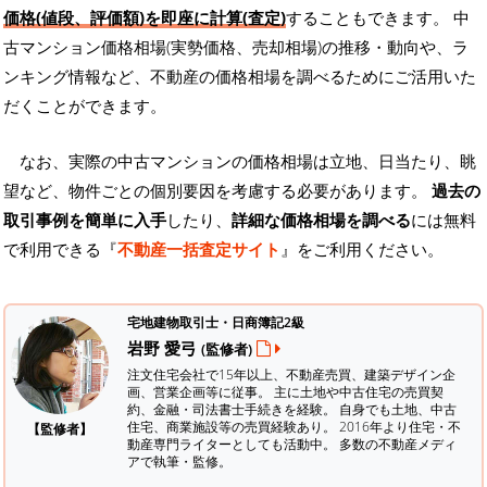
価格(値段、評価額)を即座に計算(査定)
することもできます。 中
古マンション価格相場(実勢価格、売却相場)の推移・動向や、ラ
ンキング情報など、不動産の価格相場を調べるためにご活用いた
だくことができます。
なお、実際の中古マンションの価格相場は立地、日当たり、眺
望など、物件ごとの個別要因を考慮する必要があります。
過去の
取引事例を簡単に入手
したり、
詳細な価格相場を調べる
には無料
で利用できる『
不動産一括査定サイト
』をご利用ください。
宅地建物取引士・日商簿記2級
岩野 愛弓
(監修者)
注文住宅会社で15年以上、不動産売買、建築デザイン企
画、営業企画等に従事。 主に土地や中古住宅の売買契
約、金融・司法書士手続きを経験。
自身でも土地、中古
住宅、商業施設等の売買経験あり。 2016年より住宅・不
【監修者】
動産専門ライターとしても活動中。 多数の不動産メディ
アで執筆・監修。