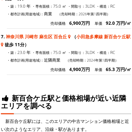
19.0 年
75.0 ㎡
3LDK
RC
・築：
・専有面積：
・間取り：
・構造：
商業
・都市計画(用途地域)：
（売却時期：2026年第1四半期）
6,900万円
92.0 万円/㎡
売却価格
単価
7.
神奈川県 川崎市 麻生区 百合丘
（
小田急多摩線 新百合ケ丘駅
徒歩 11分）
23.0 年
75.0 ㎡
3LDK
RC
・築：
・専有面積：
・間取り：
・構造：
近隣商業
・都市計画(用途地域)：
（売却時期：2024年第1四半期）
4,900万円
65.3 万円/㎡
売却価格
単価
新百合ケ丘駅と価格相場が近い近隣
エリアを調べる
新百合ケ丘駅には、このエリアの中古マンション価格相場と近
い次のようなエリア、沿線・駅があります。