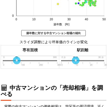
0
0
10
20
30
40
50
築年数 [年]
築年数に対する中古マンション相場の傾向
スライダ調整により坪単価のラインが変化
専有面積
駅距離
0
75
300
0
分
10
分
30
分
0
100
200
300
0
10
20
30
中古マンションの「売却相場」を調
べる
実際の中古マンションの価格相場は、学区等の周辺環境、近く