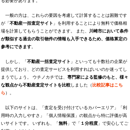
る必要があります。
一般の方は、これらの要因を考慮して計算することは困難です
が「
不動産一括査定サイト
」を利用することにより無料で価格相
場を計算してもらうことができます。 また、
川崎市において条件
が類似する過去の取引物件の情報も入手できるため、価格算定の
参考にできます
。
しかし、「
不動産一括査定サイト
」といっても十数社の企業が
提供しており、どの査定サービスを利用すればいいのか迷ってし
まうでしょう。 ウチノカチでは、
専門家による監修のもと、様々
な観点から不動産査定サイトを比較
しました（
比較記事はこち
ら
）。
以下のサイトは、「査定を受け付けているカバーエリア」「利
用時の入力しやすさ」「個人情報保護」の観点から特に評価が高
いサイトです。 いずれも、「
無料
」で「
１分程度
」で安心してご