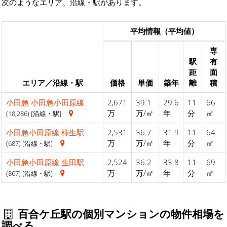
次のようなエリア、沿線・駅があります。
平均情報（平均値）
専
駅
有
距
面
エリア／沿線・駅
価格
単価
築年
離
積
小田急
小田急小田原線
2,671
39.1
29.6
11
66
万
万/㎡
年
分
㎡
(18,286) [沿線・駅]
小田急小田原線
柿生駅
2,531
36.7
31.9
11
64
万
万/㎡
年
分
㎡
(687) [沿線・駅]
小田急小田原線
生田駅
2,524
36.2
33.8
11
69
万
万/㎡
年
分
㎡
(867) [沿線・駅]
百合ケ丘駅の個別マンションの物件相場を
調べる