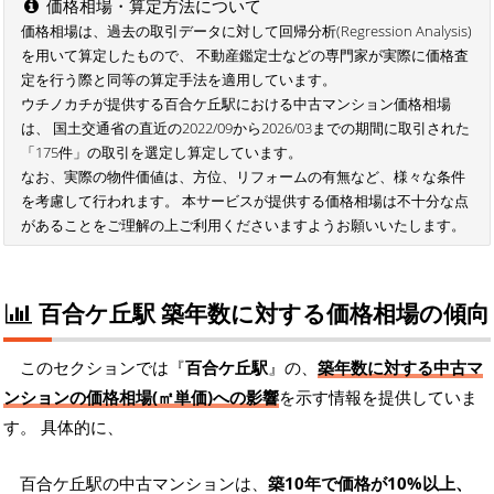
価格相場・算定方法について
価格相場は、過去の取引データに対して回帰分析(Regression Analysis)
を用いて算定したもので、 不動産鑑定士などの専門家が実際に価格査
定を行う際と同等の算定手法を適用しています。
ウチノカチが提供する百合ケ丘駅における中古マンション価格相場
は、 国土交通省の直近の2022/09から2026/03までの期間に取引された
「175件」の取引を選定し算定しています。
なお、実際の物件価値は、方位、リフォームの有無など、様々な条件
を考慮して行われます。 本サービスが提供する価格相場は不十分な点
があることをご理解の上ご利用くださいますようお願いいたします。
百合ケ丘駅 築年数に対する価格相場の傾向
このセクションでは『
百合ケ丘駅
』の、
築年数に対する中古マ
ンションの価格相場(㎡単価)への影響
を示す情報を提供していま
す。 具体的に、
百合ケ丘駅の中古マンションは、
築10年で価格が10%以上、