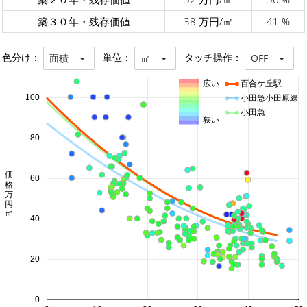
築３０年・残存価値
38 万円/㎡
41 %
色分け：
単位：
タッチ操作：
面積
㎡
OFF
広い
百合ケ丘駅
100
小田急小田原線
小田急
狭い
80
価格 万円/㎡
60
40
20
0