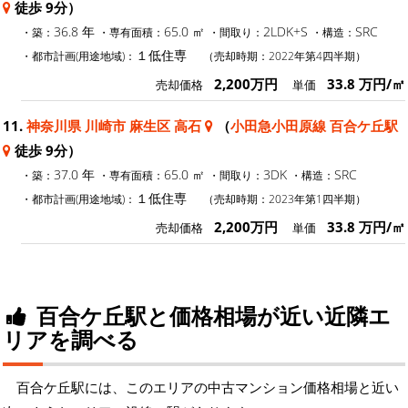
徒歩 9分）
36.8 年
65.0 ㎡
2LDK+S
SRC
・築：
・専有面積：
・間取り：
・構造：
１低住専
・都市計画(用途地域)：
（売却時期：2022年第4四半期）
2,200万円
33.8 万円/㎡
売却価格
単価
11.
神奈川県 川崎市 麻生区 高石
（
小田急小田原線 百合ケ丘駅
徒歩 9分）
37.0 年
65.0 ㎡
3DK
SRC
・築：
・専有面積：
・間取り：
・構造：
１低住専
・都市計画(用途地域)：
（売却時期：2023年第1四半期）
2,200万円
33.8 万円/㎡
売却価格
単価
百合ケ丘駅と価格相場が近い近隣エ
リアを調べる
百合ケ丘駅には、このエリアの中古マンション価格相場と近い