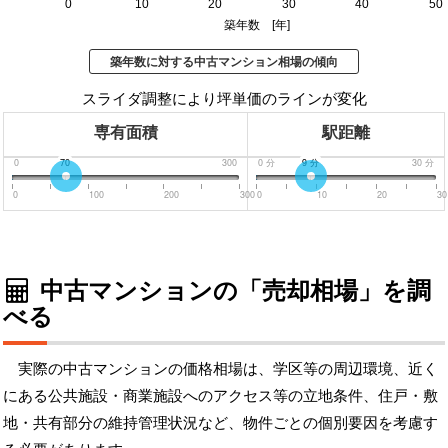
0
10
20
30
40
50
築年数 [年]
築年数に対する中古マンション相場の傾向
スライダ調整により坪単価のラインが変化
専有面積
駅距離
0
70
300
0
分
9
分
30
分
0
100
200
300
0
10
20
30
中古マンションの「売却相場」を調
べる
実際の中古マンションの価格相場は、学区等の周辺環境、近く
にある公共施設・商業施設へのアクセス等の立地条件、住戸・敷
地・共有部分の維持管理状況など、物件ごとの個別要因を考慮す