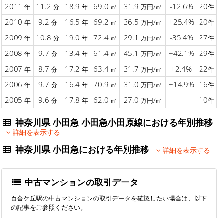
2011
11.2
18.9
69.0
31.9
-12.6%
20
年
分
年
㎡
万円/㎡
件
2010
9.2
16.5
69.2
36.5
+25.4%
20
年
分
年
㎡
万円/㎡
件
2009
10.8
19.0
72.4
29.1
-35.4%
27
年
分
年
㎡
万円/㎡
件
2008
9.7
13.4
61.4
45.1
+42.1%
29
年
分
年
㎡
万円/㎡
件
2007
8.7
17.2
63.4
31.7
+2.4%
22
年
分
年
㎡
万円/㎡
件
2006
9.7
16.4
70.9
31.0
+14.9%
16
年
分
年
㎡
万円/㎡
件
2005
9.6
17.8
62.0
27.0
-
10
年
分
年
㎡
万円/㎡
件
神奈川県 小田急 小田急小田原線における年別推移
詳細を表示する
神奈川県 小田急における年別推移
詳細を表示する
中古マンションの取引データ
百合ケ丘駅の中古マンションの取引データを確認したい場合は、以下
の記事をご参照ください。