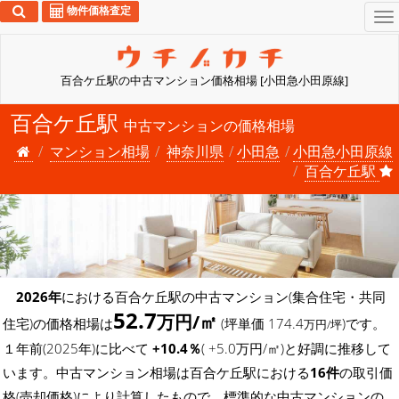
物件価格査定
To
na
百合ケ丘駅の中古マンション価格相場 [小田急小田原線]
百合ケ丘駅
中古マンションの価格相場
マンション相場
神奈川県
小田急
小田急小田原線
百合ケ丘駅
2026年
における百合ケ丘駅の中古マンション(集合住宅・共同
52.7
万円/㎡
住宅)の価格相場は
(坪単価 174.4
)です。
万円/坪
１年前(2025年)に比べて
+10.4％
( +5.0万円/㎡)と好調に推移して
います。中古マンション相場は百合ケ丘駅における
16件
の取引価
格(売却価格)により計算したもので、標準的な中古マンションの