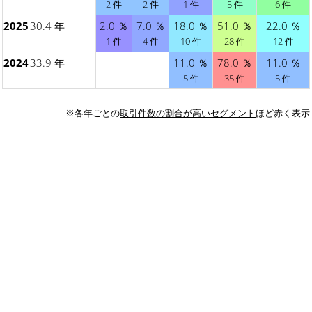
2 件
2 件
1 件
5 件
6 件
2025
30.4 年
2.0 ％
7.0 ％
18.0 ％
51.0 ％
22.0 ％
1 件
4 件
10 件
28 件
12 件
2024
33.9 年
11.0 ％
78.0 ％
11.0 ％
5 件
35 件
5 件
※各年ごとの
取引件数の割合が高いセグメント
ほど赤く表示