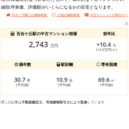
値段(坪単価、評価額)がいくらになるかの目安となります。
中古一戸建ての価格相場
土地の価格相場
中古マンションの
取引デー
タ
百合ケ丘駅の中古マンション相場
前年比
2,743
+10.4
％
万円
(+5.0万円/㎡)
築年数
駅距離
専有面積
30.7
10.9
69.6
年
分
㎡
(平均値)
(平均値)
(平均値)
この記事は
不動産鑑定士、宅地建物取引士により監修
しています