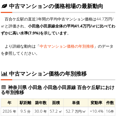
中古マンションの価格相場の最新動向
百合ケ丘駅の直近3年間の平均中古マンション価格は44.7万円/
㎡と評価され、
小田急小田原線全体の平均41.4万円/㎡に比べてわ
ずかに高い水準(7.9%)を示しています
。
より詳細な動向は「
中古マンション価格の年別推移
」のデータ
を参照してください。
中古マンション価格の年別推移
神奈川県 小田急 小田急小田原線 百合ケ丘駅におけ
る年別推移
年
駅距離
築年数
面積
単価
変動率
件数
2026
9.5
30.0
57.2
52.7
+10.4%
16
年
分
年
㎡
万円/㎡
件