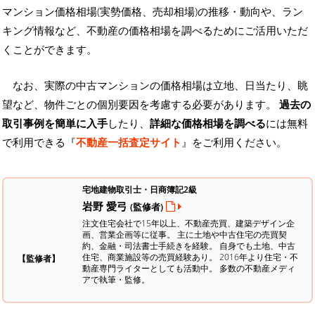
マンション価格相場(実勢価格、売却相場)の推移・動向や、ラン
キング情報など、不動産の価格相場を調べるためにご活用いただ
くことができます。
なお、実際の中古マンションの価格相場は立地、日当たり、眺
望など、物件ごとの個別要因を考慮する必要があります。
過去の
取引事例を簡単に入手
したり、
詳細な価格相場を調べる
には無料
で利用できる『
不動産一括査定サイト
』をご利用ください。
宅地建物取引士・日商簿記2級
岩野 愛弓
(監修者)
注文住宅会社で15年以上、不動産売買、建築デザイン企
画、営業企画等に従事。 主に土地や中古住宅の売買契
約、金融・司法書士手続きを経験。
自身でも土地、中古
住宅、商業施設等の売買経験あり。 2016年より住宅・不
【監修者】
動産専門ライターとしても活動中。 多数の不動産メディ
アで執筆・監修。