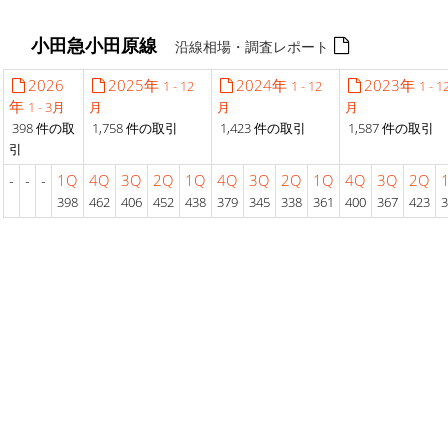
小田急小田原線
沿線相場・調査レポート
2026
2025年
2024年
2023年
1 - 12
1 - 12
1 - 1
年
1 - 3月
月
月
月
398 件の取
1,758 件の取引
1,423 件の取引
1,587 件の取引
引
-
-
-
1Q
4Q
3Q
2Q
1Q
4Q
3Q
2Q
1Q
4Q
3Q
2Q
398
462
406
452
438
379
345
338
361
400
367
423
3