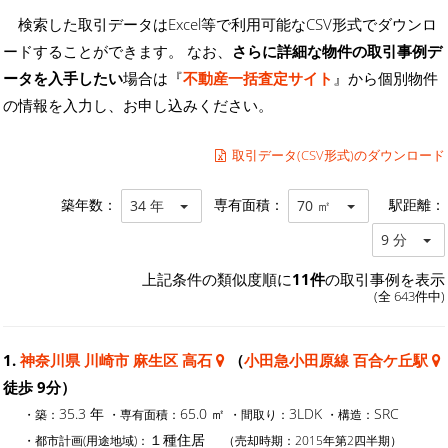
検索した取引データはExcel等で利用可能なCSV形式でダウンロ
ードすることができます。 なお、
さらに詳細な物件の取引事例デ
ータを入手したい
場合は『
不動産一括査定サイト
』から個別物件
の情報を入力し、お申し込みください。
取引データ(CSV形式)のダウンロード
築年数：
専有面積：
駅距離：
34 年
70 ㎡
9 分
上記条件の類似度順に
11件
の取引事例を表示
(全 643件中)
1.
神奈川県 川崎市 麻生区 高石
（
小田急小田原線 百合ケ丘駅
徒歩 9分）
35.3 年
65.0 ㎡
3LDK
SRC
・築：
・専有面積：
・間取り：
・構造：
１種住居
・都市計画(用途地域)：
（売却時期：2015年第2四半期）