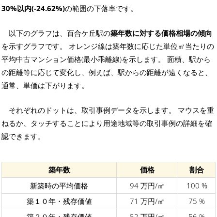
30%以内(-24.62%)
の範囲の下落率です。
以下のグラフは、百合ケ丘駅の
築年数に対する価格相場の傾向
を示すグラフです。 オレンジ線は築年数に応じた単位㎡当たりの
平均中古マンション価格(最小乖離線)を示します。 面積、駅から
の距離等に応じて変化し、例えば、駅からの距離が遠くなると、
通常、単価は下がります。
それぞれのドットは、取引事例データを示します。 マウスを重
ねるか、タッチすることにより用途地域等の取引事例の詳細を確
認できます。
築年数
価格
割合
新築時の平均価格
94 万円/㎡
100 %
築１０年・残存価値
71 万円/㎡
75 %
築２０年・残存価値
52 万円/㎡
56 %