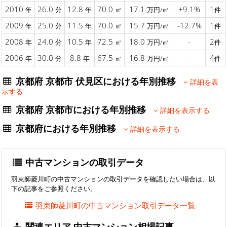
2010
26.0
12.8
70.0
17.1
+9.1%
1
年
分
年
㎡
万円/㎡
件
2009
25.0
11.5
70.0
15.7
-12.7%
1
年
分
年
㎡
万円/㎡
件
2008
24.0
10.5
72.5
18.0
-
2
年
分
年
㎡
万円/㎡
件
2006
30.0
8.8
67.5
16.8
-
4
年
分
年
㎡
万円/㎡
件
京都府 京都市 伏見区における年別推移
詳細を表
示する
京都府 京都市における年別推移
詳細を表示する
京都府における年別推移
詳細を表示する
中古マンションの取引データ
羽束師菱川町の中古マンションの取引データを確認したい場合は、以
下の記事をご参照ください。
羽束師菱川町の中古マンション取引データ一覧
関連エリア 中古マンション相場記事