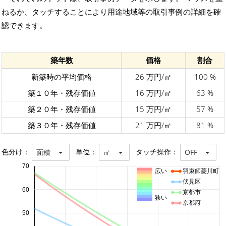
ねるか、タッチすることにより用途地域等の取引事例の詳細を確
認できます。
築年数
価格
割合
新築時の平均価格
26 万円/㎡
100 %
築１０年・残存価値
16 万円/㎡
63 %
築２０年・残存価値
15 万円/㎡
57 %
築３０年・残存価値
21 万円/㎡
81 %
色分け：
単位：
タッチ操作：
面積
㎡
OFF
70
広い
羽束師菱川町
伏見区
60
京都市
狭い
京都府
50