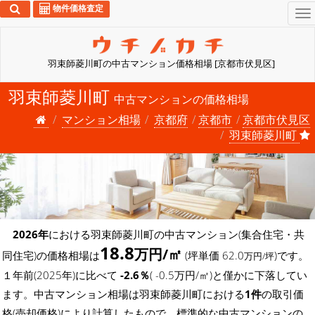
物件価格査定
To
na
羽束師菱川町の中古マンション価格相場 [京都市伏見区]
羽束師菱川町
中古マンションの価格相場
マンション相場
京都府
京都市
京都市伏見区
羽束師菱川町
2026年
における羽束師菱川町の中古マンション(集合住宅・共
18.8
万円/㎡
同住宅)の価格相場は
(坪単価 62.0
)です。
万円/坪
１年前(2025年)に比べて
-2.6％
( -0.5万円/㎡)と僅かに下落してい
ます。中古マンション相場は羽束師菱川町における
1件
の取引価
格(売却価格)により計算したもので、標準的な中古マンションの