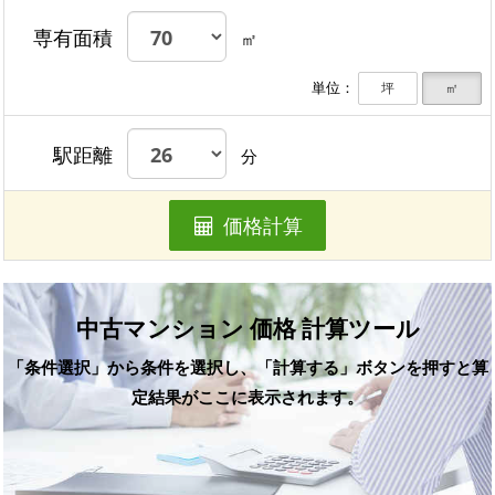
専有面積
㎡
単位：
坪
㎡
駅距離
分
価格計算
中古マンション 価格 計算ツール
「条件選択」から条件を選択し、「計算する」ボタンを押すと算
定結果がここに表示されます。