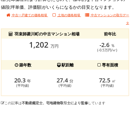
値段(坪単価、評価額)がいくらになるかの目安となります。
中古一戸建ての価格相場
土地の価格相場
中古マンションの
取引デー
タ
羽束師菱川町の中古マンション相場
前年比
1,202
-2.6
％
万円
(-0.5万円/㎡)
築年数
駅距離
専有面積
20.3
27.4
72.5
年
分
㎡
(平均値)
(平均値)
(平均値)
この記事は
不動産鑑定士、宅地建物取引士により監修
しています