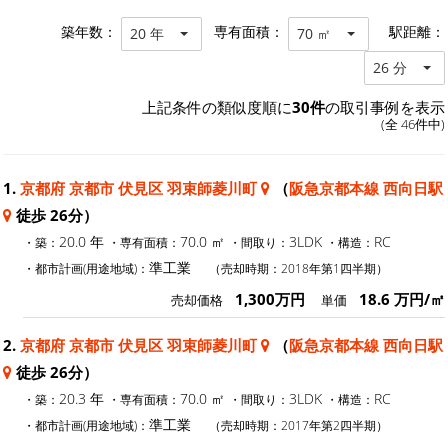
築年数：
専有面積：
駅距離：
20 年
70 ㎡
26 分
上記条件の類似度順に
30件
の取引事例を表示
(全 46件中)
1.
京都府 京都市 伏見区 羽束師菱川町
（
阪急京都本線 西向日駅
徒歩 26分）
20.0 年
70.0 ㎡
3LDK
RC
・築：
・専有面積：
・間取り：
・構造：
準工業
・都市計画(用途地域)：
（売却時期：2018年第1四半期）
1,300万円
18.6 万円/㎡
売却価格
単価
2.
京都府 京都市 伏見区 羽束師菱川町
（
阪急京都本線 西向日駅
徒歩 26分）
20.3 年
70.0 ㎡
3LDK
RC
・築：
・専有面積：
・間取り：
・構造：
準工業
・都市計画(用途地域)：
（売却時期：2017年第2四半期）