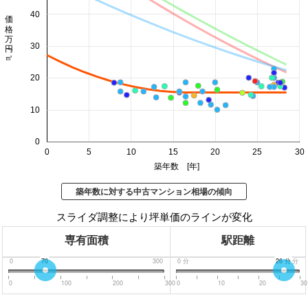
価格 万円/㎡
40
30
20
10
0
0
5
10
15
20
25
30
築年数 [年]
築年数に対する中古マンション相場の傾向
スライダ調整により坪単価のラインが変化
専有面積
駅距離
0
70
300
0
分
26
分
30
分
0
100
200
300
0
10
20
30