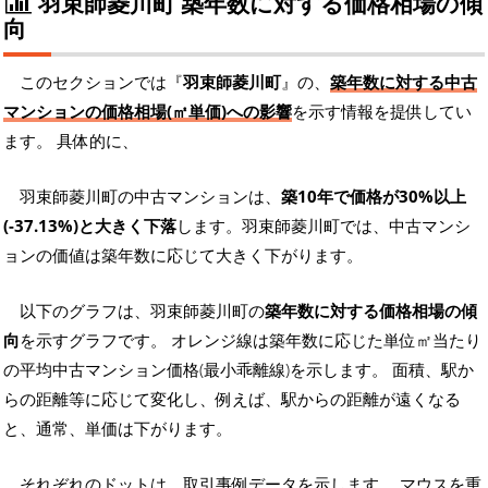
羽束師菱川町 築年数に対する価格相場の傾
向
このセクションでは『
羽束師菱川町
』の、
築年数に対する中古
マンションの価格相場(㎡単価)への影響
を示す情報を提供してい
ます。 具体的に、
羽束師菱川町の中古マンションは、
築10年で価格が30%以上
(-37.13%)と大きく下落
します。羽束師菱川町では、中古マンシ
ョンの価値は築年数に応じて大きく下がります。
以下のグラフは、羽束師菱川町の
築年数に対する価格相場の傾
向
を示すグラフです。 オレンジ線は築年数に応じた単位㎡当たり
の平均中古マンション価格(最小乖離線)を示します。 面積、駅か
らの距離等に応じて変化し、例えば、駅からの距離が遠くなる
と、通常、単価は下がります。
それぞれのドットは、取引事例データを示します。 マウスを重