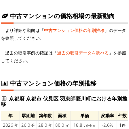
中古マンションの価格相場の最新動向
より詳細な動向は「
中古マンション価格の年別推移
」のデータ
を参照してください。
過去の取引事例の確認は「
過去の取引データを調べる
」を参照
してください。
中古マンション価格の年別推移
京都府 京都市 伏見区 羽束師菱川町における年別推
移
年
駅距離
築年数
面積
単価
変動率
件数
2026
26.0
28.0
80.0
18.8
-2.6%
1
年
分
年
㎡
万円/㎡
件