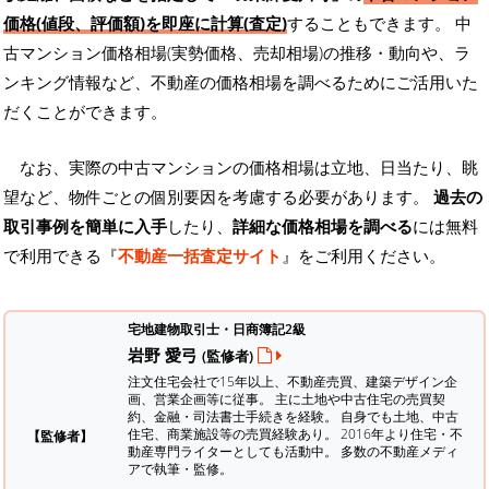
価格(値段、評価額)を即座に計算(査定)
することもできます。 中
古マンション価格相場(実勢価格、売却相場)の推移・動向や、ラ
ンキング情報など、不動産の価格相場を調べるためにご活用いた
だくことができます。
なお、実際の中古マンションの価格相場は立地、日当たり、眺
望など、物件ごとの個別要因を考慮する必要があります。
過去の
取引事例を簡単に入手
したり、
詳細な価格相場を調べる
には無料
で利用できる『
不動産一括査定サイト
』をご利用ください。
宅地建物取引士・日商簿記2級
岩野 愛弓
(監修者)
注文住宅会社で15年以上、不動産売買、建築デザイン企
画、営業企画等に従事。 主に土地や中古住宅の売買契
約、金融・司法書士手続きを経験。
自身でも土地、中古
住宅、商業施設等の売買経験あり。 2016年より住宅・不
【監修者】
動産専門ライターとしても活動中。 多数の不動産メディ
アで執筆・監修。