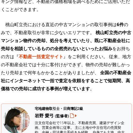
キング情報など、不動産の価格相場を調べるためにご活用いただ
くことができます。
桃山町立売における直近の中古マンションの取引事例は
6件
の
みで、不動産取引が非常に少ないエリアです。
桃山町立売の中古
マンション物件の売却、処分を考えていたり、既に不動産会社に
売却を相談しているものの全然売れないといったお悩み
をお持ち
の方は『
不動産一括査定サイト
』をご利用ください。 従来、地方
の不動産会社では十分に客付けができず、物件の売却が難しかっ
たり売却まで何年もかかることがありましたが、
全国の不動産会
社にインターネットで一括で査定を依頼をすることで短期間、高
価格での売却に成功する事例が増えています
。
宅地建物取引士・日商簿記2級
岩野 愛弓
(監修者)
注文住宅会社で15年以上、不動産売買、建築デザイン企
画、営業企画等に従事。 主に土地や中古住宅の売買契
約、金融・司法書士手続きを経験。
自身でも土地、中古