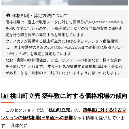
価格相場・算定方法について
価格相場は、過去の取引データに対して回帰分析(Regression Analysis)
を用いて算定したもので、 不動産鑑定士などの専門家が実際に価格査
定を行う際と同等の算定手法を適用しています。
ウチノカチが提供する桃山町立売における中古マンション価格相場
は、 国土交通省の直近の2011/06から2025/09までの期間に取引された
「6件」の取引を選定し算定しています。
なお、実際の物件価値は、方位、リフォームの有無など、様々な条件
を考慮して行われます。 本サービスが提供する価格相場は不十分な点
があることをご理解の上ご利用くださいますようお願いいたします。
桃山町立売 築年数に対する価格相場の傾向
このセクションでは『
桃山町立売
』の、
築年数に対する中古マ
ンションの価格相場(㎡単価)への影響
を示す情報を提供していま
す。 具体的に、