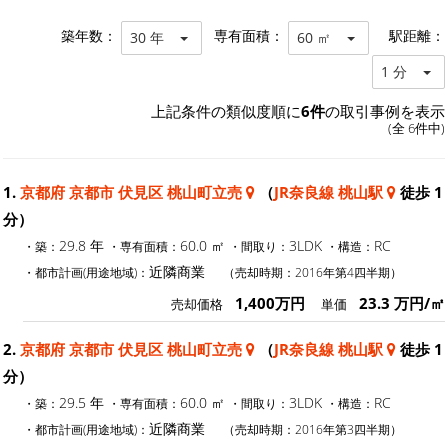
築年数：
専有面積：
駅距離：
30 年
60 ㎡
1 分
上記条件の類似度順に
6件
の取引事例を表示
(全 6件中)
1.
京都府 京都市 伏見区 桃山町立売
（
JR奈良線 桃山駅
徒歩 1
分）
29.8 年
60.0 ㎡
3LDK
RC
・築：
・専有面積：
・間取り：
・構造：
近隣商業
・都市計画(用途地域)：
（売却時期：2016年第4四半期）
1,400万円
23.3 万円/㎡
売却価格
単価
2.
京都府 京都市 伏見区 桃山町立売
（
JR奈良線 桃山駅
徒歩 1
分）
29.5 年
60.0 ㎡
3LDK
RC
・築：
・専有面積：
・間取り：
・構造：
近隣商業
・都市計画(用途地域)：
（売却時期：2016年第3四半期）