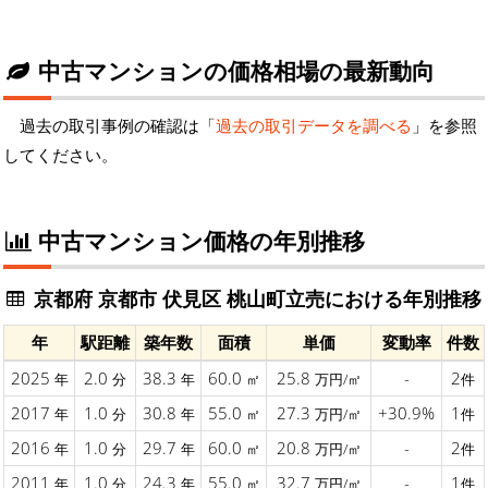
中古マンションの価格相場の最新動向
過去の取引事例の確認は「
過去の取引データを調べる
」を参照
してください。
中古マンション価格の年別推移
京都府 京都市 伏見区 桃山町立売における年別推移
年
駅距離
築年数
面積
単価
変動率
件数
2025
2.0
38.3
60.0
25.8
-
2
年
分
年
㎡
万円/㎡
件
2017
1.0
30.8
55.0
27.3
+30.9%
1
年
分
年
㎡
万円/㎡
件
2016
1.0
29.7
60.0
20.8
-
2
年
分
年
㎡
万円/㎡
件
2011
1.0
24.3
55.0
32.7
-
1
年
分
年
㎡
万円/㎡
件