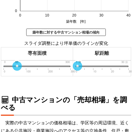
0
0
10
20
30
40
築年数 [年]
築年数に対する中古マンション相場の傾向
スライダ調整により坪単価のラインが変化
専有面積
駅距離
0
60
300
0
1
分
分
30
分
0
100
200
300
0
10
20
30
中古マンションの「売却相場」を調
べる
実際の中古マンションの価格相場は、学区等の周辺環境、近く
にある公共施設・商業施設へのアクセス等の立地条件、住戸・敷