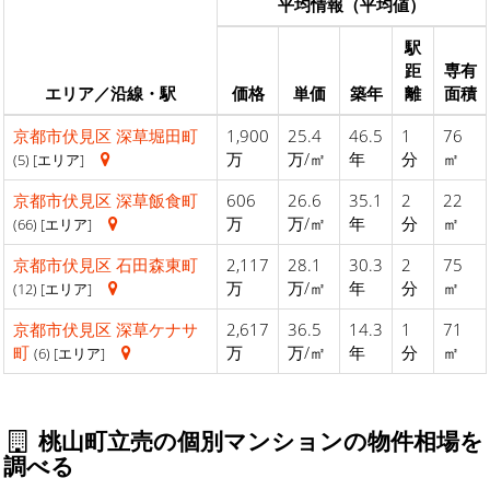
平均情報（平均値）
駅
距
専有
エリア／沿線・駅
価格
単価
築年
離
面積
京都市伏見区
深草堀田町
1,900
25.4
46.5
1
76
万
万/㎡
年
分
㎡
(5) [エリア]
京都市伏見区
深草飯食町
606
26.6
35.1
2
22
万
万/㎡
年
分
㎡
(66) [エリア]
京都市伏見区
石田森東町
2,117
28.1
30.3
2
75
万
万/㎡
年
分
㎡
(12) [エリア]
京都市伏見区
深草ケナサ
2,617
36.5
14.3
1
71
町
万
万/㎡
年
分
㎡
(6) [エリア]
桃山町立売の個別マンションの物件相場を
調べる