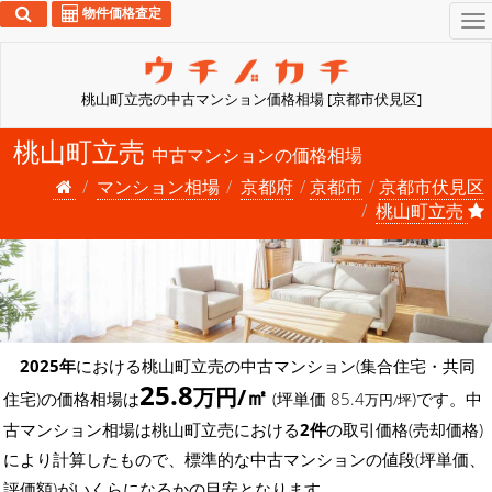
物件価格査定
To
na
桃山町立売の中古マンション価格相場 [京都市伏見区]
桃山町立売
中古マンションの価格相場
マンション相場
京都府
京都市
京都市伏見区
桃山町立売
2025年
における桃山町立売の中古マンション(集合住宅・共同
25.8
万円/㎡
住宅)の価格相場は
(坪単価 85.4
)です。中
万円/坪
古マンション相場は桃山町立売における
2件
の取引価格(売却価格)
により計算したもので、標準的な中古マンションの値段(坪単価、
評価額)がいくらになるかの目安となります。