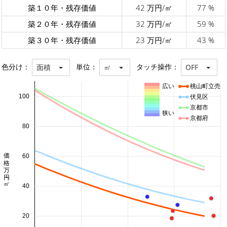
築１０年・残存価値
42 万円/㎡
77 %
築２０年・残存価値
32 万円/㎡
59 %
築３０年・残存価値
23 万円/㎡
43 %
色分け：
単位：
タッチ操作：
面積
㎡
OFF
広い
桃山町立売
100
伏見区
京都市
狭い
京都府
80
価格 万円/㎡
60
40
20