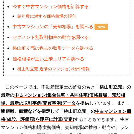
今すぐ中古マンション価格を計算する
築年数に対する価格相場の傾向
中古マンションの「売却相場」を調べる
New
セグメント別取引物件の動向を調べる
桃山町立売の過去の取引データを調べる
価格相場が近い近隣エリアを調べる
桃山町立売 近隣のマンション物件情報
このページでは、不動産鑑定士の監修のもと
「桃山町立売」の
最新の
中古マンション(集合住宅・共同住宅)価格相場、売却相
場、最新の取引事例(売買事例)データ
を提供
しています。 また、
駅距離、面積などを指定して「桃山町立売」の
中古マンション価
格(値段、評価額)を即座に計算(査定)
することもできます。 中古
マンション価格相場(実勢価格、売却相場)の推移・動向や、ラン