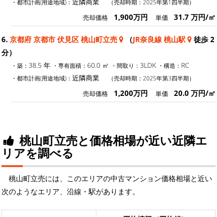
近隣商業
・都市計画(用途地域)：
（売却時期：2025年第1四半期）
1,900万円
31.7 万円/㎡
売却価格
単価
6.
京都府 京都市 伏見区 桃山町立売
（
JR奈良線 桃山駅
徒歩 2
分）
38.5 年
60.0 ㎡
3LDK
RC
・築：
・専有面積：
・間取り：
・構造：
近隣商業
・都市計画(用途地域)：
（売却時期：2025年第3四半期）
1,200万円
20.0 万円/㎡
売却価格
単価
桃山町立売と価格相場が近い近隣エ
リアを調べる
桃山町立売には、このエリアの中古マンション価格相場と近い
次のようなエリア、沿線・駅があります。