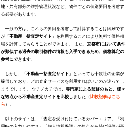
地・共有部分の維持管理状況など、物件ごとの個別要因を考慮す
る必要があります。
一般の方は、これらの要因を考慮して計算することは困難です
が「
不動産一括査定サイト
」を利用することにより無料で価格相
場を計算してもらうことができます。 また、
京都市において条件
が類似する過去の取引物件の情報も入手できるため、価格算定の
参考にできます
。
しかし、「
不動産一括査定サイト
」といっても十数社の企業が
提供しており、どの査定サービスを利用すればいいのか迷ってし
まうでしょう。 ウチノカチでは、
専門家による監修のもと、様々
な観点から不動産査定サイトを比較
しました（
比較記事はこち
ら
）。
以下のサイトは、「査定を受け付けているカバーエリア」「利
用時の入力しやすさ」「個人情報保護」の観点から特に評価が高