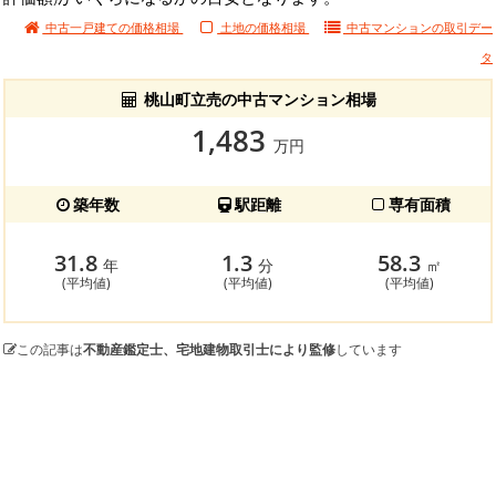
中古一戸建ての価格相場
土地の価格相場
中古マンションの
取引デー
タ
桃山町立売の中古マンション相場
1,483
万円
築年数
駅距離
専有面積
31.8
1.3
58.3
年
分
㎡
(平均値)
(平均値)
(平均値)
この記事は
不動産鑑定士、宅地建物取引士により監修
しています