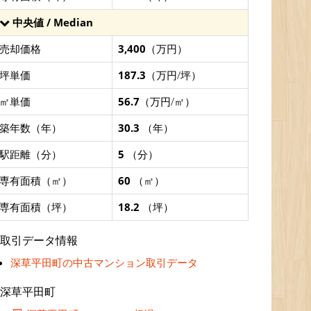
中央値 / Median
売却価格
3,400
（万円）
坪単価
187.3
（万円/坪）
㎡単価
56.7
（万円/㎡）
築年数（年）
30.3
（年）
駅距離（分）
5
（分）
専有面積（㎡）
60
（㎡）
専有面積（坪）
18.2
（坪）
取引データ情報
深草平田町の中古マンション取引データ
深草平田町