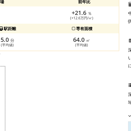
場
前年比
+21.6
％
(+12.6万円/㎡)
駅距離
専有面積
5.0
64.0
分
㎡
(平均値)
(平均値)
す