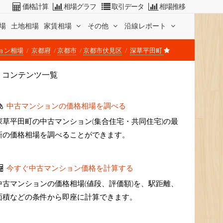
価格計算
相場グラフ
取引データ
相場推移
場
土地相場
家賃相場
その他
沿線レポート
ョン相場
京都府
京都市
京都市伏見区
深草平田町
コンテンツ一覧
中古マンションの価格相場を調べる
深草平田町の中古マンション(集合住宅・共同住宅)の最
新の価格相場を調べることができます。
今すぐ中古マンション価格を計算する
中古マンションの価格相場(値段、評価額)を、駅距離、
面積などの条件から即座に計算できます。