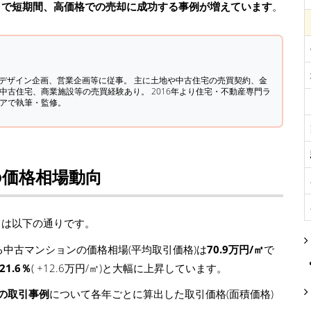
とで短期間、高価格での売却に成功する事例が増えています
。
築デザイン企画、営業企画等に従事。 主に土地や中古住宅の売買契約、金
中古住宅、商業施設等の売買経験あり。 2016年より住宅・不動産専門ラ
ィアで執筆・監修。
の価格相場動向
向は以下の通りです。
中古マンションの価格相場(平均取引価格)は
70.9万円/㎡
で
21.6％
( +12.6万円/㎡)と大幅に上昇しています。
の取引事例
について各年ごとに算出した取引価格(面積価格)