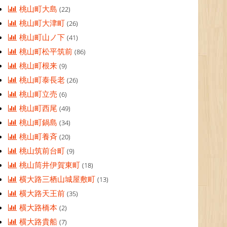
桃山町大島
(22)
桃山町大津町
(26)
桃山町山ノ下
(41)
桃山町松平筑前
(86)
桃山町根来
(9)
桃山町泰長老
(26)
桃山町立売
(6)
桃山町西尾
(49)
桃山町鍋島
(34)
桃山町養斉
(20)
桃山筑前台町
(9)
桃山筒井伊賀東町
(18)
横大路三栖山城屋敷町
(13)
横大路天王前
(35)
横大路橋本
(2)
横大路貴船
(7)