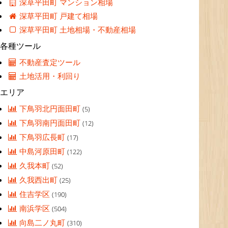
深草平田町 マンション相場
深草平田町 戸建て相場
深草平田町 土地相場・不動産相場
各種ツール
不動産査定ツール
土地活用・利回り
エリア
下鳥羽北円面田町
(5)
下鳥羽南円面田町
(12)
下鳥羽広長町
(17)
中島河原田町
(122)
久我本町
(52)
久我西出町
(25)
住吉学区
(190)
南浜学区
(504)
向島二ノ丸町
(310)