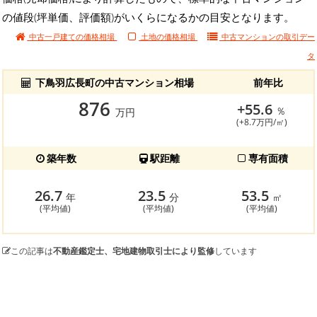
の値段(坪単価、評価額)がいくらになるかの目安となります。
中古一戸建ての価格相場
土地の価格相場
中古マンションの
取引デー
タ
下鳥羽広長町の中古マンション相場
前年比
876
+55.6
％
万円
(+8.7万円/㎡)
築年数
駅距離
専有面積
26.7
23.5
53.5
年
分
㎡
(平均値)
(平均値)
(平均値)
この記事は
不動産鑑定士、宅地建物取引士により監修
しています