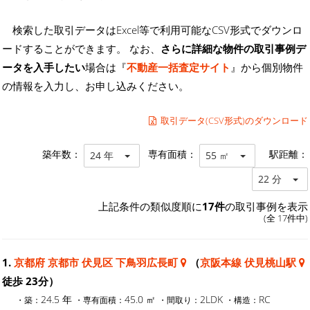
検索した取引データはExcel等で利用可能なCSV形式でダウンロ
ードすることができます。 なお、
さらに詳細な物件の取引事例デ
ータを入手したい
場合は『
不動産一括査定サイト
』から個別物件
の情報を入力し、お申し込みください。
取引データ(CSV形式)のダウンロード
築年数：
専有面積：
駅距離：
24 年
55 ㎡
22 分
上記条件の類似度順に
17件
の取引事例を表示
(全 17件中)
1.
京都府 京都市 伏見区 下鳥羽広長町
（
京阪本線 伏見桃山駅
徒歩 23分）
24.5 年
45.0 ㎡
2LDK
RC
・築：
・専有面積：
・間取り：
・構造：