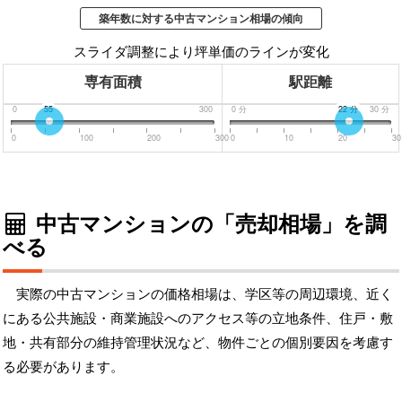
築年数に対する中古マンション相場の傾向
スライダ調整により坪単価のラインが変化
専有面積
駅距離
0
55
300
0
分
22
分
30
分
0
100
200
300
0
10
20
30
中古マンションの「売却相場」を調
べる
実際の中古マンションの価格相場は、学区等の周辺環境、近く
にある公共施設・商業施設へのアクセス等の立地条件、住戸・敷
地・共有部分の維持管理状況など、物件ごとの個別要因を考慮す
る必要があります。