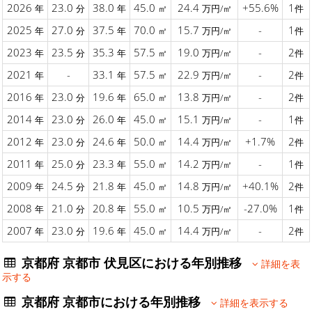
2026
23.0
38.0
45.0
24.4
+55.6%
1
年
分
年
㎡
万円/㎡
件
2025
27.0
37.5
70.0
15.7
-
1
年
分
年
㎡
万円/㎡
件
2023
23.5
35.3
57.5
19.0
-
2
年
分
年
㎡
万円/㎡
件
2021
-
33.1
57.5
22.9
-
2
年
年
㎡
万円/㎡
件
2016
23.0
19.6
65.0
13.8
-
2
年
分
年
㎡
万円/㎡
件
2014
23.0
26.0
45.0
15.1
-
1
年
分
年
㎡
万円/㎡
件
2012
23.0
24.6
50.0
14.4
+1.7%
2
年
分
年
㎡
万円/㎡
件
2011
25.0
23.3
55.0
14.2
-
1
年
分
年
㎡
万円/㎡
件
2009
24.5
21.8
45.0
14.8
+40.1%
2
年
分
年
㎡
万円/㎡
件
2008
21.0
20.8
55.0
10.5
-27.0%
1
年
分
年
㎡
万円/㎡
件
2007
23.0
19.6
45.0
14.4
-
2
年
分
年
㎡
万円/㎡
件
京都府 京都市 伏見区における年別推移
詳細を表
示する
京都府 京都市における年別推移
詳細を表示する