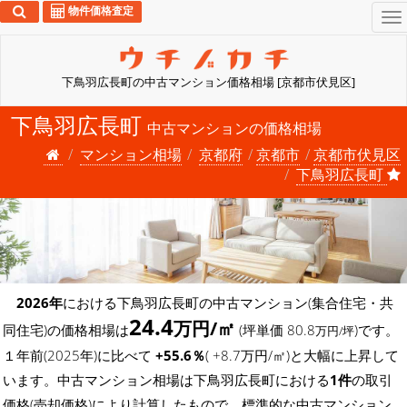
物件価格査定
To
na
下鳥羽広長町の中古マンション価格相場 [京都市伏見区]
下鳥羽広長町
中古マンションの価格相場
マンション相場
京都府
京都市
京都市伏見区
下鳥羽広長町
2026年
における下鳥羽広長町の中古マンション(集合住宅・共
24.4
万円/㎡
同住宅)の価格相場は
(坪単価 80.8
)です。
万円/坪
１年前(2025年)に比べて
+55.6％
( +8.7万円/㎡)と大幅に上昇して
います。中古マンション相場は下鳥羽広長町における
1件
の取引
価格(売却価格)により計算したもので、標準的な中古マンション