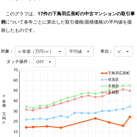
このグラフは、
17件の下鳥羽広長町の中古マンションの取引事
例
について各年ごとに算出した取引価格(面積価格)の平均値を描
画したものです。
対象：
単位：
㎡単価（万円/㎡）
平均値
㎡
タッチ操作：
OFF
70
下鳥羽広長町
伏見区
60
京都市
50
京都府
㎡単価 万円/㎡
40
30
20
10