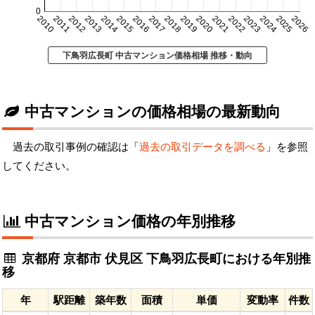
0
2010
2011
2012
2013
2014
2015
2016
2017
2018
2019
2020
2021
2022
2023
2024
2025
2026
下鳥羽広長町 中古マンション価格相場 推移・動向
中古マンションの価格相場の最新動向
過去の取引事例の確認は「
過去の取引データを調べる
」を参照
してください。
中古マンション価格の年別推移
京都府 京都市 伏見区 下鳥羽広長町における年別推
移
年
駅距離
築年数
面積
単価
変動率
件数