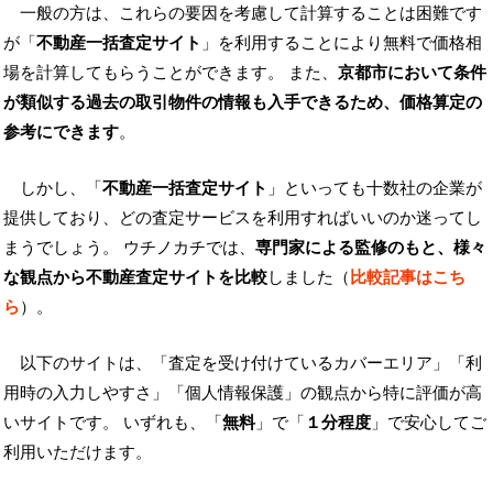
一般の方は、これらの要因を考慮して計算することは困難です
が「
不動産一括査定サイト
」を利用することにより無料で価格相
場を計算してもらうことができます。 また、
京都市において条件
が類似する過去の取引物件の情報も入手できるため、価格算定の
参考にできます
。
しかし、「
不動産一括査定サイト
」といっても十数社の企業が
提供しており、どの査定サービスを利用すればいいのか迷ってし
まうでしょう。 ウチノカチでは、
専門家による監修のもと、様々
な観点から不動産査定サイトを比較
しました（
比較記事はこち
ら
）。
以下のサイトは、「査定を受け付けているカバーエリア」「利
用時の入力しやすさ」「個人情報保護」の観点から特に評価が高
いサイトです。 いずれも、「
無料
」で「
１分程度
」で安心してご
利用いただけます。