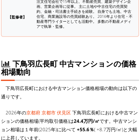
注文住宅会社で15年以上、不動産売買、建築デザイン企
画、営業企画等に従事。 主に土地や中古住宅の売買契
約、金融・司法書士手続きを経験。
自身でも土地、中古
住宅、商業施設等の売買経験あり。 2016年より住宅・不
【監修者】
動産専門ライターとしても活動中。 多数の不動産メディ
アで執筆・監修。
下鳥羽広長町 中古マンションの価格
相場動向
下鳥羽広長町における中古マンション価格相場の動向は以下の
通りです。
2026年の
京都府 京都市 伏見区
下鳥羽広長町における中古マン
ションの価格相場(平均取引価格)は
24.4万円/㎡
です。中古マンシ
ョン相場は１年前(2025年)に比べて
+55.6％
( +8.7万円/㎡)と大幅
に上昇しています。