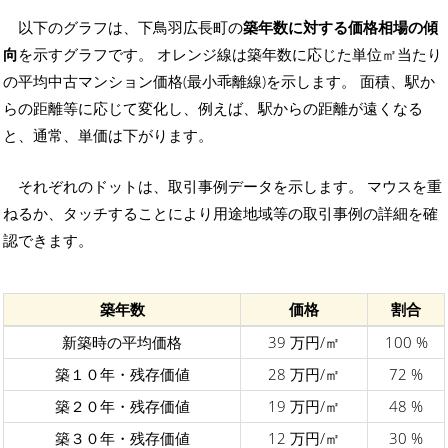
以下のグラフは、下鳥羽広長町の
築年数に対する価格相場の傾
向
を示すグラフです。 オレンジ線は築年数に応じた単位㎡当たり
の平均中古マンション価格(最小乖離線)を示します。 面積、駅か
らの距離等に応じて変化し、例えば、駅からの距離が遠くなる
と、通常、単価は下がります。
それぞれのドットは、取引事例データを示します。 マウスを重
ねるか、タッチすることにより用途地域等の取引事例の詳細を確
認できます。
築年数
価格
割合
新築時の平均価格
39 万円/㎡
100 %
築１０年・残存価値
28 万円/㎡
72 %
築２０年・残存価値
19 万円/㎡
48 %
築３０年・残存価値
12 万円/㎡
30 %