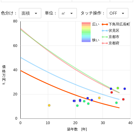
色分け：
単位：
タッチ操作：
面積
㎡
OFF
80
広い
下鳥羽広長町
伏見区
京都市
狭い
京都府
60
価格 万円/㎡
40
20
0
0
10
20
30
40
築年数 [年]