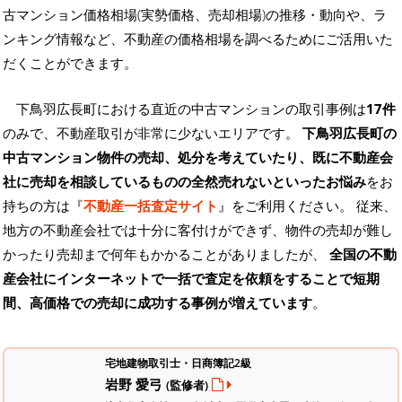
古マンション価格相場(実勢価格、売却相場)の推移・動向や、ラ
ンキング情報など、不動産の価格相場を調べるためにご活用いた
だくことができます。
下鳥羽広長町における直近の中古マンションの取引事例は
17件
のみで、不動産取引が非常に少ないエリアです。
下鳥羽広長町の
中古マンション物件の売却、処分を考えていたり、既に不動産会
社に売却を相談しているものの全然売れないといったお悩み
をお
持ちの方は『
不動産一括査定サイト
』をご利用ください。 従来、
地方の不動産会社では十分に客付けができず、物件の売却が難し
かったり売却まで何年もかかることがありましたが、
全国の不動
産会社にインターネットで一括で査定を依頼をすることで短期
間、高価格での売却に成功する事例が増えています
。
宅地建物取引士・日商簿記2級
岩野 愛弓
(監修者)