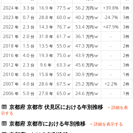
2024
3.3
16.9
77.5
56.2
+39.8%
8
年
分
年
㎡
万円/㎡
件
2023
0.7
28.8
60.0
40.2
-24.7%
3
年
分
年
㎡
万円/㎡
件
2022
2.3
14.3
76.7
53.4
+47.9%
3
年
分
年
㎡
万円/㎡
件
2021
2.0
31.8
61.7
36.1
-
3
年
分
年
㎡
万円/㎡
件
2018
1.5
13.5
55.0
47.3
-
2
年
分
年
㎡
万円/㎡
件
2016
4.0
19.3
75.0
43.9
-
2
年
分
年
㎡
万円/㎡
件
2012
2.3
9.6
63.3
45.6
-
3
年
分
年
㎡
万円/㎡
件
2010
0.0
15.8
55.0
30.9
-
1
年
分
年
㎡
万円/㎡
件
2007
4.0
28.6
67.5
25.2
+2.2%
2
年
分
年
㎡
万円/㎡
件
2006
5.0
27.8
65.0
24.6
-
1
年
分
年
㎡
万円/㎡
件
京都府 京都市 伏見区における年別推移
詳細を表
示する
京都府 京都市における年別推移
詳細を表示する