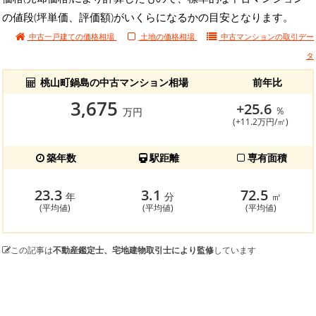
の値段(坪単価、評価額)がいくらになるかの目安となります。
中古一戸建ての価格相場
土地の価格相場
中古マンションの
取引デー
タ
桃山町鍋島の中古マンション相場
前年比
3,675
+25.6
％
万円
(+11.2万円/㎡)
築年数
駅距離
専有面積
23.3
3.1
72.5
年
分
㎡
(平均値)
(平均値)
(平均値)
この記事は
不動産鑑定士、宅地建物取引士により監修
しています