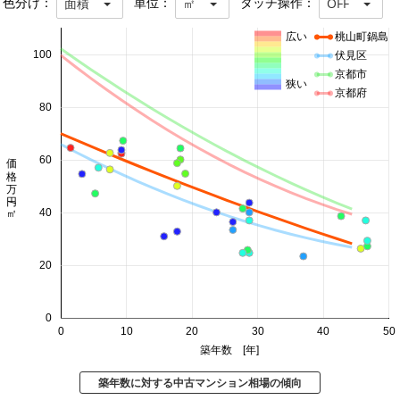
色分け：
単位：
タッチ操作：
面積
㎡
OFF
広い
桃山町鍋島
100
伏見区
京都市
狭い
京都府
80
価格 万円/㎡
60
40
20
0
0
10
20
30
40
50
築年数 [年]
築年数に対する中古マンション相場の傾向