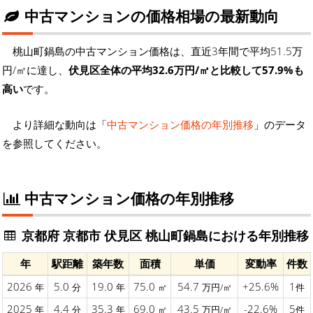
中古マンションの価格相場の最新動向
桃山町鍋島の中古マンション価格は、直近3年間で平均51.5万
円/㎡に達し、
伏見区全体の平均32.6万円/㎡と比較して57.9%も
高い
です。
より詳細な動向は「
中古マンション価格の年別推移
」のデータ
を参照してください。
中古マンション価格の年別推移
京都府 京都市 伏見区 桃山町鍋島における年別推移
年
駅距離
築年数
面積
単価
変動率
件数
2026
5.0
19.0
75.0
54.7
+25.6%
1
年
分
年
㎡
万円/㎡
件
2025
4.4
35.3
69.0
43.5
-22.6%
5
年
分
年
㎡
万円/㎡
件