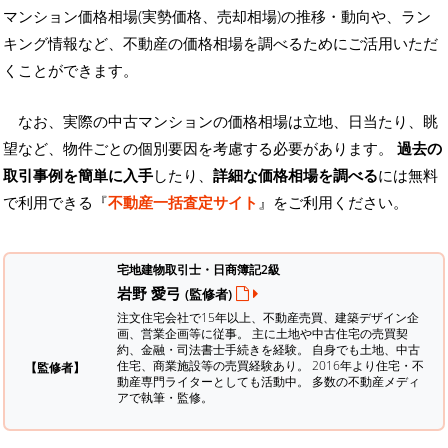
マンション価格相場(実勢価格、売却相場)の推移・動向や、ラン
キング情報など、不動産の価格相場を調べるためにご活用いただ
くことができます。
なお、実際の中古マンションの価格相場は立地、日当たり、眺
望など、物件ごとの個別要因を考慮する必要があります。
過去の
取引事例を簡単に入手
したり、
詳細な価格相場を調べる
には無料
で利用できる『
不動産一括査定サイト
』をご利用ください。
宅地建物取引士・日商簿記2級
岩野 愛弓
(監修者)
注文住宅会社で15年以上、不動産売買、建築デザイン企
画、営業企画等に従事。 主に土地や中古住宅の売買契
約、金融・司法書士手続きを経験。
自身でも土地、中古
住宅、商業施設等の売買経験あり。 2016年より住宅・不
【監修者】
動産専門ライターとしても活動中。 多数の不動産メディ
アで執筆・監修。