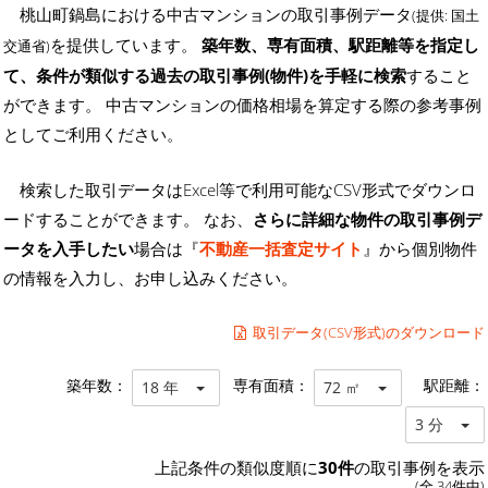
桃山町鍋島における中古マンションの取引事例データ
(提供: 国土
を提供しています。
築年数、専有面積、駅距離等を指定し
交通省)
て、条件が類似する過去の取引事例(物件)を手軽に検索
すること
ができます。 中古マンションの価格相場を算定する際の参考事例
としてご利用ください。
検索した取引データはExcel等で利用可能なCSV形式でダウンロ
ードすることができます。 なお、
さらに詳細な物件の取引事例デ
ータを入手したい
場合は『
不動産一括査定サイト
』から個別物件
の情報を入力し、お申し込みください。
取引データ(CSV形式)のダウンロード
築年数：
専有面積：
駅距離：
18 年
72 ㎡
3 分
上記条件の類似度順に
30件
の取引事例を表示
(全 34件中)