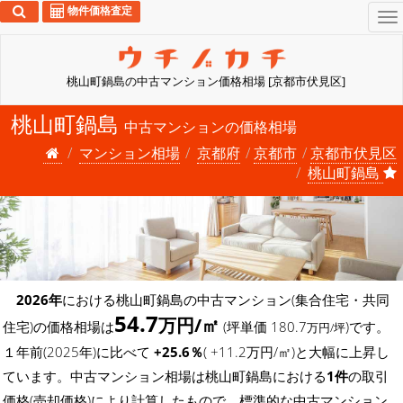
物件価格査定
To
na
桃山町鍋島の中古マンション価格相場 [京都市伏見区]
桃山町鍋島
中古マンションの価格相場
マンション相場
京都府
京都市
京都市伏見区
桃山町鍋島
2026年
における桃山町鍋島の中古マンション(集合住宅・共同
54.7
万円/㎡
住宅)の価格相場は
(坪単価 180.7
)です。
万円/坪
１年前(2025年)に比べて
+25.6％
( +11.2万円/㎡)と大幅に上昇し
ています。中古マンション相場は桃山町鍋島における
1件
の取引
価格(売却価格)により計算したもので、標準的な中古マンション