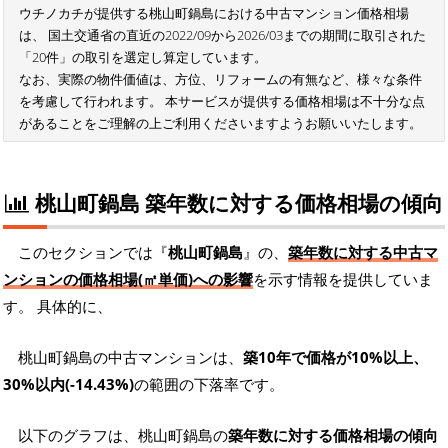
ウチノカチが提供する桃山町鍋島における中古マンション価格相場
は、 国土交通省の直近の2022/09から2026/03までの期間に取引された
「20件」の取引を選定し算定しています。
なお、実際の物件価値は、方位、リフォームの有無など、様々な条件
を考慮して行われます。 本サービスが提供する価格相場は不十分な点
があることをご理解の上ご利用くださいますようお願いいたします。
桃山町鍋島 築年数に対する価格相場の傾向
このセクションでは『
桃山町鍋島
』の、
築年数に対する中古マ
ンションの価格相場(㎡単価)への影響
を示す情報を提供していま
す。 具体的に、
桃山町鍋島の中古マンションは、
築10年で価格が10%以上、
30%以内(-14.43%)
の範囲の下落率です。
以下のグラフは、桃山町鍋島の
築年数に対する価格相場の傾向