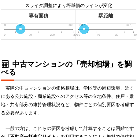
スライダ調整により坪単価のラインが変化
専有面積
駅距離
0
72
300
0
分
3
分
30
分
0
100
200
300
0
10
20
30
中古マンションの「売却相場」を調
べる
実際の中古マンションの価格相場は、学区等の周辺環境、近く
にある公共施設・商業施設へのアクセス等の立地条件、住戸・敷
地・共有部分の維持管理状況など、物件ごとの個別要因を考慮す
る必要があります。
一般の方は、これらの要因を考慮して計算することは困難です
が「
不動産一括査定サイト
」を利用することにより無料で価格相