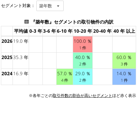
セグメント対象：
築年数
『築年数』セグメントの取引物件の内訳
平均値
0-3 年
3-6 年
6-10 年
10-20 年
20-40 年
40 年 以上
2026
19.0 年
100.0 ％
1 件
2025
35.3 年
40.0 ％
60.0 ％
2 件
3 件
2024
16.9 年
57.0 ％
29.0 ％
14.0 ％
4 件
2 件
1 件
※各年ごとの
取引件数の割合が高いセグメント
ほど赤く表示