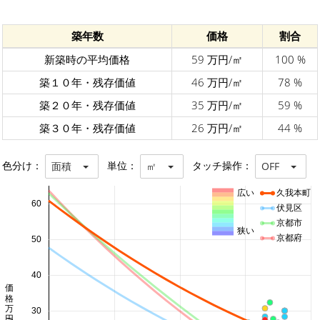
築年数
価格
割合
新築時の平均価格
59 万円/㎡
100 %
築１０年・残存価値
46 万円/㎡
78 %
築２０年・残存価値
35 万円/㎡
59 %
築３０年・残存価値
26 万円/㎡
44 %
色分け：
単位：
タッチ操作：
面積
㎡
OFF
広い
久我本町
60
伏見区
京都市
狭い
京都府
50
40
価格 万円/㎡
30