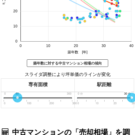
20
10
0
0
10
20
30
40
築年数 [年]
築年数に対する中古マンション相場の傾向
スライダ調整により坪単価のラインが変化
専有面積
駅距離
0
60
300
0
分
30
30
分
分
0
100
200
300
0
10
20
30
中古マンションの「売却相場」を調