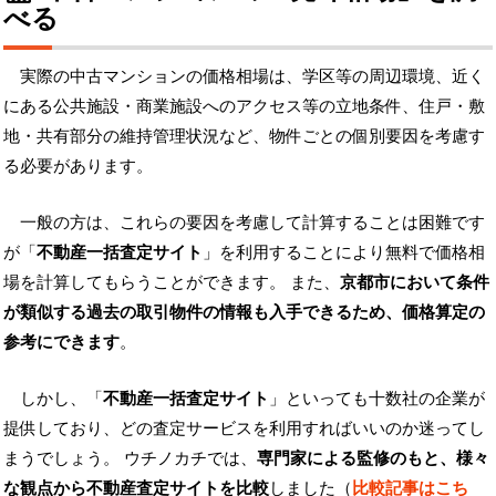
べる
実際の中古マンションの価格相場は、学区等の周辺環境、近く
にある公共施設・商業施設へのアクセス等の立地条件、住戸・敷
地・共有部分の維持管理状況など、物件ごとの個別要因を考慮す
る必要があります。
一般の方は、これらの要因を考慮して計算することは困難です
が「
不動産一括査定サイト
」を利用することにより無料で価格相
場を計算してもらうことができます。 また、
京都市において条件
が類似する過去の取引物件の情報も入手できるため、価格算定の
参考にできます
。
しかし、「
不動産一括査定サイト
」といっても十数社の企業が
提供しており、どの査定サービスを利用すればいいのか迷ってし
まうでしょう。 ウチノカチでは、
専門家による監修のもと、様々
な観点から不動産査定サイトを比較
しました（
比較記事はこち