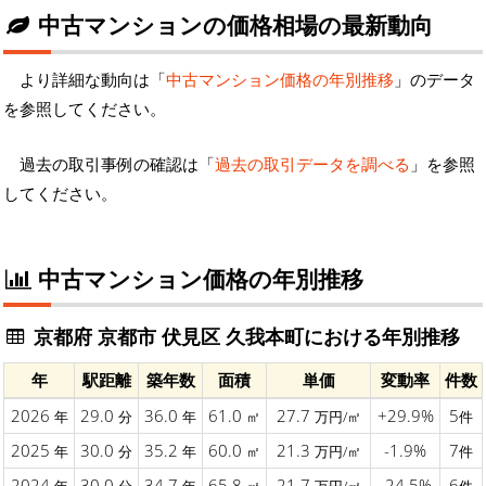
中古マンションの価格相場の最新動向
より詳細な動向は「
中古マンション価格の年別推移
」のデータ
を参照してください。
過去の取引事例の確認は「
過去の取引データを調べる
」を参照
してください。
中古マンション価格の年別推移
京都府 京都市 伏見区 久我本町における年別推移
年
駅距離
築年数
面積
単価
変動率
件数
2026
29.0
36.0
61.0
27.7
+29.9%
5
年
分
年
㎡
万円/㎡
件
2025
30.0
35.2
60.0
21.3
-1.9%
7
年
分
年
㎡
万円/㎡
件
2024
30.0
34.7
65.8
21.7
-24.5%
6