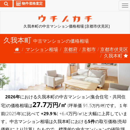
物件価格査定
To
na
久我本町の中古マンション価格相場 [京都市伏見区]
久我本町
中古マンションの価格相場
マンション相場
京都府
京都市
京都市伏見区
久我本町
2026年
における久我本町の中古マンション(集合住宅・共同住
27.7
万円/㎡
宅)の価格相場は
(坪単価 91.5
)です。１年
万円/坪
前(2025年)に比べて
+29.9％
( +6.4万円/㎡)と大幅に上昇していま
す。中古マンション相場は久我本町における
5件
の取引価格(売却
価格)により計算したもので、標準的な中古マンションの値段(坪