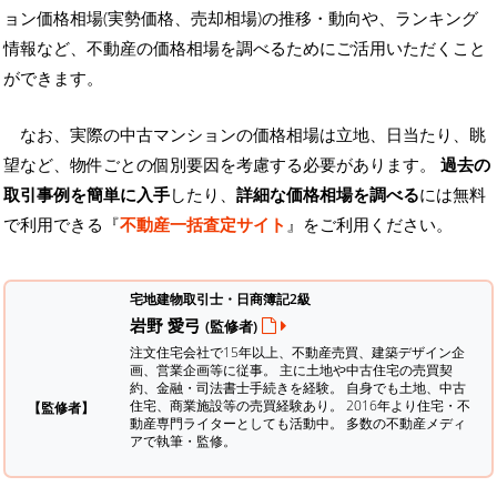
ョン価格相場(実勢価格、売却相場)の推移・動向や、ランキング
情報など、不動産の価格相場を調べるためにご活用いただくこと
ができます。
なお、実際の中古マンションの価格相場は立地、日当たり、眺
望など、物件ごとの個別要因を考慮する必要があります。
過去の
取引事例を簡単に入手
したり、
詳細な価格相場を調べる
には無料
で利用できる『
不動産一括査定サイト
』をご利用ください。
宅地建物取引士・日商簿記2級
岩野 愛弓
(監修者)
注文住宅会社で15年以上、不動産売買、建築デザイン企
画、営業企画等に従事。 主に土地や中古住宅の売買契
約、金融・司法書士手続きを経験。
自身でも土地、中古
住宅、商業施設等の売買経験あり。 2016年より住宅・不
【監修者】
動産専門ライターとしても活動中。 多数の不動産メディ
アで執筆・監修。