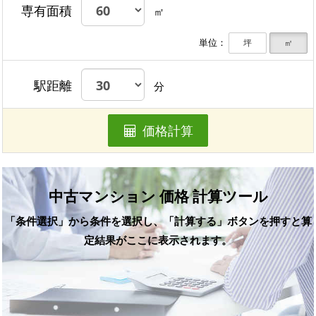
専有面積
㎡
単位：
坪
㎡
駅距離
分
価格計算
中古マンション 価格 計算ツール
「条件選択」から条件を選択し、「計算する」ボタンを押すと算
定結果がここに表示されます。