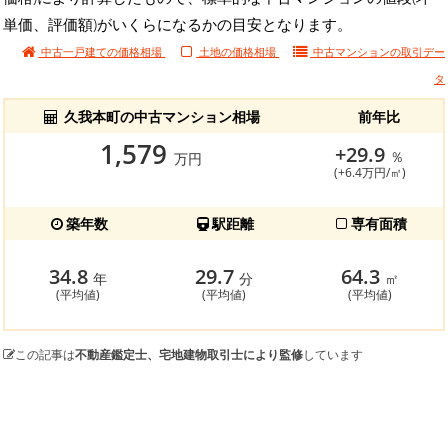
単価、評価額)がいくらになるかの目安となります。
中古一戸建ての価格相場
土地の価格相場
中古マンションの
取引デー
タ
久我本町の中古マンション相場
前年比
1,579
+29.9
％
万円
(+6.4万円/㎡)
築年数
駅距離
専有面積
34.8
29.7
64.3
年
分
㎡
(平均値)
(平均値)
(平均値)
この記事は
不動産鑑定士、宅地建物取引士により監修
しています