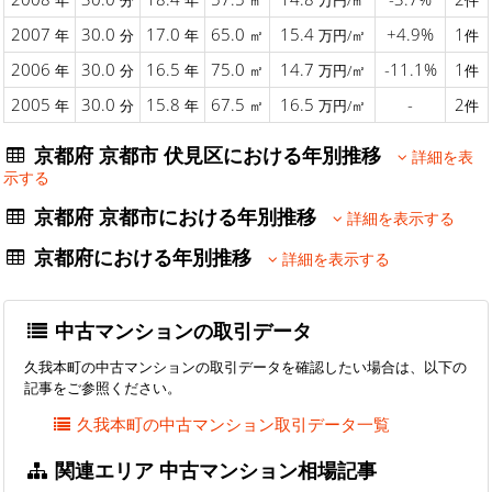
年
分
年
㎡
万円/㎡
件
2007
30.0
17.0
65.0
15.4
+4.9%
1
年
分
年
㎡
万円/㎡
件
2006
30.0
16.5
75.0
14.7
-11.1%
1
年
分
年
㎡
万円/㎡
件
2005
30.0
15.8
67.5
16.5
-
2
年
分
年
㎡
万円/㎡
件
京都府 京都市 伏見区における年別推移
詳細を表
示する
京都府 京都市における年別推移
詳細を表示する
京都府における年別推移
詳細を表示する
中古マンションの取引データ
久我本町の中古マンションの取引データを確認したい場合は、以下の
記事をご参照ください。
久我本町の中古マンション取引データ一覧
関連エリア 中古マンション相場記事