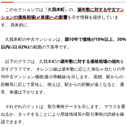
このセクションでは『
久我本町
』の、
築年数に対する中古マン
ションの価格相場(㎡単価)への影響
を示す情報を提供していま
す。 具体的に、
久我本町の中古マンションは、
築10年で価格が10%以上、30%
以内(-22.02%)
の範囲の下落率です。
以下のグラフは、久我本町の
築年数に対する価格相場の傾向
を
示すグラフです。 オレンジ線は築年数に応じた単位㎡当たりの平
均中古マンション価格(最小乖離線)を示します。 面積、駅からの
距離等に応じて変化し、例えば、駅からの距離が遠くなると、通
常、単価は下がります。
それぞれのドットは、取引事例データを示します。 マウスを重
ねるか、タッチすることにより用途地域等の取引事例の詳細を確
認できます。