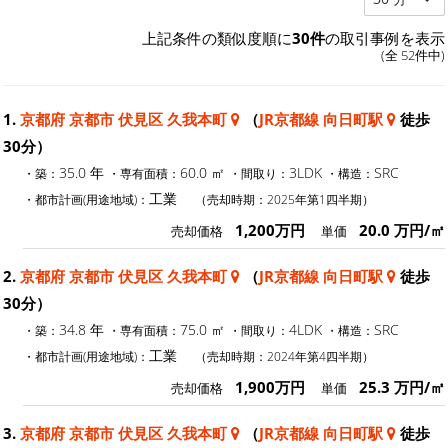
上記条件の類似度順に
30件
の取引事例を表示
(全 52件中)
1.
京都府 京都市 伏見区 久我本町
（
JR京都線 向日町駅
徒歩
30分）
35.0 年
60.0 ㎡
3LDK
SRC
・築：
・専有面積：
・間取り：
・構造：
工業
・都市計画(用途地域)：
（売却時期：2025年第1四半期）
1,200万円
20.0 万円/㎡
売却価格
単価
2.
京都府 京都市 伏見区 久我本町
（
JR京都線 向日町駅
徒歩
30分）
34.8 年
75.0 ㎡
4LDK
SRC
・築：
・専有面積：
・間取り：
・構造：
工業
・都市計画(用途地域)：
（売却時期：2024年第4四半期）
1,900万円
25.3 万円/㎡
売却価格
単価
3.
京都府 京都市 伏見区 久我本町
（
JR京都線 向日町駅
徒歩