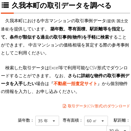
久我本町の取引データを調べる
久我本町における中古マンションの取引事例データ
(提供: 国土交
を提供しています。
築年数、専有面積、駅距離等を指定し
通省)
て、条件が類似する過去の取引事例(物件)を手軽に検索
すること
ができます。 中古マンションの価格相場を算定する際の参考事例
としてご利用ください。
検索した取引データはExcel等で利用可能なCSV形式でダウンロ
ードすることができます。 なお、
さらに詳細な物件の取引事例デ
ータを入手したい
場合は『
不動産一括査定サイト
』から個別物件
の情報を入力し、お申し込みください。
取引データ(CSV形式)のダウンロード
築年数：
専有面積：
駅距離：
35 年
60 ㎡
30 分