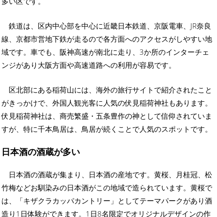
多い区です。
鉄道は、区内中心部を中心に近畿日本鉄道、京阪電車、JR奈良
線、京都市営地下鉄が走るので各方面へのアクセスがしやすい地
域です。車でも、阪神高速が南北に走り、3か所のインターチェ
ンジがあり大阪方面や高速道路への利用が容易です。
区北部にある稲荷山には、海外の旅行サイトで紹介されたこと
がきっかけで、外国人観光客に人気の伏見稲荷神社もあります。
伏見稲荷神社は、商売繁盛・五条豊作の神として信仰されていま
すが、特に千本鳥居は、鳥居が続くことで人気のスポットです。
日本酒の酒蔵が多い
日本酒の酒蔵が集まり、日本酒の産地です。黄桜、月桂冠、松
竹梅などお馴染みの日本酒がこの地域で造られています。黄桜で
は、「キザクラカッパカントリー」としてテーマパークがあり酒
造り1日体験ができます。1日8名限定でオリジナルデザインの作