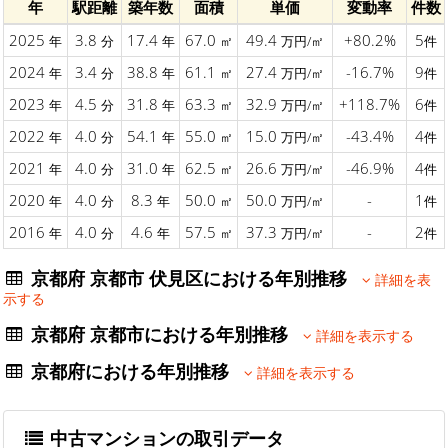
年
駅距離
築年数
面積
単価
変動率
件数
2025
3.8
17.4
67.0
49.4
+80.2%
5
年
分
年
㎡
万円/㎡
件
2024
3.4
38.8
61.1
27.4
-16.7%
9
年
分
年
㎡
万円/㎡
件
2023
4.5
31.8
63.3
32.9
+118.7%
6
年
分
年
㎡
万円/㎡
件
2022
4.0
54.1
55.0
15.0
-43.4%
4
年
分
年
㎡
万円/㎡
件
2021
4.0
31.0
62.5
26.6
-46.9%
4
年
分
年
㎡
万円/㎡
件
2020
4.0
8.3
50.0
50.0
-
1
年
分
年
㎡
万円/㎡
件
2016
4.0
4.6
57.5
37.3
-
2
年
分
年
㎡
万円/㎡
件
京都府 京都市 伏見区における年別推移
詳細を表
示する
京都府 京都市における年別推移
詳細を表示する
京都府における年別推移
詳細を表示する
中古マンションの取引データ