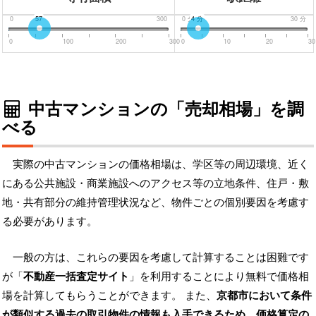
0
57
300
0
分
4
分
30
分
0
100
200
300
0
10
20
30
中古マンションの「売却相場」を調
べる
実際の中古マンションの価格相場は、学区等の周辺環境、近く
にある公共施設・商業施設へのアクセス等の立地条件、住戸・敷
地・共有部分の維持管理状況など、物件ごとの個別要因を考慮す
る必要があります。
一般の方は、これらの要因を考慮して計算することは困難です
が「
不動産一括査定サイト
」を利用することにより無料で価格相
場を計算してもらうことができます。 また、
京都市において条件
が類似する過去の取引物件の情報も入手できるため、価格算定の