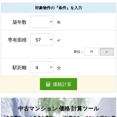
対象物件の『条件』を入力
築年数
年
専有面積
㎡
単位：
坪
㎡
駅距離
分
価格計算
中古マンション 価格 計算ツール