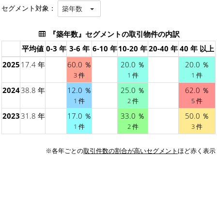
セグメント対象：
築年数
『築年数』セグメントの取引物件の内訳
平均値
0-3 年
3-6 年
6-10 年
10-20 年
20-40 年
40 年 以上
2025
17.4 年
60.0 ％
20.0 ％
20.0 ％
3 件
1 件
1 件
2024
38.8 年
12.0 ％
25.0 ％
62.0 ％
1 件
2 件
5 件
2023
31.8 年
17.0 ％
33.0 ％
50.0 ％
1 件
2 件
3 件
※各年ごとの
取引件数の割合が高いセグメント
ほど赤く表示