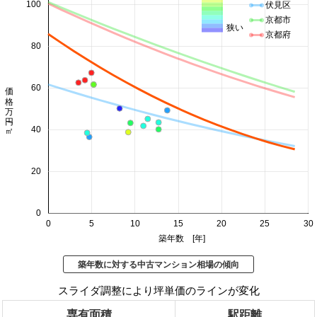
100
伏見区
京都市
狭い
京都府
80
価格 万円/㎡
60
40
20
0
0
5
10
15
20
25
30
築年数 [年]
築年数に対する中古マンション相場の傾向
スライダ調整により坪単価のラインが変化
専有面積
駅距離