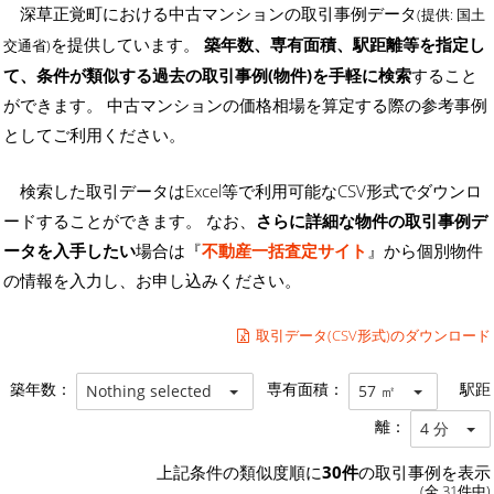
深草正覚町における中古マンションの取引事例データ
(提供: 国土
を提供しています。
築年数、専有面積、駅距離等を指定し
交通省)
て、条件が類似する過去の取引事例(物件)を手軽に検索
すること
ができます。 中古マンションの価格相場を算定する際の参考事例
としてご利用ください。
検索した取引データはExcel等で利用可能なCSV形式でダウンロ
ードすることができます。 なお、
さらに詳細な物件の取引事例デ
ータを入手したい
場合は『
不動産一括査定サイト
』から個別物件
の情報を入力し、お申し込みください。
取引データ(CSV形式)のダウンロード
築年数：
専有面積：
駅距
Nothing selected
57 ㎡
離：
4 分
上記条件の類似度順に
30件
の取引事例を表示
(全 31件中)