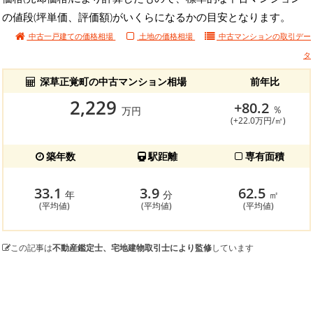
の値段(坪単価、評価額)がいくらになるかの目安となります。
中古一戸建ての価格相場
土地の価格相場
中古マンションの
取引デー
タ
深草正覚町の中古マンション相場
前年比
2,229
+80.2
％
万円
(+22.0万円/㎡)
築年数
駅距離
専有面積
33.1
3.9
62.5
年
分
㎡
(平均値)
(平均値)
(平均値)
この記事は
不動産鑑定士、宅地建物取引士により監修
しています