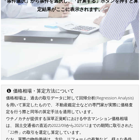
「条件選択」から条件を選択し、「計算する」ボタンを押すと算
定結果がここに表示されます。
価格相場・算定方法について
価格相場は、過去の取引データに対して回帰分析(Regression Analysis)
を用いて算定したもので、 不動産鑑定士などの専門家が実際に価格査
定を行う際と同等の算定手法を適用しています。
ウチノカチが提供する深草正覚町における中古マンション価格相場
は、 国土交通省の直近の2022/09から2025/12までの期間に取引された
「22件」の取引を選定し算定しています。
なお、実際の物件価値は、方位、リフォームの有無など、様々な条件