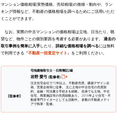
マンション価格相場(実勢価格、売却相場)の推移・動向や、ラン
キング情報など、不動産の価格相場を調べるためにご活用いただ
くことができます。
なお、実際の中古マンションの価格相場は立地、日当たり、眺
望など、物件ごとの個別要因を考慮する必要があります。
過去の
取引事例を簡単に入手
したり、
詳細な価格相場を調べる
には無料
で利用できる『
不動産一括査定サイト
』をご利用ください。
宅地建物取引士・日商簿記2級
岩野 愛弓
(監修者)
注文住宅会社で15年以上、不動産売買、建築デザイン企
画、営業企画等に従事。 主に土地や中古住宅の売買契
約、金融・司法書士手続きを経験。
自身でも土地、中古
住宅、商業施設等の売買経験あり。 2016年より住宅・不
【監修者】
動産専門ライターとしても活動中。 多数の不動産メディ
アで執筆・監修。