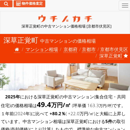
物件価格査定
To
na
深草正覚町の中古マンション価格相場 [京都市伏見区]
深草正覚町
中古マンションの価格相場
マンション相場
京都府
京都市
京都市伏見区
深草正覚町
2025年
における深草正覚町の中古マンション(集合住宅・共同
49.4
万円/㎡
住宅)の価格相場は
(坪単価 163.3
)です。
万円/坪
１年前(2024年)に比べて
+80.2％
( +22.0万円/㎡)と大幅に上昇し
ています。中古マンション相場は深草正覚町における
5件
の取引
価格(売却価格)により計算したもので、標準的な中古マンション