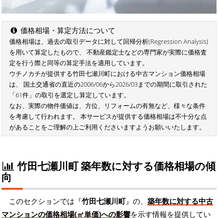
価格相場・算定方法について
価格相場は、過去の取引データに対して回帰分析(Regression Analysis)
を用いて算定したもので、 不動産鑑定士などの専門家が実際に価格査
定を行う際と同等の算定手法を適用しています。
ウチノカチが提供する竹田七瀬川町における中古マンション価格相場
は、 国土交通省の直近の2006/06から2026/03までの期間に取引された
「61件」の取引を選定し算定しています。
なお、実際の物件価値は、方位、リフォームの有無など、様々な条件
を考慮して行われます。 本サービスが提供する価格相場は不十分な点
があることをご理解の上ご利用くださいますようお願いいたします。
竹田七瀬川町 築年数に対する価格相場の傾
向
このセクションでは『
竹田七瀬川町
』の、
築年数に対する中古
マンションの価格相場(㎡単価)への影響
を示す情報を提供してい