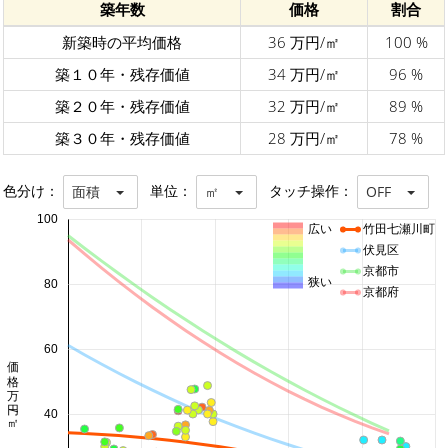
築年数
価格
割合
新築時の平均価格
36 万円/㎡
100 %
築１０年・残存価値
34 万円/㎡
96 %
築２０年・残存価値
32 万円/㎡
89 %
築３０年・残存価値
28 万円/㎡
78 %
色分け：
単位：
タッチ操作：
面積
㎡
OFF
100
広い
竹田七瀬川町
伏見区
京都市
狭い
80
京都府
60
価格 万円/㎡
40