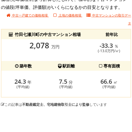
の値段(坪単価、評価額)がいくらになるかの目安となります。
中古一戸建ての価格相場
土地の価格相場
中古マンションの
取引デー
タ
竹田七瀬川町の中古マンション相場
前年比
2,078
-33.3
％
万円
(-13.0万円/㎡)
築年数
駅距離
専有面積
24.3
7.5
66.6
年
分
㎡
(平均値)
(平均値)
(平均値)
この記事は
不動産鑑定士、宅地建物取引士により監修
しています