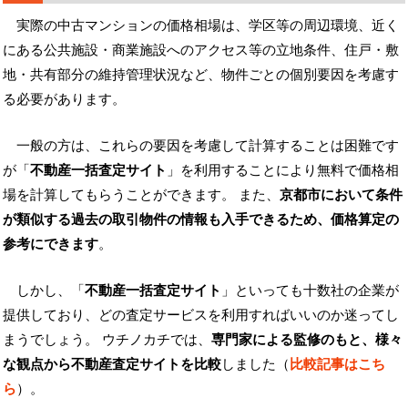
実際の中古マンションの価格相場は、学区等の周辺環境、近く
にある公共施設・商業施設へのアクセス等の立地条件、住戸・敷
地・共有部分の維持管理状況など、物件ごとの個別要因を考慮す
る必要があります。
一般の方は、これらの要因を考慮して計算することは困難です
が「
不動産一括査定サイト
」を利用することにより無料で価格相
場を計算してもらうことができます。 また、
京都市において条件
が類似する過去の取引物件の情報も入手できるため、価格算定の
参考にできます
。
しかし、「
不動産一括査定サイト
」といっても十数社の企業が
提供しており、どの査定サービスを利用すればいいのか迷ってし
まうでしょう。 ウチノカチでは、
専門家による監修のもと、様々
な観点から不動産査定サイトを比較
しました（
比較記事はこち
ら
）。