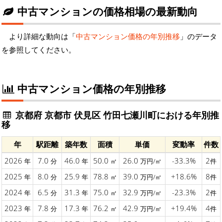
中古マンションの価格相場の最新動向
より詳細な動向は「
中古マンション価格の年別推移
」のデータ
を参照してください。
中古マンション価格の年別推移
京都府 京都市 伏見区 竹田七瀬川町における年別推
移
年
駅距離
築年数
面積
単価
変動率
件数
2026
7.0
46.0
50.0
26.0
-33.3%
2
年
分
年
㎡
万円/㎡
件
2025
8.0
25.9
78.8
39.0
+18.6%
8
年
分
年
㎡
万円/㎡
件
2024
6.5
31.3
75.0
32.9
-23.3%
2
年
分
年
㎡
万円/㎡
件
2023
7.8
17.3
76.2
42.9
+19.4%
4
年
分
年
㎡
万円/㎡
件