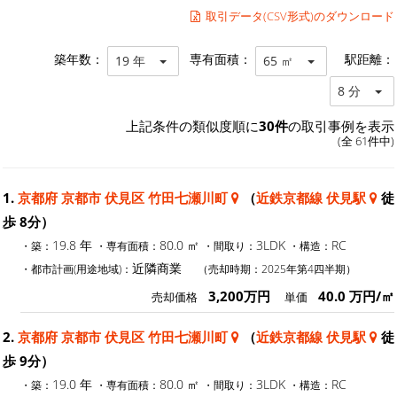
取引データ(CSV形式)のダウンロード
築年数：
専有面積：
駅距離：
19 年
65 ㎡
8 分
上記条件の類似度順に
30件
の取引事例を表示
(全 61件中)
1.
京都府 京都市 伏見区 竹田七瀬川町
（
近鉄京都線 伏見駅
徒
歩 8分）
19.8 年
80.0 ㎡
3LDK
RC
・築：
・専有面積：
・間取り：
・構造：
近隣商業
・都市計画(用途地域)：
（売却時期：2025年第4四半期）
3,200万円
40.0 万円/㎡
売却価格
単価
2.
京都府 京都市 伏見区 竹田七瀬川町
（
近鉄京都線 伏見駅
徒
歩 9分）
19.0 年
80.0 ㎡
3LDK
RC
・築：
・専有面積：
・間取り：
・構造：