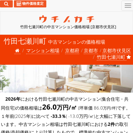
物件価格査定
To
na
竹田七瀬川町の中古マンション価格相場 [京都市伏見区]
竹田七瀬川町
中古マンションの価格相場
マンション相場
京都府
京都市
京都市伏見区
竹田七瀬川町
2026年
における竹田七瀬川町の中古マンション(集合住宅・共
26.0
万円/㎡
同住宅)の価格相場は
(坪単価 86.0
)です。
万円/坪
１年前(2025年)に比べて
-33.3％
( -13.0万円/㎡)と大幅に下落して
います。中古マンション相場は竹田七瀬川町における
2件
の取引
価格(売却価格)により計算したもので、標準的な中古マンション