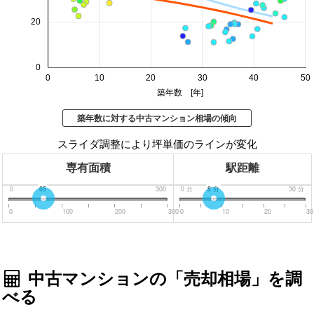
20
0
0
10
20
30
40
50
築年数 [年]
築年数に対する中古マンション相場の傾向
スライダ調整により坪単価のラインが変化
専有面積
駅距離
0
65
300
0
分
8
分
30
分
0
100
200
300
0
10
20
30
中古マンションの「売却相場」を調
べる