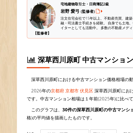
宅地建物取引士・日商簿記2級
岩野 愛弓
(監修者)
注文住宅会社で15年以上、不動産売買、建
融・司法書士手続きを経験。
自身でも土地、
イターとしても活動中。 多数の不動産メデ
【監修者】
深草西川原町 中古マンショ
深草西川原町における中古マンション価格相場の
2026年の
京都府 京都市 伏見区
深草西川原町におけ
です。中古マンション相場は１年前(2025年)に比べ
このグラフは、
30件の深草西川原町の中古マンシ
格)の平均値を描画したものです。