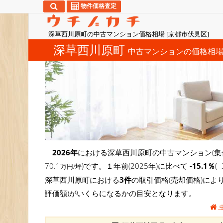
物件価格査定
深草西川原町の中古マンション価格相場 [京都市伏見区]
深草西川原町
中古マンションの価格相
2026年
における深草西川原町の中古マンション(集
70.1
)です。１年前(2025年)に比べて
-15.1％
(
万円/坪
深草西川原町における
3件
の取引価格(売却価格)に
評価額)がいくらになるかの目安となります。