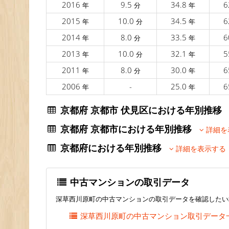
2016
9.5
34.8
6
年
分
年
2015
10.0
34.5
6
年
分
年
2014
8.0
33.5
6
年
分
年
2013
10.0
32.1
5
年
分
年
2011
8.0
30.0
6
年
分
年
2006
-
25.0
6
年
年
京都府 京都市 伏見区における年別推
京都府 京都市における年別推移
詳細を
京都府における年別推移
詳細を表示する
中古マンションの取引データ
深草西川原町の中古マンションの取引データを確認したい
深草西川原町の中古マンション取引データ