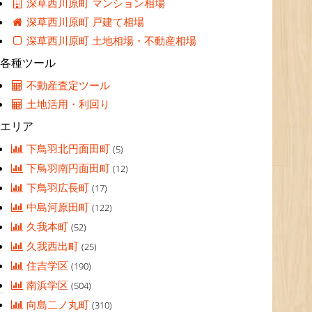
深草西川原町 マンション相場
深草西川原町 戸建て相場
深草西川原町 土地相場・不動産相場
各種ツール
不動産査定ツール
土地活用・利回り
エリア
下鳥羽北円面田町
(5)
下鳥羽南円面田町
(12)
下鳥羽広長町
(17)
中島河原田町
(122)
久我本町
(52)
久我西出町
(25)
住吉学区
(190)
南浜学区
(504)
向島二ノ丸町
(310)