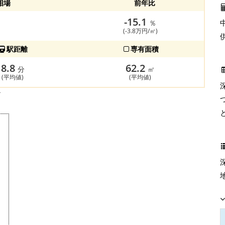
相場
前年比
-15.1
％
(-3.8万円/㎡)
駅距離
専有面積
8.8
62.2
分
㎡
(平均値)
(平均値)
す