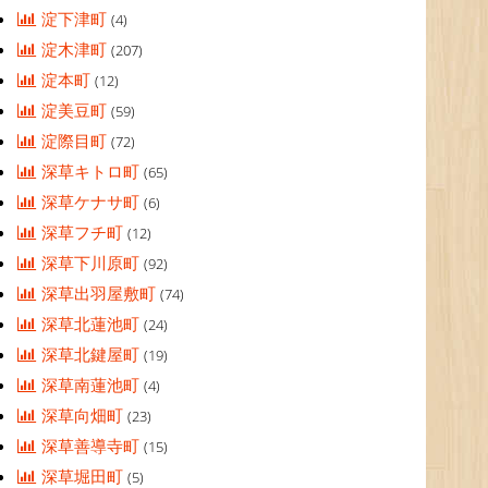
淀下津町
(4)
淀木津町
(207)
淀本町
(12)
淀美豆町
(59)
淀際目町
(72)
深草キトロ町
(65)
深草ケナサ町
(6)
深草フチ町
(12)
深草下川原町
(92)
深草出羽屋敷町
(74)
深草北蓮池町
(24)
深草北鍵屋町
(19)
深草南蓮池町
(4)
深草向畑町
(23)
深草善導寺町
(15)
深草堀田町
(5)