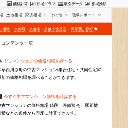
価格計算
相場グラフ
取引データ
相場推移
場
土地相場
家賃相場
その他
沿線レポート
ン相場
京都府
京都市
京都市伏見区
深草西川原町
コンテンツ一覧
中古マンションの価格相場を調べる
深草西川原町の中古マンション(集合住宅・共同住宅)の
最新の価格相場を調べることができます。
今すぐ中古マンション価格を計算する
中古マンションの価格相場(値段、評価額)を、駅距離、
面積などの条件から即座に計算できます。