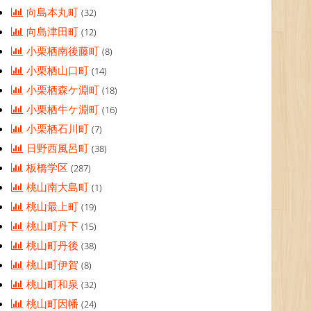
向島本丸町
(32)
向島津田町
(12)
小栗栖南後藤町
(8)
小栗栖山口町
(14)
小栗栖森ケ淵町
(18)
小栗栖牛ケ淵町
(16)
小栗栖石川町
(7)
日野西風呂町
(38)
板橋学区
(287)
桃山南大島町
(1)
桃山最上町
(19)
桃山町丹下
(15)
桃山町丹後
(38)
桃山町伊賀
(8)
桃山町和泉
(32)
桃山町因幡
(24)