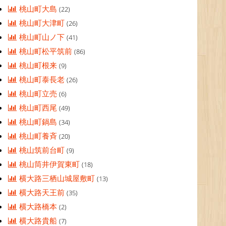
桃山町大島
(22)
桃山町大津町
(26)
桃山町山ノ下
(41)
桃山町松平筑前
(86)
桃山町根来
(9)
桃山町泰長老
(26)
桃山町立売
(6)
桃山町西尾
(49)
桃山町鍋島
(34)
桃山町養斉
(20)
桃山筑前台町
(9)
桃山筒井伊賀東町
(18)
横大路三栖山城屋敷町
(13)
横大路天王前
(35)
横大路橋本
(2)
横大路貴船
(7)