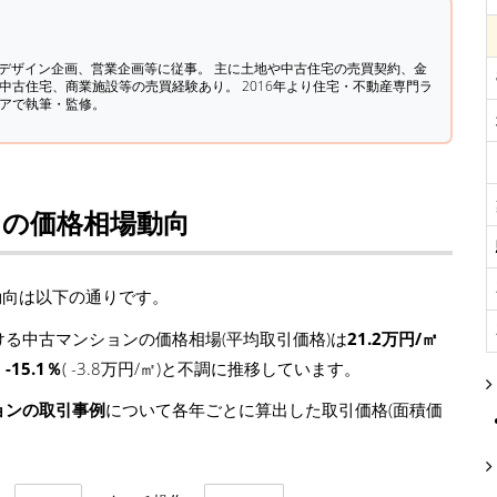
築デザイン企画、営業企画等に従事。 主に土地や中古住宅の売買契約、金
中古住宅、商業施設等の売買経験あり。 2016年より住宅・不動産専門ラ
ィアで執筆・監修。
ンの価格相場動向
動向は以下の通りです。
る中古マンションの価格相場(平均取引価格)は
21.2万円/㎡
て
-15.1％
( -3.8万円/㎡)と不調に推移しています。
ョンの取引事例
について各年ごとに算出した取引価格(面積価