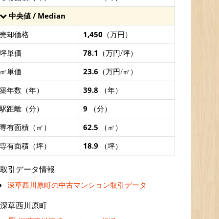
中央値 / Median
売却価格
1,450
（万円）
坪単価
78.1
（万円/坪）
㎡単価
23.6
（万円/㎡）
築年数（年）
39.8
（年）
駅距離（分）
9
（分）
専有面積（㎡）
62.5
（㎡）
専有面積（坪）
18.9
（坪）
取引データ情報
深草西川原町の中古マンション取引データ
深草西川原町