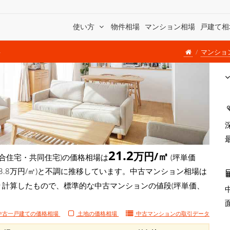
使い方
物件相場
マンション相場
戸建て相
マンショ
場
21.2
万円/㎡
合住宅・共同住宅)の価格相場は
(坪単価
 -3.8万円/㎡)と不調に推移しています。中古マンション相場は
より計算したもので、標準的な中古マンションの値段(坪単価、
中古一戸建ての価格相場
土地の価格相場
中古マンションの
取引データ