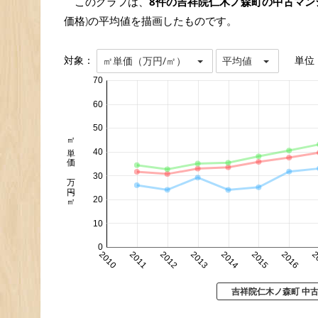
このグラフは、
8件の吉祥院仁木ノ森町の中古マン
価格)の平均値を描画したものです。
対象：
単位
㎡単価（万円/㎡）
平均値
70
60
50
㎡単価 万円/㎡
40
30
20
10
0
2010
2011
2012
2013
2014
2015
2016
2
吉祥院仁木ノ森町 中