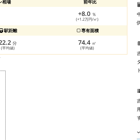
ン相場
前年比
+8.0
％
(+1.2万円/㎡)
駅距離
専有面積
22.2
74.4
分
㎡
(平均値)
(平均値)
す