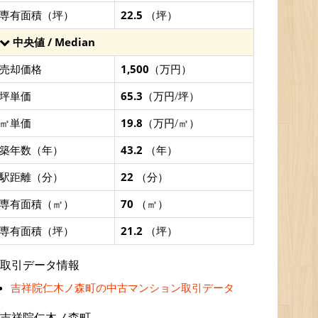
専有面積（坪）
22.5
（坪）
中央値 / Median
売却価格
1,500
（万円）
坪単価
65.3
（万円/坪）
㎡単価
19.8
（万円/㎡）
築年数（年）
43.2
（年）
駅距離（分）
22
（分）
専有面積（㎡）
70
（㎡）
専有面積（坪）
21.2
（坪）
取引データ情報
吉祥院仁木ノ森町の中古マンション取引データ
吉祥院仁木ノ森町