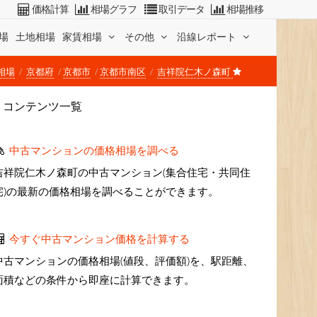
価格計算
相場グラフ
取引データ
相場推移
場
土地相場
家賃相場
その他
沿線レポート
相場
京都府
京都市
京都市南区
吉祥院仁木ノ森町
コンテンツ一覧
中古マンションの価格相場を調べる
吉祥院仁木ノ森町の中古マンション(集合住宅・共同住
宅)の最新の価格相場を調べることができます。
今すぐ中古マンション価格を計算する
中古マンションの価格相場(値段、評価額)を、駅距離、
面積などの条件から即座に計算できます。