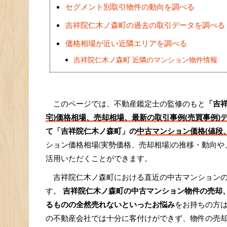
セグメント別取引物件の動向を調べる
吉祥院仁木ノ森町の過去の取引データを調べる
価格相場が近い近隣エリアを調べる
吉祥院仁木ノ森町 近隣のマンション物件情報
このページでは、不動産鑑定士の監修のもと
「吉
宅)価格相場、売却相場、最新の取引事例(売買事例)
て「吉祥院仁木ノ森町」の
中古マンション価格(値段、
ション価格相場(実勢価格、売却相場)の推移・動向
活用いただくことができます。
吉祥院仁木ノ森町における直近の中古マンション
す。
吉祥院仁木ノ森町の中古マンション物件の売却
るものの全然売れないといったお悩み
をお持ちの方
の不動産会社では十分に客付けができず、物件の売