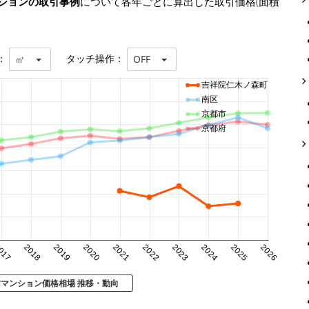
ションの取引事例
について各年ごとに算出した取引価格(面積
：
タッチ操作：
㎡
OFF
吉祥院仁木ノ森町
南区
京都市
京都府
017
2018
2019
2020
2021
2022
2023
2024
2025
2026
古マンション価格相場 推移・動向