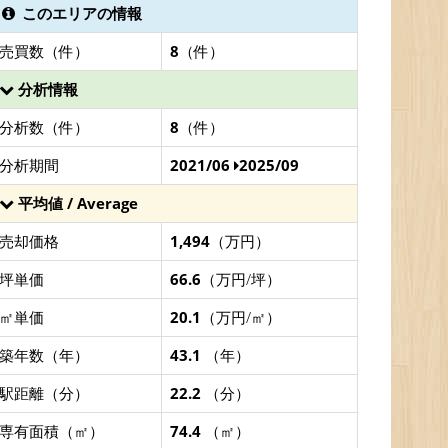
このエリアの情報
売買数（件）
8
（件）
分析情報
分析数（件）
8
（件）
分析期間
2021/06
2025/09
平均値 / Average
売却価格
1,494
（万円）
坪単価
66.6
（万円/坪）
㎡単価
20.1
（万円/㎡）
築年数（年）
43.1
（年）
駅距離（分）
22.2
（分）
専有面積（㎡）
74.4
（㎡）