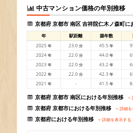
中古マンション価格の年別推移
京都府 京都市 南区 吉祥院仁木ノ森町に
年
駅距離
築年数
2025
23.0
45.5
9
年
分
年
2024
22.0
44.0
6
年
分
年
2023
22.0
43.2
6
年
分
年
2022
22.0
42.3
6
年
分
年
2021
-
41.5
8
年
年
京都府 京都市 南区における年別推移
京都府 京都市における年別推移
詳細を
京都府における年別推移
詳細を表示する