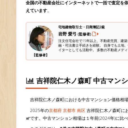
全国の不動産会社にインターネットで一括で査定を
えています
。
宅地建物取引士・日商簿記2級
岩野 愛弓
(監修者)
注文住宅会社で15年以上、不動産売買、建
融・司法書士手続きを経験。
自身でも土地、
イターとしても活動中。 多数の不動産メデ
【監修者】
吉祥院仁木ノ森町 中古マン
吉祥院仁木ノ森町における中古マンション価格相
2025年の
京都府 京都市 南区
吉祥院仁木ノ森町にお
㎡
です。中古マンション相場は１年前(2024年)に比