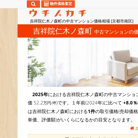
物件価格査定
吉祥院仁木ノ森町の中古マンション価格相場 [京都市南区]
吉祥院仁木ノ森町
中古マンションの
2025年
における吉祥院仁木ノ森町の中古マンション
価 52.2
)です。１年前(2024年)に比べて
+8.0％
万円/坪
は吉祥院仁木ノ森町における
1件
の取引価格(売却価
単価、評価額)がいくらになるかの目安となります。