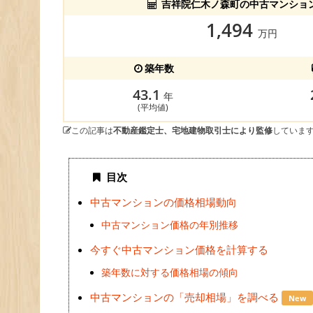
吉祥院仁木ノ森町の中古マンショ
1,494
万円
築年数
43.1
年
(平均値)
この記事は
不動産鑑定士、宅地建物取引士により監修
していま
目次
中古マンションの価格相場動向
中古マンション価格の年別推移
今すぐ中古マンション価格を計算する
築年数に対する価格相場の傾向
中古マンションの「売却相場」を調べる
New