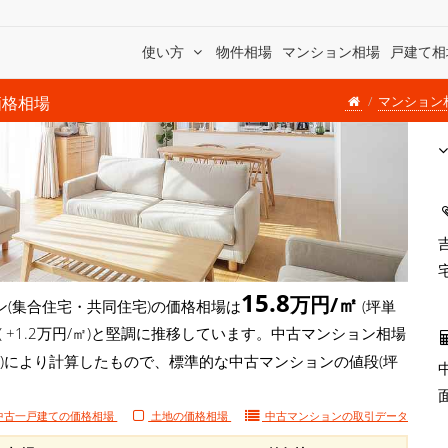
使い方
物件相場
マンション相場
戸建て相
マンション
価格相場
15.8
万円/㎡
(集合住宅・共同住宅)の価格相場は
(坪単
( +1.2万円/㎡)と堅調に推移しています。中古マンション相場
格)により計算したもので、標準的な中古マンションの値段(坪
中古一戸建ての価格相場
土地の価格相場
中古マンションの
取引データ