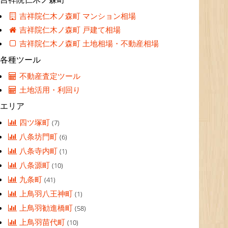
吉祥院仁木ノ森町 マンション相場
吉祥院仁木ノ森町 戸建て相場
吉祥院仁木ノ森町 土地相場・不動産相場
各種ツール
不動産査定ツール
土地活用・利回り
エリア
四ツ塚町
(7)
八条坊門町
(6)
八条寺内町
(1)
八条源町
(10)
九条町
(41)
上鳥羽八王神町
(1)
上鳥羽勧進橋町
(58)
上鳥羽苗代町
(10)