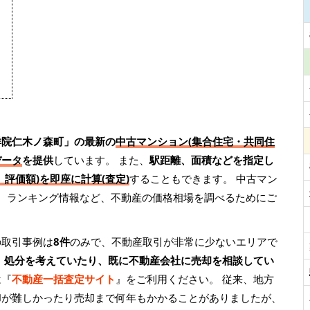
祥院仁木ノ森町」の最新の
中古マンション(集合住宅・共同住
データ
を提供
しています。 また、
駅距離、面積などを指定し
評価額)を即座に計算(査定)
することもできます。 中古マン
や、ランキング情報など、不動産の価格相場を調べるためにご
の取引事例は
8件
のみで、不動産取引が非常に少ないエリアで
、処分を考えていたり、既に不動産会社に売却を相談してい
は『
不動産一括査定サイト
』をご利用ください。 従来、地方
却が難しかったり売却まで何年もかかることがありましたが、