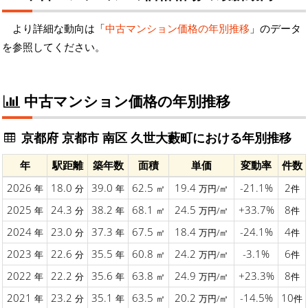
より詳細な動向は「
中古マンション価格の年別推移
」のデータ
を参照してください。
中古マンション価格の年別推移
京都府 京都市 南区 久世大藪町における年別推移
年
駅距離
築年数
面積
単価
変動率
件数
2026
18.0
39.0
62.5
19.4
-21.1%
2
年
分
年
㎡
万円/㎡
件
2025
24.3
38.2
68.1
24.5
+33.7%
8
年
分
年
㎡
万円/㎡
件
2024
23.0
37.3
67.5
18.4
-24.1%
4
年
分
年
㎡
万円/㎡
件
2023
22.6
35.5
60.8
24.2
-3.1%
6
年
分
年
㎡
万円/㎡
件
2022
22.2
35.6
63.8
24.9
+23.3%
8
年
分
年
㎡
万円/㎡
件
2021
23.2
35.1
63.5
20.2
-14.5%
10
年
分
年
㎡
万円/㎡
件