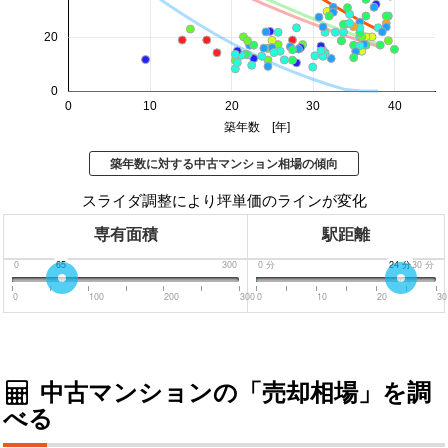
20
0
0
10
20
30
40
築年数 [年]
築年数に対する中古マンション相場の傾向
スライダ調整により坪単価のラインが変化
専有面積
駅距離
0
65
300
0
分
24
分
30
分
0
100
200
300
0
10
20
30
中古マンションの「売却相場」を調
べる