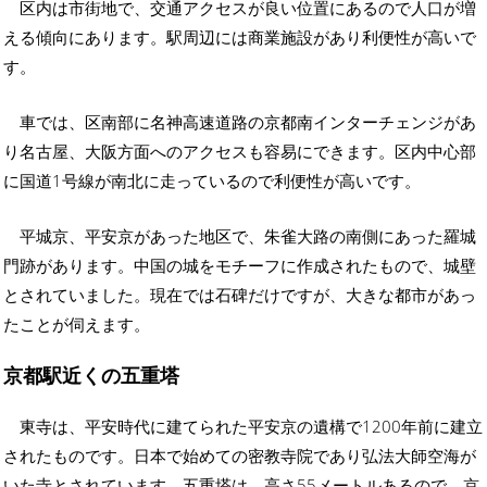
区内は市街地で、交通アクセスが良い位置にあるので人口が増
える傾向にあります。駅周辺には商業施設があり利便性が高いで
す。
車では、区南部に名神高速道路の京都南インターチェンジがあ
り名古屋、大阪方面へのアクセスも容易にできます。区内中心部
に国道1号線が南北に走っているので利便性が高いです。
平城京、平安京があった地区で、朱雀大路の南側にあった羅城
門跡があります。中国の城をモチーフに作成されたもので、城壁
とされていました。現在では石碑だけですが、大きな都市があっ
たことが伺えます。
京都駅近くの五重塔
東寺は、平安時代に建てられた平安京の遺構で1200年前に建立
されたものです。日本で始めての密教寺院であり弘法大師空海が
いた寺とされています。五重塔は、高さ55メートルあるので、京