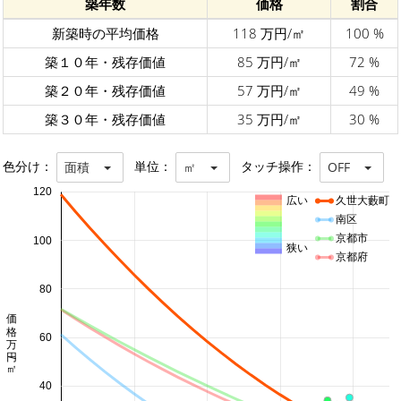
築年数
価格
割合
新築時の平均価格
118 万円/㎡
100 %
築１０年・残存価値
85 万円/㎡
72 %
築２０年・残存価値
57 万円/㎡
49 %
築３０年・残存価値
35 万円/㎡
30 %
色分け：
単位：
タッチ操作：
面積
㎡
OFF
120
広い
久世大藪町
南区
京都市
100
狭い
京都府
80
価格 万円/㎡
60
40