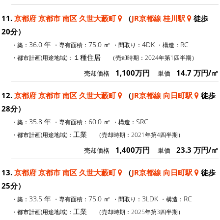
11.
京都府 京都市 南区 久世大藪町
（
JR京都線 桂川駅
徒歩
20分）
36.0 年
75.0 ㎡
4DK
RC
・築：
・専有面積：
・間取り：
・構造：
１種住居
・都市計画(用途地域)：
（売却時期：2024年第1四半期）
1,100万円
14.7 万円/㎡
売却価格
単価
12.
京都府 京都市 南区 久世大藪町
（
JR京都線 向日町駅
徒歩
28分）
35.8 年
60.0 ㎡
SRC
・築：
・専有面積：
・構造：
工業
・都市計画(用途地域)：
（売却時期：2021年第4四半期）
1,400万円
23.3 万円/㎡
売却価格
単価
13.
京都府 京都市 南区 久世大藪町
（
JR京都線 向日町駅
徒歩
25分）
33.5 年
75.0 ㎡
3LDK
RC
・築：
・専有面積：
・間取り：
・構造：
工業
・都市計画(用途地域)：
（売却時期：2025年第3四半期）