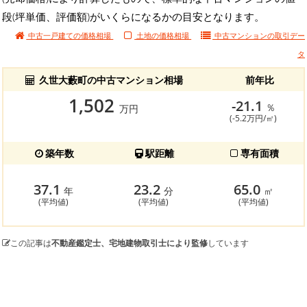
段(坪単価、評価額)がいくらになるかの目安となります。
中古一戸建ての価格相場
土地の価格相場
中古マンションの
取引デー
タ
久世大藪町の中古マンション相場
前年比
1,502
-21.1
％
万円
(-5.2万円/㎡)
築年数
駅距離
専有面積
37.1
23.2
65.0
年
分
㎡
(平均値)
(平均値)
(平均値)
この記事は
不動産鑑定士、宅地建物取引士により監修
しています