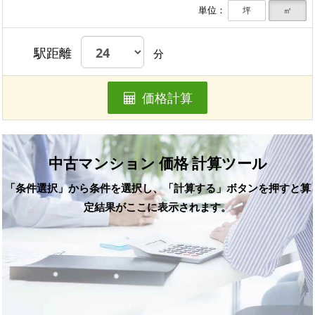
単位：
坪
㎡
駅距離
分
価格計算
中古マンション 価格 計算ツール
「条件選択」から条件を選択し、「計算する」ボタンを押すと算
定結果がここに表示されます。