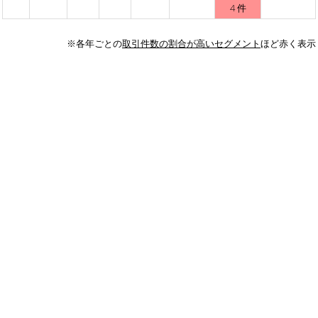
4 件
※各年ごとの
取引件数の割合が高いセグメント
ほど赤く表示