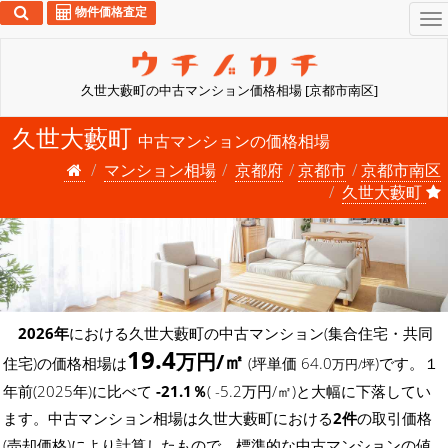
物件価格査定
To
na
久世大藪町の中古マンション価格相場 [京都市南区]
久世大藪町
中古マンションの価格相場
マンション相場
京都府
京都市
京都市南区
久世大藪町
2026年
における久世大藪町の中古マンション(集合住宅・共同
19.4
万円/㎡
住宅)の価格相場は
(坪単価 64.0
)です。１
万円/坪
年前(2025年)に比べて
-21.1％
( -5.2万円/㎡)と大幅に下落してい
ます。中古マンション相場は久世大藪町における
2件
の取引価格
(売却価格)により計算したもので、標準的な中古マンションの値