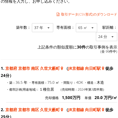
の情報を入力し、お申し込みください。
取引データ(CSV形式)のダウンロード
築年数：
専有面積：
駅距離：
37 年
65 ㎡
24 分
上記条件の類似度順に
30件
の取引事例を表示
(全 99件中)
1.
京都府 京都市 南区 久世大藪町
（
JR京都線 向日町駅
徒歩
24分）
36.5 年
75.0 ㎡
4DK
木造
・築：
・専有面積：
・間取り：
・構造：
１種住居
・都市計画(用途地域)：
（売却時期：2024年第3四半期）
1,500万円
20.0 万円/㎡
売却価格
単価
2.
京都府 京都市 南区 久世大藪町
（
JR京都線 向日町駅
徒歩
25分）