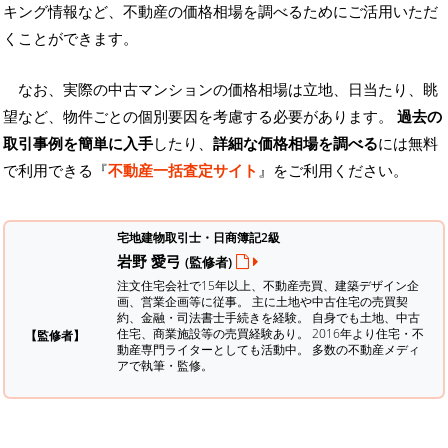
キング情報など、不動産の価格相場を調べるためにご活用いただ
くことができます。
なお、実際の中古マンションの価格相場は立地、日当たり、眺
望など、物件ごとの個別要因を考慮する必要があります。
過去の
取引事例を簡単に入手
したり、
詳細な価格相場を調べる
には無料
で利用できる『
不動産一括査定サイト
』をご利用ください。
宅地建物取引士・日商簿記2級
岩野 愛弓
(監修者)
注文住宅会社で15年以上、不動産売買、建築デザイン企
画、営業企画等に従事。 主に土地や中古住宅の売買契
約、金融・司法書士手続きを経験。
自身でも土地、中古
住宅、商業施設等の売買経験あり。 2016年より住宅・不
【監修者】
動産専門ライターとしても活動中。 多数の不動産メディ
アで執筆・監修。