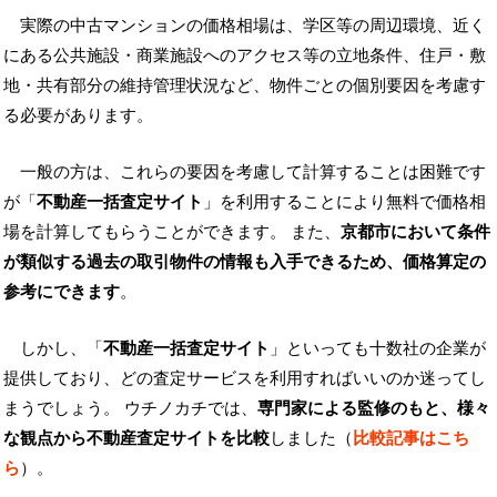
実際の中古マンションの価格相場は、学区等の周辺環境、近く
にある公共施設・商業施設へのアクセス等の立地条件、住戸・敷
地・共有部分の維持管理状況など、物件ごとの個別要因を考慮す
る必要があります。
一般の方は、これらの要因を考慮して計算することは困難です
が「
不動産一括査定サイト
」を利用することにより無料で価格相
場を計算してもらうことができます。 また、
京都市において条件
が類似する過去の取引物件の情報も入手できるため、価格算定の
参考にできます
。
しかし、「
不動産一括査定サイト
」といっても十数社の企業が
提供しており、どの査定サービスを利用すればいいのか迷ってし
まうでしょう。 ウチノカチでは、
専門家による監修のもと、様々
な観点から不動産査定サイトを比較
しました（
比較記事はこち
ら
）。