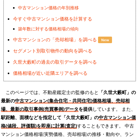
中古マンション価格の年別推移
今すぐ中古マンション価格を計算する
築年数に対する価格相場の傾向
中古マンションの「売却相場」を調べる
New
セグメント別取引物件の動向を調べる
久世大藪町の過去の取引データを調べる
価格相場が近い近隣エリアを調べる
このページでは、不動産鑑定士の監修のもと
「久世大藪町」の
最新の
中古マンション(集合住宅・共同住宅)価格相場、売却相
場、最新の取引事例(売買事例)データ
を提供
しています。 また、
駅距離、面積などを指定して「久世大藪町」の
中古マンション価
格(値段、評価額)を即座に計算(査定)
することもできます。 中古
マンション価格相場(実勢価格、売却相場)の推移・動向や、ラン