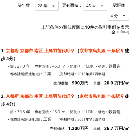
築年数：
専有面積：
駅距離：
28 年
45 ㎡
4 分
上記条件の類似度順に
10件
の取引事例を表示
(全 10件中)
1.
京都府 京都市 南区 上鳥羽苗代町
（
京都市烏丸線 十条駅
徒
歩 4分）
27.0 年
45.0 ㎡
1LDK
鉄骨造
・築：
・専有面積：
・間取り：
・構造：
工業
・都市計画(用途地域)：
（売却時期：2018年第1四半期）
900万円
20.0 万円/㎡
売却価格
単価
2.
京都府 京都市 南区 上鳥羽苗代町
（
京都市烏丸線 十条駅
徒
歩 4分）
30.3 年
45.0 ㎡
1LDK
鉄骨造
・築：
・専有面積：
・間取り：
・構造：
工業
・都市計画(用途地域)：
（売却時期：2021年第2四半期）
1,200万円
26.7 万円/㎡
売却価格
単価