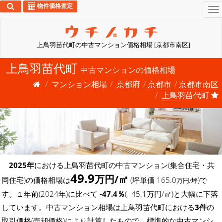
物件価格査定
To
na
上鳥羽苗代町の中古マンション価格相場 [京都市南区]
上鳥羽苗代町
中古マンションの価格相場
マンション相場
京都府
京都市
京都市南区
上鳥羽苗代町
2025年
における上鳥羽苗代町の中古マンション(集合住宅・共
49.9
万円/㎡
同住宅)の価格相場は
(坪単価 165.0
)で
万円/坪
す。１年前(2024年)に比べて
-47.4％
( -45.1万円/㎡)と大幅に下落
しています。中古マンション相場は上鳥羽苗代町における
3件
の
取引価格(売却価格)により計算したもので、標準的な中古マンシ