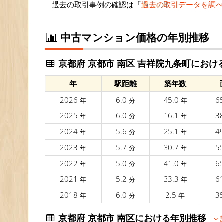
過去の取引事例の確認は「
過去の取引データを調
中古マンション価格の年別推移
京都府 京都市 南区 吉祥院九条町におけ
年
駅距離
築年数
2026
6.0
45.0
6
年
分
年
2025
6.0
16.1
3
年
分
年
2024
5.6
25.1
4
年
分
年
2023
5.7
30.7
5
年
分
年
2022
5.0
41.0
6
年
分
年
2021
5.2
33.3
6
年
分
年
2018
6.0
2.5
3
年
分
年
京都府 京都市 南区における年別推移