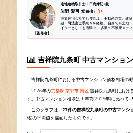
宅地建物取引士・日商簿記2級
岩野 愛弓
(監修者)
注文住宅会社で15年以上、不動産売買、建
融・司法書士手続きを経験。
自身でも土地、
イターとしても活動中。 多数の不動産メデ
【監修者】
吉祥院九条町 中古マンショ
吉祥院九条町における中古マンション価格相場の
2026年の
京都府 京都市 南区
吉祥院九条町における
す。中古マンション相場は１年前(2025年)に比べて
-
このグラフは、
27件の吉祥院九条町の中古マンシ
格)の平均値を描画したものです。