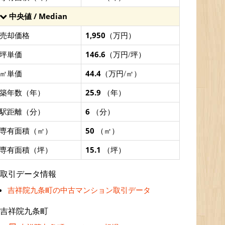
中央値 / Median
売却価格
1,950
（万円）
坪単価
146.6
（万円/坪）
㎡単価
44.4
（万円/㎡）
築年数（年）
25.9
（年）
駅距離（分）
6
（分）
専有面積（㎡）
50
（㎡）
専有面積（坪）
15.1
（坪）
取引データ情報
吉祥院九条町の中古マンション取引データ
吉祥院九条町