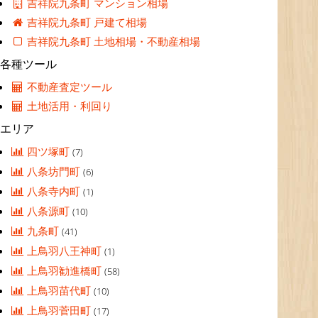
吉祥院九条町 マンション相場
吉祥院九条町 戸建て相場
吉祥院九条町 土地相場・不動産相場
各種ツール
不動産査定ツール
土地活用・利回り
エリア
四ツ塚町
(7)
八条坊門町
(6)
八条寺内町
(1)
八条源町
(10)
九条町
(41)
上鳥羽八王神町
(1)
上鳥羽勧進橋町
(58)
上鳥羽苗代町
(10)
上鳥羽菅田町
(17)