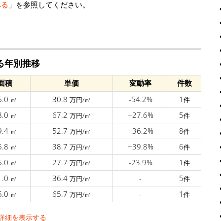
べる
」を参照してください。
る年別推移
面積
単価
変動率
件数
5.0
30.8
-54.2%
1
㎡
万円/㎡
件
8.0
67.2
+27.6%
5
㎡
万円/㎡
件
9.4
52.7
+36.2%
8
㎡
万円/㎡
件
5.8
38.7
+39.8%
6
㎡
万円/㎡
件
5.0
27.7
-23.9%
1
㎡
万円/㎡
件
1.0
36.4
-
5
㎡
万円/㎡
件
5.0
65.7
-
1
㎡
万円/㎡
件
詳細を表示する