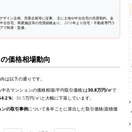
築デザイン企画、営業企画等に従事。 主に土地や中古住宅の売買契約、金
中古住宅、商業施設等の売買経験あり。 2016年より住宅・不動産専門ラ
ィアで執筆・監修。
ンの価格相場動向
動向は以下の通りです。
中古マンションの価格相場(平均取引価格)は
30.8万円/㎡
で
54.2％
( -36.5万円/㎡)と大幅に下落しています。
ョンの取引事例
について各年ごとに算出した取引価格(面積価