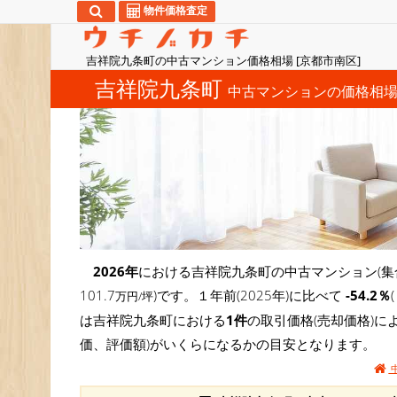
物件価格査定
吉祥院九条町の中古マンション価格相場 [京都市南区]
吉祥院九条町
中古マンションの価格相
2026年
における吉祥院九条町の中古マンション(集
101.7
)です。１年前(2025年)に比べて
-54.2％
万円/坪
は吉祥院九条町における
1件
の取引価格(売却価格)
価、評価額)がいくらになるかの目安となります。