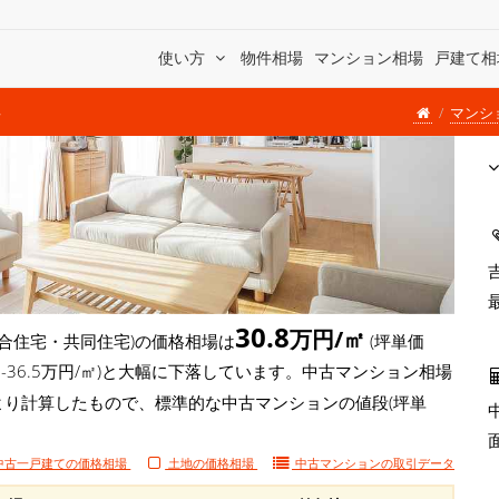
使い方
物件相場
マンション相場
戸建て相
マンシ
場
30.8
万円/㎡
合住宅・共同住宅)の価格相場は
(坪単価
( -36.5万円/㎡)と大幅に下落しています。中古マンション相場
により計算したもので、標準的な中古マンションの値段(坪単
中古一戸建ての価格相場
土地の価格相場
中古マンションの
取引データ