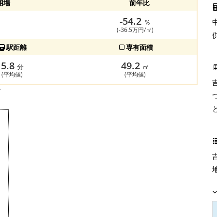
相場
前年比
-54.2
％
(-36.5万円/㎡)
駅距離
専有面積
5.8
49.2
分
㎡
(平均値)
(平均値)
す