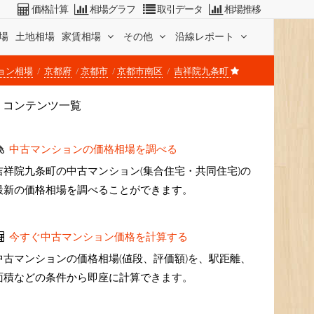
価格計算
相場グラフ
取引データ
相場推移
場
土地相場
家賃相場
その他
沿線レポート
ョン相場
京都府
京都市
京都市南区
吉祥院九条町
コンテンツ一覧
中古マンションの価格相場を調べる
吉祥院九条町の中古マンション(集合住宅・共同住宅)の
最新の価格相場を調べることができます。
今すぐ中古マンション価格を計算する
中古マンションの価格相場(値段、評価額)を、駅距離、
面積などの条件から即座に計算できます。